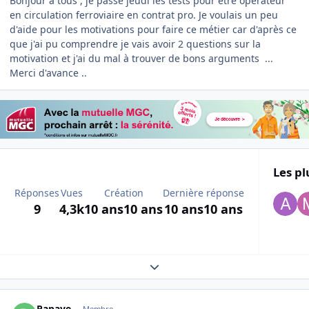
Bonjour à tous , je passe jeudi les tests pour être operateur
en circulation ferroviaire en contrat pro. Je voulais un peu
d'aide pour les motivations pour faire ce métier car d'après ce
que j'ai pu comprendre je vais avoir 2 questions sur la
motivation et j'ai du mal à trouver de bons arguments ...
Merci d'avance ..
Les pl
Réponses
Vues
Création
Dernière réponse
9
4,3k
10 ans
10 ans
10 ans
10 ans
Expand topic overview
Author stats
Papaye
Membre