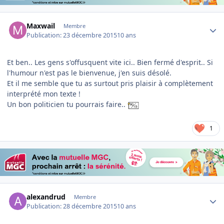
Author stats
Maxwail
Membre
Publication:
23 décembre 2015
10 ans
Et ben.. Les gens s'offusquent vite ici.. Bien fermé d'esprit.. Si
l'humour n'est pas le bienvenue, j'en suis désolé.
Et il me semble que tu as surtout pris plaisir à complètement
interprété mon texte !
Un bon politicien tu pourrais faire..
1
Author stats
alexandrud
Membre
Publication:
28 décembre 2015
10 ans