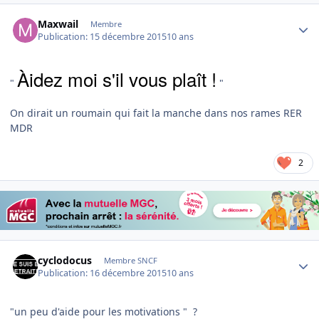
Author stats
Maxwail
Membre
Publication:
15 décembre 2015
10 ans
Àidez moi s'il vous plaît !
"
"
On dirait un roumain qui fait la manche dans nos rames RER
MDR
2
Author stats
cyclodocus
Membre SNCF
Publication:
16 décembre 2015
10 ans
"un peu d'aide pour les motivations " ?