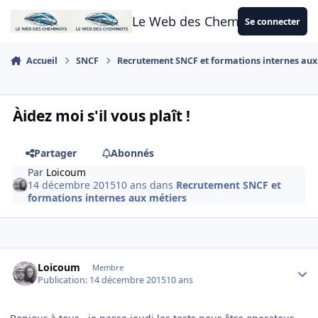
Aller au contenu
Le Web des Cheminots
Se connecter
Accueil
SNCF
Recrutement SNCF et formations internes aux
Àidez moi s'il vous plaît !
Partager
Abonnés
Par
Loicoum
14 décembre 2015
10 ans
dans
Recrutement SNCF et
formations internes aux métiers
Author stats
Loicoum
Membre
Publication:
14 décembre 2015
10 ans