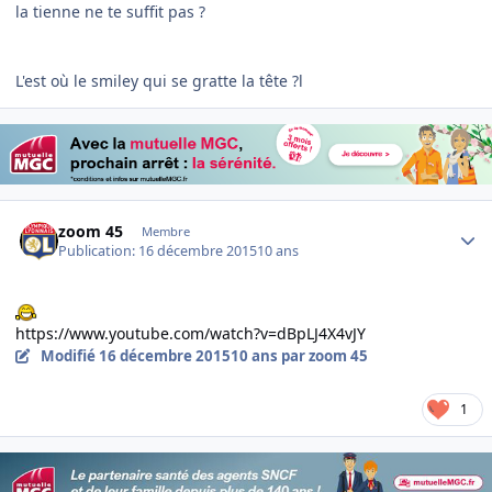
la tienne ne te suffit pas ?
L'est où le smiley qui se gratte la tête ?l
Author stats
zoom 45
Membre
Publication:
16 décembre 2015
10 ans
https://www.youtube.com/watch?v=dBpLJ4X4vJY
Modifié
16 décembre 2015
10 ans
par zoom 45
1