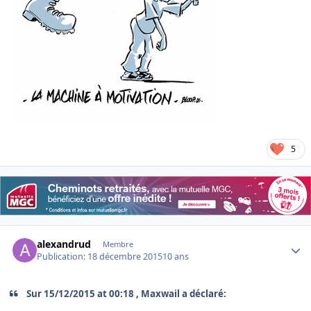
5
Author stats
alexandrud
Membre
Publication:
18 décembre 2015
10 ans
Sur 15/12/2015 at 00:18 , Maxwail a déclaré: