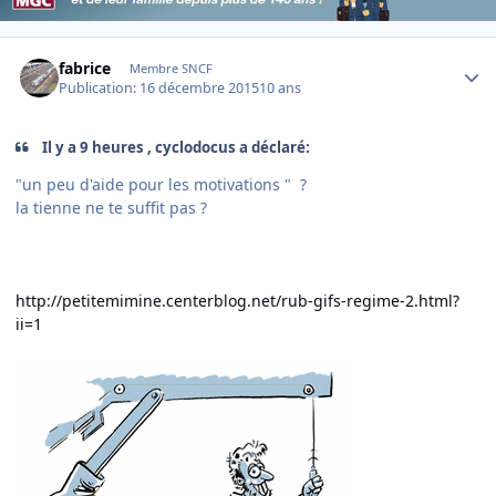
Author stats
fabrice
Membre SNCF
Publication:
16 décembre 2015
10 ans
Il y a 9 heures , cyclodocus a déclaré:
"un peu d'aide pour les motivations " ?
la tienne ne te suffit pas ?
http://petitemimine.centerblog.net/rub-gifs-regime-2.html?
ii=1