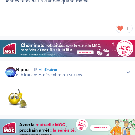
Bonnes fêtes de fin d'année quand même
1
Author stats
Nipou
Modérateur
Publication:
29 décembre 2015
10 ans