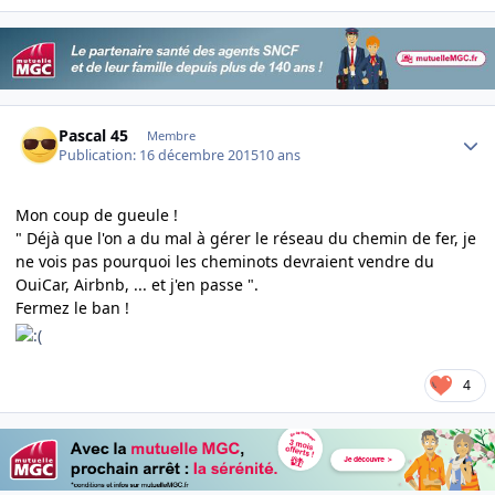
Author stats
Pascal 45
Membre
Publication:
16 décembre 2015
10 ans
Mon coup de gueule !
" Déjà que l'on a du mal à gérer le réseau du chemin de fer, je
ne vois pas pourquoi les cheminots devraient vendre du
OuiCar, Airbnb, ... et j'en passe ".
Fermez le ban !
4