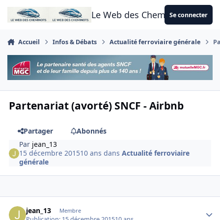
Aller au contenu
Le Web des Cheminots
Se connecter
Accueil
Infos & Débats
Actualité ferroviaire générale
Pa
Partenariat (avorté) SNCF - Airbnb
Partager
Abonnés
Par
jean_13
15 décembre 2015
10 ans
dans
Actualité ferroviaire
générale
Author stats
jean_13
Membre
Publication:
15 décembre 2015
10 ans