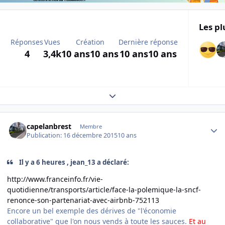
Les pl
Réponses
Vues
Création
Dernière réponse
4
3,4k
10 ans
10 ans
10 ans
10 ans
Expand topic overview
Author stats
capelanbrest
Membre
Publication:
16 décembre 2015
10 ans
Il y a 6 heures , jean_13 a déclaré:
http://www.franceinfo.fr/vie-
quotidienne/transports/article/face-la-polemique-la-sncf-
renonce-son-partenariat-avec-airbnb-752113
Encore un bel exemple des dérives de "l'économie
collaborative" que l'on nous vends à toute les sauces.
Et au