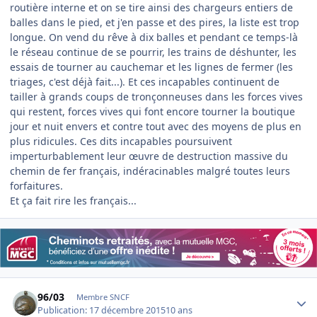
routière interne et on se tire ainsi des chargeurs entiers de
balles dans le pied, et j'en passe et des pires, la liste est trop
longue. On vend du rêve à dix balles et pendant ce temps-là
le réseau continue de se pourrir, les trains de déshunter, les
essais de tourner au cauchemar et les lignes de fermer (les
triages, c'est déjà fait...). Et ces incapables continuent de
tailler à grands coups de tronçonneuses dans les forces vives
qui restent, forces vives qui font encore tourner la boutique
jour et nuit envers et contre tout avec des moyens de plus en
plus ridicules. Ces dits incapables poursuivent
imperturbablement leur œuvre de destruction massive du
chemin de fer français, indéracinables malgré toutes leurs
forfaitures.
Et ça fait rire les français...
Author stats
96/03
Membre SNCF
Publication:
17 décembre 2015
10 ans