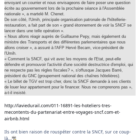
envoyant un courrier et nous envisageons de faire poser une question
écrite au gouvernement lors de la prochaine séance à l'Assemblée
nationale », a martelé M. Chenet.
De son côté, l'Umih, principale organisation patronale de l'hôtellerie-
restauration, a fait part de son « grand étonnement de voir la SNCF se
lancer dans une telle opération ».
« Nous allons réagir auprès de Guillaume Pepy, mais également du
ministre des Transports et des différentes parlementaires que nous
allons croiser », a assuré à l'AFP Hervé Becam, vice-président de
l'Umih.
« Comment la SNCF, qui vit avec les moyens de l'Etat, peut-elle
défendre et promouvoir l'activité d'une société destructrice d'emploi, qui
ne respecte pas les règles fiscales? », s'offusque Jacques Barré,
président du GNC (groupement national des chaînes hôtelières).
« Le billet de TGV est trop cher, donc la SNCF demande à ses clients
de louer leur appartement pour le financer. Nous ne comprenons pas »,
a-t-il insisté.
http://laviedurail.com/011-16891-les-hoteliers-tres-
mecontents-du-partenariat-entre-voyages-sncf.com-et-
airbnb.html
Ils ont bien raison de rouspéter contre la SNCF, sur ce coup-
là...