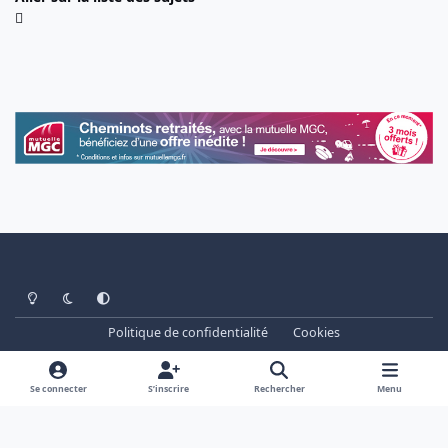
Light Mode
Dark Mode
System Preference
Politique de confidentialité
Cookies
www.cheminots.net - Forum Libre depuis 2003
Powered by
Invision Community
Se connecter
S’inscrire
Rechercher
Menu