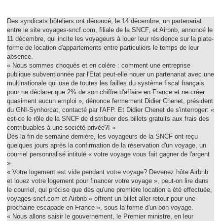
Des syndicats hôteliers ont dénoncé, le 14 décembre, un partenariat
entre le site voyages-sncf.com, filiale de la SNCF, et Airbnb, annoncé le
11 décembre, qui incite les voyageurs à louer leur résidence sur la plate-
forme de location d'appartements entre particuliers le temps de leur
absence.
« Nous sommes choqués et en colère : comment une entreprise
publique subventionnée par l'Etat peut-elle nouer un partenariat avec une
multinationale qui use de toutes les failles du système fiscal français
pour ne déclarer que 2% de son chiffre d'affaire en France et ne créer
quasiment aucun emploi », dénonce fermement Didier Chenet, président
du GNI-Synhorcat, contacté par l'AFP. Et Didier Chenet de s'interroger: «
est-ce le rôle de la SNCF de distribuer des billets gratuits aux frais des
contribuables à une société privée?! »
Dès la fin de semaine dernière, les voyageurs de la SNCF ont reçu
quelques jours après la confirmation de la réservation d'un voyage, un
courriel personnalisé intitulé « votre voyage vous fait gagner de l'argent
».
« Votre logement est vide pendant votre voyage? Devenez hôte Airbnb
et louez votre logement pour financer votre voyage », peut-on lire dans
le courriel, qui précise que dès qu'une première location a été effectuée,
voyages-sncf.com et Airbnb « offrent un billet aller-retour pour une
prochaine escapade en France », sous la forme d'un bon voyage.
« Nous allons saisir le gouvernement, le Premier ministre, en leur