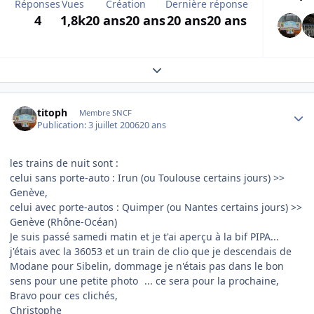
Réponses
Vues
Création
Dernière réponse
4
1,8k
20 ans
20 ans
20 ans
20 ans
Expand topic overview
Author stats
titoph
Membre SNCF
Publication:
3 juillet 2006
20 ans
les trains de nuit sont :
celui sans porte-auto : Irun (ou Toulouse certains jours) >>
Genève,
celui avec porte-autos : Quimper (ou Nantes certains jours) >>
Genève (Rhône-Océan)
Je suis passé samedi matin et je t'ai aperçu à la bif PIPA...
j'étais avec la 36053 et un train de clio que je descendais de
Modane pour Sibelin, dommage je n'étais pas dans le bon
sens pour une petite photo
... ce sera pour la prochaine,
Bravo pour ces clichés,
Christophe