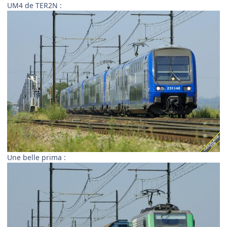
UM4 de TER2N :
Une belle prima :