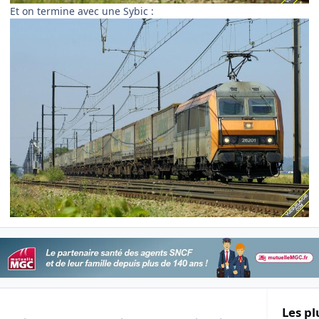
Et on termine avec une Sybic :
Les pl