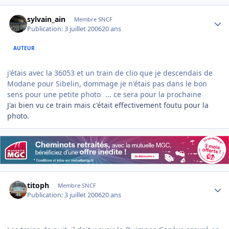
Author stats
sylvain_ain
Membre SNCF
Publication:
3 juillet 2006
20 ans
AUTEUR
j'étais avec la 36053 et un train de clio que je descendais de
Modane pour Sibelin, dommage je n'étais pas dans le bon
sens pour une petite photo
... ce sera pour la prochaine
J'ai bien vu ce train mais c'était effectivement foutu pour la
photo.
Author stats
titoph
Membre SNCF
Publication:
3 juillet 2006
20 ans