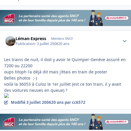
Author stats
Léman-Express
Membre SNCF
Publication:
3 juillet 2006
20 ans
Les trains de nuit, il doit y avoir le Quimper-Genève assuré en
7200 ou 22200
oups titoph l'a déjà dit mais j'étais en train de poster
Belles photos
;-)
voilà la 36053 à Culoz le 1er juillet (est ce ton train, il y avait
des voitures neuves en queue) ?
Modifié
3 juillet 2006
20 ans
par cc6572