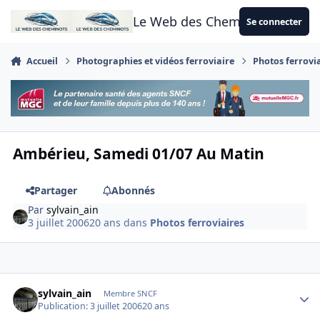
Aller au contenu
Le Web des Cheminots
Se connecter
Accueil
Photographies et vidéos ferroviaire
Photos ferrovi
Ambérieu, Samedi 01/07 Au Matin
Partager
Abonnés
Par
sylvain_ain
3 juillet 2006
20 ans
dans
Photos ferroviaires
Author stats
sylvain_ain
Membre SNCF
Publication:
3 juillet 2006
20 ans