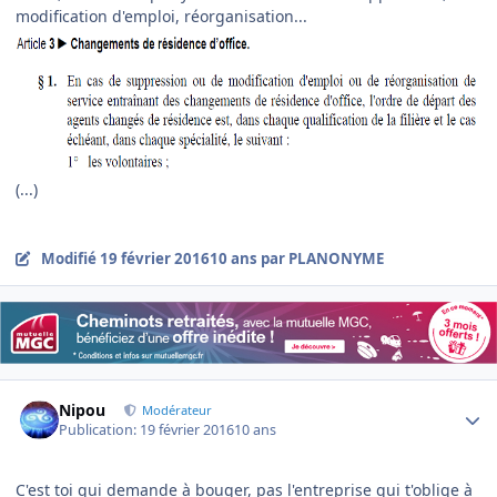
modification d'emploi, réorganisation...
(...)
Modifié
19 février 2016
10 ans
par PLANONYME
Author stats
Nipou
Modérateur
Publication:
19 février 2016
10 ans
C'est toi qui demande à bouger, pas l'entreprise qui t'oblige à