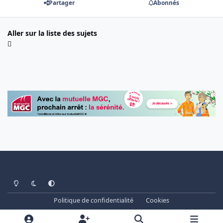
Partager
Abonnés
Aller sur la liste des sujets
Light Mode
Dark Mode
System Preference
Politique de confidentialité
Cookies
www.cheminots.net - Forum Libre depuis 2003
Powered by
Invision Community