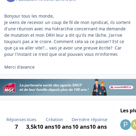
Bonjour tous les monde,
Je viens de recevoir un coup de fil de mon syndicat, ils sortent
d'une réunion avec ma hiérarchie concernant ma demande
de mutation et mon DRH leur a dit qu'ils me lâche. J'arrive
toujours pas a le croire. Comment cela va ce passer? Est ce
que ça va aller vite?... vais je avoir une preuve écrite? Car
pour l'instant ce n'est que oral pouvais vous m'informer.
Merci d'avance
Les pl
Réponses
Vues
Création
Dernière réponse
7
3,5k
10 ans
10 ans
10 ans
10 ans