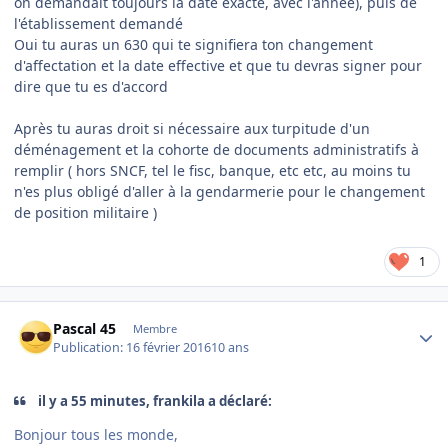
on demandait toujours la date exacte, avec l'année), puis de
l'établissement demandé
Oui tu auras un 630 qui te signifiera ton changement
d'affectation et la date effective et que tu devras signer pour
dire que tu es d'accord
Après tu auras droit si nécessaire aux turpitude d'un
déménagement et la cohorte de documents administratifs à
remplir ( hors SNCF, tel le fisc, banque, etc etc, au moins tu
n'es plus obligé d'aller à la gendarmerie pour le changement
de position militaire )
1
Author stats
Pascal 45
Membre
Publication:
16 février 2016
10 ans
il y a 55 minutes, frankila a déclaré:
Bonjour tous les monde,