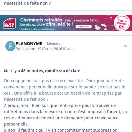
nécessité de faite non ?
Author stats
PLANONYME
Membre
Publication:
19 février 2016
10 ans
il y a 48 minutes, minifrizz a déclaré:
Du coup je ne suis pas d'accord avec toi . Pourquoi parler de
convenance personnelle puisque sur le papier ce n'est pas le
cas . Une offre à la bourse est un besoin de l'entreprise par
nécessité de fait non ?
A priori,
non. Bien sûr que l'entreprise peut y trouver un
intérêt mais dans la mesure où rien n'est imposé à l'agent, ça
reste administrativement une demande pour convenance
personnelle.
Sinon, il faudrait qu'il y ait concomitamment suppression,