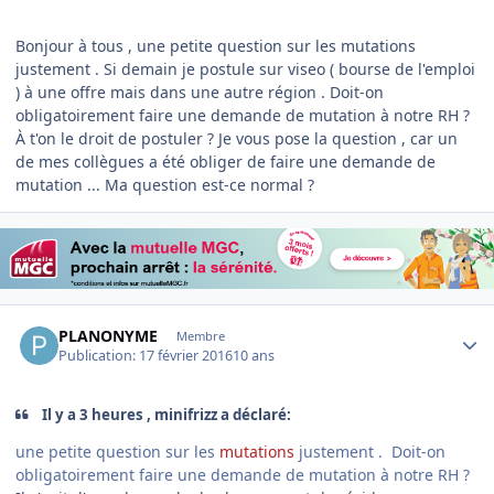
Bonjour à tous , une petite question sur les mutations
justement . Si demain je postule sur viseo ( bourse de l'emploi
) à une offre mais dans une autre région . Doit-on
obligatoirement faire une demande de mutation à notre RH ?
À t'on le droit de postuler ? Je vous pose la question , car un
de mes collègues a été obliger de faire une demande de
mutation ... Ma question est-ce normal ?
Author stats
PLANONYME
Membre
Publication:
17 février 2016
10 ans
Il y a 3 heures , minifrizz a déclaré:
une petite question sur les
mutations
justement . Doit-on
obligatoirement faire une demande de mutation à notre RH ?