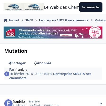
Aller au contenu
Le Web des Cheminots
Se connecter
Accueil
SNCF
L'entreprise SNCF & ses cheminots
Mutati
Mutation
Partager
Abonnés
Par
frankila
16 février 2016
10 ans
dans
L'entreprise SNCF & ses
cheminots
Author stats
frankila
Membre
Publication:
16 février 2016
10 ans