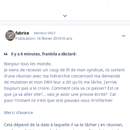
Expand topic overview
Author stats
fabrice
Membre SNCF
Publication:
16 février 2016
10 ans
il y a 6 minutes, frankila a déclaré:
Bonjour tous les monde,
Je viens de recevoir un coup de fil de mon syndicat, ils sortent
d'une réunion avec ma hiérarchie concernant ma demande
de mutation et mon DRH leur a dit qu'ils me lâche. J'arrive
toujours pas a le croire. Comment cela va ce passer? Est ce
que ça va aller vite?... vais je avoir une preuve écrite? Car
pour l'instant ce n'est que oral pouvais vous m'informer.
Merci d'avance
Cela dépend de la date à laquelle il va te lâcher ( en réunion,