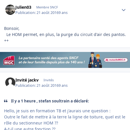
Author stats
Julien03
Membre SNCF
Publication:
21 août 2016
9 ans
Bonsoir,
Le HOM permet, en plus, la purge du circuit d'air des pantos.
++
Invité jackv
Invités
Publication:
21 août 2016
9 ans
Il y a 1 heure , stefan soultrain a déclaré:
Hello, je suis en formation TB et j'aurais une question :
Outre le fait de mettre à la terre la ligne de toiture, quel est le
rôle du sectionneur HOM ??
A-t-il une autre fonction ??