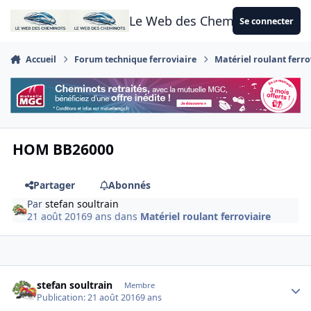
Aller au contenu
Le Web des Cheminots
Se connecter
Accueil
Forum technique ferroviaire
Matériel roulant ferro
HOM BB26000
Partager
Abonnés
Par
stefan soultrain
21 août 2016
9 ans
dans
Matériel roulant ferroviaire
Author stats
stefan soultrain
Membre
Publication:
21 août 2016
9 ans