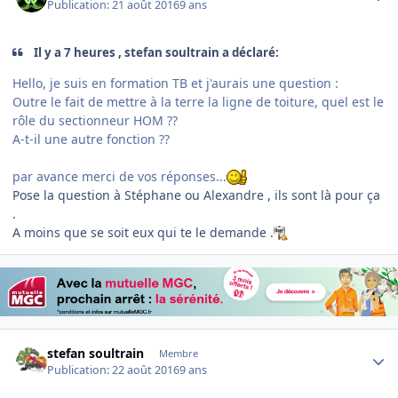
Publication:
21 août 2016
9 ans
Il y a 7 heures , stefan soultrain a déclaré:
Hello, je suis en formation TB et j'aurais une question :
Outre le fait de mettre à la terre la ligne de toiture, quel est le
rôle du sectionneur HOM ??
A-t-il une autre fonction ??
par avance merci de vos réponses...
Pose la question à Stéphane ou Alexandre , ils sont là pour ça
.
A moins que se soit eux qui te le demande
.
Author stats
stefan soultrain
Membre
Publication:
22 août 2016
9 ans