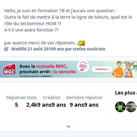
Hello, je suis en formation TB et j'aurais une question :
Outre le fait de mettre à la terre la ligne de toiture, quel est le
rôle du sectionneur HOM ??
A-t-il une autre fonction ??
par avance merci de vos réponses...
Modifié
21 août 2016
9 ans
par stefan soultrain
Les plus 
Réponses
Vues
Création
Dernière réponse
5
2,4k
9 ans
9 ans
9 ans
9 ans
Expand topic overview