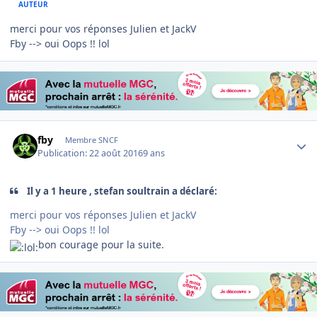
AUTEUR
merci pour vos réponses Julien et JackV
Fby --> oui Oops !! lol
Author stats
fby
Membre SNCF
Publication:
22 août 2016
9 ans
Il y a 1 heure , stefan soultrain a déclaré:
merci pour vos réponses Julien et JackV
Fby --> oui Oops !! lol
bon courage pour la suite.