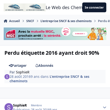
Aller au contenu
Le Web des Cheminots
Se connecter
Accueil
SNCF
L'entreprise SNCF & ses cheminots
Perdu é
Perdu étiquette 2016 ayant droit 90%
Partager
Abonnés
Par
SophieR
28 août 2016
9 ans
dans
L'entreprise SNCF & ses
cheminots
Author stats
SophieR
Membre
Publication:
28 août 2016
9 ans