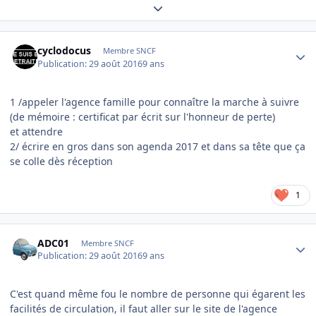
Expand topic overview
Author stats
cyclodocus
Membre SNCF
Publication:
29 août 2016
9 ans
1 /appeler l'agence famille pour connaître la marche à suivre
(de mémoire : certificat par écrit sur l'honneur de perte)
et attendre
2/ écrire en gros dans son agenda 2017 et dans sa tête que ça
se colle dès réception
1
Author stats
ADC01
Membre SNCF
Publication:
29 août 2016
9 ans
C'est quand même fou le nombre de personne qui égarent les
facilités de circulation, il faut aller sur le site de l'agence