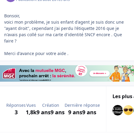
Bonsoir,
voici mon problème, je suis enfant d'agent je suis donc une
"ayant droit", cependant j'ai perdu l'étiquette 2016 que je
n'avais pas collé sur ma carte d'identité SNCF encore . Que
faire ?
Merci d'avance pour votre aide .
Les plus 
Réponses
Vues
Création
Dernière réponse
3
1,8k
9 ans
9 ans
9 ans
9 ans