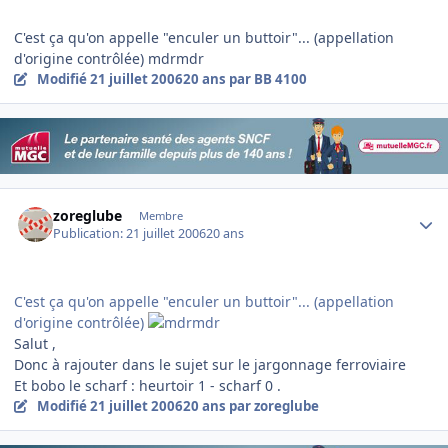
C'est ça qu'on appelle "enculer un buttoir"... (appellation
d'origine contrôlée) mdrmdr
Modifié
21 juillet 2006
20 ans
par BB 4100
Author stats
zoreglube
Membre
Publication:
21 juillet 2006
20 ans
C'est ça qu'on appelle "enculer un buttoir"... (appellation
d'origine contrôlée)
Salut ,
Donc à rajouter dans le sujet sur le jargonnage ferroviaire
Et bobo le scharf : heurtoir 1 - scharf 0 .
Modifié
21 juillet 2006
20 ans
par zoreglube