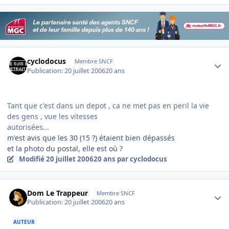
Author stats
cyclodocus
Membre SNCF
Publication:
20 juillet 2006
20 ans
Tant que c'est dans un depot , ca ne met pas en peril la vie
des gens , vue les vitesses
autorisées...
m'est avis que les 30 (15 ?) étaient bien dépassés
et la photo du postal, elle est où ?
Modifié
20 juillet 2006
20 ans
par cyclodocus
Author stats
Dom Le Trappeur
Membre SNCF
Publication:
20 juillet 2006
20 ans
AUTEUR