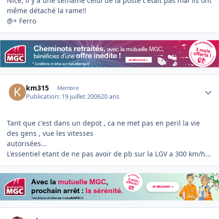
Nice, il y a une semaine celui de la poste c'était pas mal ils ont
même détaché la rame!!
@+ Ferro
Author stats
km315
Membre
Publication:
19 juillet 2006
20 ans
Tant que c'est dans un depot , ca ne met pas en peril la vie
des gens , vue les vitesses
autorisées...
L'essentiel etant de ne pas avoir de pb sur la LGV a 300 km/h...
Author stats