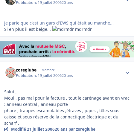
Publication:
19 juillet 2006
20 ans
je parie que c'est un gars d'EWS qui était au manche...
Si en plus il est belge...
mdrmdr
Author stats
zoreglube
Membre
Publication:
19 juillet 2006
20 ans
Salut ,
Moui , pas mal pour la facture , tout le carénage avant en vrac
: anneau central , anneau porte
phare , trappes escamotables ,étraves , jupes , tôles sous
caisse et sous réserve de la connectique électrique et du
scharf .
Modifié
21 juillet 2006
20 ans
par zoreglube