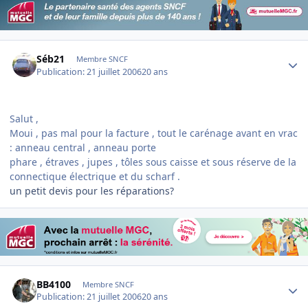
Author stats
Séb21
Membre SNCF
Publication:
21 juillet 2006
20 ans
Salut ,
Moui , pas mal pour la facture , tout le carénage avant en vrac
: anneau central , anneau porte
phare , étraves , jupes , tôles sous caisse et sous réserve de la
connectique électrique et du scharf .
un petit devis pour les réparations?
Author stats
BB4100
Membre SNCF
Publication:
21 juillet 2006
20 ans