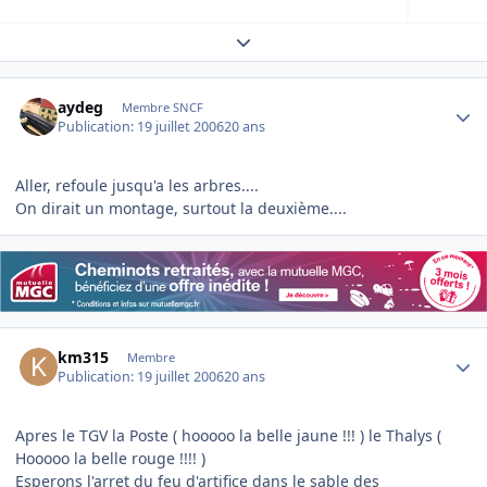
Expand topic overview
Author stats
aydeg
Membre SNCF
Publication:
19 juillet 2006
20 ans
Aller, refoule jusqu'a les arbres....
On dirait un montage, surtout la deuxième....
Author stats
km315
Membre
Publication:
19 juillet 2006
20 ans
Apres le TGV la Poste ( hooooo la belle jaune !!! ) le Thalys (
Hooooo la belle rouge !!!! )
Esperons l'arret du feu d'artifice dans le sable des