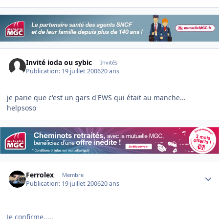
Invité ioda ou sybic
Invités
Publication:
19 juillet 2006
20 ans
je parie que c'est un gars d'EWS qui était au manche...
helpsoso
Author stats
Ferrolex
Membre
Publication:
19 juillet 2006
20 ans
Je confirme.....