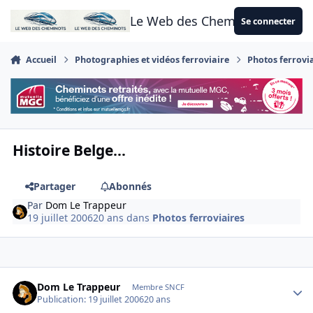
Aller au contenu
Le Web des Cheminots
Se connecter
Accueil
Photographies et vidéos ferroviaire
Photos ferrovi
Histoire Belge...
Partager
Abonnés
Par
Dom Le Trappeur
19 juillet 2006
20 ans
dans
Photos ferroviaires
Author stats
Dom Le Trappeur
Membre SNCF
Publication:
19 juillet 2006
20 ans