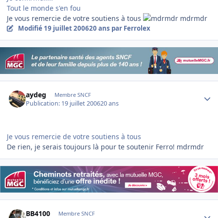
Tout le monde s'en fou
Je vous remercie de votre soutiens à tous
mdrmdr
Modifié
19 juillet 2006
20 ans
par Ferrolex
Author stats
aydeg
Membre SNCF
Publication:
19 juillet 2006
20 ans
Je vous remercie de votre soutiens à tous
De rien, je serais toujours là pour te soutenir Ferro! mdrmdr
Author stats
BB4100
Membre SNCF