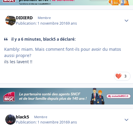
Author stats
DIDIERD
Membre
Publication:
1 novembre 2016
9 ans
il y a 6 minutes, black5 a déclaré:
Kambly: miam. Mais comment font-ils pour avoir du matos
aussi propre?
ils les lavent !!
3
Author stats
black5
Membre
Publication:
1 novembre 2016
9 ans