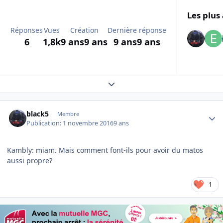
Les plus 
Réponses
Vues
Création
Dernière réponse
6
1,8k
9 ans
9 ans
9 ans
9 ans
Expand topic overview
Author stats
black5
Membre
Publication:
1 novembre 2016
9 ans
Kambly: miam. Mais comment font-ils pour avoir du matos
aussi propre?
1