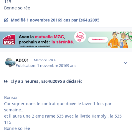
115
Bonne soirée
Modifié
1 novembre 2016
9 ans
par Es64u2095
Author stats
ADC01
Membre SNCF
Publication:
1 novembre 2016
9 ans
Il y a 3 heures , Es64u2095 a déclaré:
Bonsoir
Car signer dans le contrat que doive le laver 1 fois par
semaine..
et il aura une 2 eme rame 535 avec la livrée Kambly , la 535
115
Bonne soirée