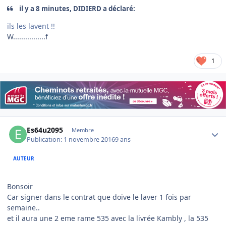
il y a 8 minutes, DIDIERD a déclaré:
ils les lavent !!
W................f
1
Author stats
Es64u2095
Membre
Publication:
1 novembre 2016
9 ans
AUTEUR
Bonsoir
Car signer dans le contrat que doive le laver 1 fois par
semaine..
et il aura une 2 eme rame 535 avec la livrée Kambly , la 535