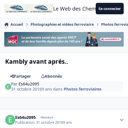
Aller au contenu
Le Web des Cheminots
Se connecter
Accueil
Photographies et vidéos ferroviaire
Photos ferrovi
Kambly avant aprés..
Partager
Abonnés
Par
Es64u2095
31 octobre 2016
9 ans
dans
Photos ferroviaires
Author stats
Es64u2095
Membre
Publication:
31 octobre 2016
9 ans