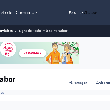
Web des Cheminots
Forums
Chatbox
roviaires
Ligne de Rosheim à Saint-Nabor
Nabor
Partager
Abonn
res