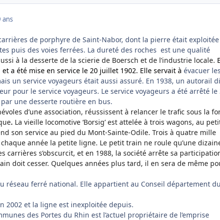
9 ans
carrières de porphyre de Saint-Nabor, dont la pierre était exploité
tes puis des voies ferrées. La dureté des roches
est une qualité
aussi à la desserte de la scierie de Boersch et de l’industrie locale.
E
 a été mise en service le 20 juillet 1902. Elle servait à
évacuer le
ais un service voyageurs était aussi assuré. En 1938, un autorail d
eur pour le service voyageurs. Le service voyageurs a été arrêté le
par une desserte routière en bus.
évoles d’une association, réussissent à relancer le trafic sous la f
ique
.
La vieille locomotive ‘Borsig’ est attelée à trois wagons, au peti
nd son service au pied du Mont-Sainte-Odile. Trois à quatre mille
haque année la petite ligne. Le petit train ne roule qu’une dizain
s carrières s’obscurcit, et en 1988, la société arrête sa participation
 train doit cesser. Quelques années plus tard, il en sera de même po
 du réseau ferré national. Elle appartient au Conseil département d
n 2002 et la ligne est inexploitée depuis.
nes des Portes du Rhin est l’actuel propriétaire de l’emprise