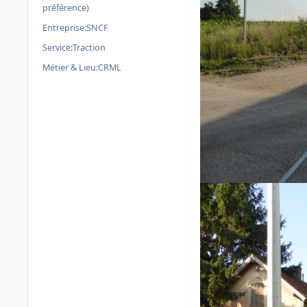
préférence)
Entreprise:
SNCF
Service:
Traction
Métier & Lieu:
CRML