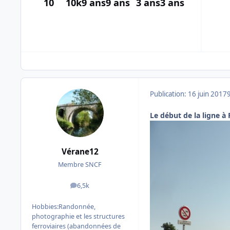
10
10k
9 ans
9 ans
3 ans
3 ans
Publication:
16 juin 2017
Le début de la ligne à
Vérane12
Membre SNCF
6,5k
messages
Hobbies:
Randonnée,
photographie et les structures
ferroviaires (abandonnées de