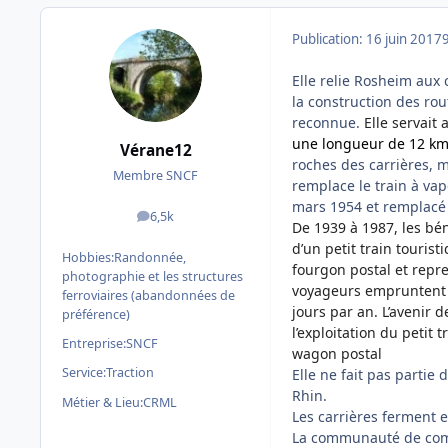
Publication:
16 juin 2017
Elle relie Rosheim aux 
la construction des rou
reconnue.
Elle servait 
une longueur de 12 km et
Vérane12
roches des carrières, m
Membre SNCF
remplace le train à vap
mars 1954 et remplacé 
6,5k
messages
De 1939 à 1987, les bén
d’un
petit train tourist
Hobbies:
Randonnée,
fourgon postal et repre
photographie et les structures
voyageurs empruntent c
ferroviaires (abandonnées de
jours par an.
L’avenir de
préférence)
l’exploitation du petit
Entreprise:
SNCF
wagon postal
Service:
Traction
Elle ne fait pas partie
Rhin.
Métier & Lieu:
CRML
Les carrières ferment e
La communauté de commu