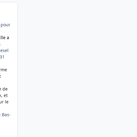
e pour
lle a
s
iesel
 31
orme
t
e de
, et
ur le
u Bas-