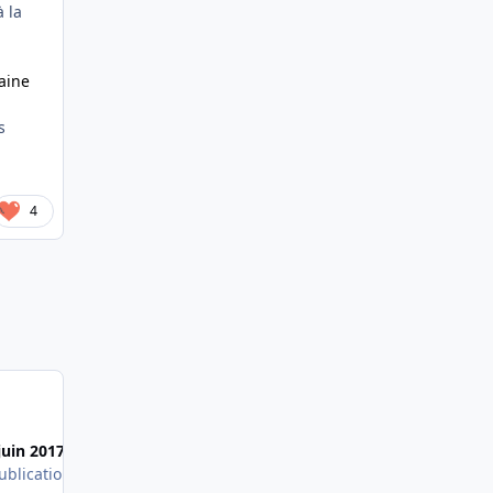
à la
zaine
s
4
Most Popular Posts
juin 2017
ublication