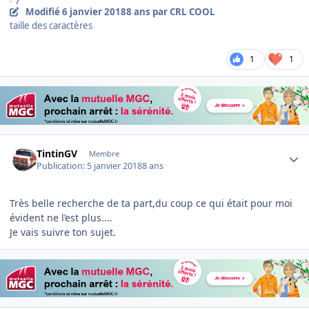
Modifié
6 janvier 2018
8 ans
par CRL COOL
taille des caractères
1
1
Author stats
TintinGV
Membre
Publication:
5 janvier 2018
8 ans
Très belle recherche de ta part,du coup ce qui était pour moi
évident ne l’est plus....
Je vais suivre ton sujet.