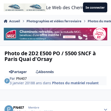
Aller au contenu
Le Web des Cheminots
Se connecter
Accueil
Photographies et vidéos ferroviaire
Photos du maté
Photo de 2D2 E500 PO / 5500 SNCF à
Paris Quai d'Orsay
Partager
Abonnés
Par
PN407
3 janvier 2018
8 ans
dans
Photos du matériel roulant
Author stats
PN407
Membre