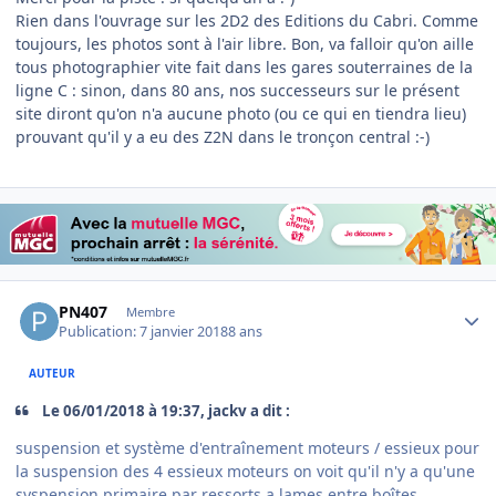
Rien dans l'ouvrage sur les 2D2 des Editions du Cabri. Comme
toujours, les photos sont à l'air libre. Bon, va falloir qu'on aille
tous photographier vite fait dans les gares souterraines de la
ligne C : sinon, dans 80 ans, nos successeurs sur le présent
site diront qu'on n'a aucune photo (ou ce qui en tiendra lieu)
prouvant qu'il y a eu des Z2N dans le tronçon central :-)
Author stats
PN407
Membre
Publication:
7 janvier 2018
8 ans
AUTEUR
Le ‎06‎/‎01‎/‎2018 à 19:37, jackv a dit :
suspension et système d'entraînement moteurs / essieux pour
la suspension des 4 essieux moteurs on voit qu'il n'y a qu'une
syspension primaire par ressorts a lames entre boîtes