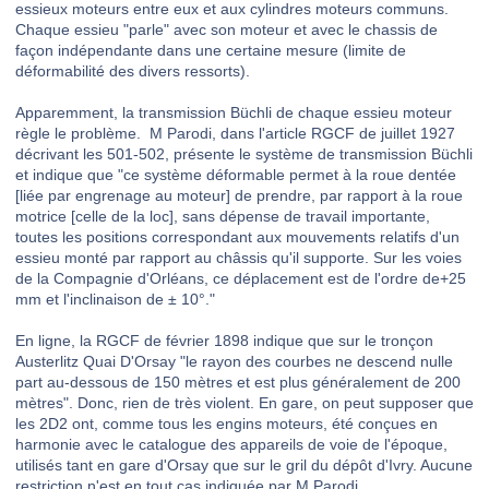
essieux moteurs entre eux et aux cylindres moteurs communs.
Chaque essieu "parle" avec son moteur et avec le chassis de
façon indépendante dans une certaine mesure (limite de
déformabilité des divers ressorts).
Apparemment, la transmission Büchli de chaque essieu moteur
règle le problème. M Parodi, dans l'article RGCF de juillet 1927
décrivant les 501-502, présente le système de transmission Büchli
et indique que "ce système déformable permet à la roue dentée
[liée par engrenage au moteur] de prendre, par rapport à la roue
motrice [celle de la loc], sans dépense de travail importante,
toutes les positions correspondant aux mouvements relatifs d'un
essieu monté par rapport au châssis qu'il supporte. Sur les voies
de la Compagnie d'Orléans, ce déplacement est de l'ordre de+25
mm et l'inclinaison de ± 10°."
En ligne, la RGCF de février 1898 indique que sur le tronçon
Austerlitz Quai D'Orsay "le rayon des courbes ne descend nulle
part au-dessous de 150 mètres et est plus généralement de 200
mètres". Donc, rien de très violent. En gare, on peut supposer que
les 2D2 ont, comme tous les engins moteurs, été conçues en
harmonie avec le catalogue des appareils de voie de l'époque,
utilisés tant en gare d'Orsay que sur le gril du dépôt d'Ivry. Aucune
restriction n'est en tout cas indiquée par M Parodi.