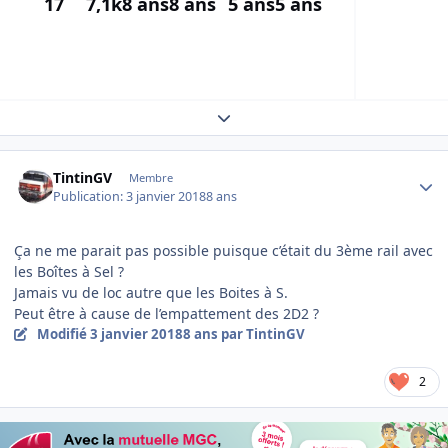
17
7,1k
8 ans
8 ans
5 ans
5 ans
Expand topic overview
Author stats
TintinGV
Membre
Publication:
3 janvier 2018
8 ans
Ça ne me parait pas possible puisque c’était du 3ème rail avec
les Boîtes à Sel ?
Jamais vu de loc autre que les Boites à S.
Peut être à cause de l’empattement des 2D2 ?
Modifié
3 janvier 2018
8 ans
par TintinGV
2