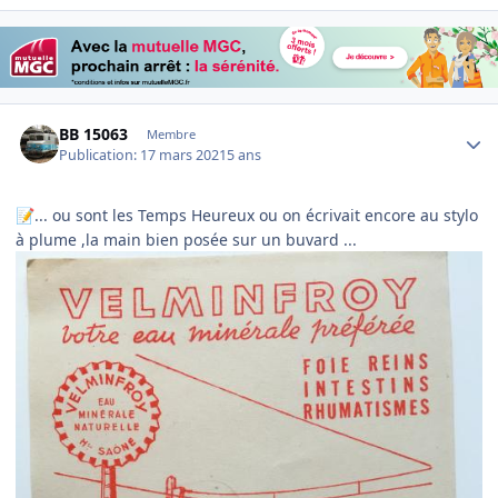
Author stats
BB 15063
Membre
Publication:
17 mars 2021
5 ans
... ou sont les Temps Heureux ou on écrivait encore au stylo
📝
à plume ,la main bien posée sur un buvard ...