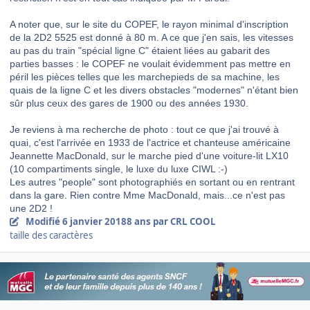
A noter que, sur le site du COPEF, le rayon minimal d'inscription
de la 2D2 5525 est donné à 80 m. A ce que j'en sais, les vitesses
au pas du train "spécial ligne C" étaient liées au gabarit des
parties basses : le COPEF ne voulait évidemment pas mettre en
péril les pièces telles que les marchepieds de sa machine, les
quais de la ligne C et les divers obstacles "modernes" n'étant bien
sûr plus ceux des gares de 1900 ou des années 1930.
Je reviens à ma recherche de photo : tout ce que j'ai trouvé à
quai, c'est l'arrivée en 1933 de l'actrice et chanteuse américaine
Jeannette MacDonald, sur le marche pied d'une voiture-lit LX10
(10 compartiments single, le luxe du luxe CIWL :-)
Les autres "people" sont photographiés en sortant ou en rentrant
dans la gare. Rien contre Mme MacDonald, mais...ce n'est pas
une 2D2 !
Modifié
6 janvier 2018
8 ans
par CRL COOL
taille des caractères