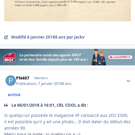
Modifié
6 janvier 2018
8 ans
par jackv
Author stats
PN407
Membre
Publication:
7 janvier 2018
8 ans
AUTEUR
Le ‎06‎/‎01‎/‎2018 à 16:01, CRL COOL a dit :
Si quelqu'un possède le magazine VF consacré aux 2D2 E500,
il est possible qu'il y ait une photo... Il doit dater du début des
années 90.
Merci pour la piste : si quelqu'un a :-)