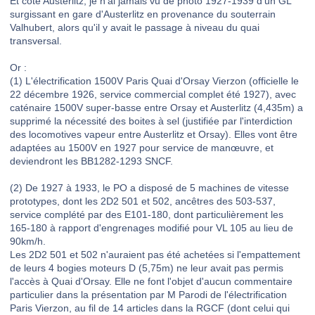
Et côté Austerlitz, je n'ai jamais vu de photo 1927-1939 d'un GL
surgissant en gare d'Austerlitz en provenance du souterrain
Valhubert, alors qu'il y avait le passage à niveau du quai
transversal.
Or :
(1) L'électrification 1500V Paris Quai d'Orsay Vierzon (officielle le
22 décembre 1926, service commercial complet été 1927), avec
caténaire 1500V super-basse entre Orsay et Austerlitz (4,435m) a
supprimé la nécessité des boites à sel (justifiée par l'interdiction
des locomotives vapeur entre Austerlitz et Orsay). Elles vont être
adaptées au 1500V en 1927 pour service de manœuvre, et
deviendront les BB1282-1293 SNCF.
(2) De 1927 à 1933, le PO a disposé de 5 machines de vitesse
prototypes, dont les 2D2 501 et 502, ancêtres des 503-537,
service complété par des E101-180, dont particulièrement les
165-180 à rapport d'engrenages modifié pour VL 105 au lieu de
90km/h.
Les 2D2 501 et 502 n'auraient pas été achetées si l'empattement
de leurs 4 bogies moteurs D (5,75m) ne leur avait pas permis
l'accès à Quai d'Orsay. Elle ne font l'objet d'aucun commentaire
particulier dans la présentation par M Parodi de l'électrification
Paris Vierzon, au fil de 14 articles dans la RGCF (dont celui qui