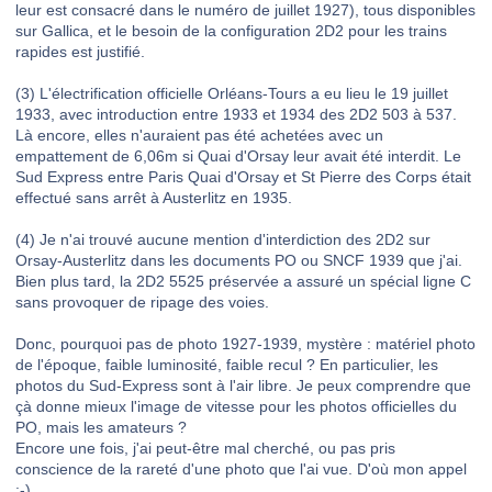
leur est consacré dans le numéro de juillet 1927), tous disponibles
sur Gallica, et le besoin de la configuration 2D2 pour les trains
rapides est justifié.
(3) L'électrification officielle Orléans-Tours a eu lieu le 19 juillet
1933, avec introduction entre 1933 et 1934 des 2D2 503 à 537.
Là encore, elles n'auraient pas été achetées avec un
empattement de 6,06m si Quai d'Orsay leur avait été interdit. Le
Sud Express entre Paris Quai d'Orsay et St Pierre des Corps était
effectué sans arrêt à Austerlitz en 1935.
(4) Je n'ai trouvé aucune mention d'interdiction des 2D2 sur
Orsay-Austerlitz dans les documents PO ou SNCF 1939 que j'ai.
Bien plus tard, la 2D2 5525 préservée a assuré un spécial ligne C
sans provoquer de ripage des voies.
Donc, pourquoi pas de photo 1927-1939, mystère : matériel photo
de l'époque, faible luminosité, faible recul ? En particulier, les
photos du Sud-Express sont à l'air libre. Je peux comprendre que
çà donne mieux l'image de vitesse pour les photos officielles du
PO, mais les amateurs ?
Encore une fois, j'ai peut-être mal cherché, ou pas pris
conscience de la rareté d'une photo que l'ai vue. D'où mon appel
:-)