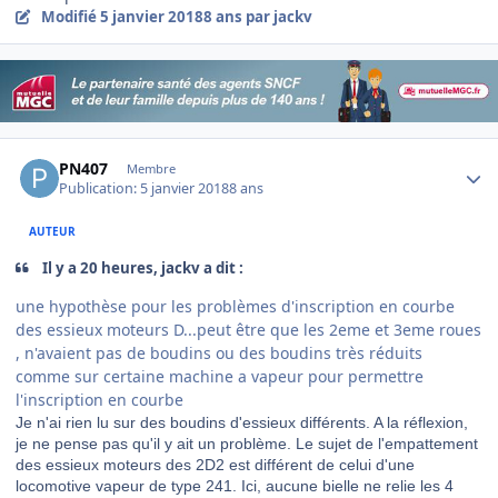
Modifié
5 janvier 2018
8 ans
par jackv
Author stats
PN407
Membre
Publication:
5 janvier 2018
8 ans
AUTEUR
Il y a 20 heures, jackv a dit :
une hypothèse pour les problèmes d'inscription en courbe
des essieux moteurs D...peut être que les 2eme et 3eme roues
, n'avaient pas de boudins ou des boudins très réduits
comme sur certaine machine a vapeur pour permettre
l'inscription en courbe
Je n'ai rien lu sur des boudins d'essieux différents. A la réflexion,
je ne pense pas qu'il y ait un problème. Le sujet de l'empattement
des essieux moteurs des 2D2 est différent de celui d'une
locomotive vapeur de type 241. Ici, aucune bielle ne relie les 4