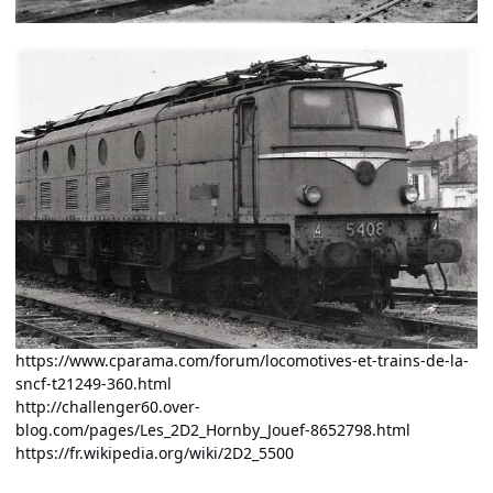
https://www.cparama.com/forum/locomotives-et-trains-de-la-
sncf-t21249-360.html
http://challenger60.over-
blog.com/pages/Les_2D2_Hornby_Jouef-8652798.html
https://fr.wikipedia.org/wiki/2D2_5500