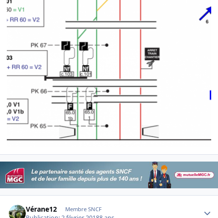
Author stats
Vérane12
Membre SNCF
Publication:
2 février 2018
8 ans