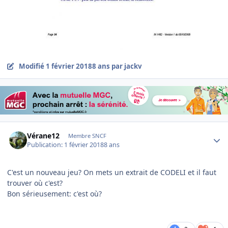
Modifié
1 février 2018
8 ans
par jackv
Author stats
Vérane12
Membre SNCF
Publication:
1 février 2018
8 ans
C'est un nouveau jeu? On mets un extrait de CODELI et il faut
trouver où c'est?
Bon sérieusement: c'est où?