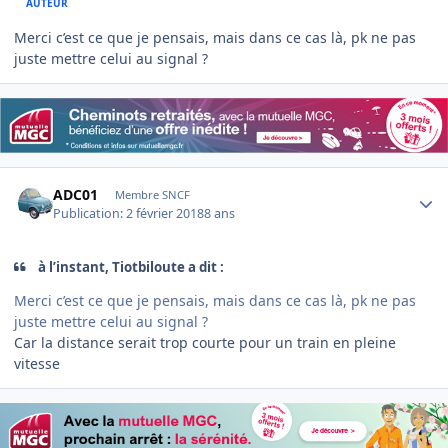
AUTEUR
Merci c’est ce que je pensais, mais dans ce cas là, pk ne pas
juste mettre celui au signal ?
Author stats
ADC01
Membre SNCF
Publication:
2 février 2018
8 ans
à l’instant, Tiotbiloute a dit :
Merci c’est ce que je pensais, mais dans ce cas là, pk ne pas
juste mettre celui au signal ?
Car la distance serait trop courte pour un train en pleine
vitesse