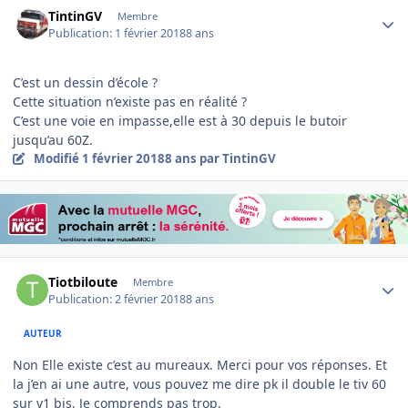
Author stats
TintinGV
Membre
Publication:
1 février 2018
8 ans
C’est un dessin d’école ?
Cette situation n’existe pas en réalité ?
C’est une voie en impasse,elle est à 30 depuis le butoir
jusqu’au 60Z.
Modifié
1 février 2018
8 ans
par TintinGV
Author stats
Tiotbiloute
Membre
Publication:
2 février 2018
8 ans
AUTEUR
Non Elle existe c’est au mureaux. Merci pour vos réponses. Et
la j’en ai une autre, vous pouvez me dire pk il double le tiv 60
sur v1 bis, Je comprends pas trop.