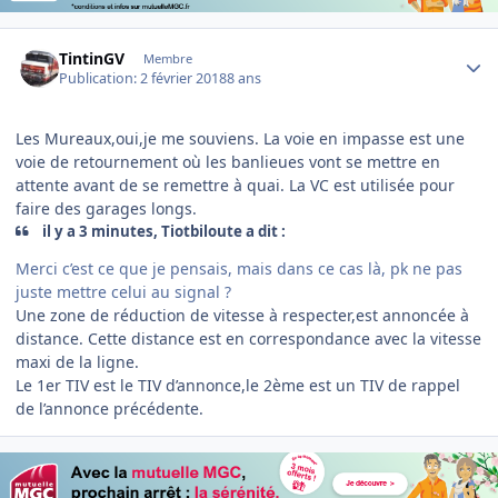
Author stats
TintinGV
Membre
Publication:
2 février 2018
8 ans
Les Mureaux,oui,je me souviens. La voie en impasse est une
voie de retournement où les banlieues vont se mettre en
attente avant de se remettre à quai. La VC est utilisée pour
faire des garages longs.
il y a 3 minutes, Tiotbiloute a dit :
Merci c’est ce que je pensais, mais dans ce cas là, pk ne pas
juste mettre celui au signal ?
Une zone de réduction de vitesse à respecter,est annoncée à
distance. Cette distance est en correspondance avec la vitesse
maxi de la ligne.
Le 1er TIV est le TIV d’annonce,le 2ème est un TIV de rappel
de l’annonce précédente.