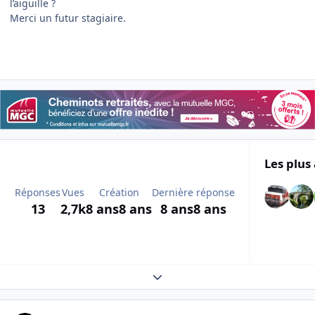
l’aiguille ?
Merci un futur stagiaire.
Les plus 
Réponses
Vues
Création
Dernière réponse
13
2,7k
8 ans
8 ans
8 ans
8 ans
Expand topic overview
Author stats