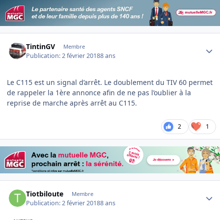
Author stats
TintinGV
Membre
Publication:
2 février 2018
8 ans
Le C115 est un signal d’arrêt. Le doublement du TIV 60 permet
de rappeler la 1ère annonce afin de ne pas l’oublier à la
reprise de marche après arrêt au C115.
2
1
Author stats
Tiotbiloute
Membre
Publication:
2 février 2018
8 ans