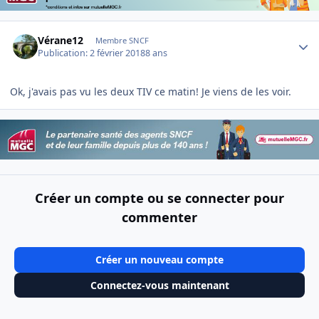
Author stats
Vérane12
Membre SNCF
Publication:
2 février 2018
8 ans
Ok, j'avais pas vu les deux TIV ce matin! Je viens de les voir.
Créer un compte ou se connecter pour
commenter
Créer un nouveau compte
Connectez-vous maintenant