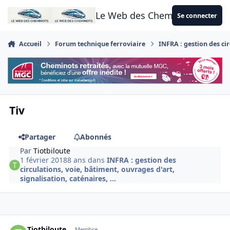
Aller au contenu
Le Web des Cheminots
Se connecter
Accueil
Forum technique ferroviaire
INFRA : gestion des cir
Tiv
Partager
Abonnés
Par
Tiotbiloute
1 février 2018
8 ans
dans
INFRA : gestion des
circulations, voie, bâtiment, ouvrages d'art,
signalisation, caténaires, ...
Author stats
Tiotbiloute
Membre