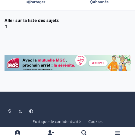
Partager
Abonnés
Aller sur la liste des sujets
Light Mode
Dark Mode
System Preference
Politique de confidentialité
Cookies
www.cheminots.net - Forum Libre depuis 2003
Powered by
Invision Community