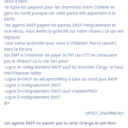
Salut à tous!
-la ligne est payante pour les cheminots entre Châtelet et
gare du nord( puisque sur cette partie elle appartient à la
RATP)
-les agents RATP payent les parties SNCF intégralement et
vice-versa, nous avons la gratuité sur notre réseau ( ce qui est
logique)
-seul sortie autorisée pour nous à Châtelet= Pierre Lescot (
dans le forum)
ton EMT a l'intention de payer le PV? Les CTT ne conaissent
pas le réseau? Là tu me fais peur!
-Ligne A= intégralement RATP sauf A2 direction Cergy- le haut
SNCF/Maison lafitte
-Ligne B=SNCF de aéroport/Mitry à Gare du nord puis RATP
-Ligne C=intégralement SNCF
-Ligne D=intégralement SNCF sauf chatelet/PNO
-Ligne E=intégralement SNCF
@+
<{POST_SNAPBACK}>
Les agents RATP ne paient pas la carte Orange et ont donc