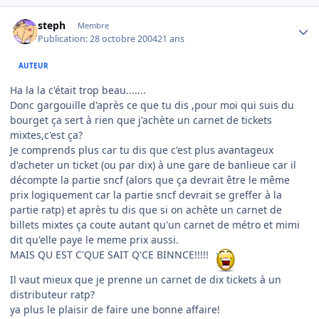
Author stats
steph
Membre
Publication:
28 octobre 2004
21 ans
AUTEUR
Ha la la c'était trop beau.......
Donc gargouille d'après ce que tu dis ,pour moi qui suis du
bourget ça sert à rien que j'achète un carnet de tickets
mixtes,c'est ça?
Je comprends plus car tu dis que c'est plus avantageux
d'acheter un ticket (ou par dix) à une gare de banlieue car il
décompte la partie sncf (alors que ça devrait être le même
prix logiquement car la partie sncf devrait se greffer à la
partie ratp) et après tu dis que si on achète un carnet de
billets mixtes ça coute autant qu'un carnet de métro et mimi
dit qu'elle paye le meme prix aussi.
MAIS QU EST C'QUE SAIT Q'CE BINNCE!!!!!
Il vaut mieux que je prenne un carnet de dix tickets à un
distributeur ratp?
ya plus le plaisir de faire une bonne affaire!