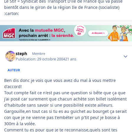
Le Stif = Syndicat des Transport D'île de France qui va passé
bientôt dans le giron de la région Ile de France (socialiste)
:carton:
Author stats
steph
Membre
Publication:
29 octobre 2004
21 ans
AUTEUR
Ben dis donc je vois que vous avez du mal à vous mettre
d'accord!
Tout compte fait ce n'est pas une question si bête que ça que
j'ai posé car surement que chacun achète son billet isolément
d'habitude sans savoir si une possibilité existe ailleurs.
Gargouille,en tout cas si tu es au guichet au bourget ça serait
con que je ne vienne pas t'embéter un p'tit peu! je bosse à
300m à la volée.
Comment tu es pour que je te reconnaisse,quels sont tes