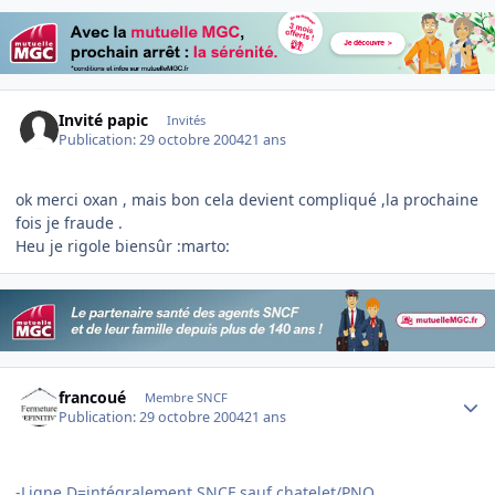
Invité papic
Invités
Publication:
29 octobre 2004
21 ans
ok merci oxan , mais bon cela devient compliqué ,la prochaine
fois je fraude .
Heu je rigole biensûr :marto:
Author stats
francoué
Membre SNCF
Publication:
29 octobre 2004
21 ans
-Ligne D=intégralement SNCF sauf chatelet/PNO