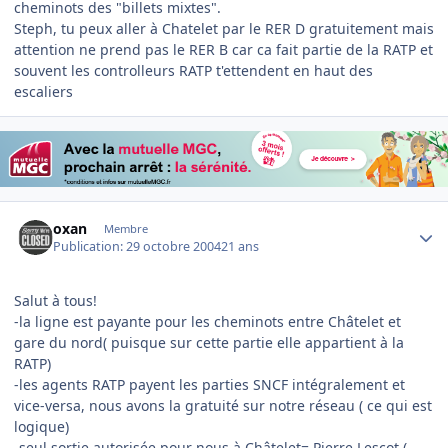
cheminots des "billets mixtes".
Steph, tu peux aller à Chatelet par le RER D gratuitement mais
attention ne prend pas le RER B car ca fait partie de la RATP et
souvent les controlleurs RATP t'ettendent en haut des
escaliers
Author stats
oxan
Membre
Publication:
29 octobre 2004
21 ans
Salut à tous!
-la ligne est payante pour les cheminots entre Châtelet et
gare du nord( puisque sur cette partie elle appartient à la
RATP)
-les agents RATP payent les parties SNCF intégralement et
vice-versa, nous avons la gratuité sur notre réseau ( ce qui est
logique)
-seul sortie autorisée pour nous à Châtelet= Pierre Lescot (