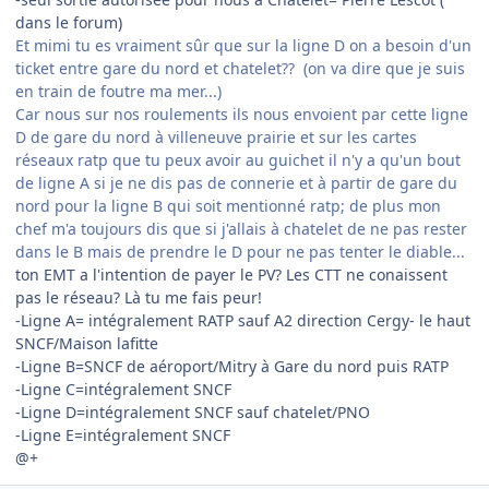
dans le forum)
Et mimi tu es vraiment sûr que sur la ligne D on a besoin d'un
ticket entre gare du nord et chatelet?? (on va dire que je suis
en train de foutre ma mer...)
Car nous sur nos roulements ils nous envoient par cette ligne
D de gare du nord à villeneuve prairie et sur les cartes
réseaux ratp que tu peux avoir au guichet il n'y a qu'un bout
de ligne A si je ne dis pas de connerie et à partir de gare du
nord pour la ligne B qui soit mentionné ratp; de plus mon
chef m'a toujours dis que si j'allais à chatelet de ne pas rester
dans le B mais de prendre le D pour ne pas tenter le diable...
ton EMT a l'intention de payer le PV? Les CTT ne conaissent
pas le réseau? Là tu me fais peur!
-Ligne A= intégralement RATP sauf A2 direction Cergy- le haut
SNCF/Maison lafitte
-Ligne B=SNCF de aéroport/Mitry à Gare du nord puis RATP
-Ligne C=intégralement SNCF
-Ligne D=intégralement SNCF sauf chatelet/PNO
-Ligne E=intégralement SNCF
@+