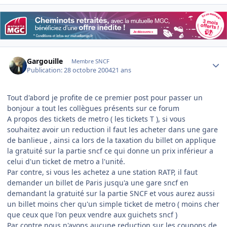
Author stats
Gargouille
Membre SNCF
Publication:
28 octobre 2004
21 ans
Tout d'abord je profite de ce premier post pour passer un
bonjour a tout les collègues présents sur ce forum
A propos des tickets de metro ( les tickets T ), si vous
souhaitez avoir un reduction il faut les acheter dans une gare
de banlieue , ainsi ca lors de la taxation du billet on applique
la gratuité sur la partie sncf ce qui donne un prix inférieur a
celui d'un ticket de metro a l'unité.
Par contre, si vous les achetez a une station RATP, il faut
demander un billet de Paris jusqu'a une gare sncf en
demandant la gratuité sur la partie SNCF et vous aurez aussi
un billet moins cher qu'un simple ticket de metro ( moins cher
que ceux que l'on peux vendre aux guichets sncf )
Par contre nous n'avons aucune reduction sur les coupons de