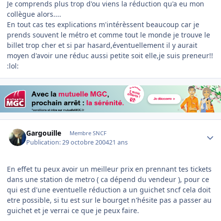
Je comprends plus trop d'ou viens la réduction qu'a eu mon
collègue alors....
En tout cas tes explications m'intérèssent beaucoup car je
prends souvent le métro et comme tout le monde je trouve le
billet trop cher et si par hasard,éventuellement il y aurait
moyen d'avoir une réduc aussi petite soit elle,je suis preneur!!
:lol:
Author stats
Gargouille
Membre SNCF
Publication:
29 octobre 2004
21 ans
En effet tu peux avoir un meilleur prix en prennant tes tickets
dans une station de metro ( ca dépend du vendeur ), pour ce
qui est d'une eventuelle réduction a un guichet sncf cela doit
etre possible, si tu est sur le bourget n'hésite pas a passer au
guichet et je verrai ce que je peux faire.