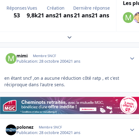
Les pl
Réponses
Vues
Création
Dernière réponse
53
9,8k
21 ans
21 ans
21 ans
21 ans
Expand topic overview
Author stats
mimi
Membre SNCF
Publication:
28 octobre 2004
21 ans
en étant sncf ,on a aucune réduction côté ratp , et c'est
réciproque dans l'autre sens.
Author stats
polonez
Membre SNCF
Publication:
28 octobre 2004
21 ans