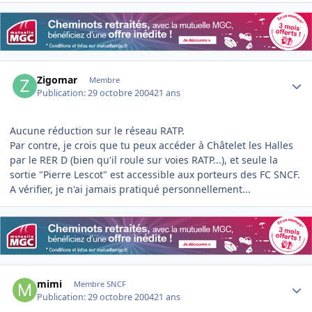
Author stats
Zigomar
Membre
Publication:
29 octobre 2004
21 ans
Aucune réduction sur le réseau RATP.
Par contre, je crois que tu peux accéder à Châtelet les Halles
par le RER D (bien qu'il roule sur voies RATP...), et seule la
sortie "Pierre Lescot" est accessible aux porteurs des FC SNCF.
A vérifier, je n'ai jamais pratiqué personnellement...
Author stats
mimi
Membre SNCF
Publication:
29 octobre 2004
21 ans