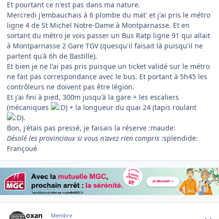
Et pourtant ce n'est pas dans ma nature.
Mercredi j'embauchais à 6 plombe du mat' et j'ai pris le métro
ligne 4 de St Michel Notre-Dame à Montparnasse. Et en
sortant du métro je vois passer un Bus Ratp ligne 91 qui allait
à Montparnasse 2 Gare TGV (quesqu'il faisait là puisqu'il ne
partent qu'à 6h de Bastille).
Et bien je ne l'ai pas pris puisque un ticket validé sur le métro
ne fait pas correspondance avec le bus. Et portant à 5h45 les
contrôleurs ne doivent pas être légion.
Et j'ai fini à pied, 300m jusqu'à la gare + les escaliers
(mécaniques
) + la longueur du quai 24 (tapis roulant
).
Bon, j'étais pas pressé, je faisais la réserve :maude:
Désolé les provinciaux si vous n'avez rien compris
:splendide:
Françoué
Author stats
oxan
Membre