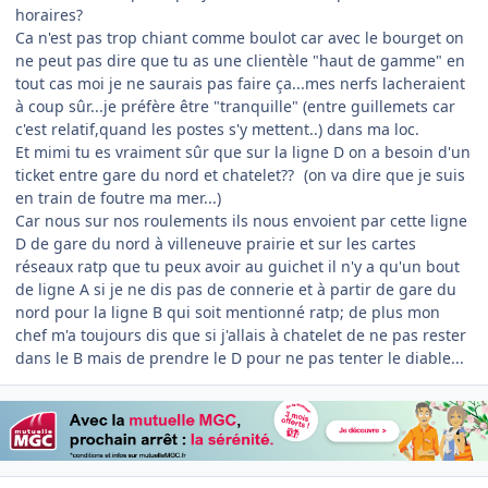
horaires?
Ca n'est pas trop chiant comme boulot car avec le bourget on
ne peut pas dire que tu as une clientèle "haut de gamme" en
tout cas moi je ne saurais pas faire ça...mes nerfs lacheraient
à coup sûr...je préfère être "tranquille" (entre guillemets car
c'est relatif,quand les postes s'y mettent..) dans ma loc.
Et mimi tu es vraiment sûr que sur la ligne D on a besoin d'un
ticket entre gare du nord et chatelet??
(on va dire que je suis
en train de foutre ma mer...)
Car nous sur nos roulements ils nous envoient par cette ligne
D de gare du nord à villeneuve prairie et sur les cartes
réseaux ratp que tu peux avoir au guichet il n'y a qu'un bout
de ligne A si je ne dis pas de connerie et à partir de gare du
nord pour la ligne B qui soit mentionné ratp; de plus mon
chef m'a toujours dis que si j'allais à chatelet de ne pas rester
dans le B mais de prendre le D pour ne pas tenter le diable...
Author stats