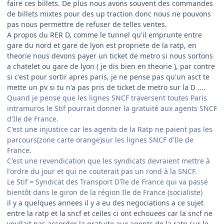
faire ces billets. De plus nous avons souvent des commandes
de billets mixtes pour des up traction donc nous ne pouvons
pas nous permettre de refuser de telles ventes.
A propos du RER D, comme le tunnel qu'il emprunte entre
gare du nord et gare de lyon est propriete de la ratp, en
theorie nous devons payer un ticket de metro si nous sortons
a chatelet ou gare de lyon ( je dis bien en theorie ), par contre
si c'est pour sortir apres paris, je ne pense pas qu'un asct te
mette un pv si tu n'a pas pris de ticket de metro sur la D ....
Quand je pense que les lignes SNCF traversent toutes Paris
intramuros le Stif pourrait donner la gratuité aux agents SNCF
d'Ile de France.
C'est une injustice car les agents de la Ratp ne paient pas les
parcours(zone carte orange)sur les lignes SNCF d'Ile de
France.
C'est une revendication que les syndicats devraient mettre à
l'ordre du jour et qui ne couterait pas un rond à la SNCF.
Le Stif = Syndicat des Transport D'île de France qui va passé
bientôt dans le giron de la région Ile de France (socialiste)
il y a quelques annees il y a eu des negociations a ce sujet
entre la ratp et la sncf et celles ci ont echouees car la sncf ne
voullait pas accorder la gratuite aux agents de la ratp sur le