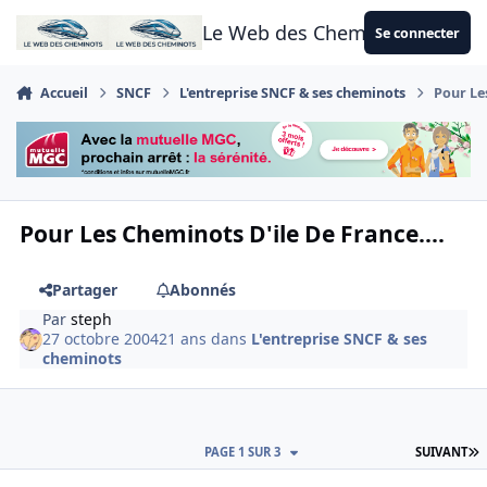
Aller au contenu
Le Web des Cheminots
Se connecter
Accueil
SNCF
L'entreprise SNCF & ses cheminots
Pour Le
Pour Les Cheminots D'ile De France....
Partager
Abonnés
Par
steph
27 octobre 2004
21 ans
dans
L'entreprise SNCF & ses
cheminots
D
PAGE 1 SUR 3
SUIVANT
Author stats