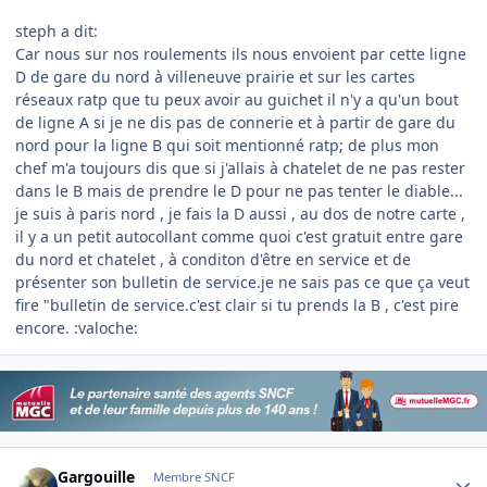
steph a dit:
Car nous sur nos roulements ils nous envoient par cette ligne
D de gare du nord à villeneuve prairie et sur les cartes
réseaux ratp que tu peux avoir au guichet il n'y a qu'un bout
de ligne A si je ne dis pas de connerie et à partir de gare du
nord pour la ligne B qui soit mentionné ratp; de plus mon
chef m'a toujours dis que si j'allais à chatelet de ne pas rester
dans le B mais de prendre le D pour ne pas tenter le diable...
je suis à paris nord , je fais la D aussi , au dos de notre carte ,
il y a un petit autocollant comme quoi c'est gratuit entre gare
du nord et chatelet , à conditon d'être en service et de
présenter son bulletin de service.je ne sais pas ce que ça veut
fire "bulletin de service.c'est clair si tu prends la B , c'est pire
encore. :valoche:
Author stats
Gargouille
Membre SNCF