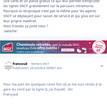
une carte et un passe gratuit ce qui leur permet d'empruter
les lignes SNCF gratutement sur le parcours intramuros.
Pourquoi la réciproque n'est pas la même pour les agents
SNCF se déplaçant pour raison de service et qui plus est sur
leur propre matériel.
Vous trouvez ça juste vous ?
:valoche:
Author stats
francoué
Membre SNCF
Publication:
29 octobre 2004
21 ans
Pour ma part les quelques rares fois oû je me suis rendu à la
gare du nord par la ligne D, j'ai fraudé. dsl
Françoué