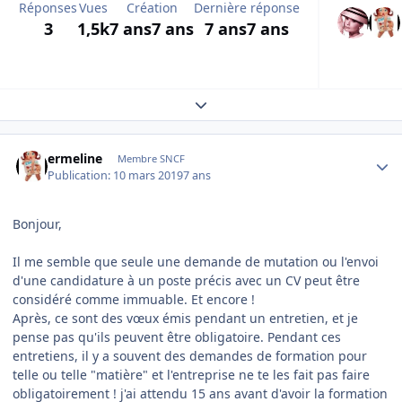
Réponses
Vues
Création
Dernière réponse
3
1,5k
7 ans
7 ans
7 ans
7 ans
Expand topic overview
Author stats
ermeline
Membre SNCF
Publication:
10 mars 2019
7 ans
Bonjour,
Il me semble que seule une demande de mutation ou l'envoi
d'une candidature à un poste précis avec un CV peut être
considéré comme immuable. Et encore !
Après, ce sont des vœux émis pendant un entretien, et je
pense pas qu'ils peuvent être obligatoire. Pendant ces
entretiens, il y a souvent des demandes de formation pour
telle ou telle "matière" et l'entreprise ne te les fait pas faire
obligatoirement ! j'ai attendu 15 ans avant d'avoir la formation