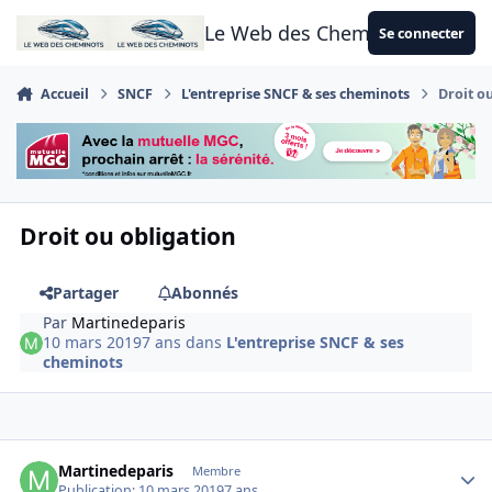
Aller au contenu
Le Web des Cheminots
Se connecter
Accueil
SNCF
L'entreprise SNCF & ses cheminots
Droit o
Droit ou obligation
Partager
Abonnés
Par
Martinedeparis
10 mars 2019
7 ans
dans
L'entreprise SNCF & ses
cheminots
Author stats
Martinedeparis
Membre
Publication:
10 mars 2019
7 ans