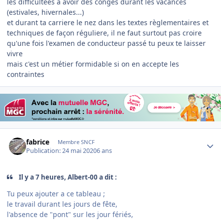
les difficultées a avoir des congés durant les vacances
(estivales, hivernales...)
et durant ta carriere le nez dans les textes règlementaires et
techniques de façon réguliere, il ne faut surtout pas croire
qu'une fois l'examen de conducteur passé tu peux te laisser
vivre
mais c'est un métier formidable si on en accepte les
contraintes
Author stats
fabrice
Membre SNCF
Publication:
24 mai 2020
6 ans
Il y a 7 heures, Albert-00 a dit :
Tu peux ajouter a ce tableau ;
le travail durant les jours de fête,
l'absence de "pont" sur les jour fériés,