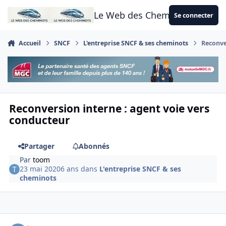
Aller au contenu
Le Web des Cheminots
Se connecter
Accueil
SNCF
L'entreprise SNCF & ses cheminots
Reconve
Reconversion interne : agent voie vers
conducteur
Partager
Abonnés
Par
toom
23 mai 2020
6 ans
dans
L'entreprise SNCF & ses
cheminots
Author stats