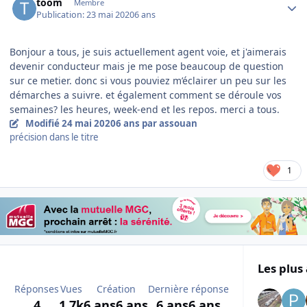
toom
Membre
Publication:
23 mai 2020
6 ans
Bonjour a tous, je suis actuellement agent voie, et j'aimerais
devenir conducteur mais je me pose beaucoup de question
sur ce metier. donc si vous pouviez m’éclairer un peu sur les
démarches a suivre. et également comment se déroule vos
semaines? les heures, week-end et les repos. merci a tous.
Modifié
24 mai 2020
6 ans
par assouan
précision dans le titre
1
Les plus 
Réponses
Vues
Création
Dernière réponse
4
1,7k
6 ans
6 ans
6 ans
6 ans