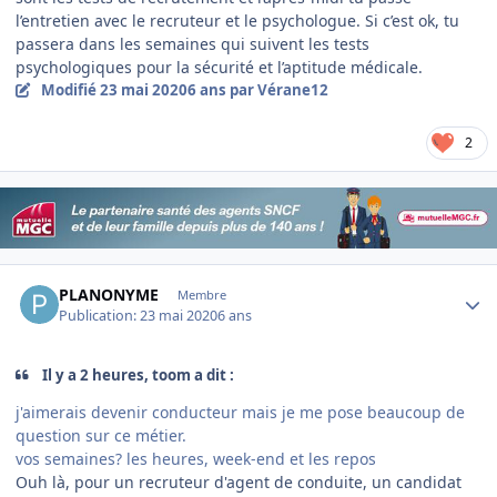
l’entretien avec le recruteur et le psychologue. Si c’est ok, tu
passera dans les semaines qui suivent les tests
psychologiques pour la sécurité et l’aptitude médicale.
Modifié
23 mai 2020
6 ans
par Vérane12
2
Author stats
PLANONYME
Membre
Publication:
23 mai 2020
6 ans
Il y a 2 heures, toom a dit :
j'aimerais devenir conducteur mais je me pose beaucoup de
question sur ce métier.
vos semaines? les heures, week-end et les repos
Ouh là, pour un recruteur d'agent de conduite, un candidat