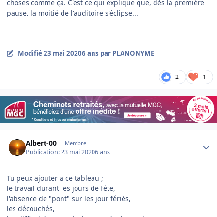
choses comme ça. C'est ce qui explique que, dès la première
pause, la moitié de l'auditoire s'éclipse...
Modifié
23 mai 2020
6 ans
par PLANONYME
2
1
Author stats
Albert-00
Membre
Publication:
23 mai 2020
6 ans
Tu peux ajouter a ce tableau ;
le travail durant les jours de fête,
l'absence de "pont" sur les jour fériés,
les découchés,