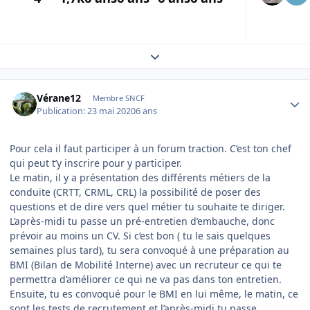
Expand topic overview
Author stats
Vérane12
Membre SNCF
Publication:
23 mai 2020
6 ans
Pour cela il faut participer à un forum traction. C’est ton chef
qui peut t’y inscrire pour y participer.
Le matin, il y a présentation des différents métiers de la
conduite (CRTT, CRML, CRL) la possibilité de poser des
questions et de dire vers quel métier tu souhaite te diriger.
L’après-midi tu passe un pré-entretien d’embauche, donc
prévoir au moins un CV. Si c’est bon ( tu le sais quelques
semaines plus tard), tu sera convoqué à une préparation au
BMI (Bilan de Mobilité Interne) avec un recruteur ce qui te
permettra d’améliorer ce qui ne va pas dans ton entretien.
Ensuite, tu es convoqué pour le BMI en lui même, le matin, ce
sont les tests de recrutement et l’après-midi tu passe