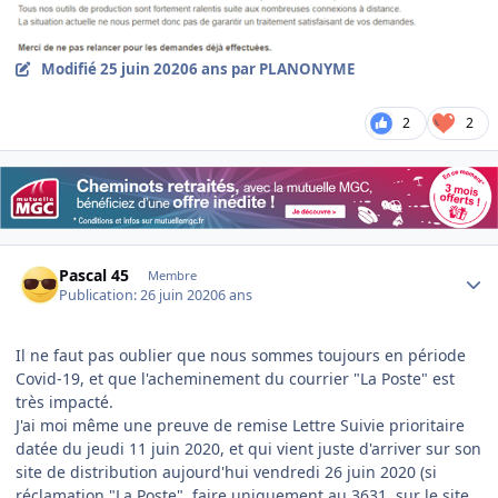
Modifié
25 juin 2020
6 ans
par PLANONYME
2
2
Author stats
Pascal 45
Membre
Publication:
26 juin 2020
6 ans
Il ne faut pas oublier que nous sommes toujours en période
Covid-19, et que l'acheminement du courrier "La Poste" est
très impacté.
J'ai moi même une preuve de remise Lettre Suivie prioritaire
datée du jeudi 11 juin 2020, et qui vient juste d'arriver sur son
site de distribution aujourd'hui vendredi 26 juin 2020 (si
réclamation "La Poste", faire uniquement au 3631, sur le site