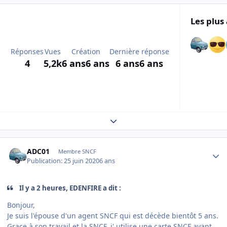
Les plus 
Réponses
Vues
Création
Dernière réponse
4
5,2k
6 ans
6 ans
6 ans
6 ans
Expand topic overview
Author stats
ADC01
Membre SNCF
Publication:
25 juin 2020
6 ans
Il y a 2 heures, EDENFIRE a dit :
Bonjour,
Je suis l'épouse d'un agent SNCF qui est décède bientôt 5 ans.
Grace à son travail et la SNCF, j' utilise une carte SNCF ayant