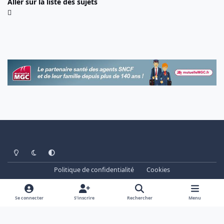
Aller sur la liste des sujets
Light Mode
Dark Mode
System Preference
Politique de confidentialité
Cookies
www.cheminots.net - Forum Libre depuis 2003
Powered by
Invision Community
Se connecter
S’inscrire
Rechercher
Menu