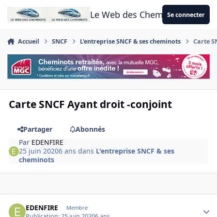
Aller au contenu
Le Web des Cheminots
Se connecter
Accueil
SNCF
L'entreprise SNCF & ses cheminots
Carte S
Carte SNCF Ayant droit -conjoint
Partager
Abonnés
Par
EDENFIRE
25 juin 2020
6 ans
dans
L'entreprise SNCF & ses
cheminots
Author stats
EDENFIRE
Membre
Publication:
25 juin 2020
6 ans