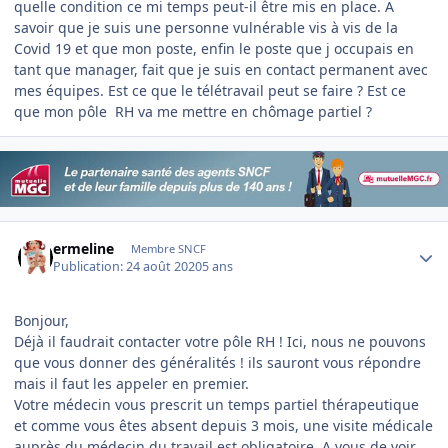
quelle condition ce mi temps peut-il être mis en place. A
savoir que je suis une personne vulnérable vis à vis de la
Covid 19 et que mon poste, enfin le poste que j occupais en
tant que manager, fait que je suis en contact permanent avec
mes équipes. Est ce que le télétravail peut se faire ? Est ce
que mon pôle RH va me mettre en chômage partiel ?
Author stats
ermeline
Membre SNCF
Publication:
24 août 2020
5 ans
Bonjour,
Déjà il faudrait contacter votre pôle RH ! Ici, nous ne pouvons
que vous donner des généralités ! ils sauront vous répondre
mais il faut les appeler en premier.
Votre médecin vous prescrit un temps partiel thérapeutique
et comme vous êtes absent depuis 3 mois, une visite médicale
auprès du médecin du travail est obligatoire. A vous de voir