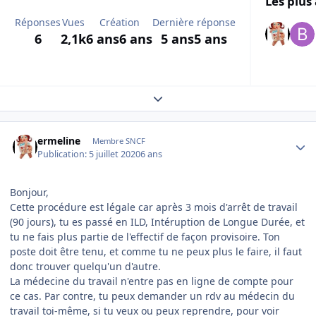
Les plus 
Réponses
Vues
Création
Dernière réponse
6
2,1k
6 ans
6 ans
5 ans
5 ans
Expand topic overview
Author stats
ermeline
Membre SNCF
Publication:
5 juillet 2020
6 ans
Bonjour,
Cette procédure est légale car après 3 mois d'arrêt de travail
(90 jours), tu es passé en ILD, Intéruption de Longue Durée, et
tu ne fais plus partie de l'effectif de façon provisoire. Ton
poste doit être tenu, et comme tu ne peux plus le faire, il faut
donc trouver quelqu'un d'autre.
La médecine du travail n'entre pas en ligne de compte pour
ce cas. Par contre, tu peux demander un rdv au médecin du
travail toi-même, si tu veux ou peux reprendre, pour voir