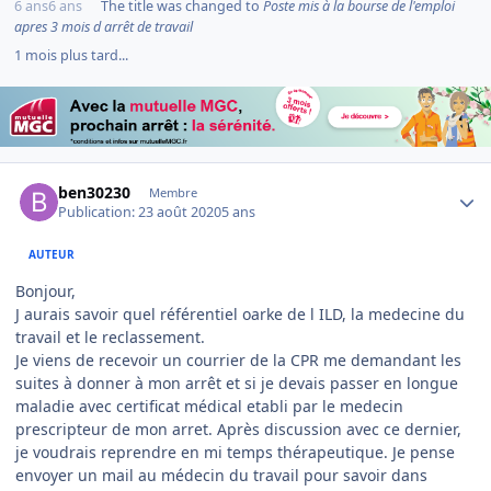
6 ans
6 ans
The title was changed to
Poste mis à la bourse de l'emploi
apres 3 mois d arrêt de travail
1 mois plus tard...
Author stats
ben30230
Membre
Publication:
23 août 2020
5 ans
AUTEUR
Bonjour,
J aurais savoir quel référentiel oarke de l ILD, la medecine du
travail et le reclassement.
Je viens de recevoir un courrier de la CPR me demandant les
suites à donner à mon arrêt et si je devais passer en longue
maladie avec certificat médical etabli par le medecin
prescripteur de mon arret. Après discussion avec ce dernier,
je voudrais reprendre en mi temps thérapeutique. Je pense
envoyer un mail au médecin du travail pour savoir dans