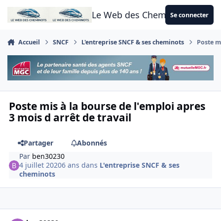
Aller au contenu
Le Web des Cheminots
Se connecter
Accueil
SNCF
L'entreprise SNCF & ses cheminots
Poste mi
Poste mis à la bourse de l'emploi apres
3 mois d arrêt de travail
Partager
Abonnés
Par
ben30230
4 juillet 2020
6 ans
dans
L'entreprise SNCF & ses
cheminots
Author stats