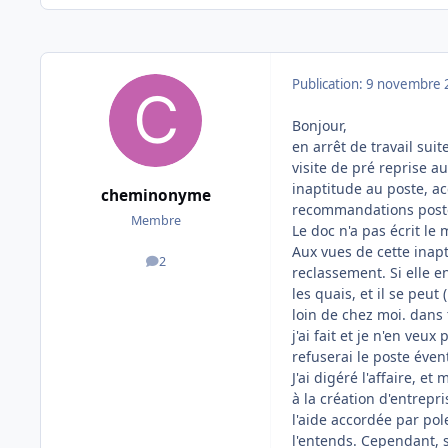
Publication:
9 novembre 
Bonjour,
en arrêt de travail sui
visite de pré reprise a
inaptitude au poste, a
cheminonyme
recommandations poste
Membre
Le doc n'a pas écrit le 
Aux vues de cette inapt
2
messages
reclassement. Si elle e
les quais, et il se peut
loin de chez moi. dans 
j'ai fait et je n'en veu
refuserai le poste éve
J'ai digéré l'affaire, e
à la création d'entrepr
l'aide accordée par pol
l'entends. Cependant, s