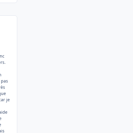
onc
rs.
n
t pas
rès
 que
car je
aide
e
e
ais