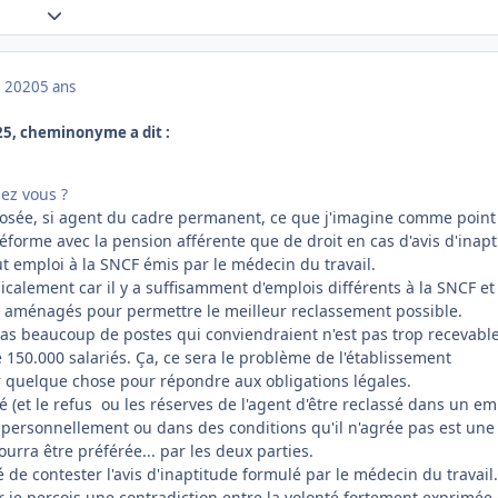
Expand topic overview
 2020
5 ans
25, cheminonyme a dit :
ez vous ?
exposée, si agent du cadre permanent, ce que j'imagine comme point
 réforme avec la pension afférente que de droit en cas d'avis d'inap
out emploi à la SNCF émis par le médecin du travail.
dicalement car il y a suffisamment d'emplois différents à la SNCF et 
e aménagés pour permettre le meilleur reclassement possible.
 pas beaucoup de postes qui conviendraient n'est pas trop recevabl
150.000 salariés. Ça, ce sera le problème de l'établissement
er quelque chose pour répondre aux obligations légales.
té (et le refus ou les réserves de l'agent d'être reclassé dans un em
s personnellement ou dans des conditions qu'il n'agrée pas est une
pourra être préférée... par les deux parties.
ité de contester l'avis d'inaptitude formulé par le médecin du travail. 
ar je perçois une contradiction entre la volonté fortement exprimée