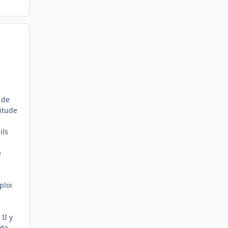
 de
titude
ils
e
ploi
II y
 de