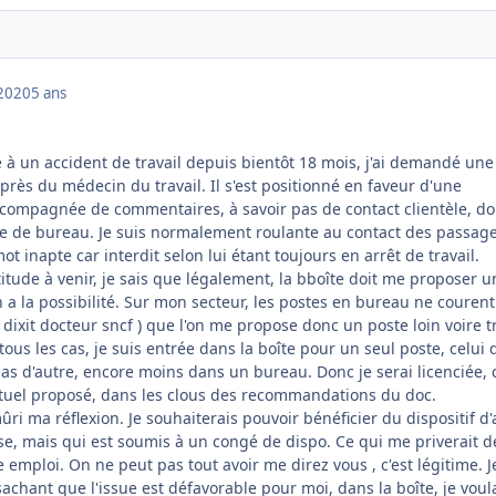
2020
5 ans
te à un accident de travail depuis bientôt 18 mois, j'ai demandé une
uprès du médecin du travail. Il s'est positionné en faveur d'une
ccompagnée de commentaires, à savoir pas de contact clientèle, d
 de bureau. Je suis normalement roulante au contact des passage
mot inapte car interdit selon lui étant toujours en arrêt de travail.
itude à venir, je sais que légalement, la bboîte doit me proposer u
n a la possibilité. Sur mon secteur, les postes en bureau ne couren
 ( dixit docteur sncf ) que l'on me propose donc un poste loin voire t
tous les cas, je suis entrée dans la boîte pour un seul poste, celui
x pas d'autre, encore moins dans un bureau. Donc je serai licenciée, 
ntuel proposé, dans les clous des recommandations du doc.
t mûri ma réflexion. Je souhaiterais pouvoir bénéficier du dispositif d'
ise, mais qui est soumis à un congé de dispo. Ce qui me priverait d
e emploi. On ne peut pas tout avoir me direz vous , c'est légitime. J
achant que l'issue est défavorable pour moi, dans la boîte, je voul