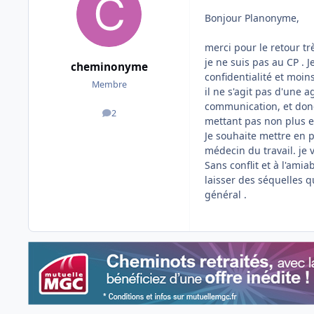
Bonjour Planonyme,
merci pour le retour trè
je ne suis pas au CP . 
cheminonyme
confidentialité et moin
Membre
il ne s'agit pas d'une 
communication, et donc 
2
messages
mettant pas non plus en
Je souhaite mettre en p
médecin du travail. je 
Sans conflit et à l'amia
laisser des séquelles 
général .