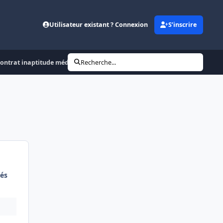
Utilisateur existant ? Connexion
S’inscrire
 contrat inaptitude médicale
Recherche...
és