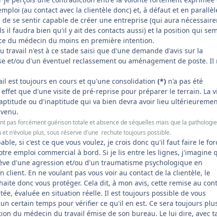
ploi (au contact avec la clientèle donc) et, à défaut et en parallèle
e de se sentir capable de créer une entreprise (qui aura nécessair
s il faudra bien qu'il y ait des contacts aussi) et la position qui se
ce du médecin du moins en première intention.
u travail n'est à ce stade saisi que d'une demande d'avis sur la
ise et/ou d'un éventuel reclassement ou aménagement de poste. Il 
vail est toujours en cours et qu'une consolidation
(*)
n'a pas été
n effet que d'une visite de pré-reprise pour préparer le terrain. La v
d'aptitude ou d'inaptitude qui va bien devra avoir lieu ultérieureme
 venu.
iant pas forcément guérison totale et absence de séquelles mais que la pathologie
 et n'évolue plus, sous réserve d'une rechute toujours possible.
ble, si c'est ce que vous voulez, je crois donc qu'il faut faire le fo
re emploi commercial à bord. Si je lis entre les lignes, j'imagine 
relève d'une agression et/ou d'un traumatisme psychologique en
 client. En ne voulant pas vous voir au contact de la clientèle, le
aite donc vous protéger. Cela dit, à mon avis, cette remise au con
tée, évaluée en situation réelle. Il est toujours possible de vous
 certain temps pour vérifier ce qu'il en est. Ce sera toujours plu
ion du médecin du travail émise de son bureau. Le lui dire, avec ta