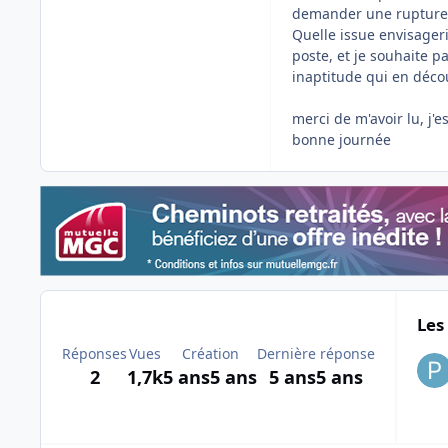
demander une rupture c
Quelle issue envisager
poste, et je souhaite p
inaptitude qui en déco
merci de m'avoir lu, j'
bonne journée
Les
Réponses
Vues
Création
Dernière réponse
2
1,7k
5 ans
5 ans
5 ans
5 ans