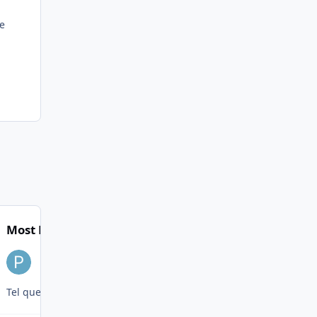
!
de
Most Popular Posts
Tel que l'affaire est exposée, si agent du cadre permanent, ce qu