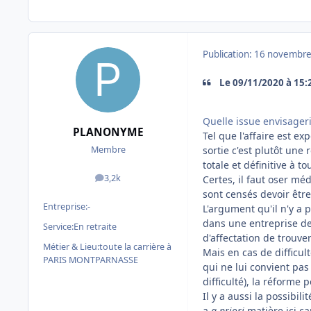
Publication:
16 novembre
Le 09/11/2020 à 15:
Quelle issue envisageri
PLANONYME
Tel que l'affaire est 
sortie c'est plutôt une
Membre
totale et définitive à t
3,2k
Certes, il faut oser mé
messages
sont censés devoir êtr
Entreprise:
-
L'argument qu'il n'y a
dans une entreprise de 
Service:
En retraite
d'affectation de trouv
Métier & Lieu:
toute la carrière à
Mais en cas de difficul
PARIS MONTPARNASSE
qui ne lui convient pa
difficulté), la réforme 
Il y a aussi la possibil
a
a priori
matière ici c