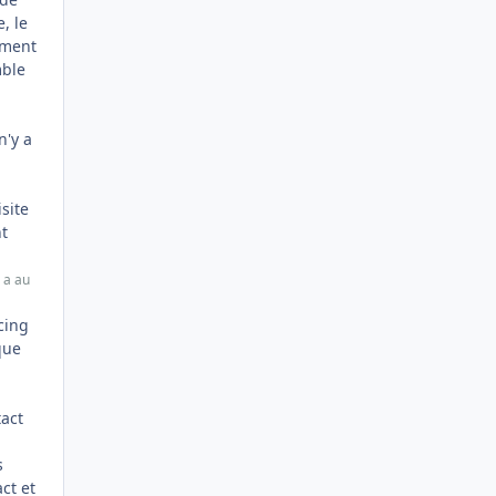
, le
ement
mble
n'y a
isite
nt
 a au
rcing
que
tact
s
ct et