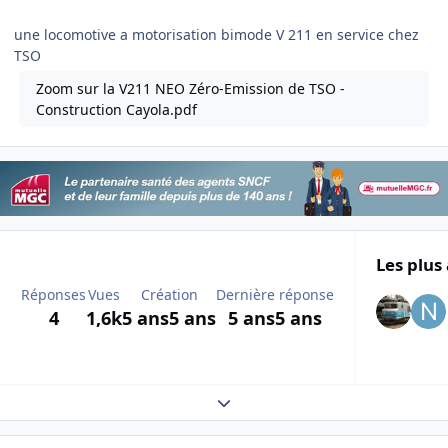
une locomotive a motorisation bimode V 211 en service chez
TSO
Zoom sur la V211 NEO Zéro-Emission de TSO -
Construction Cayola.pdf
Les plus 
Réponses
Vues
Création
Dernière réponse
4
1,6k
5 ans
5 ans
5 ans
5 ans
Expand topic overview