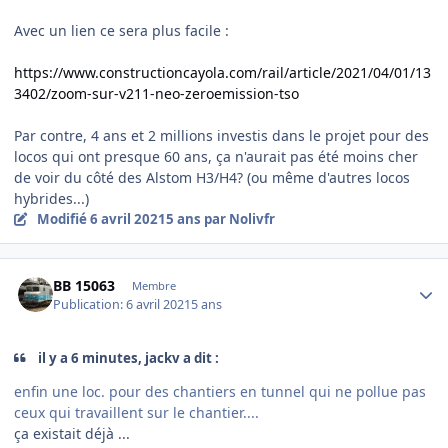
Avec un lien ce sera plus facile
:
https://www.constructioncayola.com/rail/article/2021/04/01/13
3402/zoom-sur-v211-neo-zeroemission-tso
Par contre, 4 ans et 2 millions investis dans le projet pour des
locos qui ont presque 60 ans, ça n'aurait pas été moins cher
de voir du côté des Alstom H3/H4? (ou même d'autres locos
hybrides...)
Modifié
6 avril 2021
5 ans
par Nolivfr
Author stats
BB 15063
Membre
Publication:
6 avril 2021
5 ans
il y a 6 minutes, jackv a dit :
enfin une loc. pour des chantiers en tunnel qui ne pollue pas
ceux qui travaillent sur le chantier....
ça existait déjà ...