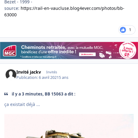
Bezet - 1999 -
source:
https://rail-en-vaucluse.blog4ever.com/photos/bb-
63000
1
Invité jackv
Invités
Publication:
6 avril 2021
5 ans
il y a 3 minutes, BB 15063 a dit :
ça existait déjà ...