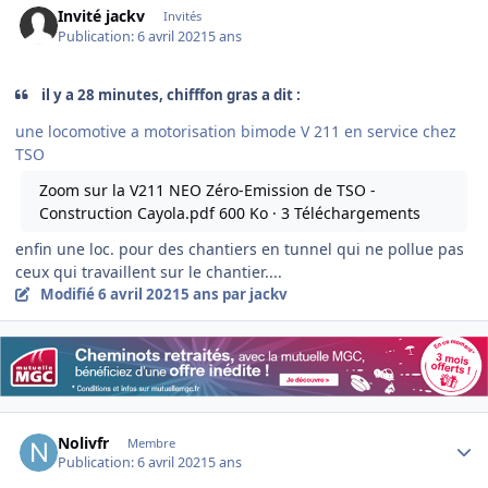
Invité jackv
Invités
Publication:
6 avril 2021
5 ans
il y a 28 minutes, chifffon gras a dit :
une locomotive a motorisation bimode V 211 en service chez
TSO
Zoom sur la V211 NEO Zéro-Emission de TSO -
Construction Cayola.pdf
600 Ko · 3 Téléchargements
enfin une loc. pour des chantiers en tunnel qui ne pollue pas
ceux qui travaillent sur le chantier....
Modifié
6 avril 2021
5 ans
par jackv
Author stats
Nolivfr
Membre
Publication:
6 avril 2021
5 ans