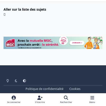
Aller sur la liste des sujets
Light Mode
Dark Mode
System Preference
Politique de confidentialité
Cookies
www.cheminots.net - Forum Libre depuis 2003
Powered by
Invision Community
Se connecter
S’inscrire
Rechercher
Menu