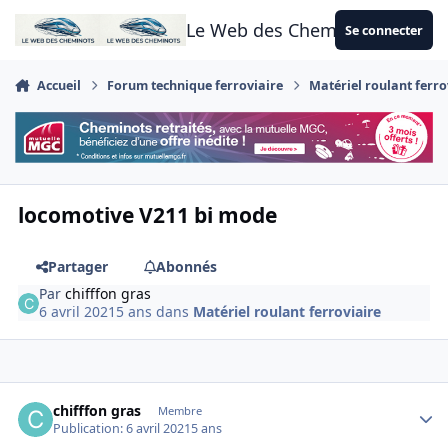
Aller au contenu
Le Web des Cheminots
Se connecter
Accueil
Forum technique ferroviaire
Matériel roulant ferro
locomotive V211 bi mode
Partager
Abonnés
Par
chifffon gras
6 avril 2021
5 ans
dans
Matériel roulant ferroviaire
Author stats
chifffon gras
Membre
Publication:
6 avril 2021
5 ans