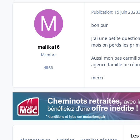
Publication:
15 juin 2023
bonjour
J"ai une petite questi
mois on perds les prime
malika16
Membre
Aussi mon pas carmillon 
agence famille ne répon
86
messages
merci
Les