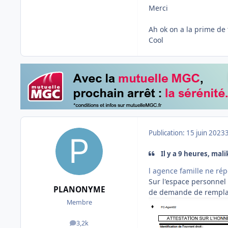
Merci
Ah ok on a la prime de t
Cool
Publication:
15 juin 2023
Il y a 9 heures, malik
l agence famille ne répo
Sur l'espace personnel
PLANONYME
de demande de remplac
Membre
3,2k
messages