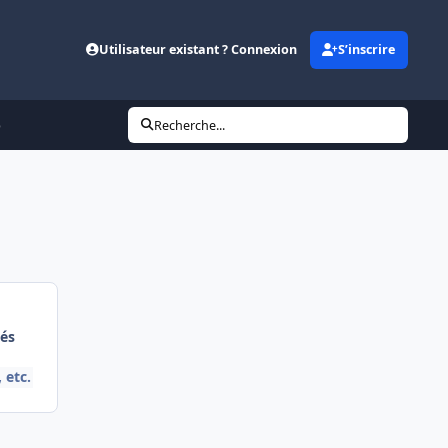
Utilisateur existant ? Connexion
S’inscrire
o
Recherche...
és
 etc.