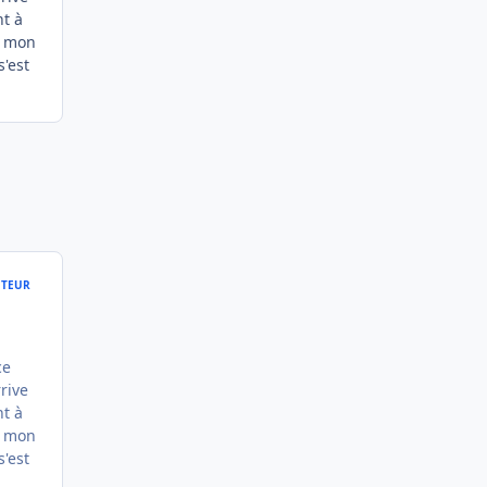
nt à
e, mon
s'est
TEUR
ce
rive
nt à
e, mon
s'est