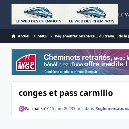
Aller au contenu
Le 
Accueil
SNCF
Règlementations SNCF... du travail, de la p
conges et pass carmillo
Par
malika16
15 juin 2023
3 ans
dans
Règlementations S