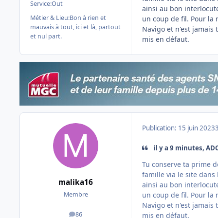
Service:
Out
ainsi au bon interlocut
Métier & Lieu:
Bon à rien et
un coup de fil. Pour la
mauvais à tout, ici et là, partout
Navigo et n'est jamais 
et nul part.
mis en défaut.
Publication:
15 juin 2023
il y a 9 minutes, ADC
Tu conserve ta prime de
famille via le site dan
malika16
ainsi au bon interlocut
un coup de fil. Pour la
Membre
Navigo et n'est jamais 
86
mis en défaut.
messages