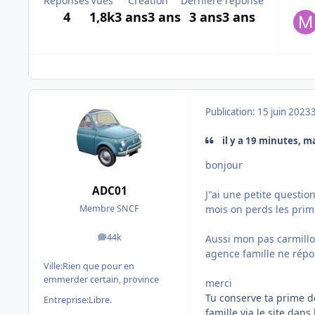
Réponses
Vues
Création
Dernière réponse
4
1,8k
3 ans
3 ans
3 ans
3 ans
Publication:
15 juin 2023
il y a 19 minutes, ma
bonjour
ADC01
J"ai une petite questi
mois on perds les prime
Membre SNCF
44k
Aussi mon pas carmillon 
messages
agence famille ne répon
Ville:
Rien que pour en
emmerder certain, province
merci
Tu conserve ta prime de
Entreprise:
Libre.
famille via le site dan