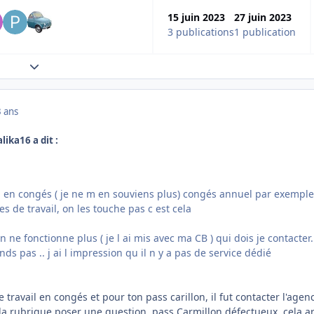
15 juin 2023
27 juin 2023
3 publications
1 publication
Expand topic overview
3 ans
lika16 a dit :
on en congés ( je ne m en souviens plus) congés annuel par exemple
s de travail, on les touche pas c est cela
ne fonctionne plus ( je l ai mis avec ma CB ) qui dois je contacter..
ds pas .. j ai l impression qu il n y a pas de service dédié
 travail en congés et pour ton pass carillon, il fut contacter l'agen
s la rubrique poser une question, pass Carmillon défectueux, cela ar