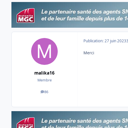
Publication:
27 juin 2023
Merci
malika16
Membre
86
messages