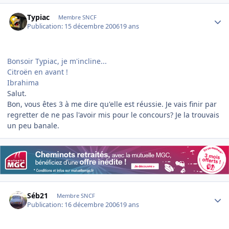
Author stats
Typiac
Membre SNCF
Publication:
15 décembre 2006
19 ans
Bonsoir Typiac, je m'incline...
Citroën en avant !
Ibrahima
Salut.
Bon, vous êtes 3 à me dire qu'elle est réussie. Je vais finir par
regretter de ne pas l'avoir mis pour le concours? Je la trouvais
un peu banale.
Author stats
Séb21
Membre SNCF
Publication:
16 décembre 2006
19 ans