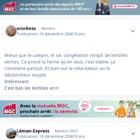
Author stats
ororboss
Membre
Publication:
16 décembre 2006
19 ans
Mieux que le calepin, le sac congélation rempli de lentilles
sèches. Ca prend la forme qu'on veut, c'est stable, ça
s'emmène partout. Et bien sur le retardateur ou le
déclencheur souple
Intéressant.
C'est bon les lentilles en+!
Author stats
Léman-Express
Membre SNCF
Publication:
16 décembre 2006
19 ans