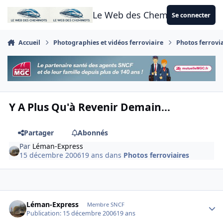
Aller au contenu
Le Web des Cheminots
Se connecter
Accueil
Photographies et vidéos ferroviaire
Photos ferrovi
Y A Plus Qu'à Revenir Demain...
Partager
Abonnés
Par
Léman-Express
15 décembre 2006
19 ans
dans
Photos ferroviaires
Author stats
Léman-Express
Membre SNCF
Publication:
15 décembre 2006
19 ans