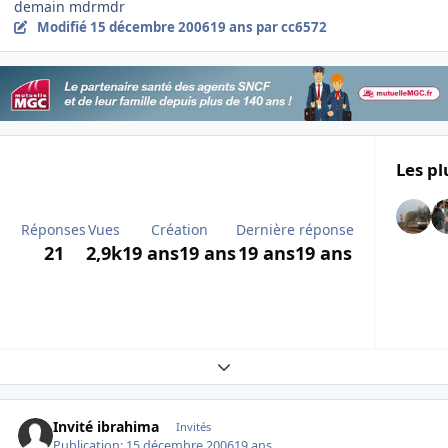
demain mdrmdr
Modifié
15 décembre 2006
19 ans
par cc6572
Les pl
Réponses
Vues
Création
Dernière réponse
21
2,9k
19 ans
19 ans
19 ans
19 ans
Expand topic overview
Invité ibrahima
Invités
Publication:
15 décembre 2006
19 ans