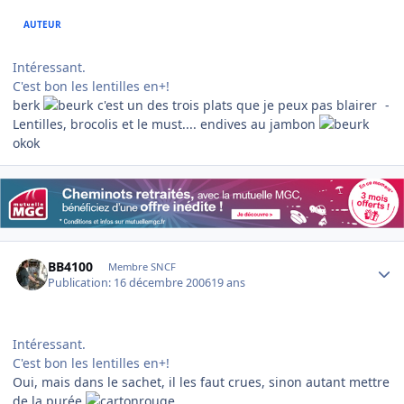
AUTEUR
Intéressant.
C'est bon les lentilles en+!
berk
c'est un des trois plats que je peux pas blairer
-
Lentilles, brocolis et le must.... endives au jambon
okok
Author stats
BB4100
Membre SNCF
Publication:
16 décembre 2006
19 ans
Intéressant.
C'est bon les lentilles en+!
Oui, mais dans le sachet, il les faut crues, sinon autant mettre
de la purée