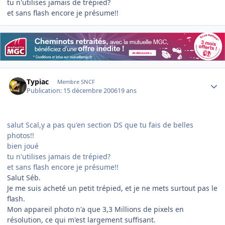
tu n'utilises jamais de trépied?
et sans flash encore je présume!!
Author stats
Typiac
Membre SNCF
Publication:
15 décembre 2006
19 ans
salut Scal,y a pas qu'en section DS que tu fais de belles
photos!!
bien joué
tu n'utilises jamais de trépied?
et sans flash encore je présume!!
Salut Séb.
Je me suis acheté un petit trépied, et je ne mets surtout pas le
flash.
Mon appareil photo n'a que 3,3 Millions de pixels en
résolution, ce qui m'est largement suffisant.