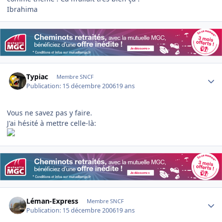
Ibrahima
Author stats
Typiac
Membre SNCF
Publication:
15 décembre 2006
19 ans
Vous ne savez pas y faire.
J'ai hésité à mettre celle-là:
Author stats
Léman-Express
Membre SNCF
Publication:
15 décembre 2006
19 ans