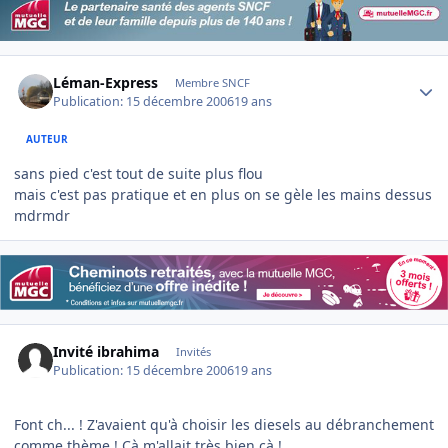
Author stats
Léman-Express
Membre SNCF
Publication:
15 décembre 2006
19 ans
AUTEUR
sans pied c'est tout de suite plus flou
mais c'est pas pratique et en plus on se gèle les mains dessus
mdrmdr
Invité ibrahima
Invités
Publication:
15 décembre 2006
19 ans
Font ch... ! Z'avaient qu'à choisir les diesels au débranchement
comme thème ! Cà m'allait très bien çà !