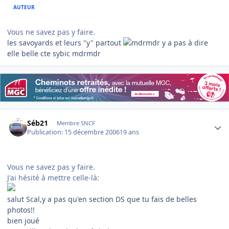
AUTEUR
Vous ne savez pas y faire.
les savoyards et leurs "y" partout
y a pas à dire
elle belle cte sybic mdrmdr
Author stats
Séb21
Membre SNCF
Publication:
15 décembre 2006
19 ans
Vous ne savez pas y faire.
J'ai hésité à mettre celle-là:
salut Scal,y a pas qu'en section DS que tu fais de belles
photos!!
bien joué