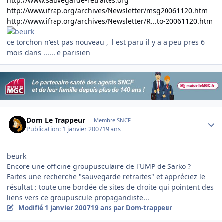
http://www.sauvegarde-retraites.org
http://www.ifrap.org/archives/Newsletter/msg20061120.htm
http://www.ifrap.org/archives/Newsletter/R...to-20061120.htm
ce torchon n'est pas nouveau , il est paru il y a a peu pres 6
mois dans ......le parisien
Author stats
Dom Le Trappeur
Membre SNCF
Publication:
1 janvier 2007
19 ans
beurk
Encore une officine groupusculaire de l'UMP de Sarko ?
Faites une recherche "sauvegarde retraites" et appréciez le
résultat : toute une bordée de sites de droite qui pointent des
liens vers ce groupuscule propagandiste...
Modifié
1 janvier 2007
19 ans
par Dom-trappeur