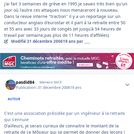
j'ai fait 3 semaines de grève en 1995 je savais très bien qu'un
jour où l'autre ces attaques nous menaceront à nouveau.
Dans la revue interne "traction" il y a un reportage sur un
conducteur anglais d'eurostar et il part à la retraite entre 50
et 55 ans avec 33 jours de congés (et jusqu'à 54 heures de
travail par semaine,pas plus de 11 heures d'affilées)
Modifié
31 décembre 2006
19 ans
par ____
Author stats
pasdid84
Membre SNCF
Publication:
31 décembre 2006
19 ans
AUTEUR
C'est une association présidée par un ingénieur à la retraite
qui s'ennuie
D'ailleurs, je serais curieux de connaitre le montant de la
retraite de ce Môsieur qui se permet de donner des leçons !