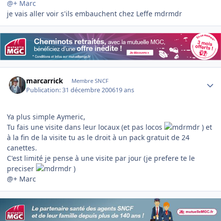
@+ Marc
je vais aller voir s'ils embauchent chez Leffe mdrmdr
Author stats
marcarrick
Membre SNCF
Publication:
31 décembre 2006
19 ans
Ya plus simple Aymeric,
Tu fais une visite dans leur locaux (et pas locos
) et
à la fin de la visite tu as le droit à un pack gratuit de 24
canettes.
C'est limité je pense à une visite par jour (je prefere te le
preciser
)
@+ Marc