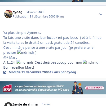
Author stats
aydeg
Membre SNCF
Publication:
31 décembre 2006
19 ans
Ya plus simple Aymeric,
Tu fais une visite dans leur locaux (et pas locos
) et à la fin de
la visite tu as le droit à un pack gratuit de 24 canettes.
C'est limité je pense à une visite par jour (je prefere te le
preciser
)
@+ Marc
Arf...24!
C'est déjà beaucoup pour moi
Bon reveillon Marc!
Modifié
31 décembre 2006
19 ans
par aydeg
Invité ibrahima
Invités