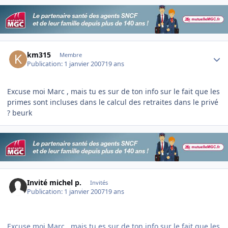
Author stats
km315
Membre
Publication:
1 janvier 2007
19 ans
Excuse moi Marc , mais tu es sur de ton info sur le fait que les
primes sont incluses dans le calcul des retraites dans le privé
? beurk
Invité michel p.
Invités
Publication:
1 janvier 2007
19 ans
Excuse moi Marc , mais tu es sur de ton info sur le fait que les