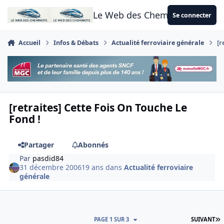
Aller au contenu
Le Web des Cheminots
Se connecter
Accueil
Infos & Débats
Actualité ferroviaire générale
[r
[retraites] Cette Fois On Touche Le
Fond !
Partager
Abonnés
Par
pasdid84
31 décembre 2006
19 ans
dans
Actualité ferroviaire
générale
D
PAGE 1 SUR 3
SUIVANT