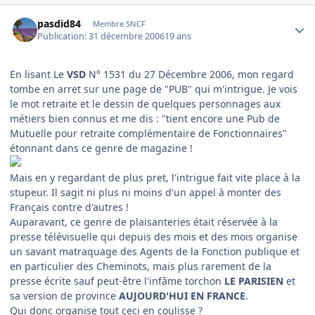
Author stats
pasdid84
Membre SNCF
Publication:
31 décembre 2006
19 ans
En lisant Le
VSD
N° 1531 du 27 Décembre 2006, mon regard
tombe en arret sur une page de "PUB" qui m'intrigue. Je vois
le mot retraite et le dessin de quelques personnages aux
métiers bien connus et me dis : "tient encore une Pub de
Mutuelle pour retraite complémentaire de Fonctionnaires"
étonnant dans ce genre de magazine !
Mais en y regardant de plus pret, l'intrigue fait vite place à la
stupeur. Il sagit ni plus ni moins d'un appel à monter des
Français contre d'autres !
Auparavant, ce genre de plaisanteries était réservée à la
presse télévisuelle qui depuis des mois et des mois organise
un savant matraquage des Agents de la Fonction publique et
en particulier des Cheminots, mais plus rarement de la
presse écrite sauf peut-être l'infâme torchon
LE PARISIEN
et
sa version de province
AUJOURD'HUI EN FRANCE
.
Qui donc organise tout ceci en coulisse ?