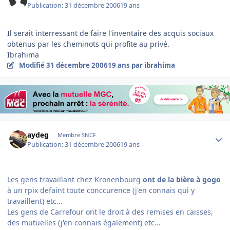
Publication:
31 décembre 2006
19 ans
Il serait interressant de faire l'inventaire des acquis sociaux
obtenus par les cheminots qui profite au privé.
Ibrahima
Modifié
31 décembre 2006
19 ans
par ibrahima
Author stats
aydeg
Membre SNCF
Publication:
31 décembre 2006
19 ans
Les gens travaillant chez Kronenbourg
ont de la bière à gogo
à un rpix defaint toute conccurence (j'en connais qui y
travaillent) etc...
Les gens de Carrefour ont le droit à des remises en caisses,
des mutuelles (j'en connais également) etc...