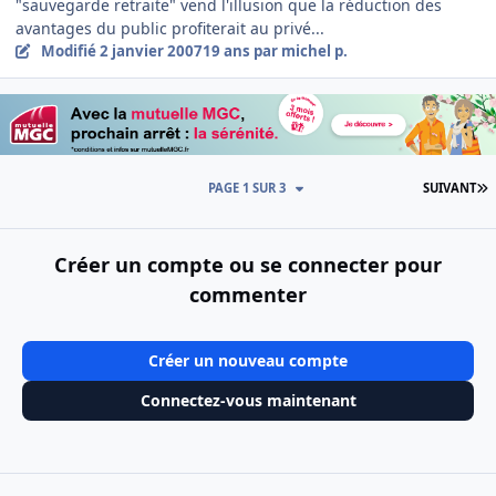
"sauvegarde retraite" vend l'illusion que la réduction des
avantages du public profiterait au privé...
Modifié
2 janvier 2007
19 ans
par michel p.
D
PAGE 1 SUR 3
SUIVANT
Créer un compte ou se connecter pour
commenter
Créer un nouveau compte
Connectez-vous maintenant