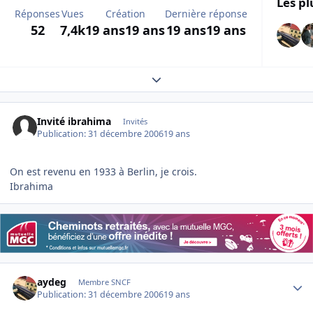
Les pl
Réponses
Vues
Création
Dernière réponse
52
7,4k
19 ans
19 ans
19 ans
19 ans
Expand topic overview
Invité ibrahima
Invités
Publication:
31 décembre 2006
19 ans
On est revenu en 1933 à Berlin, je crois.
Ibrahima
Author stats
aydeg
Membre SNCF
Publication:
31 décembre 2006
19 ans