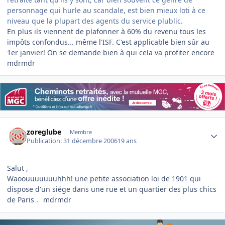
personnage qui hurle au scandale, est bien mieux loti à ce
niveau que la plupart des agents du service plublic.
En plus ils viennent de plafonner à 60% du revenu tous les
impôts confondus... même l'ISF. C'est applicable bien sûr au
1er janvier! On se demande bien à qui cela va profiter encore
mdrmdr
Author stats
zoreglube
Membre
Publication:
31 décembre 2006
19 ans
Salut ,
Waoouuuuuuuhhh! une petite association loi de 1901 qui
dispose d'un siége dans une rue et un quartier des plus chics
de Paris .
mdrmdr