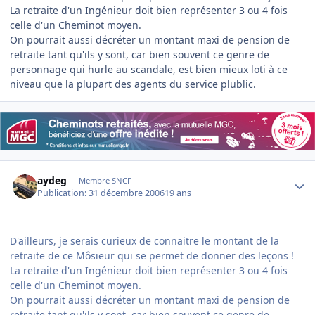
La retraite d'un Ingénieur doit bien représenter 3 ou 4 fois
celle d'un Cheminot moyen.
On pourrait aussi décréter un montant maxi de pension de
retraite tant qu'ils y sont, car bien souvent ce genre de
personnage qui hurle au scandale, est bien mieux loti à ce
niveau que la plupart des agents du service plublic.
Author stats
aydeg
Membre SNCF
Publication:
31 décembre 2006
19 ans
D'ailleurs, je serais curieux de connaitre le montant de la
retraite de ce Môsieur qui se permet de donner des leçons !
La retraite d'un Ingénieur doit bien représenter 3 ou 4 fois
celle d'un Cheminot moyen.
On pourrait aussi décréter un montant maxi de pension de
retraite tant qu'ils y sont, car bien souvent ce genre de