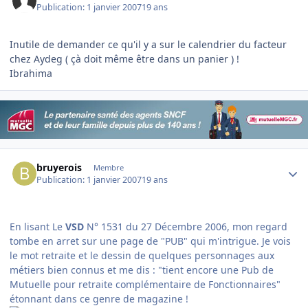
Publication:
1 janvier 2007
19 ans
Inutile de demander ce qu'il y a sur le calendrier du facteur
chez Aydeg ( çà doit même être dans un panier ) !
Ibrahima
Author stats
bruyerois
Membre
Publication:
1 janvier 2007
19 ans
En lisant Le
VSD
N° 1531 du 27 Décembre 2006, mon regard
tombe en arret sur une page de "PUB" qui m'intrigue. Je vois
le mot retraite et le dessin de quelques personnages aux
métiers bien connus et me dis : "tient encore une Pub de
Mutuelle pour retraite complémentaire de Fonctionnaires"
étonnant dans ce genre de magazine !