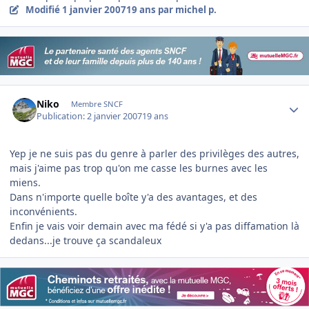
Modifié
1 janvier 2007
19 ans
par michel p.
Author stats
Niko
Membre SNCF
Publication:
2 janvier 2007
19 ans
Yep je ne suis pas du genre à parler des privilèges des autres,
mais j'aime pas trop qu'on me casse les burnes avec les
miens.
Dans n'importe quelle boîte y'a des avantages, et des
inconvénients.
Enfin je vais voir demain avec ma fédé si y'a pas diffamation là
dedans...je trouve ça scandaleux