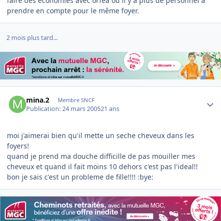
faire des économies avec orféa ou il y a plus de personnel à
prendre en compte pour le même foyer.
2 mois plus tard...
Author stats
mina.2
Membre SNCF
Publication:
24 mars 2005
21 ans
moi j'aimerai bien qu'il mette un seche cheveux dans les
foyers!
quand je prend ma douche difficille de pas mouiller mes
cheveux et quand il fait moins 10 dehors c'est pas l'ideal!!
bon je sais c'est un probleme de fille!!!! :bye: