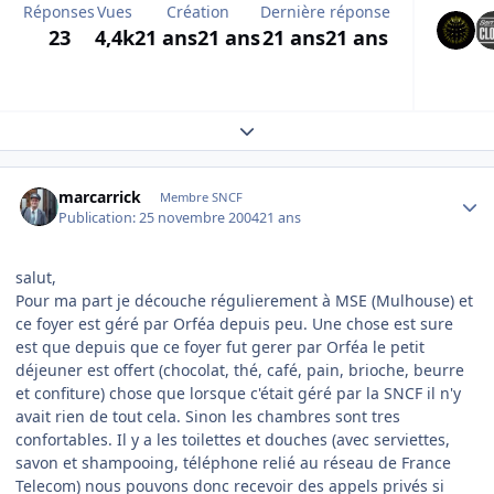
Réponses
Vues
Création
Dernière réponse
23
4,4k
21 ans
21 ans
21 ans
21 ans
Expand topic overview
Author stats
marcarrick
Membre SNCF
Publication:
25 novembre 2004
21 ans
salut,
Pour ma part je découche régulierement à MSE (Mulhouse) et
ce foyer est géré par Orféa depuis peu. Une chose est sure
est que depuis que ce foyer fut gerer par Orféa le petit
déjeuner est offert (chocolat, thé, café, pain, brioche, beurre
et confiture) chose que lorsque c'était géré par la SNCF il n'y
avait rien de tout cela. Sinon les chambres sont tres
confortables. Il y a les toilettes et douches (avec serviettes,
savon et shampooing, téléphone relié au réseau de France
Telecom) nous pouvons donc recevoir des appels privés si