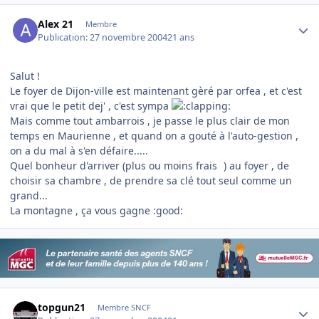
Author stats
Alex 21
Membre
Publication:
27 novembre 2004
21 ans
Salut !
Le foyer de Dijon-ville est maintenant gèré par orfea , et c'est
vrai que le petit dej' , c'est sympa
Mais comme tout ambarrois , je passe le plus clair de mon
temps en Maurienne , et quand on a gouté à l'auto-gestion ,
on a du mal à s'en défaire.....
Quel bonheur d'arriver (plus ou moins frais
) au foyer , de
choisir sa chambre , de prendre sa clé tout seul comme un
grand...
La montagne , ça vous gagne :good:
Author stats
topgun21
Membre SNCF