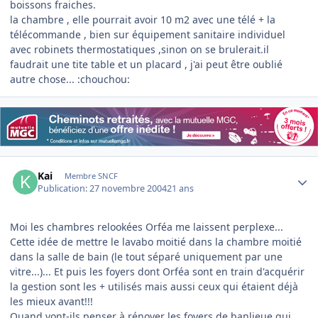
boissons fraiches.
la chambre , elle pourrait avoir 10 m2 avec une télé + la
télécommande , bien sur équipement sanitaire individuel
avec robinets thermostatiques ,sinon on se brulerait.il
faudrait une tite table et un placard , j'ai peut être oublié
autre chose... :chouchou:
Author stats
Kai
Membre SNCF
Publication:
27 novembre 2004
21 ans
Moi les chambres relookées Orféa me laissent perplexe...
Cette idée de mettre le lavabo moitié dans la chambre moitié
dans la salle de bain (le tout séparé uniquement par une
vitre...)... Et puis les foyers dont Orféa sont en train d'acquérir
la gestion sont les + utilisés mais aussi ceux qui étaient déjà
les mieux avant!!!
Quand vont-ils penser à rénover les foyers de banlieue qui