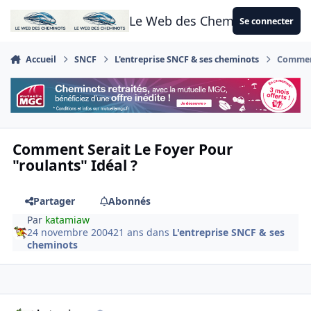
Aller au contenu
Le Web des Cheminots
Se connecter
Accueil
SNCF
L'entreprise SNCF & ses cheminots
Comment
Comment Serait Le Foyer Pour
"roulants" Idéal ?
Partager
Abonnés
Par
katamiaw
24 novembre 2004
21 ans
dans
L'entreprise SNCF & ses
cheminots
Author stats