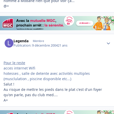
homme à Modane rien que pour voir ça...
@+
Author stats
Legenda
Membre
Publication:
9 décembre 2004
21 ans
Pour le reste
acces internet Wifi
hotesses , salle de detente avec activités multiples
(musclulation , piscine disponible etc...)
Salut !
Au risque de mettre les pieds dans le plat c'est d'un foyer
qu'on parle, pas du club med....
A+