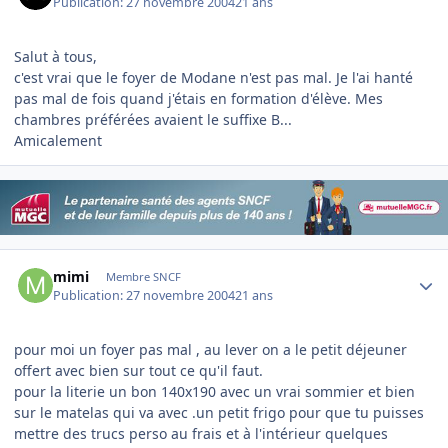
Publication:
27 novembre 2004
21 ans
Salut à tous,
c'est vrai que le foyer de Modane n'est pas mal. Je l'ai hanté
pas mal de fois quand j'étais en formation d'élève. Mes
chambres préférées avaient le suffixe B...
Amicalement
Author stats
mimi
Membre SNCF
Publication:
27 novembre 2004
21 ans
pour moi un foyer pas mal , au lever on a le petit déjeuner
offert avec bien sur tout ce qu'il faut.
pour la literie un bon 140x190 avec un vrai sommier et bien
sur le matelas qui va avec .un petit frigo pour que tu puisses
mettre des trucs perso au frais et à l'intérieur quelques