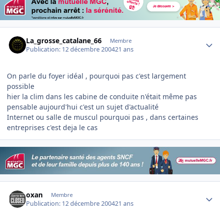
Author stats
La_grosse_catalane_66
Membre
Publication:
12 décembre 2004
21 ans
On parle du foyer idéal , pourquoi pas c'est largement
possible
hier la clim dans les cabine de conduite n'était même pas
pensable aujourd'hui c'est un sujet d'actualité
Internet ou salle de muscul pourquoi pas , dans certaines
entreprises c'est deja le cas
Author stats
oxan
Membre
Publication:
12 décembre 2004
21 ans