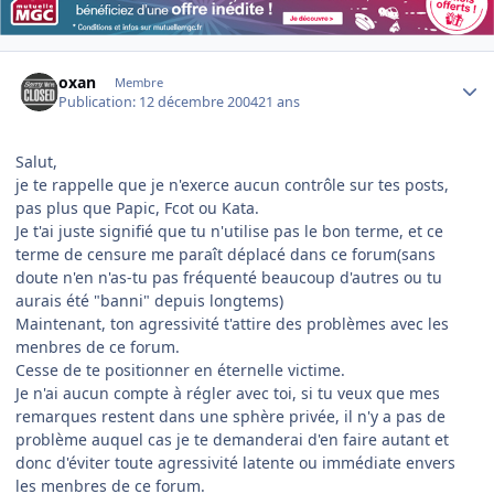
Author stats
oxan
Membre
Publication:
12 décembre 2004
21 ans
Salut,
je te rappelle que je n'exerce aucun contrôle sur tes posts,
pas plus que Papic, Fcot ou Kata.
Je t'ai juste signifié que tu n'utilise pas le bon terme, et ce
terme de censure me paraît déplacé dans ce forum(sans
doute n'en n'as-tu pas fréquenté beaucoup d'autres ou tu
aurais été "banni" depuis longtems)
Maintenant, ton agressivité t'attire des problèmes avec les
menbres de ce forum.
Cesse de te positionner en éternelle victime.
Je n'ai aucun compte à régler avec toi, si tu veux que mes
remarques restent dans une sphère privée, il n'y a pas de
problème auquel cas je te demanderai d'en faire autant et
donc d'éviter toute agressivité latente ou immédiate envers
les menbres de ce forum.