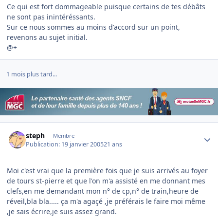
Ce qui est fort dommageable puisque certains de tes débâts
ne sont pas inintéréssants.
Sur ce nous sommes au moins d'accord sur un point,
revenons au sujet initial.
@+
1 mois plus tard...
Author stats
steph
Membre
Publication:
19 janvier 2005
21 ans
Moi c'est vrai que la première fois que je suis arrivés au foyer
de tours st-pierre et que l'on m'a assisté en me donnant mes
clefs,en me demandant mon n° de cp,n° de train,heure de
réveil,bla bla..... ça m'a agaçé ,je préférais le faire moi même
,je sais écrire,je suis assez grand.