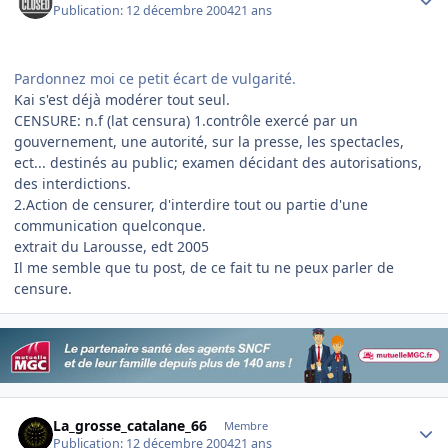
Publication:
12 décembre 2004
21 ans
Pardonnez moi ce petit écart de vulgarité.
Kai s'est déjà modérer tout seul.
CENSURE: n.f (lat censura) 1.contrôle exercé par un
gouvernement, une autorité, sur la presse, les spectacles,
ect... destinés au public; examen décidant des autorisations,
des interdictions.
2.Action de censurer, d'interdire tout ou partie d'une
communication quelconque.
extrait du Larousse, edt 2005
Il me semble que tu post, de ce fait tu ne peux parler de
censure.
Author stats
La_grosse_catalane_66
Membre
Publication:
12 décembre 2004
21 ans