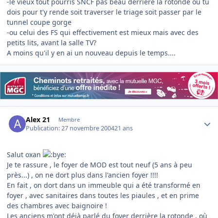
-le vieux tout pourris SNCF pas beau derrière la rotonde ou tu
dois pour t'y rende soit traverser le triage soit passer par le
tunnel coupe gorge
-ou celui des FS qui effectivement est mieux mais avec des
petits lits, avant la salle TV?
A moins qu'il y en ai un nouveau depuis le temps....
Author stats
Alex 21
Membre
Publication:
27 novembre 2004
21 ans
Salut oxan
Je te rassure , le foyer de MOD est tout neuf (5 ans à peu
près...) , on ne dort plus dans l'ancien foyer !!!!
En fait , on dort dans un immeuble qui a été transformé en
foyer , avec sanitaires dans toutes les piaules , et en prime
des chambres avec baignoire !
Les anciens m'ont déjà parlé du foyer derrière la rotonde , où