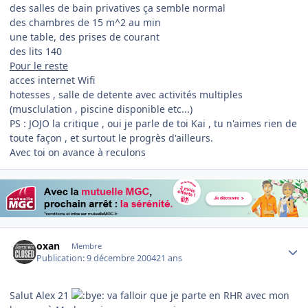
des salles de bain privatives ça semble normal
des chambres de 15 m^2 au min
une table, des prises de courant
des lits 140
Pour le reste
acces internet Wifi
hotesses , salle de detente avec activités multiples
(musclulation , piscine disponible etc...)
PS : JOJO la critique , oui je parle de toi Kai , tu n'aimes rien de
toute façon , et surtout le progrès d'ailleurs.
Avec toi on avance à reculons
Author stats
oxan
Membre
Publication:
9 décembre 2004
21 ans
Salut Alex 21
va falloir que je parte en RHR avec mon