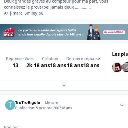
Deux grandes grèves au compteur pour ma part, vous
connaissez le proverbe: Jamais deux ..............
A+ j-marc :Smiley_58:
Les plu
Réponses
Vues
Création
Dernière réponse
13
2k
18 ans
18 ans
18 ans
18 ans
Expand topic overview
Author stats
TroTroRigolo
Membre
Publication:
5 octobre 2007
18 ans
Bonjour