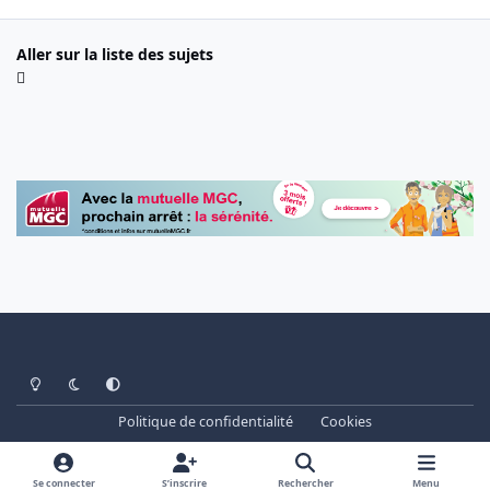
Aller sur la liste des sujets
Light Mode
Dark Mode
System Preference
Politique de confidentialité
Cookies
www.cheminots.net - Forum Libre depuis 2003
Powered by
Invision Community
Se connecter
S’inscrire
Rechercher
Menu