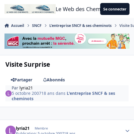
Aller au contenu
Le Web des Cheminots
Se connecter
Accueil
SNCF
L'entreprise SNCF & ses cheminots
Visite S
Visite Surprise
Partager
Abonnés
Par
lyria21
5 octobre 2007
18 ans
dans
L'entreprise SNCF & ses
cheminots
Author stats
lyria21
Membre
Publication:
5 octobre 2007
18 ans