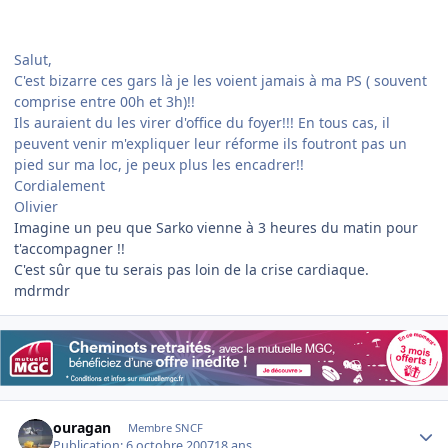
Salut,
C'est bizarre ces gars là je les voient jamais à ma PS ( souvent
comprise entre 00h et 3h)!!
Ils auraient du les virer d'office du foyer!!! En tous cas, il
peuvent venir m'expliquer leur réforme ils foutront pas un
pied sur ma loc, je peux plus les encadrer!!
Cordialement
Olivier
Imagine un peu que Sarko vienne à 3 heures du matin pour
t'accompagner !!
C'est sûr que tu serais pas loin de la crise cardiaque.
mdrmdr
Author stats
ouragan
Membre SNCF
Publication:
6 octobre 2007
18 ans