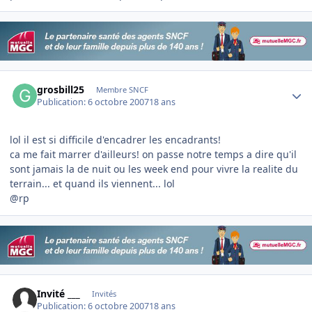
Author stats
grosbill25
Membre SNCF
Publication:
6 octobre 2007
18 ans
lol il est si difficile d'encadrer les encadrants!
ca me fait marrer d'ailleurs! on passe notre temps a dire qu'il
sont jamais la de nuit ou les week end pour vivre la realite du
terrain... et quand ils viennent... lol
@rp
Invité ___
Invités
Publication:
6 octobre 2007
18 ans