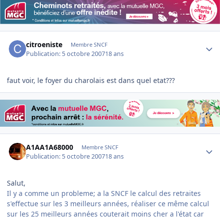
Author stats
citroeniste
Membre SNCF
Publication:
5 octobre 2007
18 ans
faut voir, le foyer du charolais est dans quel etat???
Author stats
A1AA1A68000
Membre SNCF
Publication:
5 octobre 2007
18 ans
Salut,
Il y a comme un probleme; a la SNCF le calcul des retraites
s'effectue sur les 3 meilleurs années, réaliser ce même calcul
sur les 25 meilleurs années couterait moins cher a l'état car