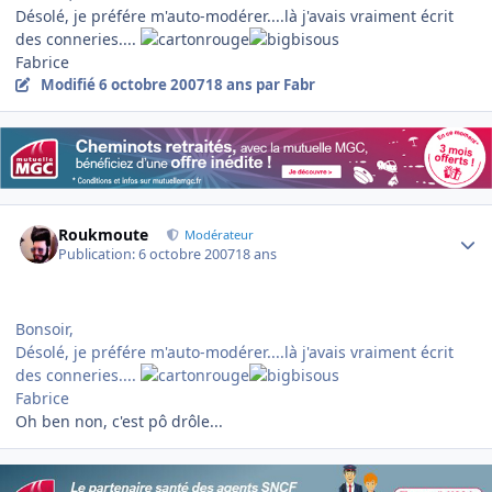
Désolé, je préfére m'auto-modérer....là j'avais vraiment écrit
des conneries....
Fabrice
Modifié
6 octobre 2007
18 ans
par Fabr
Author stats
Roukmoute
Modérateur
Publication:
6 octobre 2007
18 ans
Bonsoir,
Désolé, je préfére m'auto-modérer....là j'avais vraiment écrit
des conneries....
Fabrice
Oh ben non, c'est pô drôle...