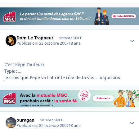
Author stats
Dom Le Trappeur
Membre SNCF
Publication:
23 octobre 2007
18 ans
C'est Pepe l'auteur?
Typiac...
je crois que Pepe va t'offrir le rôle de ta vie...
bigbisous
Author stats
ouragan
Membre SNCF
Publication:
25 octobre 2007
18 ans