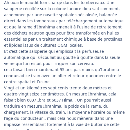
Ah ouai le maudit foin chargé dans les tombereaux. Une
saloperie récoltée sur la colonie lunaire dieu sait comment,
acheminée par une navette spatiale spécialisée, balancée
direct dans les tombereaux par téléchargement automatique
et que la rame d'Ibrahima amenait à l'usine de retraitement
des déchets neutroniques pour être transformée en huiles
essentielles par un traitement chimique à base de protéines
et lipides issus de cultures OGM locales.
Et c'est cette saloperie qui emplissait la perfuseuse
automatique qui s'écoulait au goutte à goutte dans la seule
veine qui lui restait pour irriguer son cerveau.
cela faisait bien maintenant 95 ans pas moins qu'Ibrahima
conduisait ce train avec un aller et retour quotidien entre le
centre spatial et l'usine.
Vingt et un kilomètres sept cents trente deux mètres et
quatre-vingt seize centimètres. En mesure Ibrahima, cela
faisait bien 6037 Ibra et 6037 Hima... On pourrait aussi
traduire en mesure Ibrahima, le poids de la rame, du
chargement, la vitesse du train, la moyenne horaire ou même
l'âge du conducteur... mais cela nous mènerai dans une
impasse ressemblant fortement à la voie de butoir de cette