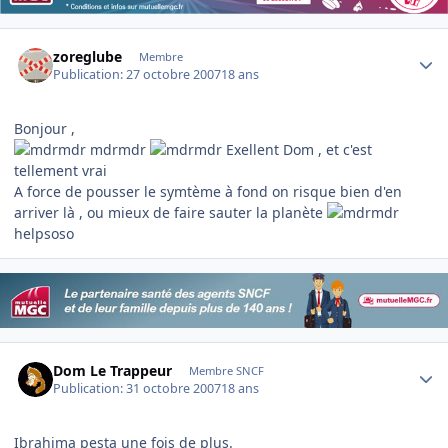
Author stats
zoreglube
Membre
Publication:
27 octobre 2007
18 ans
Bonjour ,
mdrmdr
Exellent Dom , et c'est
tellement vrai
A force de pousser le symtème à fond on risque bien d'en
arriver là , ou mieux de faire sauter la planète
helpsoso
Author stats
Dom Le Trappeur
Membre SNCF
Publication:
31 octobre 2007
18 ans
Ibrahima pesta une fois de plus.