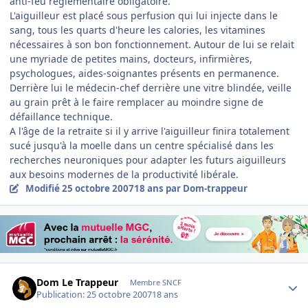
anti-feu réglementaire obligatoire.
L'aiguilleur est placé sous perfusion qui lui injecte dans le
sang, tous les quarts d'heure les calories, les vitamines
nécessaires à son bon fonctionnement. Autour de lui se relait
une myriade de petites mains, docteurs, infirmières,
psychologues, aides-soignantes présents en permanence.
Derrière lui le médecin-chef derrière une vitre blindée, veille
au grain prêt à le faire remplacer au moindre signe de
défaillance technique.
A l'âge de la retraite si il y arrive l'aiguilleur finira totalement
sucé jusqu'à la moelle dans un centre spécialisé dans les
recherches neuroniques pour adapter les futurs aiguilleurs
aux besoins modernes de la productivité libérale.
Modifié
25 octobre 2007
18 ans
par Dom-trappeur
Author stats
Dom Le Trappeur
Membre SNCF
Publication:
25 octobre 2007
18 ans