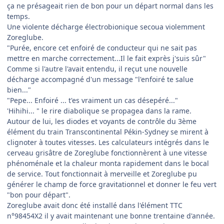
ça ne présageait rien de bon pour un départ normal dans les
temps.
Une violente décharge électrobionique secoua violemment
Zoreglube.
"Purée, encore cet enfoiré de conducteur qui ne sait pas
mettre en marche correctement...Il le fait exprès j'suis sûr"
Comme si l'autre l'avait entendu, il reçut une nouvelle
décharge accompagné d'un message "l'enfoiré te salue
bien..."
"Pepe... Enfoiré ... t'es vraiment un cas désepéré..."
'Hihihi... " le rire diabolique se propagea dans la rame.
Autour de lui, les diodes et voyants de contrôle du 3ème
élément du train Transcontinental Pékin-Sydney se mirent à
clignoter à toutes vitesses. Les calculateurs intégrés dans le
cerveau grisâtre de Zoreglube fonctionnèrent à une vitesse
phénoménale et la chaleur monta rapidement dans le bocal
de service. Tout fonctionnait à merveille et Zoreglube pu
générer le champ de force gravitationnel et donner le feu vert
"bon pour départ".
Zoreglube avait donc été installé dans l'élément TTC
n°98454X2 il y avait maintenant une bonne trentaine d'année.