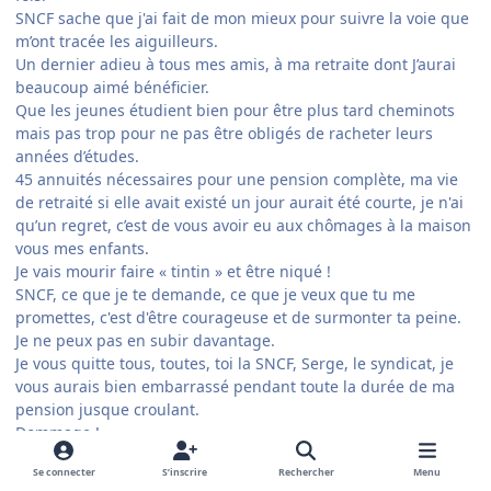
SNCF sache que j'ai fait de mon mieux pour suivre la voie que
m’ont tracée les aiguilleurs.
Un dernier adieu à tous mes amis, à ma retraite dont J’aurai
beaucoup aimé bénéficier.
Que les jeunes étudient bien pour être plus tard cheminots
mais pas trop pour ne pas être obligés de racheter leurs
années d’études.
45 annuités nécessaires pour une pension complète, ma vie
de retraité si elle avait existé un jour aurait été courte, je n'ai
qu’un regret, c’est de vous avoir eu aux chômages à la maison
vous mes enfants.
Je vais mourir faire « tintin » et être niqué !
SNCF, ce que je te demande, ce que je veux que tu me
promettes, c'est d'être courageuse et de surmonter ta peine.
Je ne peux pas en subir davantage.
Je vous quitte tous, toutes, toi la SNCF, Serge, le syndicat, je
vous aurais bien embarrassé pendant toute la durée de ma
pension jusque croulant.
Dommage !
Votre collègue conducteur qui vous aime"
Se connecter
S’inscrire
Rechercher
Menu
Guy San Moquait,