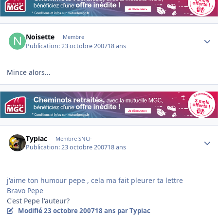
Author stats
Noisette
Membre
Publication:
23 octobre 2007
18 ans
Mince alors...
Author stats
Typiac
Membre SNCF
Publication:
23 octobre 2007
18 ans
j'aime ton humour pepe , cela ma fait pleurer ta lettre
Bravo Pepe
C'est Pepe l'auteur?
Modifié
23 octobre 2007
18 ans
par Typiac