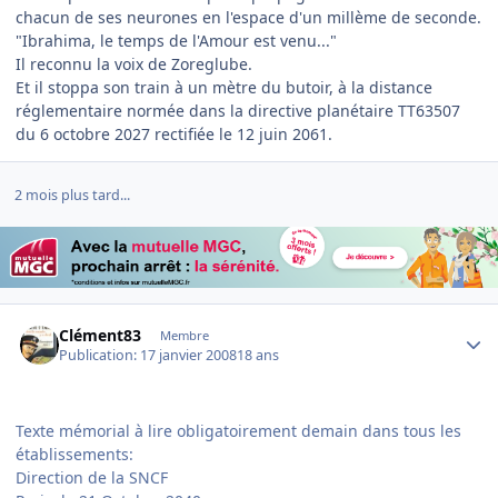
chacun de ses neurones en l'espace d'un millème de seconde.
"Ibrahima, le temps de l'Amour est venu..."
Il reconnu la voix de Zoreglube.
Et il stoppa son train à un mètre du butoir, à la distance
réglementaire normée dans la directive planétaire TT63507
du 6 octobre 2027 rectifiée le 12 juin 2061.
2 mois plus tard...
Author stats
Clément83
Membre
Publication:
17 janvier 2008
18 ans
Texte mémorial à lire obligatoirement demain dans tous les
établissements:
Direction de la SNCF