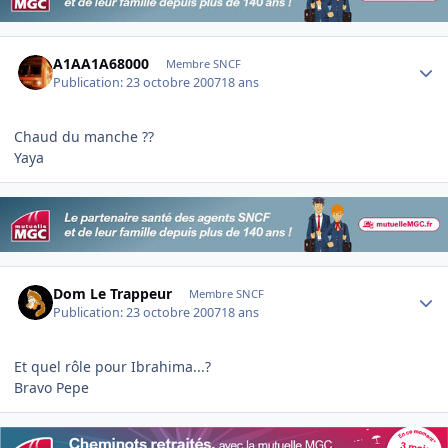
Author stats
A1AA1A68000
Membre SNCF
Publication:
23 octobre 2007
18 ans
Chaud du manche ??
Yaya
Author stats
Dom Le Trappeur
Membre SNCF
Publication:
23 octobre 2007
18 ans
Et quel rôle pour Ibrahima...?
Bravo Pepe