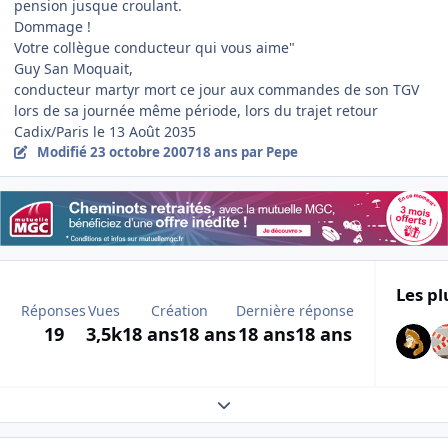
pension jusque croulant.
Dommage !
Votre collègue conducteur qui vous aime"
Guy San Moquait,
conducteur martyr mort ce jour aux commandes de son TGV
lors de sa journée même période, lors du trajet retour
Cadix/Paris le 13 Août 2035
Modifié
23 octobre 2007
18 ans
par Pepe
Les pl
Réponses
Vues
Création
Dernière réponse
19
3,5k
18 ans
18 ans
18 ans
18 ans
Expand topic overview
Author stats