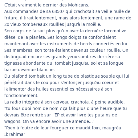
C'était vraiment le dernier des Mohicans.
Aux commandes de sa 63507 qui crachotait sa veille huile de
friture, il tirait lentement, mais alors lentement, une rame de
20 vieux tombereaux rouillés jusqu'à la moëlle.
Son corps ne faisait plus qu'un avec la dernière locomotive
diésel de la planète. Ses longs doigts se confondaient
maintenant avec les instruments de bords connectés en lui.
Ses membres, son torse étaient devenus couleur rouille. On
distinguait encore ses grands yeux sombres derrière sa
tignasse abondante qui tombait jusqu'au sol et sa longue
barbe devenue blanche.
Du plafond tombait un long tube de plastique souple qui lui
pénétrait dans le cou pour s'enfonçer jusqu'au coeur et
l'alimenter des huiles essentielles nécessaires à son
fonctionnement.
La radio intégrée à son cerveau crachota, à peine audible.
"tu fous quoi nom de nom ? ça fait plus d'une heure que tu
devrais être rentré sur l'EP et avoir livré tes putains de
wagons. On va encore avoir une amende..."
"Rien à foutre de leur fourguer ce maudit foin, maugréa
Ibrahima"