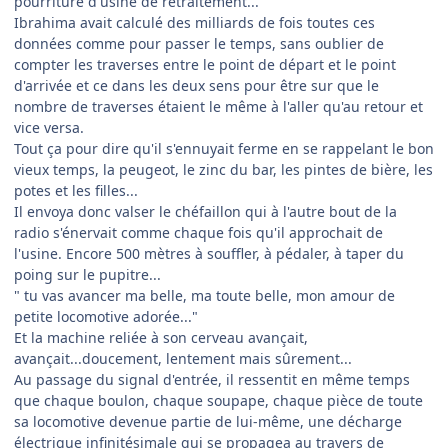
pourriture d'usine de retraitement...
Ibrahima avait calculé des milliards de fois toutes ces
données comme pour passer le temps, sans oublier de
compter les traverses entre le point de départ et le point
d'arrivée et ce dans les deux sens pour être sur que le
nombre de traverses étaient le même à l'aller qu'au retour et
vice versa.
Tout ça pour dire qu'il s'ennuyait ferme en se rappelant le bon
vieux temps, la peugeot, le zinc du bar, les pintes de bière, les
potes et les filles...
Il envoya donc valser le chéfaillon qui à l'autre bout de la
radio s'énervait comme chaque fois qu'il approchait de
l'usine. Encore 500 mètres à souffler, à pédaler, à taper du
poing sur le pupitre...
" tu vas avancer ma belle, ma toute belle, mon amour de
petite locomotive adorée..."
Et la machine reliée à son cerveau avançait,
avançait...doucement, lentement mais sûrement...
Au passage du signal d'entrée, il ressentit en même temps
que chaque boulon, chaque soupape, chaque pièce de toute
sa locomotive devenue partie de lui-même, une décharge
électrique infinitésimale qui se propagea au travers de