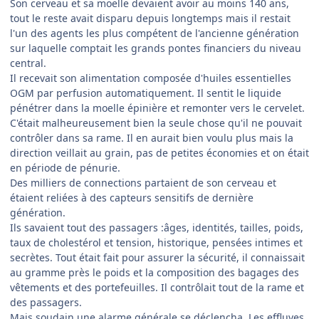
Son cerveau et sa moelle devaient avoir au moins 140 ans,
tout le reste avait disparu depuis longtemps mais il restait
l'un des agents les plus compétent de l'ancienne génération
sur laquelle comptait les grands pontes financiers du niveau
central.
Il recevait son alimentation composée d'huiles essentielles
OGM par perfusion automatiquement. Il sentit le liquide
pénétrer dans la moelle épinière et remonter vers le cervelet.
C'était malheureusement bien la seule chose qu'il ne pouvait
contrôler dans sa rame. Il en aurait bien voulu plus mais la
direction veillait au grain, pas de petites économies et on était
en période de pénurie.
Des milliers de connections partaient de son cerveau et
étaient reliées à des capteurs sensitifs de dernière
génération.
Ils savaient tout des passagers :âges, identités, tailles, poids,
taux de cholestérol et tension, historique, pensées intimes et
secrètes. Tout était fait pour assurer la sécurité, il connaissait
au gramme près le poids et la composition des bagages des
vêtements et des portefeuilles. Il contrôlait tout de la rame et
des passagers.
Mais soudain une alarme générale se déclencha. Les effluves