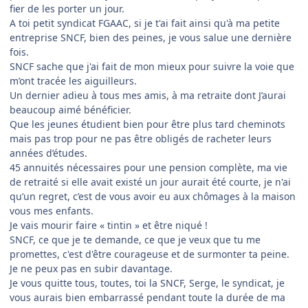
fier de les porter un jour.
A toi petit syndicat FGAAC, si je t'ai fait ainsi qu'à ma petite
entreprise SNCF, bien des peines, je vous salue une dernière
fois.
SNCF sache que j'ai fait de mon mieux pour suivre la voie que
m’ont tracée les aiguilleurs.
Un dernier adieu à tous mes amis, à ma retraite dont J’aurai
beaucoup aimé bénéficier.
Que les jeunes étudient bien pour être plus tard cheminots
mais pas trop pour ne pas être obligés de racheter leurs
années d’études.
45 annuités nécessaires pour une pension complète, ma vie
de retraité si elle avait existé un jour aurait été courte, je n'ai
qu’un regret, c’est de vous avoir eu aux chômages à la maison
vous mes enfants.
Je vais mourir faire « tintin » et être niqué !
SNCF, ce que je te demande, ce que je veux que tu me
promettes, c'est d'être courageuse et de surmonter ta peine.
Je ne peux pas en subir davantage.
Je vous quitte tous, toutes, toi la SNCF, Serge, le syndicat, je
vous aurais bien embarrassé pendant toute la durée de ma