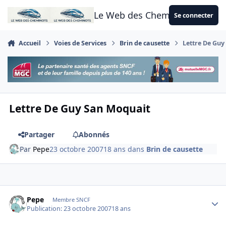
Aller au contenu
Le Web des Cheminots
Se connecter
Accueil
Voies de Services
Brin de causette
Lettre De Gu
Lettre De Guy San Moquait
Partager
Abonnés
Par
Pepe
23 octobre 2007
18 ans
dans
Brin de causette
Author stats
Pepe
Membre SNCF
Publication:
23 octobre 2007
18 ans