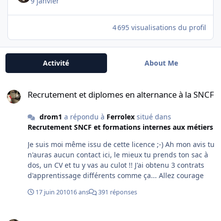
9 janvier
4 695 visualisations du profil
Activité
About Me
Recrutement et diplomes en alternance à la SNCF
Recrutement et diplomes en alternance à la SNCF
drom1
a répondu à
Ferrolex
situé dans
Recrutement SNCF et formations internes aux métiers
Je suis moi même issu de cette licence ;-) Ah mon avis tu
n'auras aucun contact ici, le mieux tu prends ton sac à
dos, un CV et tu y vas au culot !! J'ai obtenu 3 contrats
d'apprentissage différents comme ça... Allez courage
17 juin 2010
16 ans
391 réponses
quel salaire pour contrat pro bac+6?