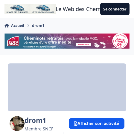
Aller au contenu
Le Web des Cheminots
Se connecter
Accueil
drom1
drom1
Afficher son activité
Membre SNCF