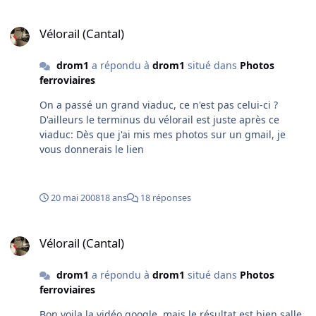
touchés si j'ai bien suivi et de la caténaire:
Vélorail (Cantal)
Vélorail (Cantal)
drom1
a répondu à
drom1
situé dans
Photos
ferroviaires
On a passé un grand viaduc, ce n'est pas celui-ci ?
D'ailleurs le terminus du vélorail est juste après ce
viaduc: Dès que j'ai mis mes photos sur un gmail, je
vous donnerais le lien
20 mai 2008
18 ans
18 réponses
Vélorail (Cantal)
Vélorail (Cantal)
drom1
a répondu à
drom1
situé dans
Photos
ferroviaires
Bon voila la vidéo google, mais le résultat est bien salle