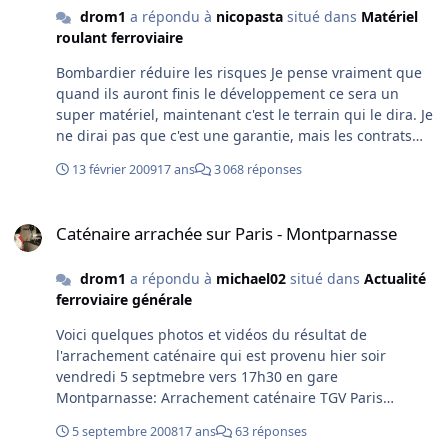
drom1
a répondu à
nicopasta
situé dans
Matériel
futuristes... L'adresse servant à me renvoyer le fichier
roulant ferroviaire
est la suivante: www.XXX@XX.com questionnaire_vide.xls
Bombardier réduire les risques Je pense vraiment que
quand ils auront finis le développement ce sera un
super matériel, maintenant c'est le terrain qui le dira. Je
ne dirai pas que c'est une garantie, mais les contrats
sont bien ficelés pour qu'il vide leur porte monaie si il y
13 février 2009
17 ans
3 068 réponses
a des demandes de secours...ce qui arrivera ça c'est sur.
Dans le manuel de conduite, le secours est prévu, c'est
Caténaire arrachée sur Paris - Montparnasse
que certaines personnes doivent quand même pas y
Caténaire arrachée sur Paris - Montparnasse
croire au Zéro défauts...
drom1
a répondu à
michael02
situé dans
Actualité
ferroviaire générale
Voici quelques photos et vidéos du résultat de
l'arrachement caténaire qui est provenu hier soir
vendredi 5 septmebre vers 17h30 en gare
Montparnasse: Arrachement caténaire TGV Paris
Montparnasseenvoyé par traintrain Quelques photos de
5 septembre 2008
17 ans
63 réponses
plus pour mieux voir les pantographes des deux TGV