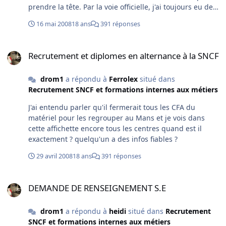
prendre la tête. Par la voie officielle, j'ai toujours eu des
réponses négatives, par la voie officieuse j'y vais
16 mai 2008
18 ans
391 réponses
directement, ça a toujours marché des la première
fois... C'est pour ça qu'aujourd'hui j'en suis à mon 5ème
Recrutement et diplomes en alternance à la SNCF
contrats d'apprentissage. Contact moi par MP, j'ai le
Recrutement et diplomes en alternance à la SNCF
numéro de la responsable alternance de Paris Rive
Gauche.
drom1
a répondu à
Ferrolex
situé dans
Recrutement SNCF et formations internes aux métiers
J'ai entendu parler qu'il fermerait tous les CFA du
matériel pour les regrouper au Mans et je vois dans
cette affichette encore tous les centres quand est il
exactement ? quelqu'un a des infos fiables ?
29 avril 2008
18 ans
391 réponses
DEMANDE DE RENSEIGNEMENT S.E
DEMANDE DE RENSEIGNEMENT S.E
drom1
a répondu à
heidi
situé dans
Recrutement
SNCF et formations internes aux métiers