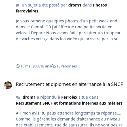
un sujet a été posté par
drom1
dans
Photos
ferroviaires
Je vous ramène quelques photos d'un petit week-end
dans le Cantal. Où j'ai éffectué une petite sortie en
vélorail Départ: Nous avons failli percutter un troupeau
de vaches voir ça dans lea vidéo qui arrivera par la suite
quand elle sera transférée sur google vidéo. Donc
descente de trois Km d'environs 30 minutes sans
respecter les stops, les arrêts devant les troupeaux de
vaches, à lala les jeunes !! Puis une fois que tous les
16 mai 2008
18 ans
18 réponses
vélorails sont arrivés départ dans l'autre sens pour une
montée un peu plus longue 1h30 en y allant
Recrutement et diplomes en alternance à la SNCF
tranquillement. Mais ce fût un moment très agréable à
Recrutement et diplomes en alternance à la SNCF
faire en famille. PS: IL vaut mieux être quatre car ça
patine en montée... Pour faire contre poid sur les roues
drom1
a répondu à
Ferrolex
situé dans
arrières. Et mettre quelques petits obstacles sur la voie
Recrutement SNCF et formations internes aux métiers
pour les suivants.
AH mon avis, tu peux attendre longtemps ta réponse....
Comme ils gèrent les demande d'alternance au niveau
des établissements, rue de saussurre, ils ne vont pas se