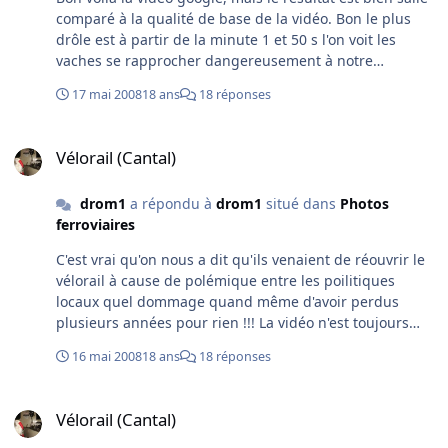
comparé à la qualité de base de la vidéo. Bon le plus
drôle est à partir de la minute 1 et 50 s l'on voit les
vaches se rapprocher dangereusement à notre
passage....
17 mai 2008
18 ans
18 réponses
Vélorail (Cantal)
Vélorail (Cantal)
drom1
a répondu à
drom1
situé dans
Photos
ferroviaires
C'est vrai qu'on nous a dit qu'ils venaient de réouvrir le
vélorail à cause de polémique entre les poilitiques
locaux quel dommage quand même d'avoir perdus
plusieurs années pour rien !!! La vidéo n'est toujours
pas validée mais vous aurez le droit demain à 6 minutes
16 mai 2008
18 ans
18 réponses
de descente enflammée...
Vélorail (Cantal)
Vélorail (Cantal)