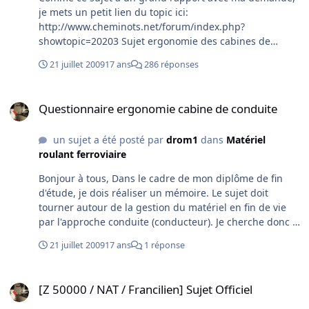
je mets un petit lien du topic ici:
http://www.cheminots.net/forum/index.php?
showtopic=20203 Sujet ergonomie des cabines de
conduite
21 juillet 2009
17 ans
286 réponses
Questionnaire ergonomie cabine de conduite
Questionnaire ergonomie cabine de conduite
un sujet a été posté par
drom1
dans
Matériel
roulant ferroviaire
Bonjour à tous, Dans le cadre de mon diplôme de fin
d'étude, je dois réaliser un mémoire. Le sujet doit
tourner autour de la gestion du matériel en fin de vie
par l'approche conduite (conducteur). Je cherche donc à
étudier les matériels existants plutôt IdF. J'ai réalisé un
21 juillet 2009
17 ans
1 réponse
petit ou gros..questionnaire en pièce jointe sur
l'ergonomie des cabines de conduite. Je remercie
[Z 50000 / NAT / Francilien] Sujet Officiel
d'avance à ceux qui me répondront. C'est 10 minutes à
[Z 50000 / NAT / Francilien] Sujet Officiel
me consacrer, mais c'est peut être des heures de pur
bonheur quand vous serez aux commandes des cabines