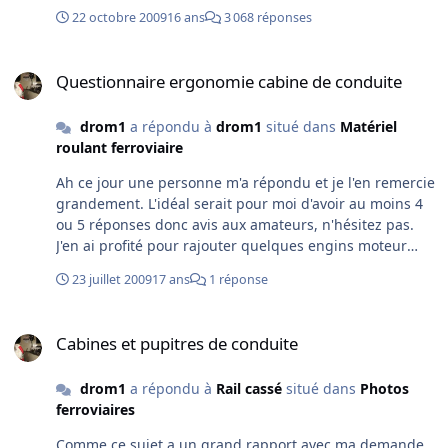
badge spécifique à la NAT (même format que la pass
22 octobre 2009
16 ans
3 068 réponses
Carmillion). Mais il y a aussi la possibilité d'ouvrir la NAT
intérieure et extérieure par clé Deny IdF.
Questionnaire ergonomie cabine de conduite
Questionnaire ergonomie cabine de conduite
drom1
a répondu à
drom1
situé dans
Matériel
roulant ferroviaire
Ah ce jour une personne m'a répondu et je l'en remercie
grandement. L'idéal serait pour moi d'avoir au moins 4
ou 5 réponses donc avis aux amateurs, n'hésitez pas.
J'en ai profité pour rajouter quelques engins moteur
dans le questionnaire ci-joint. Merci et bon week-end à
23 juillet 2009
17 ans
1 réponse
tous. questionnaire_vide.xls
Cabines et pupitres de conduite
Cabines et pupitres de conduite
drom1
a répondu à
Rail cassé
situé dans
Photos
ferroviaires
Comme ce sujet a un grand rapport avec ma demande,