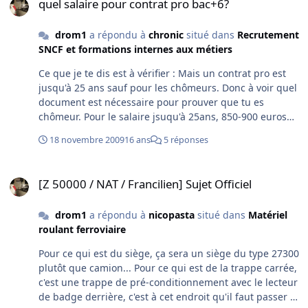
quel salaire pour contrat pro bac+6?
drom1
a répondu à
chronic
situé dans
Recrutement
SNCF et formations internes aux métiers
Ce que je te dis est à vérifier : Mais un contrat pro est
jusqu'à 25 ans sauf pour les chômeurs. Donc à voir quel
document est nécessaire pour prouver que tu es
chômeur. Pour le salaire jsuqu'à 25ans, 850-900 euros
net après c'est le même pourcentage que dit la loil,
18 novembre 2009
16 ans
5 réponses
mais plus basé sur le smic mais sur le poste visé ou
quelque chose comme ça. Bonne chance
[Z 50000 / NAT / Francilien] Sujet Officiel
[Z 50000 / NAT / Francilien] Sujet Officiel
drom1
a répondu à
nicopasta
situé dans
Matériel
roulant ferroviaire
Pour ce qui est du siège, ça sera un siège du type 27300
plutôt que camion... Pour ce qui est de la trappe carrée,
c'est une trappe de pré-conditionnement avec le lecteur
de badge derrière, c'est à cet endroit qu'il faut passer le