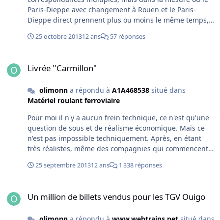
Paris-Dieppe avec changement à Rouen et le Paris-
Dieppe direct prennent plus ou moins le même temps,
c'est pas une si grosse perte, non? Après, ya ptet une
25 octobre 2013
12 ans
57 réponses
question de matériel roulant et donc de confort.
Livrée ''Carmillon"
Livrée ''Carmillon"
olimonn
a répondu à
A1A468538
situé dans
Matériel roulant ferroviaire
Pour moi il n'y a aucun frein technique, ce n'est qu'une
question de sous et de réalisme économique. Mais ce
n'est pas impossible techniquement. Après, en étant
très réalistes, même des compagnies qui commencent à
avoir une bonne uniformité du matériel comme les CFF,
25 septembre 2013
12 ans
1 338 réponses
n'ont toujours pas 100% de livrée blanche-noire-rouge
alors que celle ci est appliquée avec constance depuis
Un million de billets vendus pour les TGV Ouigo
près de 16 ans. Typiquement, les voitures de renfort, les
Un million de billets vendus pour les TGV Ouigo
trains de rechange et les vieilles lignes régionales ont
encore de vieilles livrées.
olimonn
a répondu à
www.webtrains.net
situé dans