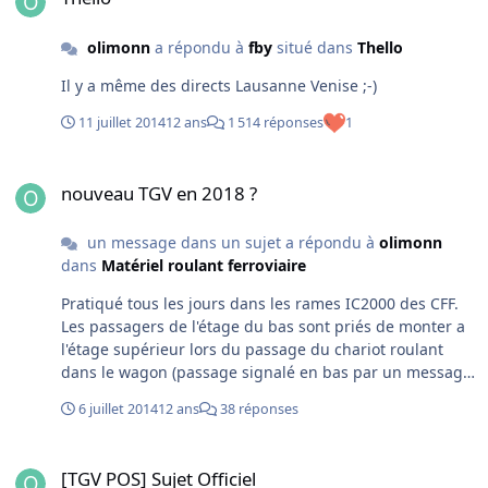
olimonn
a répondu à
fby
situé dans
Thello
Il y a même des directs Lausanne Venise ;-)
11 juillet 2014
12 ans
1 514 réponses
1
nouveau TGV en 2018 ?
nouveau TGV en 2018 ?
un message dans un sujet a répondu à
olimonn
dans
Matériel roulant ferroviaire
Pratiqué tous les jours dans les rames IC2000 des CFF.
Les passagers de l'étage du bas sont priés de monter a
l'étage supérieur lors du passage du chariot roulant
dans le wagon (passage signalé en bas par un message
enregistré) pour aller acheter leur café, sandwich ou
6 juillet 2014
12 ans
38 réponses
minérale. Par contre ca ne se substitue pas à une vraie
voiture restaurant dans la rame.
[TGV POS] Sujet Officiel
[TGV POS] Sujet Officiel