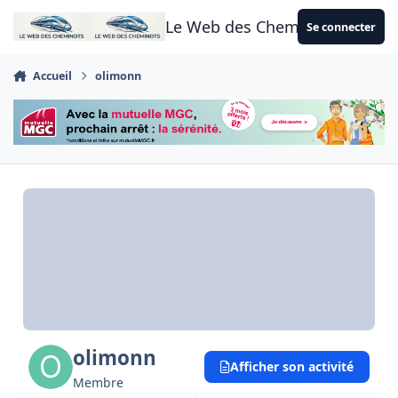
Aller au contenu
Le Web des Cheminots
Se connecter
Accueil
olimonn
olimonn
Afficher son activité
Membre