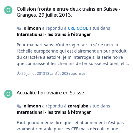
pas étonné qu'ils soient en perte, mais ce n'est pas une
Collision frontale entre deux trains en Suisse -Granges, 29 juillet 2
surprise lors de l'année de lancement d'un nouveau
Collision frontale entre deux trains en Suisse -
produit. On peut aussi regarder par rapport à leurs
Granges, 29 juillet 2013.
objectifs de fréquentation: 1.6 millions de voyageurs
transportés en 39 semaines en 2013. En 24 semaines ils
olimonn
a répondu à
CRL COOL
situé dans
devraient en avoir transporté 984 000 en supposant une
International - les trains à l'étranger
progression linéaire des ventes. 1 000 000 de billets
Pour ma part sans m'interroger sur la série noire à
vendus contre un objectif de 984 000 passagers
l'échelle européenne qui est clairement un pur produit
transportés, selon la forme de la courbe des ventes qui
du caractère aléatoire, je m'interroge si la série noire
a été prévue, ils sont plus ou moins dans leurs objectifs,
que connaissent les chemins de fer suisse est bien, elle,
sans doute un peu en dessous.
aléatoire... La liste Wikipedia qui me semble à jour: 10
29 juillet 2013
13 ans
208 réponses
janvier 2013 : Collision entre deux trains régionaux des
CFF à Neuhausen am Rheinfall à 7 heures 30. Des
Actualité ferroviaire en Suisse
dégâts et plusieurs blessés (17). 2 février 2013 : Un train
Actualité ferroviaire en Suisse
déraille suite à un glissement de terrain entre
Châtillens et Ecublens-rue, pas de blessé. 7 mars 2013 :
olimonn
a répondu à
zoreglube
situé dans
Une locomotive de manœuvre plonge dans la Venoge
International - les trains à l'étranger
près de Morges, pas de blessés. 8 mars 2013 : Un train
de marchandises déraille à Bern-Bümplitz suite à une
Faut quand même dire que cet abonnement n'est pas
défaillance technique, empiète dans le gabarit et
vraiment rentable pour les CFF mais découle d'une
touche légèrement la S-bahn du BLS et coupe la ligne