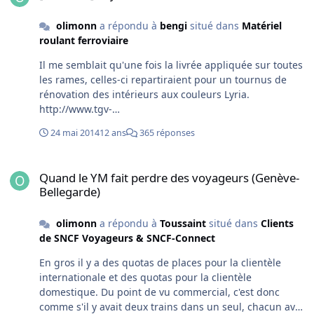
olimonn
a répondu à
bengi
situé dans
Matériel
roulant ferroviaire
Il me semblait qu'une fois la livrée appliquée sur toutes
les rames, celles-ci repartiraient pour un tournus de
rénovation des intérieurs aux couleurs Lyria.
http://www.tgv-
lyria.com/main/FCK/File/site_fr/Pdf/presse/2014/LYRIA14
24 mai 2014
12 ans
365 réponses
-DP-MARS-FR.pdf Selon ce communiqué, déjà 3 rames
ont eu leurs intérieurs rénovés avec 60% de places
Quand le YM fait perdre des voyageurs (Genève-Bellegarde)
bagages en plus, retour des prises en 2nde, intérieur
Quand le YM fait perdre des voyageurs (Genève-
Lyria. Quelqu'un a des photos?
Bellegarde)
olimonn
a répondu à
Toussaint
situé dans
Clients
de SNCF Voyageurs & SNCF-Connect
En gros il y a des quotas de places pour la clientèle
internationale et des quotas pour la clientèle
domestique. Du point de vu commercial, c'est donc
comme s'il y avait deux trains dans un seul, chacun avec