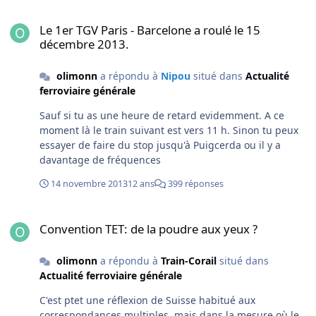
une bonne rénovation. Avec l'ouverture à la concurrence
Le 1er TGV Paris - Barcelone a roulé le 15 décembre 2013.
deux choses vont se passer: des nouveaux entrants vont
Le 1er TGV Paris - Barcelone a roulé le 15
chercher à se procurer du matériel à un bon prix et la
décembre 2013.
SNCF, qui va mécaniquement perdre des parts de
marché, aura besoin de moins de rames. Si elle doit
olimonn
a répondu à
Nipou
situé dans
Actualité
dégraisser son parc, ce sera forcément du 1N, puisque
ferroviaire générale
le Duplex est le matériel le plus rentable. Aux alentours
de 2020, je les vois soit passer au chalumeau, soit
Sauf si tu as une heure de retard evidemment. A ce
vendues à un nouvel entrant, volontairement, ou sous
moment là le train suivant est vers 11 h. Sinon tu peux
contrainte d'une décision de justice (distorsion de
essayer de faire du stop jusqu'à Puigcerda ou il y a
concurrence, tout ca).
davantage de fréquences
14 novembre 2013
12 ans
399 réponses
Convention TET: de la poudre aux yeux ?
Convention TET: de la poudre aux yeux ?
olimonn
a répondu à
Train-Corail
situé dans
Actualité ferroviaire générale
C'est ptet une réflexion de Suisse habitué aux
correspondances multiples, mais dans la mesure où le