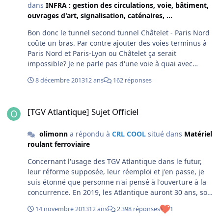
dans
INFRA : gestion des circulations, voie, bâtiment,
ouvrages d'art, signalisation, caténaires, ...
Bon donc le tunnel second tunnel Châtelet - Paris Nord
coûte un bras. Par contre ajouter des voies terminus à
Paris Nord et Paris-Lyon ou Châtelet ça serait
impossible? Je ne parle pas d'une voie à quai avec
butoir au bout. Je parle de rajouter un ouvrage de
8 décembre 2013
12 ans
162 réponses
retournement des trains en arrière gare de manière à
arrêter certaines missions avant le tunnel maudit mais
[TGV Atlantique] Sujet Officiel
sans être pénalisé par le long temps de sationnement
[TGV Atlantique] Sujet Officiel
au butoir (i.e. roulement du matériel avec un train en
réserve dans le tiroir de retournement de manière à
olimonn
a répondu à
CRL COOL
situé dans
Matériel
absorber les irrégularités. Techniquement je m'aperçois
roulant ferroviaire
que c'est difficile si on veut garder le concept d'une voie
par ligne et par sens (le tiroir doit alors constituer un
Concernant l'usage des TGV Atlantique dans le futur,
saut-de-mouton)
leur réforme supposée, leur réemploi et j'en passe, je
suis étonné que personne n'ai pensé à l'ouverture à la
concurrence. En 2019, les Atlantique auront 30 ans, soit
un âge à peu près honnête pour la réforme quoiqu'elles
14 novembre 2013
12 ans
2 398 réponses
1
seront sans doute encore assez vaillantes moyennant