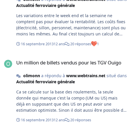
Actualité ferroviaire générale
Les variations entre le week end et la semaine ne
comptent pas pour évaluer la rentabilité. Les coûts fixes
(électricité, sillon, personnel, maintenance) sont plus ou
moins les mêmes. Au final c'est toujours un calcul de
recettes contre les dépenses. La question est
16 septembre 2013
12 ans
20 réponses
1
évidemment complexe avec un produit yieldé où un
train remplit à 100% peut être déficitaire si la politique
Un million de billets vendus pour les TGV Ouigo
de prix a été trop généreuse. Pour rappel le prix moyen
Un million de billets vendus pour les TGV Ouigo
annoncé est de 42 €. Soit 42 millions de chiffre d'affaires
brut, auquel il faut ajouter les suppléments perçus en
olimonn
a répondu à
www.webtrains.net
situé dans
gare type supplément bagages. En supposant pour
Actualité ferroviaire générale
simplifier que ces 42 millions représentent le chiffre
d'affaires des voyages effectivement effectués, on arrive
Ca se calcule sur la base des roulements, la seule
à un CA de ~28 000 € par circulation. À mettre en
donnée qui manque c'est la compo (UM ou US) mais
relation avec le prix du sillon que je ne connais pas, les
déjà en supposant que des US on peut avoir une
couts de personnel et de maintenance, ainsi que la
estimation optimiste. Sinon il doit aussi être possible de
dépréciation de l'investissement sur les rames + les
retrouver, parmi les annonces initiales, les objectifs de
couts de lancement du produit (marketing,
16 septembre 2013
12 ans
20 réponses
fréquentation
communication, offres promotionnelles). Je ne serais