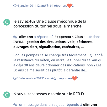
son YM. Par ailleurs le YM pour la clientèle
4 janvier 2014
12 ans
64 réponses
2
internationale est très limité. En dehors de quelques
tarifs piccolo, jeunes et senior contingentés (les cartes
le saviez-tu? Une clause méconnue de la concession du tunnel so
n'ont pas de valeur) et peut être quelques offres type
le saviez-tu? Une clause méconnue de la
week end tout le monde roule en plein tarif. Côté
concession du tunnel sous la manche
domestique à partir de bellegarde c'est du YM sauce
SNCF complet avec en plus toutes les cartes de
olimonn
a répondu à
Peppercorn Class
situé dans
reduction qui sappliquent. Ça n'a donc rien à voir et il
INFRA : gestion des circulations, voie, bâtiment,
est possible de trouver des piccolos au départ de
ouvrages d'art, signalisation, caténaires, ...
Genève alors que les Prems depuis Bellegarde sont déjà
épuisés. Ou en pointe par exemple il est possible de
Bon les pompes ca se change très facilement... Quant à
trouver le train affichant complet depuis Bellegarde et
la résistance du béton, on verra, le tunnel du seikan qui
trouver des places depuis Genève. Il faut vraiment voir
a déjà 30 ans devrait donner des indications, non ? Les
ça comme deux trains différents, un peu comme un TGV
50 ans ça me serait pas plutôt la garantie de
accouplé à un iDTGV...
construction ou la base de calcul du design. C'est une
15 décembre 2013
12 ans
8 réponses
1
pratique normale dans le bâtiment et l'industrie, après
il est souvent très facile de prolonger, cf centrales
Nouvelles vitesses de voie sur le RER D
nucléaires ou même la tour Eiffel...
Nouvelles vitesses de voie sur le RER D
un message dans un sujet a répondu à
olimonn