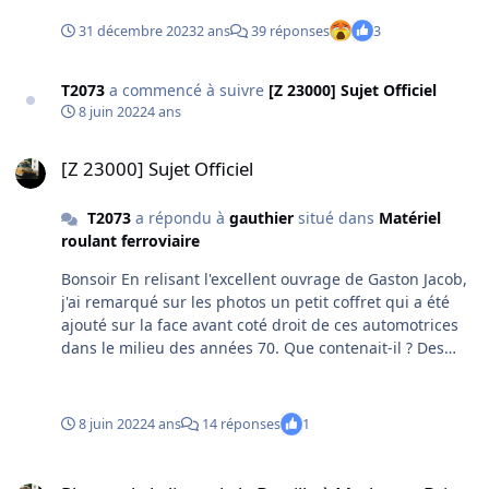
31 décembre 2023
2 ans
39 réponses
3
T2073
a commencé à suivre
[Z 23000] Sujet Officiel
8 juin 2022
4 ans
[Z 23000] Sujet Officiel
[Z 23000] Sujet Officiel
T2073
a répondu à
gauthier
situé dans
Matériel
roulant ferroviaire
Bonsoir En relisant l'excellent ouvrage de Gaston Jacob,
j'ai remarqué sur les photos un petit coffret qui a été
ajouté sur la face avant coté droit de ces automotrices
dans le milieu des années 70. Que contenait-il ? Des
éléments liés à la modification du freinage, à la
conduite en agent seul, à la signalisation modifiée ?
Sans le boitier Boitier ajouté
8 juin 2022
4 ans
14 réponses
1
Photos de la ligne de la Bastille à Marles-en-Brie