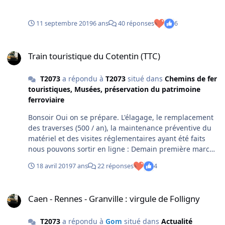
11 septembre 2019
6 ans
40 réponses
6
Train touristique du Cotentin (TTC)
Train touristique du Cotentin (TTC)
T2073
a répondu à
T2073
situé dans
Chemins de fer
touristiques, Musées, préservation du patrimoine
ferroviaire
Bonsoir Oui on se prépare. L'élagage, le remplacement
des traverses (500 / an), la maintenance préventive du
matériel et des visites réglementaires ayant été faits
nous pouvons sortir en ligne : Demain première marche
d'essai sur la ligne avec la rame reconstituée. Samedi,
18 avril 2019
7 ans
22 réponses
4
journée de formation pour les membres participant aux
circulations. Samedi , évaluation pour certains avec
Caen - Rennes - Granville : virgule de Folligny
renouvellement des habilitations ou habilitation pour
Caen - Rennes - Granville : virgule de Folligny
des nouveaux. Fonctions : Mécanicien, Chef de train et
accompagnateur. Première circulation commerciale
T2073
a répondu à
Gom
situé dans
Actualité
Jeudi 25 Avril avec le premier train de groupe de la