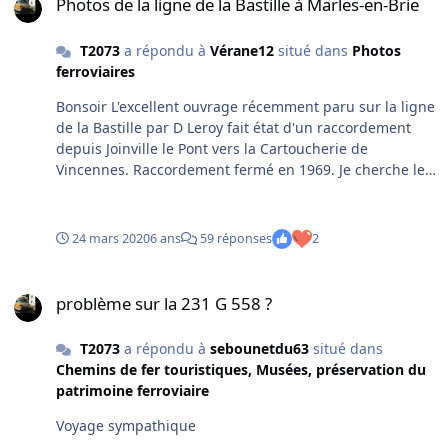
Photos de la ligne de la Bastille à Marles-en-Brie
T2073
a répondu à
Vérane12
situé dans
Photos
ferroviaires
Bonsoir L'excellent ouvrage récemment paru sur la ligne
de la Bastille par D Leroy fait état d'un raccordement
depuis Joinville le Pont vers la Cartoucherie de
Vincennes. Raccordement fermé en 1969. Je cherche le
tracé sur une vue aérienne mais n'ai pas trouvé. Avez-
vous une idée du tracé précis ? SVP Guillaume Tracé qui
ma parait réaliste d'après Géoportail
24 mars 2020
6 ans
59 réponses
2
problème sur la 231 G 558 ?
problème sur la 231 G 558 ?
T2073
a répondu à
sebounetdu63
situé dans
Chemins de fer touristiques, Musées, préservation du
patrimoine ferroviaire
Voyage sympathique