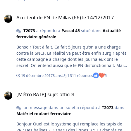
Accident de PN de Millas (66) le 14/12/2017
Accident de PN de Millas (66) le 14/12/2017
T2073
a répondu à
Pascal 45
situé dans
Actualité
ferroviaire générale
Bonsoir Tout à fait. Ca fait 5 jours qu'on a une charge
contre la SNCF. La réalité va peut être enfin surgir après
cette campagne à charge dont les journaleux ont le
secret. On entend aussi que le PN disfonctionnait. Mais
en position "fermée" comme c'est le cas dans 99% des
19 décembre 2017
8 ans
1 311 réponses
5
cas. Pauvre familles qui ont perdu leurs enfants mais
aussi soutien aux cheminots aux commandes de la Z2.
[Métro RATP] sujet officiel
Guillaume
[Métro RATP] sujet officiel
un message dans un sujet a répondu à
T2073
dans
Matériel roulant ferroviaire
Bonjour Quel est le système qui remplace les tapis de
PA ? Des balises ? Disparu des lignes 3 5 13 d'après ce