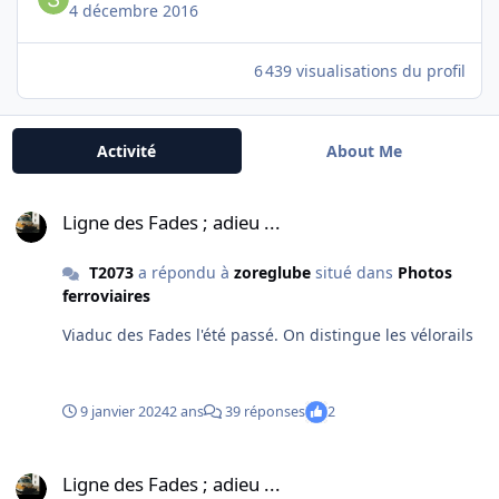
4 décembre 2016
6 439 visualisations du profil
Activité
About Me
Ligne des Fades ; adieu ...
Ligne des Fades ; adieu ...
T2073
a répondu à
zoreglube
situé dans
Photos
ferroviaires
Viaduc des Fades l'été passé. On distingue les vélorails
9 janvier 2024
2 ans
39 réponses
2
Ligne des Fades ; adieu ...
Ligne des Fades ; adieu ...