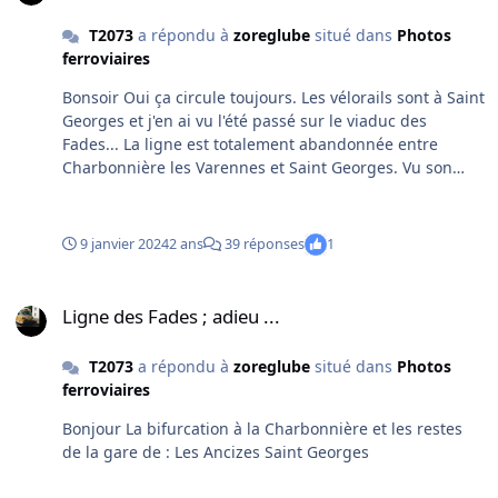
T2073
a répondu à
zoreglube
situé dans
Photos
ferroviaires
Bonsoir Oui ça circule toujours. Les vélorails sont à Saint
Georges et j'en ai vu l'été passé sur le viaduc des
Fades... La ligne est totalement abandonnée entre
Charbonnière les Varennes et Saint Georges. Vu son
état peu de chance de la réhabiliter. La ligne est intacte
entre Volvic et Charbonnière. Vue en direction de Volvic
1 km après la bifurcation de Charbonnière
9 janvier 2024
2 ans
39 réponses
1
Ligne des Fades ; adieu ...
Ligne des Fades ; adieu ...
T2073
a répondu à
zoreglube
situé dans
Photos
ferroviaires
Bonjour La bifurcation à la Charbonnière et les restes
de la gare de : Les Ancizes Saint Georges