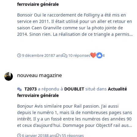
ferroviaire générale
saison. Cette année nous avons 2 PN SAL 2
supplémentaires ce qui facilite l'exploitation. SVP
Bonsoir Oui le raccordement de Folligny a été mis en
Guillaume
service en 2011. Il était utilisé pour un aller et retour en
saison Caen Granville comme sur la photo jointe de
2014. Sinon rien. La réalisation de ce triangle a permis
aussi la suppression du passage à niveau qui coupait la
D924. Création d'une nouvelle voie . On distingue sur la
vue de Budd à la droite du trait jaune l'ancien tracé.
9 décembre 2018
7 ans
10 réponses
4
Concernant l'arrêt à Carantilly mais aussi Pont Hebert.
Prenant la ligne 2 à 3 fois la semaine entre Coutances et
nouveau magazine
Caen, il faut reconnaître que peu ou pas de voyageurs
nouveau magazine
montaient ou descendaient ! Pourtant la desserte était
bien là. Certainement peu de publicité et les gens qui
T2073
a répondu à
DOUBLET
situé dans
Actualité
préfèrent aller à St Lô pour prendre le train vers Caen.
ferroviaire générale
Gare de Carantilly en Mai 2018 avec le train désherbeur.
SVP Guillaume
Bonjour Avis similaire pour Rail passion. J'ai aussi
depuis le numéro 1, mais là de nombreuses pages sans
intérêt. Il y a un fossé entre les numéros des années 90
et ceux d'aujourd'hui. Dommage pour Objectif rail aussi.
SVP GUillaume
6 janvier 2018
8 ans
55 réponses