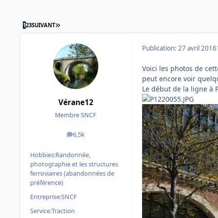
DERNIÈRE PAGE
1
2
3
SUIVANT
Publication:
27 avril 2016
Voici les photos de ce
peut encore voir quelqu
Le début de la ligne à 
Vérane12
Membre SNCF
6,5k
messages
Hobbies:
Randonnée,
photographie et les structures
ferroviaires (abandonnées de
préférence)
Entreprise:
SNCF
Service:
Traction