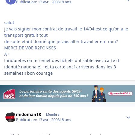
Publication:
12 avril 2008
18 ans
salut
je vais signer mon contrat de travail le 14/04 est ce qu'on a le
transport gratuit tout
de suite etant donné que je vais aller travailler en train?
MERCI DE VOE R2PONSES
A+
t inquietes on te remet des fichets utilisable avec carte d
identité nationale... et ta carte sncf arriveras dans les 3
semaines!! bon courage
Author stats
midoman13
Membre
Publication:
13 avril 2008
18 ans