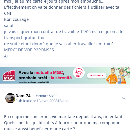
moi j ai eu ma carte 4 jours apres mon embauche....
Effectivement on va te donner des fichiers à utiliser avec ta
CNI
Bon courage
salut
je vais signer mon contrat de travail le 14/04 est ce qu'on a le
transport gratuit tout
de suite etant donné que je vais aller travailler en train?
MERCI DE VOE R2PONSES
A+
Author stats
Dam 74
Membre SNCF
Publication:
13 avril 2008
18 ans
En ce qui me concerne : vie maritale depuis 4 ans, un enfant.
Quels sont les justificatifs à fournir pour que ma compagne
puisse aussi bénéficier d'une carte ?