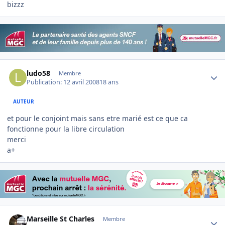
bizzz
Author stats
ludo58
Membre
Publication:
12 avril 2008
18 ans
AUTEUR
et pour le conjoint mais sans etre marié est ce que ca
fonctionne pour la libre circulation
merci
a+
Author stats
Marseille St Charles
Membre