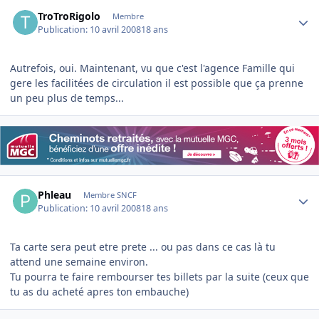
Author stats
TroTroRigolo
Membre
Publication:
10 avril 2008
18 ans
Autrefois, oui. Maintenant, vu que c'est l'agence Famille qui
gere les facilitées de circulation il est possible que ça prenne
un peu plus de temps...
Author stats
Phleau
Membre SNCF
Publication:
10 avril 2008
18 ans
Ta carte sera peut etre prete ... ou pas dans ce cas là tu
attend une semaine environ.
Tu pourra te faire rembourser tes billets par la suite (ceux que
tu as du acheté apres ton embauche)