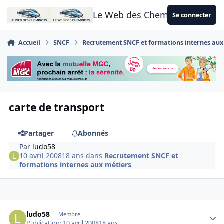
Aller au contenu
Le Web des Cheminots
Se connecter
Accueil
SNCF
Recrutement SNCF et formations internes aux
carte de transport
Partager
Abonnés
Par
ludo58
10 avril 2008
18 ans
dans
Recrutement SNCF et
formations internes aux métiers
Author stats
ludo58
Membre
Publication:
10 avril 2008
18 ans