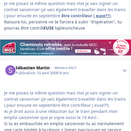
Je me posais la même question mais moi je vais signer un
contrat saisonnier (je vais également travailler dans les trains
) pour ensuite en septembre
être contrôleur (
euse??
)
.
Rassure-toi, personne ne te forcera à subir "d'opération", tu
pourras être contrôl
EUSE
lapleunicheuse
Author stats
Sébastien Martin
Membre SNCF
Publication:
10 avril 2008
18 ans
Je me posais la même question mais moi je vais signer un
contrat saisonnier (je vais également travailler dans les trains
) pour ensuite en septembre être contrôleur ( euse??).
Ai je droit aussi à une réduction sur le train pendant mon
emploi saisonnier que je signe aussi le 14 Avril .
Si tu es embauchée en emploi saisonnier tu as normalement
une carte limitée à ta région + lignes parcourues en service