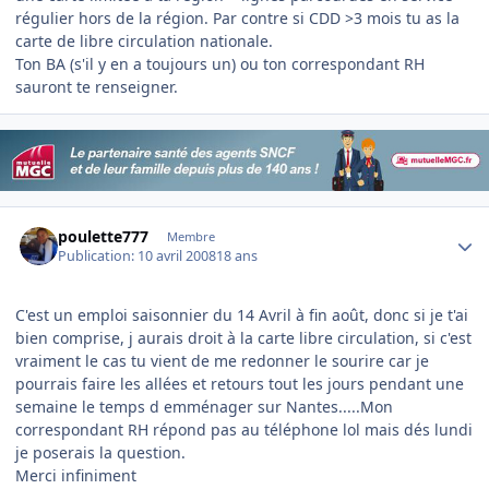
régulier hors de la région. Par contre si CDD >3 mois tu as la
carte de libre circulation nationale.
Ton BA (s'il y en a toujours un) ou ton correspondant RH
sauront te renseigner.
Author stats
poulette777
Membre
Publication:
10 avril 2008
18 ans
C'est un emploi saisonnier du 14 Avril à fin août, donc si je t'ai
bien comprise, j aurais droit à la carte libre circulation, si c'est
vraiment le cas tu vient de me redonner le sourire car je
pourrais faire les allées et retours tout les jours pendant une
semaine le temps d emménager sur Nantes.....Mon
correspondant RH répond pas au téléphone lol mais dés lundi
je poserais la question.
Merci infiniment