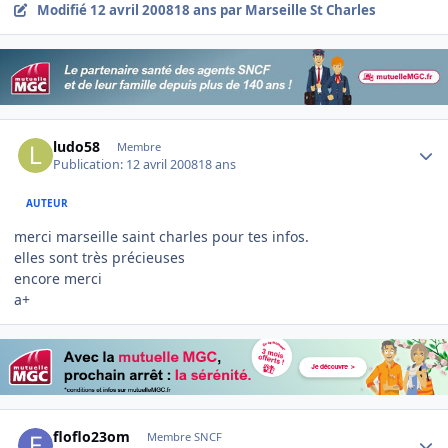
Modifié
12 avril 2008
18 ans
par Marseille St Charles
Author stats
ludo58
Membre
Publication:
12 avril 2008
18 ans
AUTEUR
merci marseille saint charles pour tes infos.
elles sont très précieuses
encore merci
a+
Author stats
floflo23om
Membre SNCF