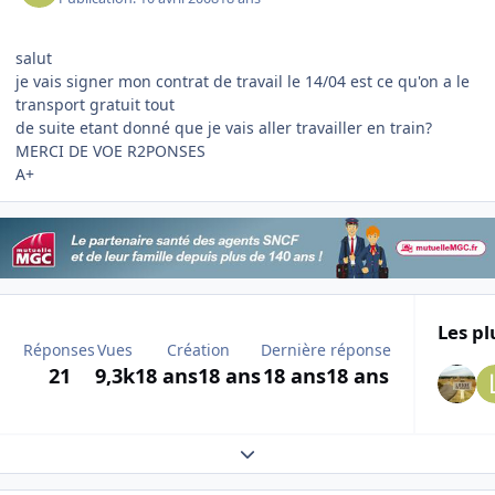
salut
je vais signer mon contrat de travail le 14/04 est ce qu'on a le
transport gratuit tout
de suite etant donné que je vais aller travailler en train?
MERCI DE VOE R2PONSES
A+
Les pl
Réponses
Vues
Création
Dernière réponse
21
9,3k
18 ans
18 ans
18 ans
18 ans
Expand topic overview