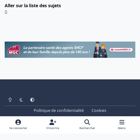
Aller sur la liste des sujets
Light Mode
Dark Mode
System Preference
Politique de confidentialité
Cookies
www.cheminots.net - Forum Libre depuis 2003
Powered by
Invision Community
Se connecter
S’inscrire
Rechercher
Menu