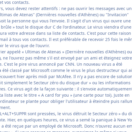
et vos contacts.
s, vous devez rester attentifs : ne pas ouvrir les messages avec u
ltimas de Atenas" (Dernières nouvelles d'Athènes) ou "Invitacion"
soit la personne qui vous l'envoie. Il s'agit d'un virus qui ouvre une
brûle » tout le disque dur C de l'ordinateur. Le virus viendra d'une
ra votre adresse dans sa liste de contacts. C'est pour cette raison
ail à tous vos contacts. Il est préférable de recevoir 25 fois le m
 le virus que de l'ouvrir.
rier appelé « Ultimas de Atenas » (Dernière nouvelles d'Athènes) ou
n), ne l'ouvrez pas même s'il est envoyé par un ami et éteignez votre
e. C'est le pire virus annoncé par CNN. Un nouveau virus a été
été classé par Microsoft comme le virus le plus destructeur qui ai
découvert hier après midi par McAfee. Il n'y a pas encore de solutio
ruit simplement le Secteur zéro du disque dur » ou les informations
es. Ce virus agit de la façon suivante : il s'envoie automatiquemen
a liste avec le titre « A card for you » (une carte pour toi). Juste en
rdinateur se plante pour obliger l'utilisateur à éteindre puis rallu
ement.
+ALT+SUPPR sont pressées, le virus détruit le Secteur zéro » du d
e. Hier, en quelques heures, ce virus a semé la panique à New Yo
e a été reçue par un employé de Microsoft. Donc n'ouvrez aucun em