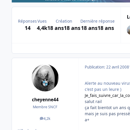
L
Réponses
Vues
Création
Dernière réponse
14
4,4k
18 ans
18 ans
18 ans
18 ans
Publication:
22 avril 2008
Alerte au nouveau virus
c'est pas un leure )
Je_fais_suivre_car_la_c
cheyenne44
salut rail
Membre SNCF
ça fait bientot un ans q
mais je suis pas pressé
4,2k
a+
messages