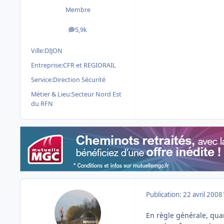
Membre
5,9k
messages
Ville:
DIJON
Entreprise:
CFR et REGIORAIL
Service:
Direction Sécurité
Métier & Lieu:
Secteur Nord Est
du RFN
Publication:
22 avril 2008
En règle générale, quan