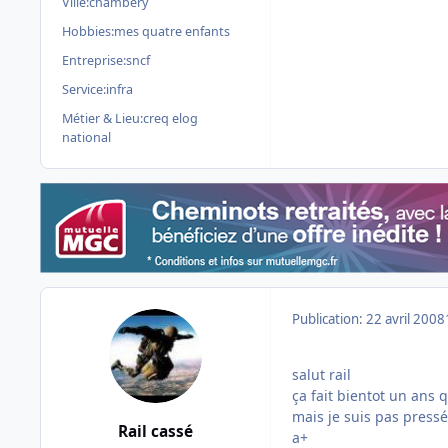
Ville:
chambery
Hobbies:
mes quatre enfants
Entreprise:
sncf
Service:
infra
Métier & Lieu:
creq elog
national
Publication:
22 avril 2008
salut rail
ça fait bientot un ans q
mais je suis pas pressé
Rail cassé
a+