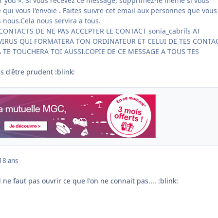
or you ». Si vous recevez ce message, supprimez-le même si vous
qui vous l'envoie . Faites suivre cet email aux personnes que vous
 nous.Cela nous servira a tous.
 CONTACTS DE NE PAS ACCEPTER LE CONTACT sonia_cabrils AT
 VIRUS QUI FORMATERA TON ORDINATEUR ET CELUI DE TES CONTA
CA TE TOUCHERA TOI AUSSI.COPIE DE CE MESSAGE A TOUS TES
 d'être prudent :blink:
18 ans
l ne faut pas ouvrir ce que l'on ne connait pas.... :blink: