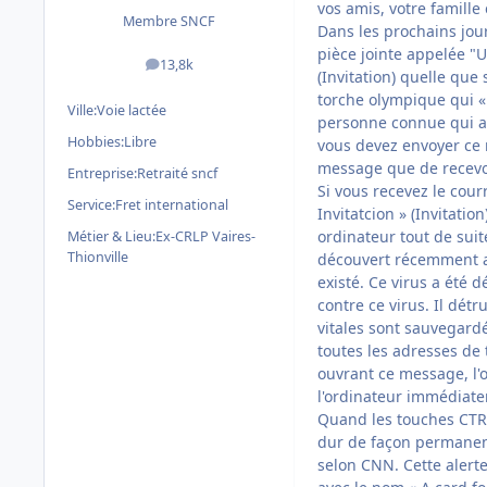
vos amis, votre famille 
Membre SNCF
Dans les prochains jour
pièce jointe appelée "U
13,8k
messages
(Invitation) quelle que 
torche olympique qui « 
Ville:
Voie lactée
personne connue qui au
Hobbies:
Libre
vous devez envoyer ce m
message que de recevoir
Entreprise:
Retraité sncf
Si vous recevez le cour
Service:
Fret international
Invitatcion » (Invitatio
ordinateur tout de suit
Métier & Lieu:
Ex-CRLP Vaires-
Thionville
découvert récemment a 
existé. Ce virus a été 
contre ce virus. Il dét
vitales sont sauvegardé
toutes les adresses de t
ouvrant ce message, l'o
l'ordinateur immédiat
Quand les touches CTRL
dur de façon permanent
selon CNN. Cette alert