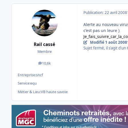
Publication:
22 avril 2008
Alerte au nouveau virus
c'est pas un leure )
Je_fais_suivre_car_la_c
Modifié
1 août 2008
Rail cassé
Sujet fermé, il s'agit d'un
Membre
10,6k
messages
Entreprise:
sncf
Service:
equ
Métier & Lieu:
VB haute savoie