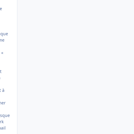
ne
 que
ême
 «
t
n
t à
mer
isque
rk
ail