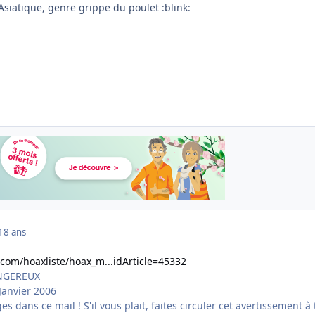
 Asiatique, genre grippe du poulet :blink:
18 ans
com/hoaxliste/hoax_m...idArticle=45332
ANGEREUX
 Janvier 2006
s dans ce mail ! S'il vous plait, faites circuler cet avertissement à