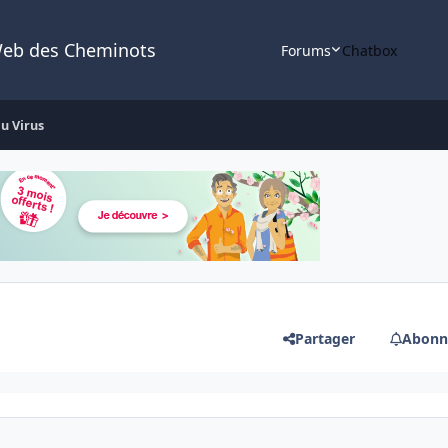
Web des Cheminots
Forums
Chatbox
u Virus
Partager
Abonn