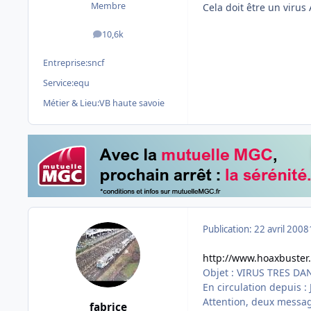
Membre
Cela doit être un virus
10,6k
messages
Entreprise:
sncf
Service:
equ
Métier & Lieu:
VB haute savoie
Publication:
22 avril 2008
http://www.hoaxbuster.
Objet : VIRUS TRES D
En circulation depuis :
Attention, deux message
fabrice