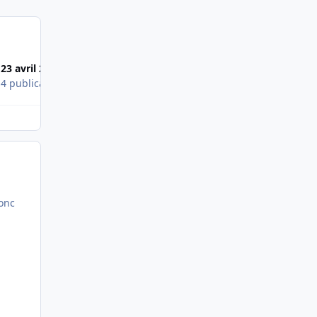
23 avril 2008
31 juil. 2008
s
4 publications
1 publication
donc