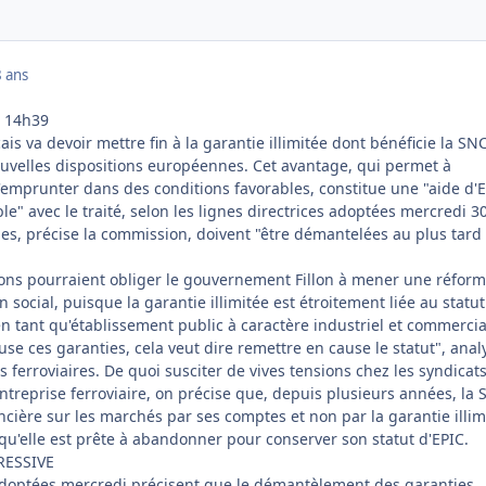
 ans
| 14h39
s va devoir mettre fin à la garantie illimitée dont bénéficie la SNC
ouvelles dispositions européennes. Cet avantage, qui permet à
'emprunter dans des conditions favorables, constitue une "aide d'E
le" avec le traité, selon les lignes directrices adoptées mercredi 30
ies, précise la commission, doivent "être démantelées au plus tard
ions pourraient obliger le gouvernement Fillon à mener une réfor
n social, puisque la garantie illimitée est étroitement liée au statu
 en tant qu'établissement public à caractère industriel et commercia
use ces garanties, cela veut dire remettre en cause le statut", anal
 ferroviaires. De quoi susciter de vives tensions chez les syndicat
entreprise ferroviaire, on précise que, depuis plusieurs années, la
nancière sur les marchés par ses comptes et non par la garantie illim
 qu'elle est prête à abandonner pour conserver son statut d'EPIC.
RESSIVE
 adoptées mercredi précisent que le démantèlement des garanties