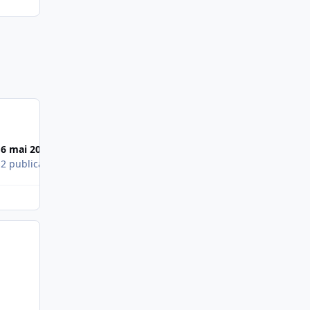
6 mai 2008
3 mai 2008
s
2 publications
1 publication