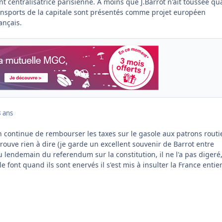
t centralisatrice parisienne. A moins que J.Barrot n'ait toussée q
ansports de la capitale sont présentés comme projet européen
ançais.
 ans
 continue de rembourser les taxes sur le gasole aux patrons routi
rouve rien à dire (je garde un excellent souvenir de Barrot entre
u lendemain du referendum sur la constitution, il ne l'a pas digeré,
 font quand ils sont enervés il s'est mis à insulter la France entie