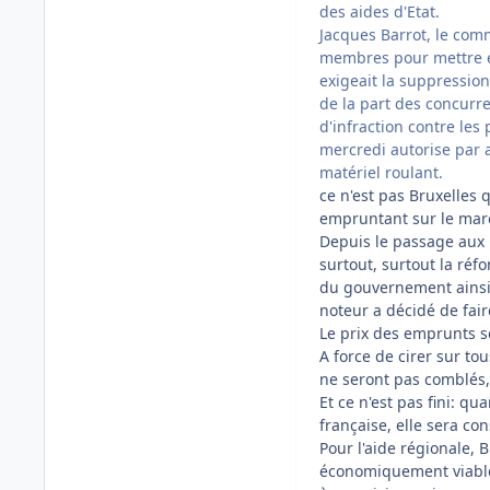
des aides d'Etat.
Jacques Barrot, le comm
membres pour mettre en
exigeait la suppression
de la part des concurr
d'infraction contre le
mercredi autorise par ai
matériel roulant.
ce n'est pas Bruxelles
empruntant sur le march
Depuis le passage aux 
surtout, surtout la réf
du gouvernement ainsi 
noteur a décidé de fai
Le prix des emprunts s
A force de cirer sur tou
ne seront pas comblés,
Et ce n'est pas fini: q
française, elle sera co
Pour l'aide régionale, 
économiquement viables 