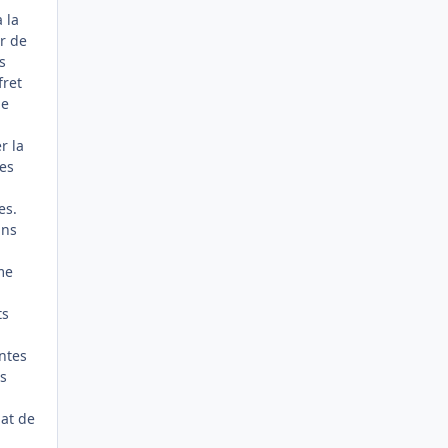
 la
r de
s
fret
pe
r la
les
es.
ins
me
ts
intes
es
hat de