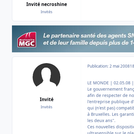
Invité necroshine
Invités
Publication:
2 mai 2008
18
LE MONDE | 02.05.08 
Le gouvernement françai
afin de respecter de n
Invité
l'entreprise publique d
Invités
qui (n'est pas) compatib
à Bruxelles. Les garant
les deux ans".
Ces nouvelles disposit
ultrasensible sur le pla