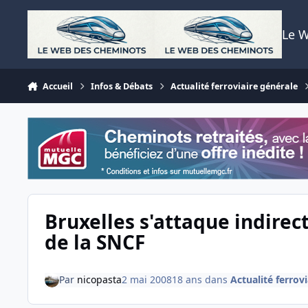
Aller au contenu
Le 
Accueil
Infos & Débats
Actualité ferroviaire générale
Bruxelles s'attaque indire
de la SNCF
Par
nicopasta
2 mai 2008
18 ans
dans
Actualité ferrov