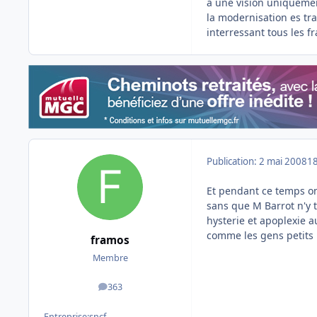
à une vision uniquemen
la modernisation es tr
interressant tous les fr
Publication:
2 mai 2008
18
Et pendant ce temps on
sans que M Barrot n'y t
hysterie et apoplexie a
comme les gens petits le
framos
Membre
363
messages
Entreprise:
sncf