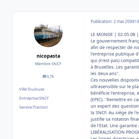
Publication:
2 mai 2008
18
LE MONDE | 02.05.08 
Le gouvernement françai
afin de respecter de n
l'entreprise publique d
nicopasta
qui (n'est pas) compatib
Membre SNCF
à Bruxelles. Les garant
les deux ans".
3,7k
messages
Ces nouvelles disposit
ultrasensible sur le pla
Ville:
Toulouse
bénéficie l'entreprise,
Entreprise:
SNCF
(EPIC). "Remettre en ca
un expert des questions
Service:
Traction
la SNCF. Au siège de l'
justifie sa notation fi
de l'Etat. Une garantie
LIBÉRALISATION PROG
Les lignes directrices