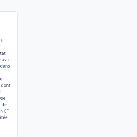
F,
tat
 avril
 dans
me
t dont
l
yse
s de
 SNCF
itée