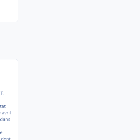
F,
tat
 avril
 dans
me
t dont