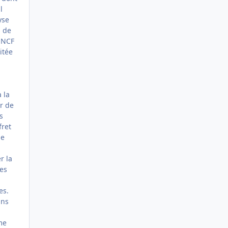
l
yse
s de
 SNCF
itée
 la
r de
s
fret
pe
r la
les
es.
ins
me