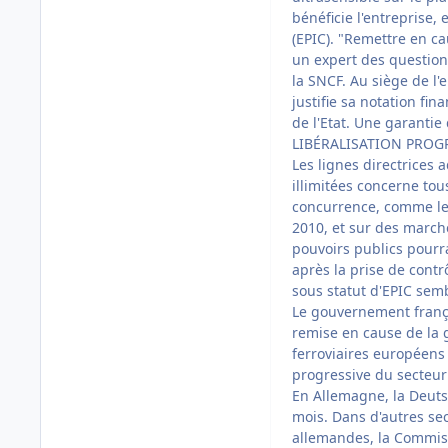
bénéficie l'entreprise,
(EPIC). "Remettre en ca
un expert des questions
la SNCF. Au siège de l'
justifie sa notation fi
de l'Etat. Une garantie
LIBÉRALISATION PROG
Les lignes directrices
illimitées concerne tou
concurrence, comme le 
2010, et sur des marché
pouvoirs publics pourrai
après la prise de contr
sous statut d'EPIC semble
Le gouvernement frança
remise en cause de la 
ferroviaires européens 
progressive du secteur
En Allemagne, la Deuts
mois. Dans d'autres sec
allemandes, la Commiss