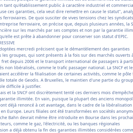
 en tant qu'établissement public à caractère industriel et commercia
use ces garanties, cela veut dire remettre en cause le statut", anal
 ferroviaires. De quoi susciter de vives tensions chez les syndicat
entreprise ferroviaire, on précise que, depuis plusieurs années, la
nancière sur les marchés par ses comptes et non par la garantie illim
 qu'elle est prête à abandonner pour conserver son statut d'EPIC.
RESSIVE
 adoptées mercredi précisent que le démantèlement des garanties
s les groupes, qui sont présents à la fois sur des marchés ouverts à
fret depuis 2006 et le transport international de passagers à parti
s non libéralisés, comme le trafic passager national. La SNCF et le
ent accélérer la filialisation de certaines activités, comme le pôle 
ôle totale de Geodis. A Bruxelles, le maintien d'une partie du grou
 difficile à justifier.
is et la SNCF ont discrètement tenté ces derniers mois d'empêche
garantie illimitée. En vain, puisque la plupart des anciens monopo
ont déjà renoncé à cet avantage, dans le cadre de la libéralisation
 en Europe. Leurs filiales ont été transformées en sociétés anonym
che Bahn devrait même être introduite en Bourse dans les procha
teurs, comme le gaz, l'électricité, ou les banques régionales
ion a déjà obtenu la fin des garanties illimitées considérées com