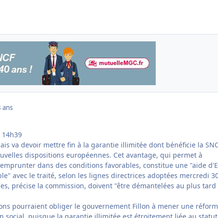
 ans
| 14h39
s va devoir mettre fin à la garantie illimitée dont bénéficie la SNC
ouvelles dispositions européennes. Cet avantage, qui permet à
'emprunter dans des conditions favorables, constitue une "aide d'E
le" avec le traité, selon les lignes directrices adoptées mercredi 30
ies, précise la commission, doivent "être démantelées au plus tard
ions pourraient obliger le gouvernement Fillon à mener une réfor
n social, puisque la garantie illimitée est étroitement liée au statu