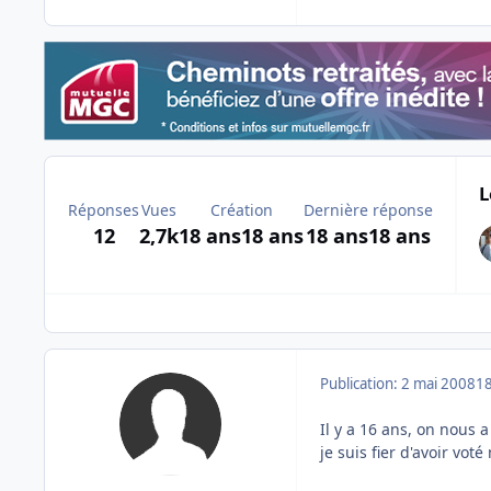
L
Réponses
Vues
Création
Dernière réponse
12
2,7k
18 ans
18 ans
18 ans
18 ans
Publication:
2 mai 2008
18
Il y a 16 ans, on nous 
je suis fier d'avoir vot