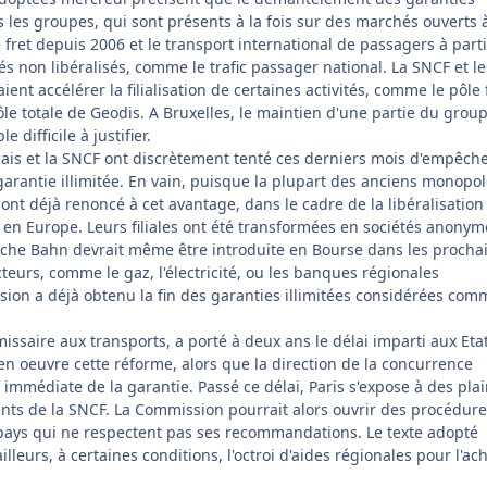
s les groupes, qui sont présents à la fois sur des marchés ouverts à
fret depuis 2006 et le transport international de passagers à parti
s non libéralisés, comme le trafic passager national. La SNCF et le
ent accélérer la filialisation de certaines activités, comme le pôle 
ôle totale de Geodis. A Bruxelles, le maintien d'une partie du grou
 difficile à justifier.
is et la SNCF ont discrètement tenté ces derniers mois d'empêche
garantie illimitée. En vain, puisque la plupart des anciens monopo
ont déjà renoncé à cet avantage, dans le cadre de la libéralisation
 en Europe. Leurs filiales ont été transformées en sociétés anonym
che Bahn devrait même être introduite en Bourse dans les procha
teurs, comme le gaz, l'électricité, ou les banques régionales
ion a déjà obtenu la fin des garanties illimitées considérées com
issaire aux transports, a porté à deux ans le délai imparti aux Eta
 oeuvre cette réforme, alors que la direction de la concurrence
 immédiate de la garantie. Passé ce délai, Paris s'expose à des pla
ents de la SNCF. La Commission pourrait alors ouvrir des procédur
s pays qui ne respectent pas ses recommandations. Le texte adopté
lleurs, à certaines conditions, l'octroi d'aides régionales pour l'ac