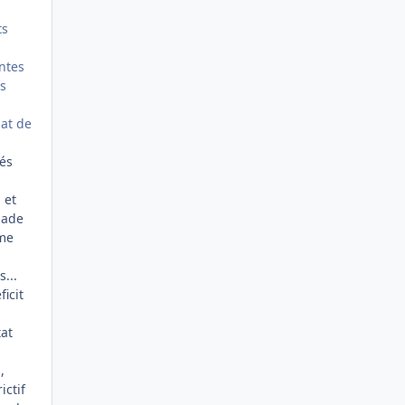
ts
intes
es
hat de
tés
 et
nade
sme
...
ficit
tat
,
ictif