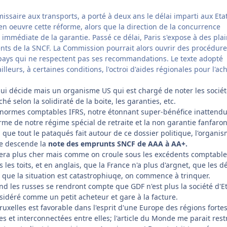
issaire aux transports, a porté à deux ans le délai imparti aux Eta
 oeuvre cette réforme, alors que la direction de la concurrence
 immédiate de la garantie. Passé ce délai, Paris s'expose à des pla
ents de la SNCF. La Commission pourrait alors ouvrir des procédur
s pays qui ne respectent pas ses recommandations. Le texte adopté
lleurs, à certaines conditions, l'octroi d'aides régionales pour l'ac
 qui décide mais un organisme US qui est chargé de noter les socié
é selon la solidiraté de la boite, les garanties, etc.
normes comptables IFRS, notre étonnant super-bénéfice inattendu
orme de notre régime spécial de retraite et la non garantie fanfaro
que tout le pataqués fait autour de ce dossier politique, l'organi
re descende la
note des emprunts SNCF de AAA à AA+.
era plus cher mais comme on croule sous les excédents comptables
s les toits, et en anglais, que la France n'a plus d'argnet, que les dé
 que la situation est catastrophiuqe, on commence à trinquer.
uand les russes se rendront compte que GDF n'est plus la société d'E
nsidéré comme un petit acheteur et gare à la facture.
Bruxelles est favorable dans l'esprit d'une Europe des régions fortes
et interconnectées entre elles; l'article du Monde me parait restr