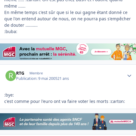
même ......
En même temps c'est sûr que si le oui gagne étant donné ce
que l'on entend autour de nous, on ne pourra pas s'empêcher
de douter ..........
:buba:
Author stats
RTG
Membre
Publication:
9 mai 2005
21 ans
:bye:
c'est comme pour l'euro ont va faire voter les morts :carton: