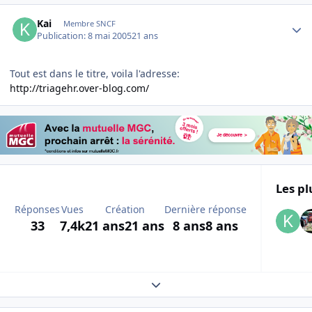
Author stats
Kai
Membre SNCF
Publication:
8 mai 2005
21 ans
Tout est dans le titre, voila l'adresse:
http://triagehr.over-blog.com/
Les pl
Réponses
Vues
Création
Dernière réponse
33
7,4k
21 ans
21 ans
8 ans
8 ans
Expand topic overview