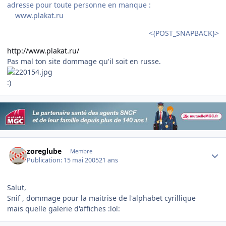
adresse pour toute personne en manque :
www.plakat.ru
<{POST_SNAPBACK}>
http://www.plakat.ru/
Pas mal ton site dommage qu'il soit en russe.
:)
Author stats
zoreglube
Membre
Publication:
15 mai 2005
21 ans
Salut,
Snif , dommage pour la maitrise de l'alphabet cyrillique
mais quelle galerie d'affiches :lol: