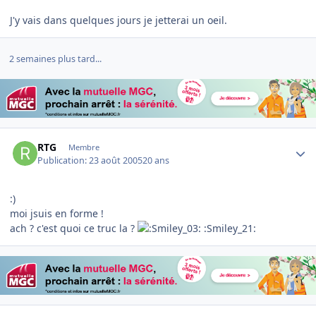
J'y vais dans quelques jours je jetterai un oeil.
2 semaines plus tard...
Author stats
RTG
Membre
Publication:
23 août 2005
20 ans
:)
moi jsuis en forme !
ach ? c'est quoi ce truc la ?
:Smiley_21: