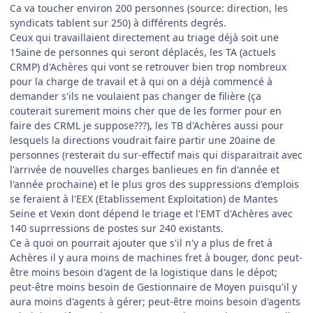
Ca va toucher environ 200 personnes (source: direction, les
syndicats tablent sur 250) à différents degrés.
Ceux qui travaillaient directement au triage déjà soit une
15aine de personnes qui seront déplacés, les TA (actuels
CRMP) d'Achères qui vont se retrouver bien trop nombreux
pour la charge de travail et à qui on a déjà commencé à
demander s'ils ne voulaient pas changer de filière (ça
couterait surement moins cher que de les former pour en
faire des CRML je suppose???), les TB d'Achères aussi pour
lesquels la directions voudrait faire partir une 20aine de
personnes (resterait du sur-effectif mais qui disparaitrait avec
l'arrivée de nouvelles charges banlieues en fin d'année et
l'année prochaine) et le plus gros des suppressions d'emplois
se feraient à l'EEX (Etablissement Exploitation) de Mantes
Seine et Vexin dont dépend le triage et l'EMT d'Achères avec
140 suprressions de postes sur 240 existants.
Ce à quoi on pourrait ajouter que s'il n'y a plus de fret à
Achères il y aura moins de machines fret à bouger, donc peut-
être moins besoin d'agent de la logistique dans le dépot;
peut-être moins besoin de Gestionnaire de Moyen puisqu'il y
aura moins d'agents à gérer; peut-être moins besoin d'agents