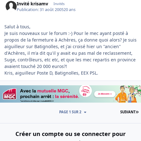
Invité krisamv
Invités
Publication:
31 août 2005
20 ans
Salut à tous,
Je suis nouveaux sur le forum :-) Pour le mec ayant posté à
propos de la fermeture à Achères, ça donne quoi alors? Je suis
aiguilleur sur Batignolles, et j'ai croisé hier un "ancien"
d'Achères, il m'a dit qu'il y avait eu pas mal de reclassement,
Suge, contrôleurs, etc etc, et que les mec repartis en province
avaient touché 20 000 euros?!
Kris, aiguilleur Poste D, Batignolles, EEX PSL.
D
PAGE 1 SUR 2
SUIVANT
Créer un compte ou se connecter pour