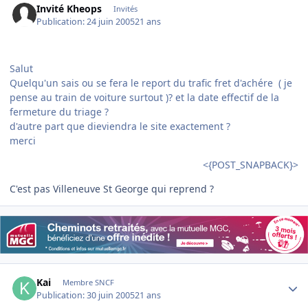
Invité Kheops
Invités
Publication:
24 juin 2005
21 ans
Salut
Quelqu'un sais ou se fera le report du trafic fret d'achére ( je
pense au train de voiture surtout )? et la date effectif de la
fermeture du triage ?
d'autre part que dieviendra le site exactement ?
merci
<{POST_SNAPBACK}>
C'est pas Villeneuve St George qui reprend ?
Author stats
Kai
Membre SNCF
Publication:
30 juin 2005
21 ans