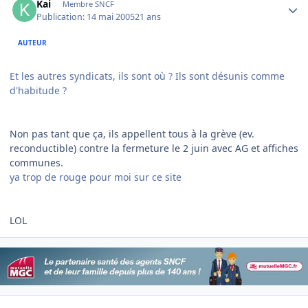
Kai
Membre SNCF
Publication:
14 mai 2005
21 ans
AUTEUR
Et les autres syndicats, ils sont où ? Ils sont désunis comme
d'habitude ?
Non pas tant que ça, ils appellent tous à la grève (ev.
reconductible) contre la fermeture le 2 juin avec AG et affiches
communes.
ya trop de rouge pour moi sur ce site
LOL
Author stats