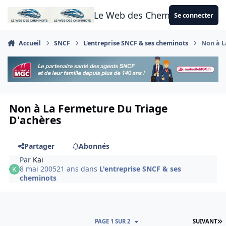
Aller au contenu
Le Web des Cheminots
Se connecter
Accueil
SNCF
L'entreprise SNCF & ses cheminots
Non à L
Non à La Fermeture Du Triage
D'achères
Partager
Abonnés
Par
Kai
8 mai 2005
21 ans
dans
L'entreprise SNCF & ses
cheminots
D
PAGE 1 SUR 2
SUIVANT