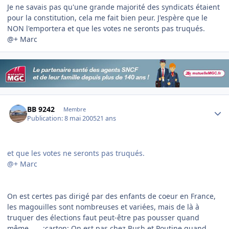
Je ne savais pas qu'une grande majorité des syndicats étaient
pour la constitution, cela me fait bien peur. J'espère que le
NON l'emportera et que les votes ne seronts pas truqués.
@+ Marc
Author stats
BB 9242
Membre
Publication:
8 mai 2005
21 ans
et que les votes ne seronts pas truqués.
@+ Marc
On est certes pas dirigé par des enfants de coeur en France,
les magouilles sont nombreuses et variées, mais de là à
truquer des élections faut peut-être pas pousser quand
même ..... :carton: On est pas chez Bush et Poutine quand