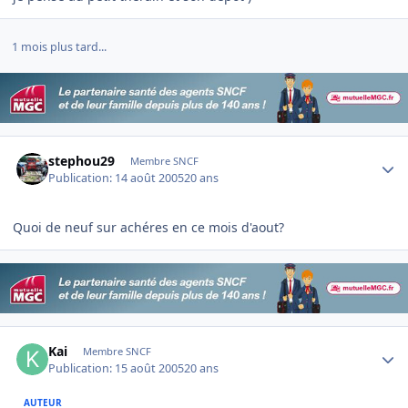
1 mois plus tard...
Author stats
stephou29
Membre SNCF
Publication:
14 août 2005
20 ans
Quoi de neuf sur achéres en ce mois d'aout?
Author stats
Kai
Membre SNCF
Publication:
15 août 2005
20 ans
AUTEUR