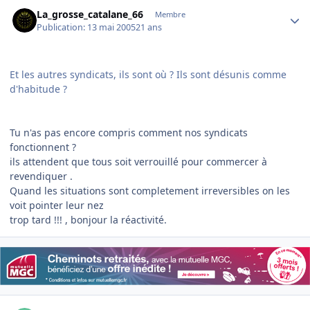
Author stats
La_grosse_catalane_66
Membre
Publication:
13 mai 2005
21 ans
Et les autres syndicats, ils sont où ? Ils sont désunis comme
d'habitude ?
Tu n'as pas encore compris comment nos syndicats
fonctionnent ?
ils attendent que tous soit verrouillé pour commercer à
revendiquer .
Quand les situations sont completement irreversibles on les
voit pointer leur nez
trop tard !!! , bonjour la réactivité.
Author stats