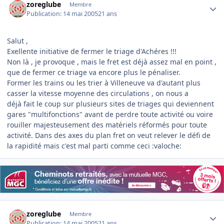
zoreglube
Membre
Publication:
14 mai 2005
21 ans
Salut ,
Exellente initiative de fermer le triage d'Achéres !!!
Non là , je provoque , mais le fret est déjà assez mal en point ,
que de fermer ce triage va encore plus le pénaliser.
Former les trains ou les trier à Villeneuve va d'autant plus
casser la vitesse moyenne des circulations , on nous a
déjà fait le coup sur plusieurs sites de triages qui deviennent
gares "multifonctions" avant de perdre toute activité ou voire
rouiller majesteusement des matériels réformés pour toute
activité. Dans des axes du plan fret on veut relever le défi de
la rapidité mais c'est mal parti comme ceci :valoche:
Author stats
zoreglube
Membre
Publication:
14 mai 2005
21 ans