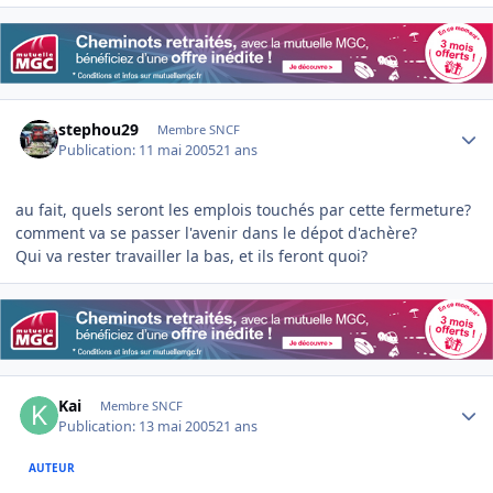
Author stats
stephou29
Membre SNCF
Publication:
11 mai 2005
21 ans
au fait, quels seront les emplois touchés par cette fermeture?
comment va se passer l'avenir dans le dépot d'achère?
Qui va rester travailler la bas, et ils feront quoi?
Author stats
Kai
Membre SNCF
Publication:
13 mai 2005
21 ans
AUTEUR