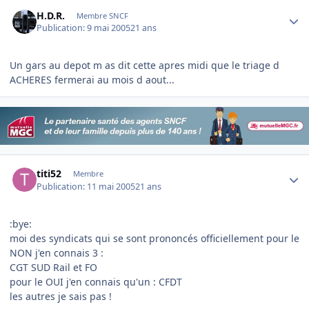
Author stats
H.D.R.
Membre SNCF
Publication:
9 mai 2005
21 ans
Un gars au depot m as dit cette apres midi que le triage d
ACHERES fermerai au mois d aout...
Author stats
titi52
Membre
Publication:
11 mai 2005
21 ans
:bye:
moi des syndicats qui se sont prononcés officiellement pour le
NON j'en connais 3 :
CGT SUD Rail et FO
pour le OUI j'en connais qu'un : CFDT
les autres je sais pas !