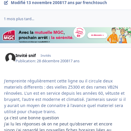
Modifié
13 novembre 2008
17 ans
par frenchtouch
1 mois plus tard...
Invité snif
Invités
Publication:
28 décembre 2008
17 ans
J'empreinte régulièrement cette ligne ou il circule deux
materiels differents : des vielles Z5300 et des rames VB2N
rénovées. L'un est en service depuis les années 60, vétuste et
bruyant, l'autre est moderne et climatisé. J'aimerais savoir si il
y aurait un moyen de connaitre à l'avance quel materiel sera
utilisé pour chaque trains.
ça c'est une bonne question
j'ai lu les réponses ok on ne peut qu'observer et encore
sinon j'ai regardé les nouvelles fiches horaires liées au