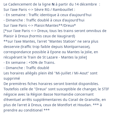
Le Cadencement de la ligne
N
à partir du 14 décembre
:
Sur l'axe Paris <-> Sèvre RG / Rambouillet :
- En semaine : Traffic identique à ceux d'aujourd'hui
- Dimanche : Traffic doublé à ceux d'aujourd'hui
Sur l'axe Paris <-> Plaisir/Mantes**/Dreux*
[*sur l'axe Paris <-> Dreux, tous les trains seront omnibus de
Plaisir à Dreux (hormis ceux de Vaugirard)
**sur l'axe Mantes, l'arret "Mantes Station" ne sera plus
desservie (traffic trop faible depuis Montparnasse),
correspondance possible à Epone ou Mantes la Jolie, en
récupérant le Train de St Lazare - Mantes la Jolie]
- En semaine : +50% de Trains.
- Dimanche : Traffic doublé
Les horaires allégés plein été "Mi-Juillet / Mi-Aout" sont
supprimé
De premières fiches horaires seront bientot disponibles.
Toutefois celle de "Dreux" sont susceptible de changer, le STIF
négocie avec la Région Basse Normandie concernant
d'éventuel arrêts supplémentaires du Corail de Granville, en
plus de l'arret à Dreux, ceux de Montfort et Houdan. *** à
prendre au conditionel ***