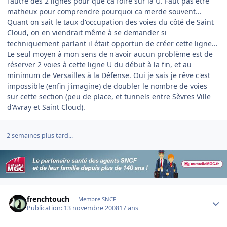
l'autre des 2 lignes pour que ca foire sur la U. Faut pas être
matheux pour comprendre pourquoi ca merde souvent...
Quant on sait le taux d'occupation des voies du côté de Saint
Cloud, on en viendrait même à se demander si
techniquement parlant il était opportun de créer cette ligne...
Le seul moyen à mon sens de n'avoir aucun problème est de
réserver 2 voies à cette ligne U du début à la fin, et au
minimum de Versailles à la Défense. Oui je sais je rêve c'est
impossible (enfin j'imagine) de doubler le nombre de voies
sur cette section (peu de place, et tunnels entre Sèvres Ville
d'Avray et Saint Cloud).
2 semaines plus tard...
Author stats
frenchtouch
Membre SNCF
Publication:
13 novembre 2008
17 ans