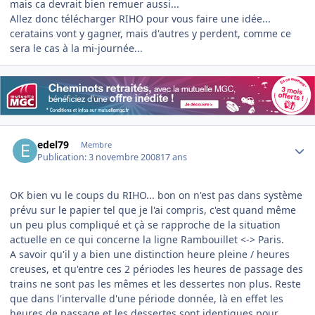
mais ca devrait bien remuer aussi...
Allez donc télécharger RIHO pour vous faire une idée...
ceratains vont y gagner, mais d'autres y perdent, comme ce
sera le cas à la mi-journée...
Author stats
edel79
Membre
Publication:
3 novembre 2008
17 ans
OK bien vu le coups du RIHO... bon on n'est pas dans système
prévu sur le papier tel que je l'ai compris, c'est quand même
un peu plus compliqué et çà se rapproche de la situation
actuelle en ce qui concerne la ligne Rambouillet <-> Paris.
A savoir qu'il y a bien une distinction heure pleine / heures
creuses, et qu'entre ces 2 périodes les heures de passage des
trains ne sont pas les mêmes et les dessertes non plus. Reste
que dans l'intervalle d'une période donnée, là en effet les
heures de passage et les dessertes sont identiques pour