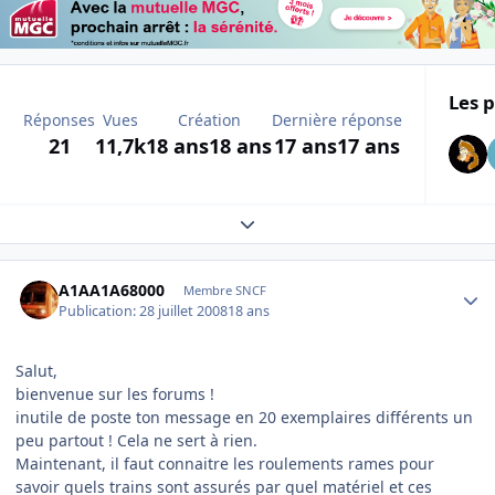
Les p
Réponses
Vues
Création
Dernière réponse
21
11,7k
18 ans
18 ans
17 ans
17 ans
Expand topic overview
Author stats
A1AA1A68000
Membre SNCF
Publication:
28 juillet 2008
18 ans
Salut,
bienvenue sur les forums !
inutile de poste ton message en 20 exemplaires différents un
peu partout ! Cela ne sert à rien.
Maintenant, il faut connaitre les roulements rames pour
savoir quels trains sont assurés par quel matériel et ces