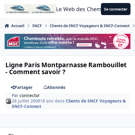
Aller au contenu
Le Web des Cheminots
Se connecter
Accueil
SNCF
Clients de SNCF Voyageurs & SNCF-Connect
Ligne Paris Montparnasse Rambouillet
- Comment savoir ?
Partager
Abonnés
Par
connector
28 juillet 2008
18 ans
dans
Clients de SNCF Voyageurs &
SNCF-Connect
Author stats