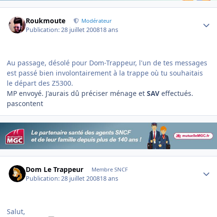
Author stats
Roukmoute
Modérateur
Publication:
28 juillet 2008
18 ans
Au passage, désolé pour Dom-Trappeur, l'un de tes messages
est passé bien involontairement à la trappe où tu souhaitais
le départ des Z5300.
MP envoyé. J'aurais dû préciser ménage et
SAV
effectués.
pascontent
Author stats
Dom Le Trappeur
Membre SNCF
Publication:
28 juillet 2008
18 ans
Salut,