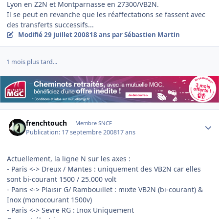
Lyon en Z2N et Montparnasse en 27300/VB2N.
Il se peut en revanche que les réaffectations se fassent avec
des transferts successifs...
Modifié
29 juillet 2008
18 ans
par Sébastien Martin
1 mois plus tard...
Author stats
frenchtouch
Membre SNCF
Publication:
17 septembre 2008
17 ans
Actuellement, la ligne N sur les axes :
- Paris <-> Dreux / Mantes : uniquement des VB2N car elles
sont bi-courant 1500 / 25.000 volt
- Paris <-> Plaisir G/ Rambouillet : mixte VB2N (bi-courant) &
Inox (monocourant 1500v)
- Paris <-> Sevre RG : Inox Uniquement