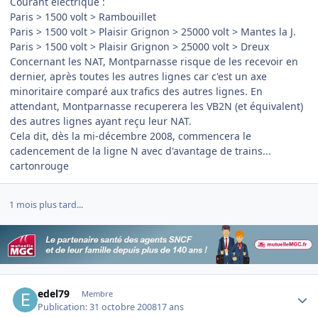
Courant électrique :
Paris > 1500 volt > Rambouillet
Paris > 1500 volt > Plaisir Grignon > 25000 volt > Mantes la J.
Paris > 1500 volt > Plaisir Grignon > 25000 volt > Dreux
Concernant les NAT, Montparnasse risque de les recevoir en
dernier, après toutes les autres lignes car c'est un axe
minoritaire comparé aux trafics des autres lignes. En
attendant, Montparnasse recuperera les VB2N (et équivalent)
des autres lignes ayant reçu leur NAT.
Cela dit, dès la mi-décembre 2008, commencera le
cadencement de la ligne N avec d'avantage de trains...
cartonrouge
1 mois plus tard...
Author stats
edel79
Membre
Publication:
31 octobre 2008
17 ans