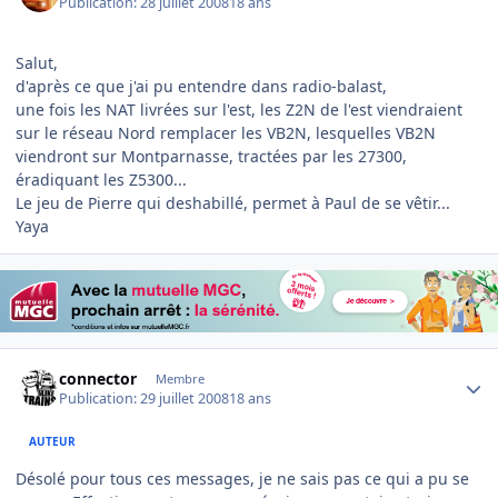
Publication:
28 juillet 2008
18 ans
Salut,
d'après ce que j'ai pu entendre dans radio-balast,
une fois les NAT livrées sur l'est, les Z2N de l'est viendraient
sur le réseau Nord remplacer les VB2N, lesquelles VB2N
viendront sur Montparnasse, tractées par les 27300,
éradiquant les Z5300...
Le jeu de Pierre qui deshabillé, permet à Paul de se vêtir...
Yaya
Author stats
connector
Membre
Publication:
29 juillet 2008
18 ans
AUTEUR
Désolé pour tous ces messages, je ne sais pas ce qui a pu se