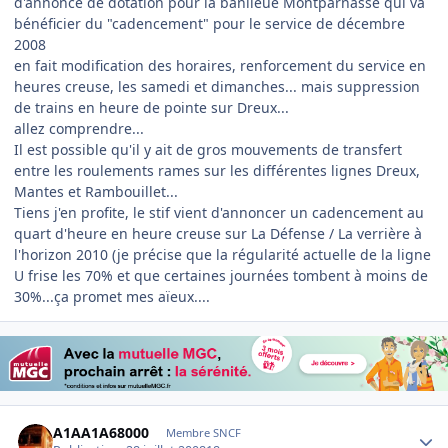
d'annonce de dotation pour la banlieue Montparnasse qui va
bénéficier du "cadencement" pour le service de décembre
2008
en fait modification des horaires, renforcement du service en
heures creuse, les samedi et dimanches... mais suppression
de trains en heure de pointe sur Dreux...
allez comprendre...
Il est possible qu'il y ait de gros mouvements de transfert
entre les roulements rames sur les différentes lignes Dreux,
Mantes et Rambouillet...
Tiens j'en profite, le stif vient d'annoncer un cadencement au
quart d'heure en heure creuse sur La Défense / La verrière à
l'horizon 2010 (je précise que la régularité actuelle de la ligne
U frise les 70% et que certaines journées tombent à moins de
30%...ça promet mes aïeux....
Author stats
A1AA1A68000
Membre SNCF