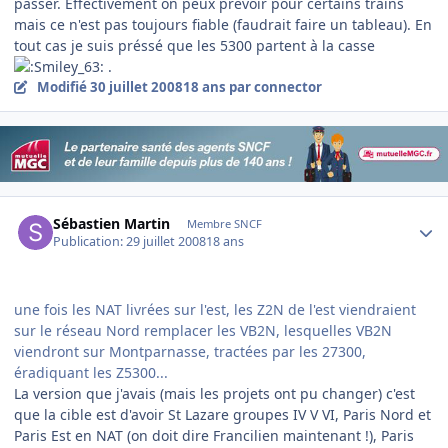
passer. Effectivement on peux prévoir pour certains trains
mais ce n'est pas toujours fiable (faudrait faire un tableau). En
tout cas je suis préssé que les 5300 partent à la casse
.
Modifié
30 juillet 2008
18 ans
par connector
Author stats
Sébastien Martin
Membre SNCF
Publication:
29 juillet 2008
18 ans
une fois les NAT livrées sur l'est, les Z2N de l'est viendraient
sur le réseau Nord remplacer les VB2N, lesquelles VB2N
viendront sur Montparnasse, tractées par les 27300,
éradiquant les Z5300...
La version que j'avais (mais les projets ont pu changer) c'est
que la cible est d'avoir St Lazare groupes IV V VI, Paris Nord et
Paris Est en NAT (on doit dire Francilien maintenant !), Paris