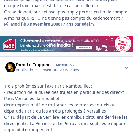
chaque train, mais c'est déjà le cas actuellement...
On ne devrait, sur cet axe, pas trop y perdre en fin de compte.
A moins que RIHO ne tienne pas compte du cadencement ?
Modifié
3 novembre 2008
17 ans
par edel79
Author stats
Dom Le Trappeur
Membre SNCF
Publication:
3 novembre 2008
17 ans
Trois problèmes sur l'axe Paris Rambouillet :
- réduction de la durée des trajets en particulier des direcxt
Paris Versailles Rambouillet
donc impossibilité de rattraper les retards éventuels au
départ de Paris ou les arrêts prolongés à Versailles
Or au départ de La Verrière les omnibus circulent derrière les
direct (entre La Verrière et Le Perray) : une seule voie impaire
= goulot d'étranglement...