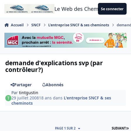
Aller au contenu
Le Web des Cheminots
Se connecter
Accueil
SNCF
L'entreprise SNCF & ses cheminots
demande
demande d'explications svp (par
contrôleur?)
Partager
Abonnés
Par
tintgustin
29 juillet 2008
18 ans
dans
L'entreprise SNCF & ses
cheminots
D
PAGE 1 SUR 2
SUIVANT