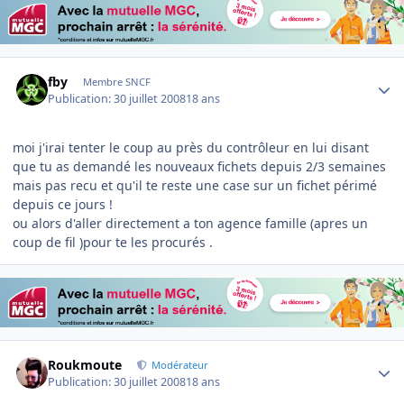
Author stats
fby
Membre SNCF
Publication:
30 juillet 2008
18 ans
moi j'irai tenter le coup au près du contrôleur en lui disant
que tu as demandé les nouveaux fichets depuis 2/3 semaines
mais pas recu et qu'il te reste une case sur un fichet périmé
depuis ce jours !
ou alors d'aller directement a ton agence famille (apres un
coup de fil )pour te les procurés .
Author stats
Roukmoute
Modérateur
Publication:
30 juillet 2008
18 ans