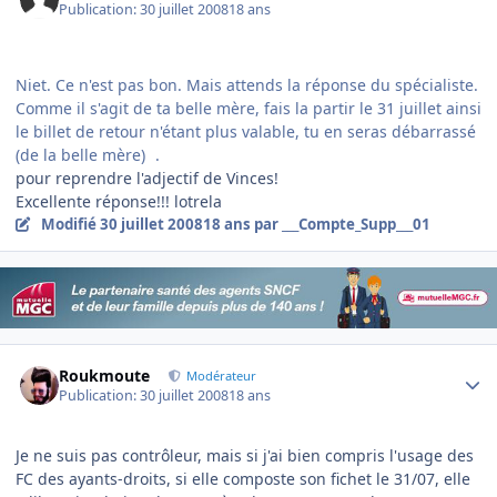
Publication:
30 juillet 2008
18 ans
Niet. Ce n'est pas bon. Mais attends la réponse du spécialiste.
Comme il s'agit de ta belle mère, fais la partir le 31 juillet ainsi
le billet de retour n'étant plus valable, tu en seras débarrassé
(de la belle mère)
.
pour reprendre l'adjectif de Vinces!
Excellente réponse!!! lotrela
Modifié
30 juillet 2008
18 ans
par ___Compte_Supp___01
Author stats
Roukmoute
Modérateur
Publication:
30 juillet 2008
18 ans
Je ne suis pas contrôleur, mais si j'ai bien compris l'usage des
FC des ayants-droits, si elle composte son fichet le 31/07, elle