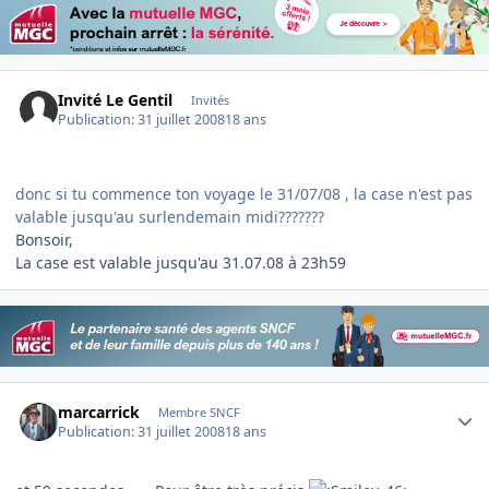
Invité Le Gentil
Invités
Publication:
31 juillet 2008
18 ans
donc si tu commence ton voyage le 31/07/08 , la case n'est pas
valable jusqu'au surlendemain midi???????
Bonsoir,
La case est valable jusqu'au 31.07.08 à 23h59
Author stats
marcarrick
Membre SNCF
Publication:
31 juillet 2008
18 ans