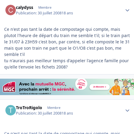
Author stats
calydyss
Membre
Publication:
30 juillet 2008
18 ans
Ce n'est pas tant la date de compostage qui compte, mais
plutot l'heure de départ du train me semble t'il; si le train part
le 31/07 à 23H59 c'est bon, par contre, si elle composte le le 31
mais que son train ne part que le O1/O8 c'est pas bon, me
semble t'il
tu n'aurais pas meilleur temps d'appeler l'agence famille pour
qu'elle t'envoie les fichets 2008?
Author stats
TroTroRigolo
Membre
Publication:
30 juillet 2008
18 ans
Ce n'est pas tant la date de compostage qui compte, mais