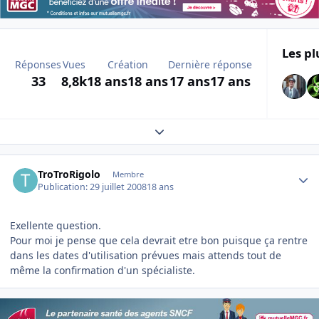
Les pl
Réponses
Vues
Création
Dernière réponse
33
8,8k
18 ans
18 ans
17 ans
17 ans
Expand topic overview
Author stats
TroTroRigolo
Membre
Publication:
29 juillet 2008
18 ans
Exellente question.
Pour moi je pense que cela devrait etre bon puisque ça rentre
dans les dates d'utilisation prévues mais attends tout de
même la confirmation d'un spécialiste.