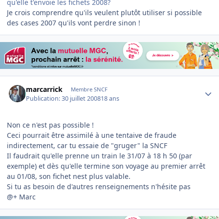
qu'elle t'envoie les fichets 2008?
Je crois comprendre qu'ils veulent plutôt utiliser si possible
des cases 2007 qu'ils vont perdre sinon !
Author stats
marcarrick
Membre SNCF
Publication:
30 juillet 2008
18 ans
Non ce n'est pas possible !
Ceci pourrait être assimilé à une tentaive de fraude
indirectement, car tu essaie de "gruger" la SNCF
Il faudrait qu'elle prenne un train le 31/07 à 18 h 50 (par
exemple) et dès qu'elle termine son voyage au premier arrêt
au 01/08, son fichet nest plus valable.
Si tu as besoin de d'autres renseignements n'hésite pas
@+ Marc