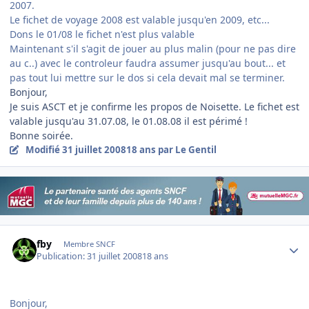
2007.
Le fichet de voyage 2008 est valable jusqu'en 2009, etc...
Dons le 01/08 le fichet n'est plus valable
Maintenant s'il s'agit de jouer au plus malin (pour ne pas dire
au c..) avec le controleur faudra assumer jusqu'au bout... et
pas tout lui mettre sur le dos si cela devait mal se terminer.
Bonjour,
Je suis ASCT et je confirme les propos de Noisette. Le fichet est
valable jusqu'au 31.07.08, le 01.08.08 il est périmé !
Bonne soirée.
Modifié
31 juillet 2008
18 ans
par Le Gentil
Author stats
fby
Membre SNCF
Publication:
31 juillet 2008
18 ans
Bonjour,