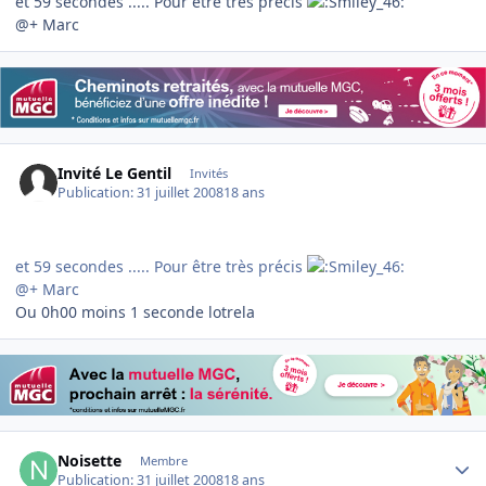
et 59 secondes ..... Pour être très précis
@+ Marc
Invité Le Gentil
Invités
Publication:
31 juillet 2008
18 ans
et 59 secondes ..... Pour être très précis
@+ Marc
Ou 0h00 moins 1 seconde lotrela
Author stats
Noisette
Membre
Publication:
31 juillet 2008
18 ans