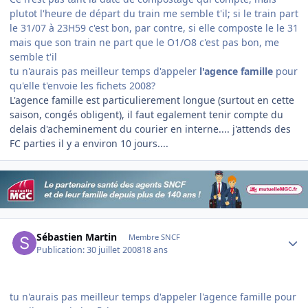
plutot l'heure de départ du train me semble t'il; si le train part
le 31/07 à 23H59 c'est bon, par contre, si elle composte le le 31
mais que son train ne part que le O1/O8 c'est pas bon, me
semble t'il
tu n'aurais pas meilleur temps d'appeler
l'agence famille
pour
qu'elle t'envoie les fichets 2008?
L'agence famille est particulierement longue (surtout en cette
saison, congés obligent), il faut egalement tenir compte du
delais d'acheminement du courier en interne.... j'attends des
FC parties il y a environ 10 jours....
Author stats
Sébastien Martin
Membre SNCF
Publication:
30 juillet 2008
18 ans
tu n'aurais pas meilleur temps d'appeler l'agence famille pour