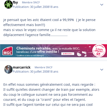
fby
Membre SNCF
Publication:
30 juillet 2008
18 ans
je pensait que les astc étaient cool a 99,99%
( je le pense
effectivement mais bon!!!)
mais si vous le voyez comme ça il ne reste que la solution
déplacement l'agence famille..................
Author stats
marcarrick
Membre SNCF
Publication:
30 juillet 2008
18 ans
En effet nous sommes généralement cool, mais regarde :
Il suffit qu'elles doivent changer de train par exemple, alors
du coup le collegue suivant ne sera pas forcemment au
courant, et du coup ca "craint" pour elles et l'agent.
Il suffit que l'agent tombe sur celui qui ne sera pas cool