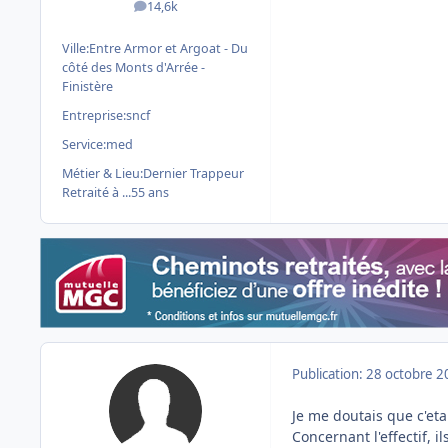
14,6k
messages
Ville:
Entre Armor et Argoat - Du
côté des Monts d'Arrée -
Finistère
Entreprise:
sncf
Service:
med
Métier & Lieu:
Dernier Trappeur
Retraité à ...55 ans
Publication:
28 octobre 2
Je me doutais que c'eta
Concernant l'effectif,