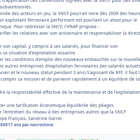
 d'application des conventions signées avec la SNCF, pour des bill
t subventionnés.
inée des acteurs en jeu, la SNCF pourrait vivre dès 2009 des heur
d'un exploitant ferroviaire performant est pourtant un atout pour le
ue. Pour redresser la SNCF, l'iFRAP propose :
rifier les relations avec son actionnaire et responsabiliser la direc
 son capital, y compris à ses salariés, pour financer son
 sa situation d'exploitation assainie
er les conditions d'emploi des nouveaux embauchés sur la nouvell
s autres entreprises d'exploitation ferroviaires (les salariés actuel
ncien et le nouveau statut pendant 3 ans) S'agissant de RFF, il faut l
complir sa mission et de parvenir rapidement à un équilibre de s
e la responsabilité effective de la maintenance et de l'exploitatio
er une tarification économique équilibrée des péages
 l'entretien du réseau à des entreprises autres que la SNCF
ippe François, Sandrine Gorrer
2008
17 ans
par necroshine