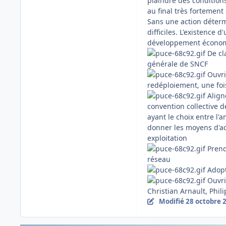
plaindre des conditions
au final très fortemen
Sans une action déterm
difficiles. L'existence 
développement économiq
De cla
générale de SNCF
Ouvrir
redéploiement, une fois
Align
convention collective de
ayant le choix entre l'a
donner les moyens d'ac
exploitation
Prendr
réseau
Adopt
Ouvrir
Christian Arnault, Phil
Modifié
28 octobre 