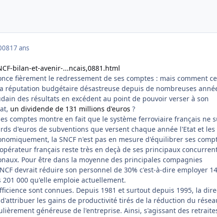
008
17 ans
CF-bilan-et-avenir-...ncais,0881.html
once fièrement le redressement de ses comptes : mais comment ce
 la réputation budgétaire désastreuse depuis de nombreuses anné
udain des résultats en excédent au point de pouvoir verser à son
tat,
un dividende de 131 millions d'euros
?
es comptes montre en fait que le système ferroviaire français ne s
ards d'euros de subventions que versent chaque année l'Etat et les
 Economiquement, la SNCF n'est pas en mesure d'équilibrer ses comp
l'opérateur français reste très en deçà de ses principaux concurren
onaux. Pour être dans la moyenne des principales compagnies
NCF devrait réduire son personnel de 30% c'est-à-dire employer 1
s 201 000 qu'elle emploie actuellement.
fficience sont connues. Depuis 1981 et surtout depuis 1995, la dire
 d'attribuer les gains de productivité tirés de la réduction du résea
ulièrement généreuse de l'entreprise. Ainsi, s'agissant des retraites