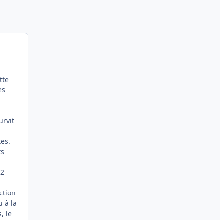
tte
es
urvit
tes.
ts
42
ction
u à la
, le