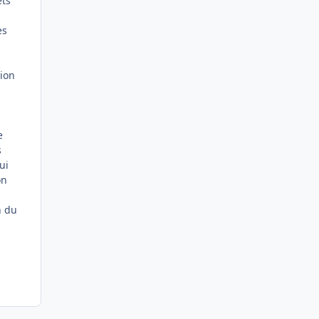
ets
es
tion
e
s
ui
on
n du