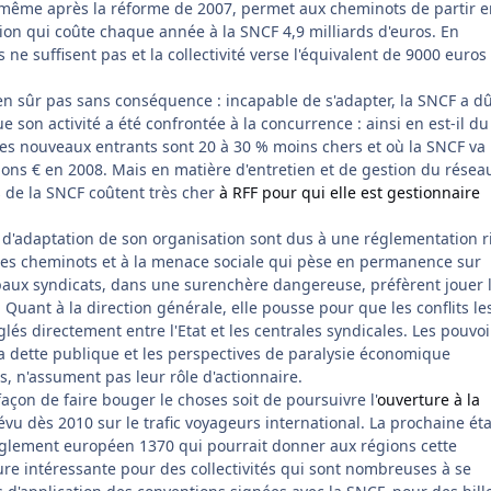
 même après la réforme de 2007, permet aux cheminots de partir e
ion qui coûte chaque année à la SNCF 4,9 milliards d'euros. En
s ne suffisent pas et la collectivité verse l'équivalent de 9000 euros
ien sûr pas sans conséquence : incapable de s'adapter, la SNCF a d
 son activité a été confrontée à la concurrence : ainsi en est-il du
 des nouveaux entrants sont 20 à 30 % moins chers et où la SNCF va
ions € en 2008. Mais en matière d'entretien et de gestion du résea
s de la SNCF coûtent très cher
à RFF pour qui elle est gestionnaire
 d'adaptation de son organisation sont dus à une réglementation r
 des cheminots et à la menace sociale qui pèse en permanence sur
cipaux syndicats, dans une surenchère dangereuse, préfèrent jouer 
 Quant à la direction générale, elle pousse pour que les conflits le
glés directement entre l'Etat et les centrales syndicales. Les pouvoi
la dette publique et les perspectives de paralysie économique
s, n'assument pas leur rôle d'actionnaire.
façon de faire bouger le choses soit de poursuivre l'
ouverture à la
évu dès 2010 sur le trafic voyageurs international. La prochaine ét
règlement européen 1370 qui pourrait donner aux régions cette
ure intéressante pour des collectivités qui sont nombreuses à se