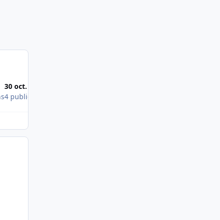
30 oct. 2008
ns
4 publications