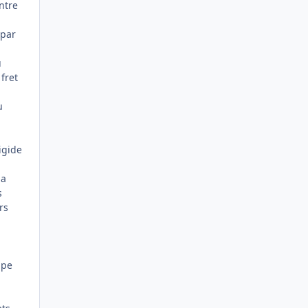
ntre
 par
û
 fret
u
igide
la
s
rs
ape