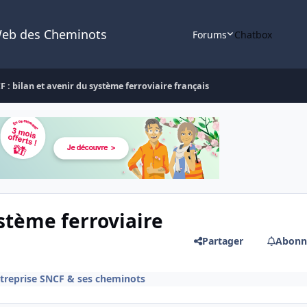
Web des Cheminots
Forums
Chatbox
F : bilan et avenir du système ferroviaire français
ystème ferroviaire
Partager
Abonn
ntreprise SNCF & ses cheminots