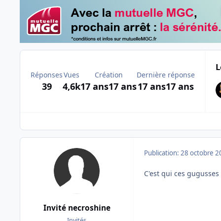
L
Réponses
Vues
Création
Dernière réponse
39
4,6k
17 ans
17 ans
17 ans
17 ans
Publication:
28 octobre 2
C'est qui ces gugusses ?
Invité necroshine
Invités