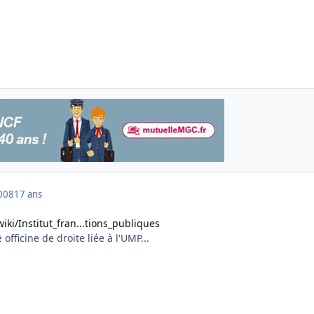
008
17 ans
wiki/Institut_fran...tions_publiques
fficine de droite liée à l'UMP...