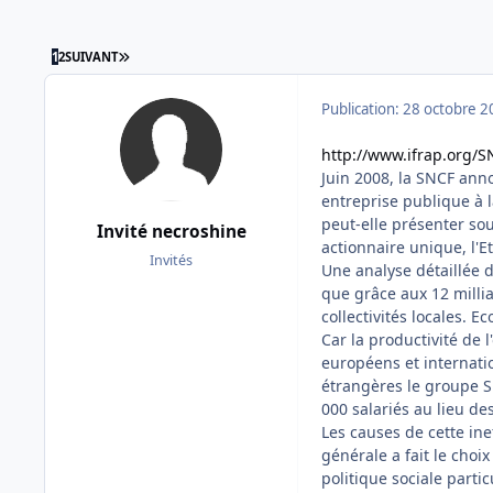
DERNIÈRE PAGE
1
2
SUIVANT
Publication:
28 octobre 2
http://www.ifrap.org/SN
Juin 2008, la SNCF ann
entreprise publique à
peut-elle présenter so
Invité necroshine
actionnaire unique, l'E
Invités
Une analyse détaillée d
que grâce aux 12 milli
collectivités locales.
Car la productivité de 
européens et internati
étrangères le groupe S
000 salariés au lieu de
Les causes de cette ine
générale a fait le choix
politique sociale partic