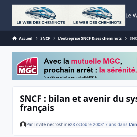
Aller au contenu
Le 
Accueil
SNCF
L'entreprise SNCF & ses cheminots
SNC
SNCF : bilan et avenir du s
français
Par
Invité necroshine
28 octobre 2008
17 ans
dans
L'e