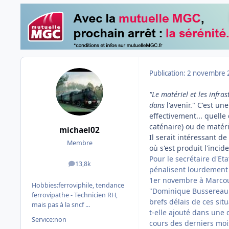
Publication:
2 novembre 
"Le matériel et les infra
dans
l'avenir." C'est u
effectivement... quelle 
caténaire) ou de matér
michael02
Il serait intéressant d
Membre
où s'est produit l'incide
Pour le secrétaire d'E
13,8k
messages
pénalisent lourdement 
1er novembre à Marcoussi
Hobbies:
ferroviphile, tendance
"Dominique Bussereau 
ferrovipathe - Technicien RH,
brefs délais de ces sit
mais pas à la sncf ...
t-elle ajouté dans une 
Service:
non
cours des derniers moi