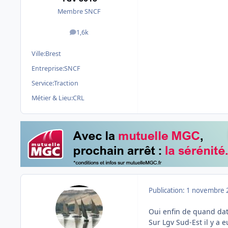
Membre SNCF
1,6k
messages
Ville:
Brest
Entreprise:
SNCF
Service:
Traction
Métier & Lieu:
CRL
Publication:
1 novembre 
Oui enfin de quand date
Sur Lgv Sud-Est il y a e