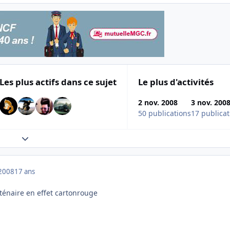
Les plus actifs dans ce sujet
Le plus d'activités
2 nov. 2008
3 nov. 200
50 publications
17 publicat
Expand topic overview
2008
17 ans
caténaire en effet cartonrouge