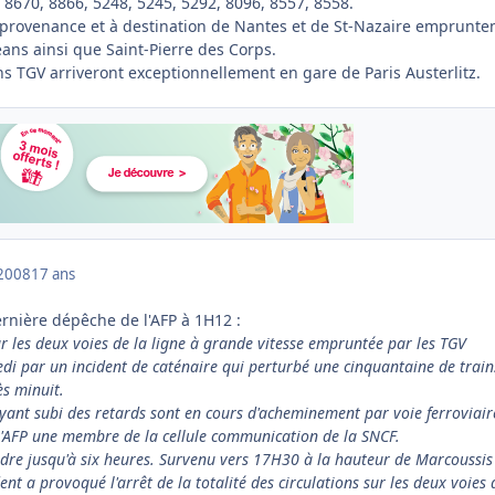
 8670, 8866, 5248, 5245, 5292, 8096, 8557, 8558.
provenance et à destination de Nantes et de St-Nazaire emprunte
léans ainsi que Saint-Pierre des Corps.
ns TGV arriveront exceptionnellement en gare de Paris Austerlitz.
2008
17 ans
dernière dépêche de l'AFP à 1H12 :
ur les deux voies de la ligne à grande vitesse empruntée par les TGV
edi par un incident de caténaire qui perturbé une cinquantaine de train
s minuit.
yant subi des retards sont en cours d'acheminement par voie ferroviair
l'AFP une membre de la cellule communication de la SNCF.
ndre jusqu'à six heures. Survenu vers 17H30 à la hauteur de Marcoussis
dent a provoqué l'arrêt de la totalité des circulations sur les deux voies 