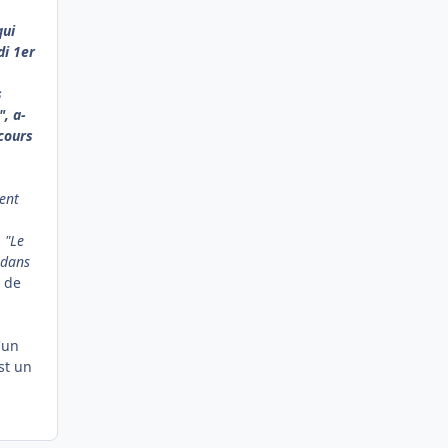
qui
di 1er
s
, a-
 cours
ment
:
"Le
 dans
e de
'un
st un