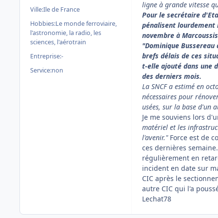
ligne à grande vitesse qu
Ville:
Ile de France
Pour le secrétaire d'Et
Hobbies:
Le monde ferroviaire,
pénalisent lourdement l
l'astronomie, la radio, les
novembre à Marcoussis es
sciences, l'aérotrain
"Dominique Bussereau d
brefs délais de ces sit
Entreprise:
-
t-elle ajouté dans une d
Service:
non
des derniers mois.
La SNCF a estimé en octo
nécessaires pour rénover
usées, sur la base d'un 
Je me souviens lors d'u
matériel et les infrastru
l'avenir."
Force est de c
ces dernières semaine
régulièrement en retar
incident en date sur 
CIC après le sectionnem
autre CIC qui l'a pouss
Lechat78