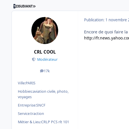
DERNIÈRE PAGE
1
2
3
SUIVANT
Publication:
1 novembre 
Encore de quoi faire la
http://fr.news.yahoo.c
CRL COOL
Modérateur
17k
messages
Ville:
PARIS
Hobbies:
aviation civile, photo,
voyages
Entreprise:
SNCF
Service:
traction
Métier & Lieu:
CRLP PCS rlt 101