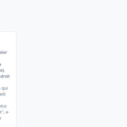
plier
a
e).
ndroit
s qui
edi
plus
", a-
u