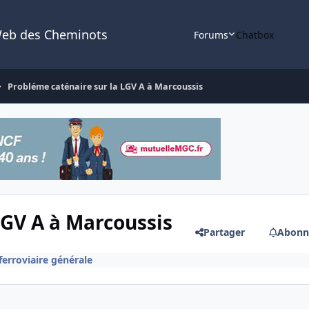
Web des Cheminots
Forums
Chatbox
Probléme caténaire sur la LGV A à Marcoussis
LGV A à Marcoussis
Partager
Abonn
ferroviaire générale