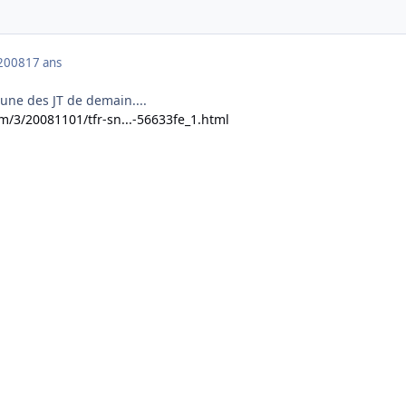
2008
17 ans
 une des JT de demain....
om/3/20081101/tfr-sn...-56633fe_1.html