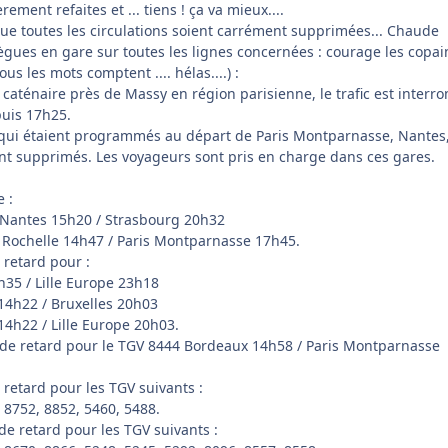
rement refaites et ... tiens ! ça va mieux....
que toutes les circulations soient carrément supprimées... Chaude
gues en gare sur toutes les lignes concernées : courage les copains
ous les mots comptent .... hélas....) :
 caténaire près de Massy en région parisienne, le trafic est inter
puis 17h25.
 qui étaient programmés au départ de Paris Montparnasse, Nantes
t supprimés. Les voyageurs sont pris en charge dans ces gares.
 :
 Nantes 15h20 / Strasbourg 20h32
 Rochelle 14h47 / Paris Montparnasse 17h45.
 retard pour :
35 / Lille Europe 23h18
14h22 / Bruxelles 20h03
4h22 / Lille Europe 20h03.
 de retard pour le TGV 8444 Bordeaux 14h58 / Paris Montparnasse
retard pour les TGV suivants :
 8752, 8852, 5460, 5488.
de retard pour les TGV suivants :