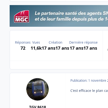
Réponses
Vues
Création
Dernière réponse
72
11,6k
17 ans
17 ans
17 ans
17 ans
Publication:
1 novembre 
C'est efficace le plan 
TGV 8618