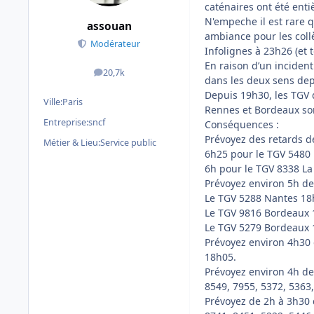
caténaires ont été entiè
N'empeche il est rare 
assouan
ambiance pour les collè
Modérateur
Infolignes à 23h26 (et t
En raison d’un incident
20,7k
messages
dans les deux sens de
Depuis 19h30, les TGV
Ville:
Paris
Rennes et Bordeaux son
Entreprise:
sncf
Conséquences :
Prévoyez des retards de
Métier & Lieu:
Service public
6h25 pour le TGV 5480
6h pour le TGV 8338 La
Prévoyez environ 5h de
Le TGV 5288 Nantes 18h
Le TGV 9816 Bordeaux 
Le TGV 5279 Bordeaux 1
Prévoyez environ 4h30
18h05.
Prévoyez environ 4h de 
8549, 7955, 5372, 5363,
Prévoyez de 2h à 3h30 