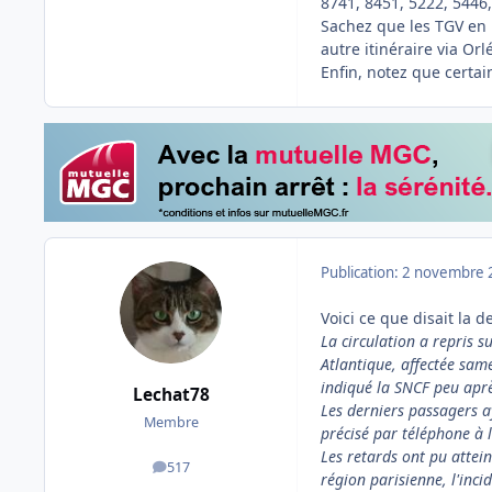
8741, 8451, 5222, 5446,
Sachez que les TGV en 
autre itinéraire via Or
Enfin, notez que certai
Publication:
2 novembre 
Voici ce que disait la 
La circulation a repris s
Atlantique, affectée sam
indiqué la SNCF peu aprè
Lechat78
Les derniers passagers a
Membre
précisé par téléphone à 
Les retards ont pu attei
517
messages
région parisienne, l'inci