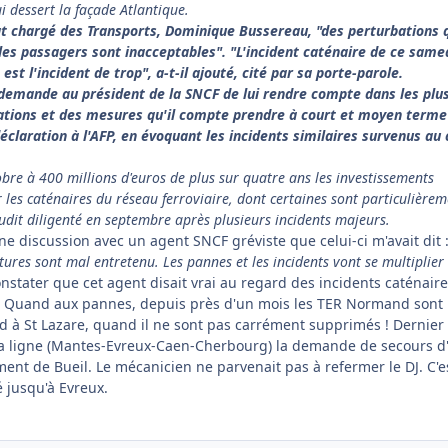
i dessert la façade Atlantique.
at chargé des Transports, Dominique Bussereau, "des perturbations 
es passagers sont inacceptables". "L'incident caténaire de ce same
t l'incident de trop", a-t-il ajouté, cité par sa porte-parole.
emande au président de la SNCF de lui rendre compte dans les plu
uations et des mesures qu'il compte prendre à court et moyen terme"
éclaration à l'AFP, en évoquant les incidents similaires survenus au
bre à 400 millions d'euros de plus sur quatre ans les investissements
 les caténaires du réseau ferroviaire, dont certaines sont particulière
audit diligenté en septembre après plusieurs incidents majeurs.
ne discussion avec un agent SNCF gréviste que celui-ci m'avait dit 
ctures sont mal entretenu. Les pannes et les incidents vont se multiplier
onstater que cet agent disait vrai au regard des incidents caténair
. Quand aux pannes, depuis près d'un mois les TER Normand sont
d à St Lazare, quand il ne sont pas carrément supprimés ! Dernier
ma ligne (Mantes-Evreux-Caen-Cherbourg) la demande de secours d
ent de Bueil. Le mécanicien ne parvenait pas à refermer le DJ. C'e
é jusqu'à Evreux.