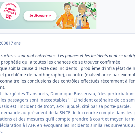
2008
17 ans
structures sont mal entretenus. Les pannes et les incidents vont se multi
ne prophétie qui a toutes les chances de se trouver confirmée
que soit la cause directe des incidents : problème d'infra (état de l
iel (problème de panthographe), ou autre (malveillance par exempl
e connaitre les conclusions des contrôles effectués récemment à l'e
nt.
tat chargé des Transports, Dominique Bussereau, "des perturbation
les passagers sont inacceptables". "L'incident caténaire de ce sam
s est l'incident de trop", a-t-il ajouté, cité par sa porte-parole.
demande au président de la SNCF de lui rendre compte dans les 
uations et des mesures qu'il compte prendre à court et moyen terme
déclaration à l'AFP, en évoquant les incidents similaires survenus a
s.