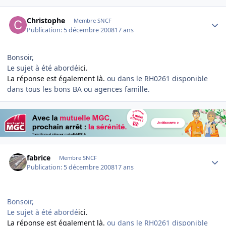
Author stats
Christophe
Membre SNCF
Publication:
5 décembre 2008
17 ans
Bonsoir,
Le sujet à été abordé
ici.
La réponse est également là.
ou dans le RH0261 disponible
dans tous les bons BA ou agences famille.
Author stats
fabrice
Membre SNCF
Publication:
5 décembre 2008
17 ans
Bonsoir,
Le sujet à été abordé
ici.
La réponse est également là.
ou dans le RH0261 disponible