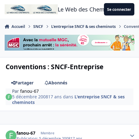
Aller au contenu
Le Web des Cheminots
Se connecter
Accueil
SNCF
L'entreprise SNCF & ses cheminots
Convent
Conventions : SNCF-Entreprise
Partager
Abonnés
Par
fanou-67
5 décembre 2008
17 ans
dans
L'entreprise SNCF & ses
cheminots
Author stats
fanou-67
Membre
Publication:
5 décembre 2008
17 ans