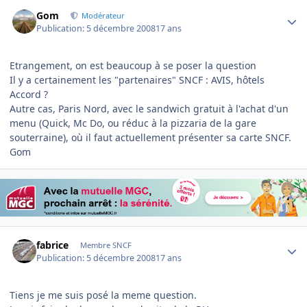
Author stats
Gom
Modérateur
Publication:
5 décembre 2008
17 ans
Etrangement, on est beaucoup à se poser la question
Il y a certainement les "partenaires" SNCF : AVIS, hôtels
Accord ?
Autre cas, Paris Nord, avec le sandwich gratuit à l'achat d'un
menu (Quick, Mc Do, ou réduc à la pizzaria de la gare
souterraine), où il faut actuellement présenter sa carte SNCF.
Gom
Author stats
fabrice
Membre SNCF
Publication:
5 décembre 2008
17 ans
Tiens je me suis posé la meme question.