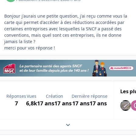
Bonjour j'aurais une petite question, j'ai reçu comme vous la
carte qui permet d'accéder à des réductions accordées par
certaines entreprises avec lesquelles la SNCF a passé des
conventions, mais quel sont ces entreprises, ils ne donne
jamais la liste ?
merci pour vos réponse !
Les pl
Réponses
Vues
Création
Dernière réponse
7
6,8k
17 ans
17 ans
17 ans
17 ans
Expand topic overview