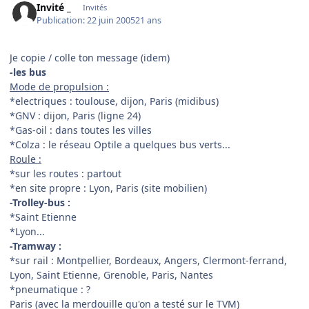
Invité _
Invités
Publication:
22 juin 2005
21 ans
Je copie / colle ton message (idem)
-les bus
Mode de propulsion :
*electriques : toulouse, dijon, Paris (midibus)
*GNV : dijon, Paris (ligne 24)
*Gas-oil : dans toutes les villes
*Colza : le réseau Optile a quelques bus verts...
Roule :
*sur les routes : partout
*en site propre : Lyon, Paris (site mobilien)
-Trolley-bus :
*Saint Etienne
*Lyon...
-Tramway :
*sur rail : Montpellier, Bordeaux, Angers, Clermont-ferrand,
Lyon, Saint Etienne, Grenoble, Paris, Nantes
*pneumatique : ?
Paris (avec la merdouille qu'on a testé sur le TVM)