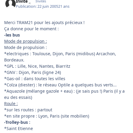
Invité _
Invités
Publication:
22 juin 2005
21 ans
Merci TRAM21 pour les ajouts précieux !
Ça donne pour le moment :
-les bus
Mode de propulsion :
Mode de propulsion :
*electriques : Toulouse, Dijon, Paris (midibus) Arcachon,
Bordeaux.
*GPL : Lille, Nice, Nantes, Biarritz
*GNV : Dijon, Paris (ligne 24)
*Gas-oil : dans toutes les villes
*Colza (diester) : le réseau Optile a quelques bus verts...
*Aquazole (mélange gazole + eau) : (je sais pus !) Paris (il y a
eu des essais)
Roule :
*sur les routes : partout
*en site propre : Lyon, Paris (site mobilien)
-Trolley-bus :
*Saint Etienne