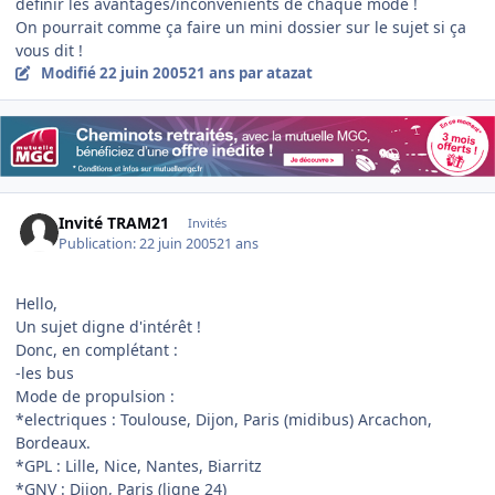
définir les avantages/inconvénients de chaque mode !
On pourrait comme ça faire un mini dossier sur le sujet si ça
vous dit !
Modifié
22 juin 2005
21 ans
par atazat
Invité TRAM21
Invités
Publication:
22 juin 2005
21 ans
Hello,
Un sujet digne d'intérêt !
Donc, en complétant :
-les bus
Mode de propulsion :
*electriques : Toulouse, Dijon, Paris (midibus) Arcachon,
Bordeaux.
*GPL : Lille, Nice, Nantes, Biarritz
*GNV : Dijon, Paris (ligne 24)