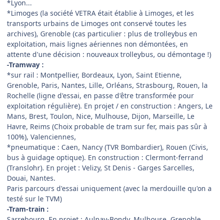
*Lyon...
*Limoges (la société VETRA était établie à Limoges, et les
transports urbains de Limoges ont conservé toutes les
archives), Grenoble (cas particulier : plus de trolleybus en
exploitation, mais lignes aériennes non démontées, en
attente d'une décision : nouveaux trolleybus, ou démontage !)
-Tramway :
*sur rail : Montpellier, Bordeaux, Lyon, Saint Etienne,
Grenoble, Paris, Nantes, Lille, Orléans, Strasbourg, Rouen, la
Rochelle (ligne d'essai, en passe d'être transformée pour
exploitation régulière). En projet / en construction : Angers, Le
Mans, Brest, Toulon, Nice, Mulhouse, Dijon, Marseille, Le
Havre, Reims (Choix probable de tram sur fer, mais pas sûr à
100%), Valenciennes,
*pneumatique : Caen, Nancy (TVR Bombardier), Rouen (Civis,
bus à guidage optique). En construction : Clermont-ferrand
(Translohr). En projet : Velizy, St Denis - Garges Sarcelles,
Douai, Nantes.
Paris parcours d'essai uniquement (avec la merdouille qu'on a
testé sur le TVM)
-Tram-train :
Sarrebourg. En projet : Aulnay-Bondy, Mulhouse, Grenoble,