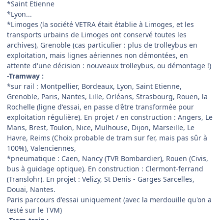
*Saint Etienne
*Lyon...
*Limoges (la société VETRA était établie à Limoges, et les
transports urbains de Limoges ont conservé toutes les
archives), Grenoble (cas particulier : plus de trolleybus en
exploitation, mais lignes aériennes non démontées, en
attente d'une décision : nouveaux trolleybus, ou démontage !)
-Tramway :
*sur rail : Montpellier, Bordeaux, Lyon, Saint Etienne,
Grenoble, Paris, Nantes, Lille, Orléans, Strasbourg, Rouen, la
Rochelle (ligne d'essai, en passe d'être transformée pour
exploitation régulière). En projet / en construction : Angers, Le
Mans, Brest, Toulon, Nice, Mulhouse, Dijon, Marseille, Le
Havre, Reims (Choix probable de tram sur fer, mais pas sûr à
100%), Valenciennes,
*pneumatique : Caen, Nancy (TVR Bombardier), Rouen (Civis,
bus à guidage optique). En construction : Clermont-ferrand
(Translohr). En projet : Velizy, St Denis - Garges Sarcelles,
Douai, Nantes.
Paris parcours d'essai uniquement (avec la merdouille qu'on a
testé sur le TVM)