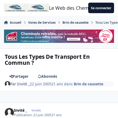
Aller au contenu
Le Web des Cheminots
Se connecter
Accueil
Voies de Services
Brin de causette
Tous Les Typ
Tous Les Types De Transport En
Commun ?
Partager
Abonnés
Par
Invité _
22 juin 2005
21 ans
dans
Brin de causette
Invité _
Invités
Publication:
22 juin 2005
21 ans