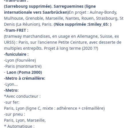
-Tram-train :
(Sarrebourg supprimée). Sarreguemines (ligne
internationale vers Saarbrücken)
En projet : Aulnay-Bondy,
Mulhouse, Grenoble, Marseille, Nantes, Rouen, Strasbourg, St
Denis (La Réunion), Paris.
(Nice supprimée :Smiley_65: )
-Tram-FRET :
(tramway marchandises, en usage en Allemagne, Suisse, ex
URSS) : Paris, sur l'ancienne Petite Ceinture, avec desserte de
multiples entrepôts. Projet à long terme (2020 ??)
-funiculaire :
-Lyon (Fourvière)
-Paris (montmartre)
-
Laon (Poma 2000)
-Metro à crémaillère:
-Lyon...
-Metro:
*Avec conducteur :
-sur fer:
Paris, Lyon (ligne C, mixte : adhérence + crémaillère)
-sur pneu :
Paris, Lyon, Marseille,
* Automatique :