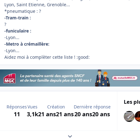
Lyon, Saint Etienne, Grenoble...
*pneumatique : ?
-Tram-train :
?
-funiculaire :
-Lyon...
-Metro à crémaillère:
-Lyon...
Aidez moi à complèter cette liste ! :good:
Les pl
Réponses
Vues
Création
Dernière réponse
11
3,1k
21 ans
21 ans
20 ans
20 ans
Expand topic overview