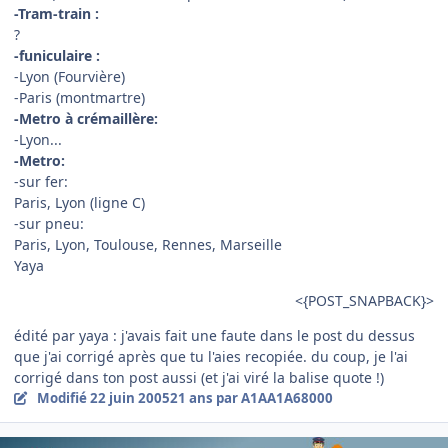
-Tram-train :
?
-funiculaire :
-Lyon (Fourvière)
-Paris (montmartre)
-Metro à crémaillère:
-Lyon...
-Metro:
-sur fer:
Paris, Lyon (ligne C)
-sur pneu:
Paris, Lyon, Toulouse, Rennes, Marseille
Yaya
<{POST_SNAPBACK}>
édité par yaya : j'avais fait une faute dans le post du dessus
que j'ai corrigé après que tu l'aies recopiée. du coup, je l'ai
corrigé dans ton post aussi (et j'ai viré la balise quote !)
Modifié
22 juin 2005
21 ans
par A1AA1A68000