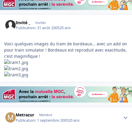
Invité _
Invités
Publication:
31 août 2005
20 ans
Voici quelques images du tram de bordeaux... avec un add on
pour train simulator ! Bordeaux est reproduit avec exactitude,
c'est maginifique !
Author stats
Metrazur
Membre
Publication:
1 septembre 2005
20 ans