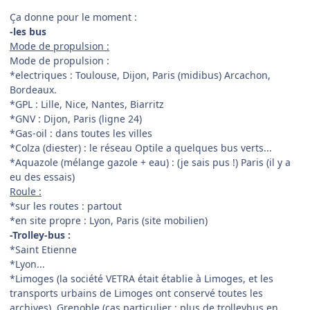
Ça donne pour le moment :
-les bus
Mode de propulsion :
Mode de propulsion :
*electriques : Toulouse, Dijon, Paris (midibus) Arcachon,
Bordeaux.
*GPL : Lille, Nice, Nantes, Biarritz
*GNV : Dijon, Paris (ligne 24)
*Gas-oil : dans toutes les villes
*Colza (diester) : le réseau Optile a quelques bus verts...
*Aquazole (mélange gazole + eau) : (je sais pus !) Paris (il y a
eu des essais)
Roule :
*sur les routes : partout
*en site propre : Lyon, Paris (site mobilien)
-Trolley-bus :
*Saint Etienne
*Lyon...
*Limoges (la société VETRA était établie à Limoges, et les
transports urbains de Limoges ont conservé toutes les
archives), Grenoble (cas particulier : plus de trolleybus en