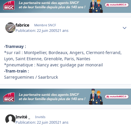
Author stats
fabrice
Membre SNCF
Publication:
22 juin 2005
21 ans
-Tramway :
*sur rail : Montpellier, Bordeaux, Angers, Clermont-ferrand,
Lyon, Saint Etienne, Grenoble, Paris, Nantes
*pneumatique : Nancy avec guidage par monorail
-Tram-train :
Sarreguemines / Saarbruck
Invité _
Invités
Publication:
22 juin 2005
21 ans