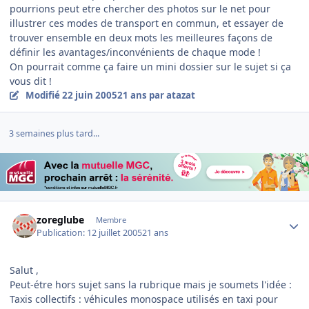
pourrions peut etre chercher des photos sur le net pour
illustrer ces modes de transport en commun, et essayer de
trouver ensemble en deux mots les meilleures façons de
définir les avantages/inconvénients de chaque mode !
On pourrait comme ça faire un mini dossier sur le sujet si ça
vous dit !
Modifié
22 juin 2005
21 ans
par atazat
3 semaines plus tard...
Author stats
zoreglube
Membre
Publication:
12 juillet 2005
21 ans
Salut ,
Peut-étre hors sujet sans la rubrique mais je soumets l'idée :
Taxis collectifs : véhicules monospace utilisés en taxi pour