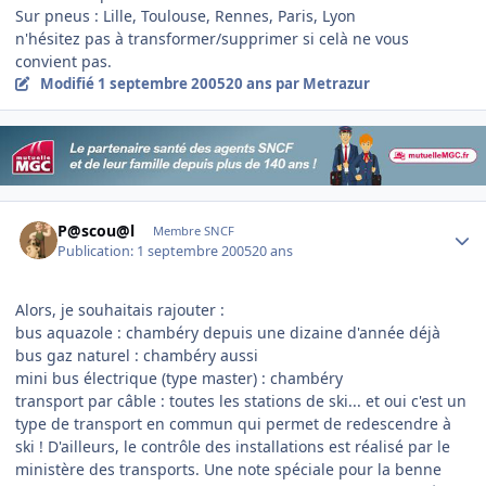
Sur pneus : Lille, Toulouse, Rennes, Paris, Lyon
n'hésitez pas à transformer/supprimer si celà ne vous
convient pas.
Modifié
1 septembre 2005
20 ans
par Metrazur
Author stats
P@scou@l
Membre SNCF
Publication:
1 septembre 2005
20 ans
Alors, je souhaitais rajouter :
bus aquazole : chambéry depuis une dizaine d'année déjà
bus gaz naturel : chambéry aussi
mini bus électrique (type master) : chambéry
transport par câble : toutes les stations de ski... et oui c'est un
type de transport en commun qui permet de redescendre à
ski ! D'ailleurs, le contrôle des installations est réalisé par le
ministère des transports. Une note spéciale pour la benne