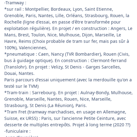
-Tramway :
*sur rail : Montpellier, Bordeaux, Lyon, Saint Etienne,
Grenoble, Paris, Nantes, Lille, Orléans, Strasbourg, Rouen, la
Rochelle (ligne d'essai, en passe d'être transformée pour
exploitation régulière). En projet / en construction : Angers, Le
Mans, Brest, Toulon, Nice, Mulhouse, Dijon, Marseille, Le
Havre, Reims (Choix probable de tram sur fer, mais pas sûr à
100%), Valenciennes,
*pneumatique : Caen, Nancy (TVR Bombardier), Rouen (Civis,
bus à guidage optique). En construction : Clermont-ferrand
(Translohr). En projet : Velizy, St Denis - Garges Sarcelles,
Douai, Nantes.
Paris parcours d'essai uniquement (avec la merdouille qu'on a
testé sur le TVM)
*Tram-train : Sarrebourg. En projet : Aulnay-Bondy, Mulhouse,
Grenoble, Marseille, Nantes, Rouen, Nice, Marseille,
Strasbourg, St Denis (La Réunion), Paris.
*Tram Fret (tramway marchadises, en usage en Allemagne,
Suisse, ex URSS) : Paris, sur l'ancienne Petite Ceinture, avec
desserte de multiples entrepôts. Projet à long terme (2020 ??)
-funiculaire :