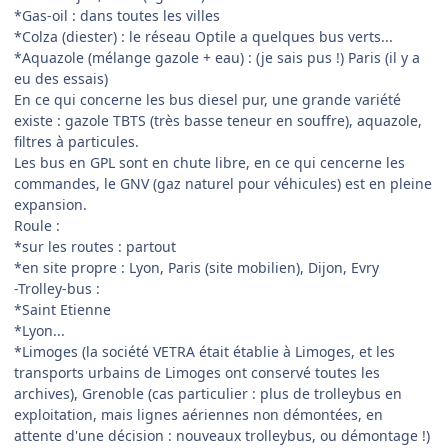
*Gas-oil : dans toutes les villes
*Colza (diester) : le réseau Optile a quelques bus verts...
*Aquazole (mélange gazole + eau) : (je sais pus !) Paris (il y a
eu des essais)
En ce qui concerne les bus diesel pur, une grande variété
existe : gazole TBTS (très basse teneur en souffre), aquazole,
filtres à particules.
Les bus en GPL sont en chute libre, en ce qui cencerne les
commandes, le GNV (gaz naturel pour véhicules) est en pleine
expansion.
Roule :
*sur les routes : partout
*en site propre : Lyon, Paris (site mobilien), Dijon, Evry
-Trolley-bus :
*Saint Etienne
*Lyon...
*Limoges (la société VETRA était établie à Limoges, et les
transports urbains de Limoges ont conservé toutes les
archives), Grenoble (cas particulier : plus de trolleybus en
exploitation, mais lignes aériennes non démontées, en
attente d'une décision : nouveaux trolleybus, ou démontage !)