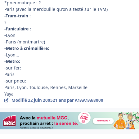
*pneumatique : ?
Paris (avec la merdouille qu'on a testé sur le TVM)
-Tram-train :
?
-funiculaire :
-Lyon
-Paris (montmartre)
-Metro à crémaillère:
-Lyon...
-Metro:
-sur fer:
Paris
-sur pneu:
Paris, Lyon, Toulouse, Rennes, Marseille
Yaya
Modifié
22 juin 2005
21 ans
par A1AA1A68000