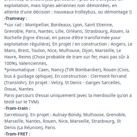
exploitation, mais lignes aériennes non démontées, en
attente d'une décision : nouveaux trolleybus, ou démontage !)
-Tramway :
*sur rail : Montpellier, Bordeaux, Lyon, Saint Etienne,
Grenoble, Paris, Nantes, Lille, Orléans, Strasbourg, Rouen, la
Rochelle (ligne d'essai, en passe d'être transformée pour
exploitation régulière). En projet / en construction : Angers, Le
Mans, Brest, Toulon, Nice, Mulhouse, Dijon, Marseille, Le
Havre, Reims (Choix probable de tram sur fer, mais pas sûr à
100%), Valenciennes,
*pneumatique : Caen, Nancy (TVR Bombardier), Rouen (Civis,
bus à guidage optique). En construction : Clermont-ferrand
(Translohr). En projet : Velizy, St Denis - Garges Sarcelles,
Douai, Nantes.
Paris parcours d'essai uniquement (avec la merdouille qu'on a
testé sur le TVM)
-Tram-train :
Sarrebourg. En projet : Aulnay-Bondy, Mulhouse, Grenoble,
Marseille, Nantes, Rouen, Nice, Marseille, Strasbourg, St
Denis (La Réunion), Paris.
-Tram-FRET :