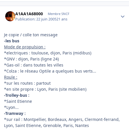
Author stats
A1AA1A68000
Membre SNCF
Publication:
22 juin 2005
21 ans
Je copie / colle ton message
-les bus
Mode de propulsion :
*electriques : toulouse, dijon, Paris (midibus)
*GNV : dijon, Paris (ligne 24)
*Gas-oil : dans toutes les villes
*Colza : le réseau Optile a quelques bus verts...
Roule :
*sur les routes : partout
*en site propre : Lyon, Paris (site mobilien)
-Trolley-bus :
*Saint Etienne
*Lyon...
-Tramway :
*sur rail : Montpellier, Bordeaux, Angers, Clermont-ferrand,
Lyon, Saint Etienne, Grenoble, Paris, Nantes