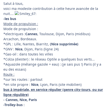
Salut à tous,
voici ma modeste contribution à cette heure avancée de la
nuit....
-les bus
Mode de propulsion :
Mode de propulsion :
*electriques :
Cannes
, Toulouse, Dijon, Paris (midibus)
Arcachon, Bordeaux.
*GPL : Lille, Nantes, Biarritz,
(Nice supprimée)
*GNV :
Nice
, Dijon, Paris (ligne 24)
*Gas-oil : dans toutes les villes
*Colza (diester) : le réseau Optile a quelques bus verts...
*Aquazole (mélange gazole + eau) : (je sais pus !) Paris (il y a
eu des essais)
Roule :
*sur les routes : partout
*en site propre :
Nice
, Lyon, Paris (site mobilien)
bus à impériale, en service régulier (genre city-tours, ou sur
ligne régulière)
- Cannes, Nice, Paris
-Trolley-bus :