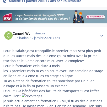
Modifié
11 janvier 2009
17 ans
par Roukmoute
Author stats
Canard Wc
Membre
Publication:
12 janvier 2009
17 ans
Pour le salaire,c'est tranquille,le premier mois sera plus petit
que les autres mais des le 2 eme ça ira mieu avec la prime
traction et le 3 eme encore mieu avec la complete!
Pour la formation: cela dure 4 mois
les 3 premiers mois tu es en cours avec une semaine de stage
en ligne et le 4 eme tu es en stage en ligne
Tu as 4 etape de formation toutes sanctioné par un bilan
d'étape et à la fin tu passera un examen.
Et oui tu va bénéficier des facilité de transports "C'est l'effet
carmillion"
je suis actuelement en formation CRML,si tu as des questions
n'ésite pas...je passe mon Bilan 1 en fin de semaine...j'en suis