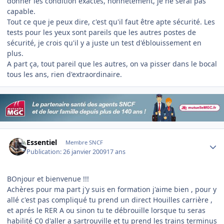
donner les condition exactes, honnêtement, je ne serai pas
capable.
Tout ce que je peux dire, c'est qu'il faut être apte sécurité. Les
tests pour les yeux sont pareils que les autres postes de
sécurité, je crois qu'il y a juste un test d'éblouissement en
plus.
A part ça, tout pareil que les autres, on va pisser dans le bocal
tous les ans, rien d'extraordinaire.
Author stats
Essentiel
Membre SNCF
Publication:
26 janvier 2009
17 ans
BOnjour et bienvenue !!!
Achères pour ma part j'y suis en formation j'aime bien , pour y
allé c'est pas compliqué tu prend un direct Houilles carrière ,
et aprés le RER A ou sinon tu te débrouille lorsque tu seras
habilité C0 d'aller a sartrouville et tu prend les trains terminus