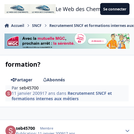
Aller au contenu
Le Web des Cheminots
Se connecter
Accueil
SNCF
Recrutement SNCF et formations internes aux
formation?
Partager
Abonnés
Par
seb45700
11 janvier 2009
17 ans
dans
Recrutement SNCF et
formations internes aux métiers
Author stats
seb45700
Membre
Publication:
11 janvier 2009
17 ans