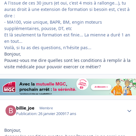
A l'issue de ces 30 jours (et oui, c'est 4 mois à rallonge...), tu
auras droit à une extension de formation si besoin est, c'est à
dire :
- MA100, voie unique, BAPR, BM, engin moteurs
supplémentaires, pousse, DT, etc
Et là seulement ta formation est finie... La mienne a duré 1 an
en tout...
Voilà, si tu as des questions, n'hésite pas...
Bonjour,
Pouvez-vous me dire quelles sont les conditions à remplir à la
visite médicale pour pouvoir exercer ce métier?
Author stats
billie_joe
Membre
Publication:
26 janvier 2009
17 ans
Bonjour,