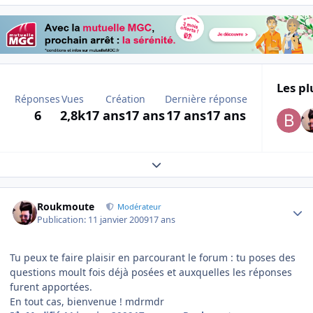
Les pl
Réponses
Vues
Création
Dernière réponse
6
2,8k
17 ans
17 ans
17 ans
17 ans
Expand topic overview
Author stats
Roukmoute
Modérateur
Publication:
11 janvier 2009
17 ans
Tu peux te faire plaisir en parcourant le forum : tu poses des
questions moult fois déjà posées et auxquelles les réponses
furent apportées.
En tout cas, bienvenue ! mdrmdr