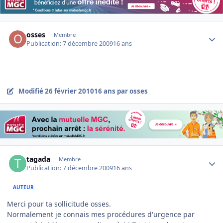
Author stats
osses
Membre
Publication:
7 décembre 2009
16 ans
Modifié
26 février 2010
16 ans
par osses
Author stats
tagada
Membre
Publication:
7 décembre 2009
16 ans
AUTEUR
Merci pour ta sollicitude osses.
Normalement je connais mes procédures d'urgence par