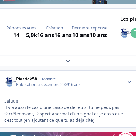
Les pl
Réponses
Vues
Création
Dernière réponse
14
5,9k
16 ans
16 ans
10 ans
10 ans
Expand topic overview
Author stats
Pierrick58
Membre
Publication:
5 décembre 2009
16 ans
Salut !!
Il y a aussi le cas d'une cascade de feu si tu ne peux pas
t'arrêter avant, l'aspect anormal d'un signal et je crois que
c'est tout (en ajoutant ce que tu as déjà cité)