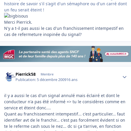
histoire de savoir s'il s'agit d'un sémaphore ou d'un carré dont
un feu serait éteint !
Merci Pierrick.
N'y a t-il pas aussi le cas d'un franchissement intempestif en
cas de refermeture inopinée du signal?
Author stats
Pierrick58
Membre
Publication:
5 décembre 2009
16 ans
il y a aussi le cas d'un signal annulé mais éclairé et dont le
conducteur n'a pas été informé => tu le considères comme en
service et éteint donc....
Quant au franchissement intempestif... c'est particulier... faut
identifier avt de le franchir... c'est pas forcément évident si on
te le referme cash sous le nez... dc si ça t'arrive, en fonction