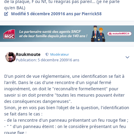
de la plaque, F ou Nf, tu réagiras pas pareil... (je ne parle
qu'en BAL)
Modifié
5 décembre 2009
16 ans
par Pierrick58
Author stats
Roukmoute
Modérateur
Publication:
5 décembre 2009
16 ans
D'un point de vue réglementaire, une identification se fait à
l'arrêt. Dans le cas d'une rencontre d'un signal fermé
inopinément, on doit le "reconnaître formellement" pour
savoir si on doit prendre "toutes les mesures pouvant éviter
des conséquences dangereuses".
Sinon, je en vois pas bien l'objet de la question, l'identification
se fait dans le cas :
- de la rencontre d'un panneau présentant un feu rouge fixe ;
- " " d'un panneau éteint : on le considère présentant un feu
rouge fixe ;