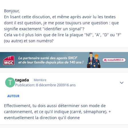
Bonjour,
En lisant cette discution, et même après avoir lu les textes
dont il est question, je me pose toujours une question : que
signifie exactement "identifier un signal"?
Cela va-t-il plus loin que de lire la plaque "Nf", "A", "D" ou "F"
(ou autre) et son numéro?
Author stats
tagada
Membre
Publication:
8 décembre 2009
16 ans
AUTEUR
Effectivement, tu dois aussi déterminer son mode de
cantonnement, et ce qu'il indique (carré, sémaphore). +
eventuellement la direction qu'il donne