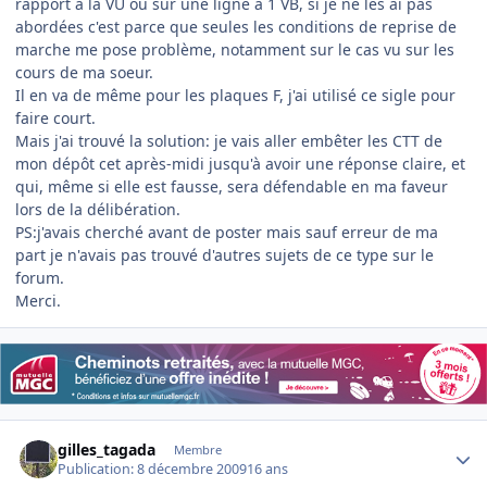
rapport à la VU ou sur une ligne à 1 VB, si je ne les ai pas
abordées c'est parce que seules les conditions de reprise de
marche me pose problème, notamment sur le cas vu sur les
cours de ma soeur.
Il en va de même pour les plaques F, j'ai utilisé ce sigle pour
faire court.
Mais j'ai trouvé la solution: je vais aller embêter les CTT de
mon dépôt cet après-midi jusqu'à avoir une réponse claire, et
qui, même si elle est fausse, sera défendable en ma faveur
lors de la délibération.
PS:j'avais cherché avant de poster mais sauf erreur de ma
part je n'avais pas trouvé d'autres sujets de ce type sur le
forum.
Merci.
Author stats
gilles_tagada
Membre
Publication:
8 décembre 2009
16 ans