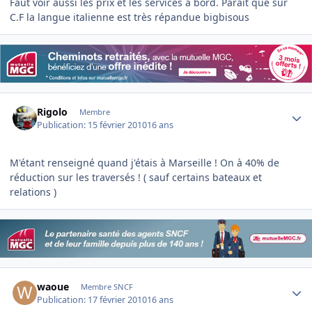
Faut voir aussi les prix et les services à bord. Parait que sur
C.F la langue italienne est très répandue bigbisous
Author stats
Rigolo
Membre
Publication:
15 février 2010
16 ans
M'étant renseigné quand j'étais à Marseille ! On à 40% de
réduction sur les traversés ! ( sauf certains bateaux et
relations )
Author stats
waoue
Membre SNCF
Publication:
17 février 2010
16 ans