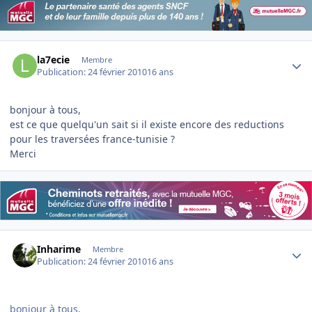
Author stats
la7ecie
Membre
Publication:
24 février 2010
16 ans
bonjour à tous,
est ce que quelqu'un sait si il existe encore des reductions
pour les traversées france-tunisie ?
Merci
Author stats
Inharime
Membre
Publication:
24 février 2010
16 ans
bonjour à tous,