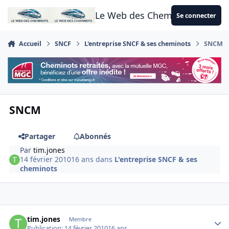
Aller au contenu
Le Web des Cheminots
Se connecter
Accueil
SNCF
L'entreprise SNCF & ses cheminots
SNCM
SNCM
Partager
Abonnés
Par
tim.jones
14 février 2010
16 ans
dans
L'entreprise SNCF & ses
cheminots
Author stats
tim.jones
Membre
Publication:
14 février 2010
16 ans