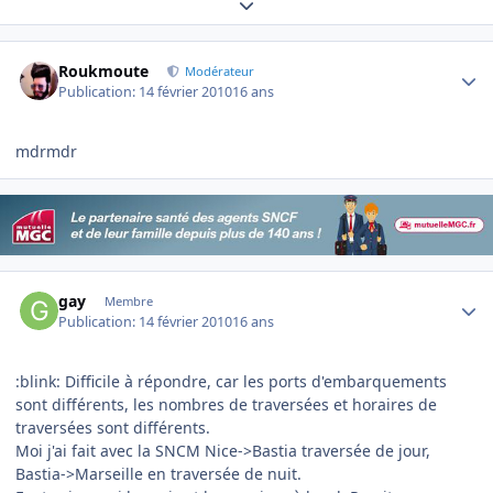
Expand topic overview
Author stats
Roukmoute
Modérateur
Publication:
14 février 2010
16 ans
mdrmdr
Author stats
gay
Membre
Publication:
14 février 2010
16 ans
:blink: Difficile à répondre, car les ports d'embarquements
sont différents, les nombres de traversées et horaires de
traversées sont différents.
Moi j'ai fait avec la SNCM Nice->Bastia traversée de jour,
Bastia->Marseille en traversée de nuit.