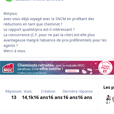
Bonjour,
avez-vous déjà voyagé avec la SNCM en profitant des
réductions en tant que cheminot ?
Le rapport qualité/prix est-il intéressant ?
La concurrence (C.F. pour ne pas la citer) est-elle plus
avantageuse malgré l'absence de prix préférentiels pour les
agents ?
Merci à vous.
Les p
Réponses
Vues
Création
Dernière réponse
13
14,1k
16 ans
16 ans
16 ans
16 ans