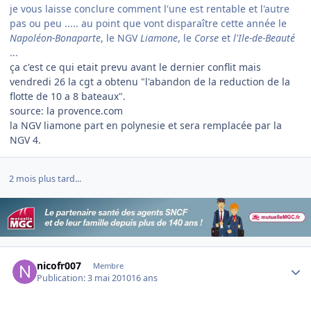
je vous laisse conclure comment l'une est rentable et l'autre
pas ou peu ..... au point que vont disparaître cette année le
Napoléon-Bonaparte
, le NGV
Liamone
, le
Corse
et
l'Ile-de-Beauté
...
ça c'est ce qui etait prevu avant le dernier conflit mais
vendredi 26 la cgt a obtenu "l'abandon de la reduction de la
flotte de 10 a 8 bateaux".
source: la provence.com
la NGV liamone part en polynesie et sera remplacée par la
NGV 4.
2 mois plus tard...
Author stats
nicofr007
Membre
Publication:
3 mai 2010
16 ans