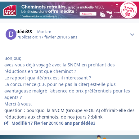
Author stats
dédé83
Membre
Publication:
17 février 2010
16 ans
Bonjour,
avez-vous déjà voyagé avec la SNCM en profitant des
réductions en tant que cheminot ?
Le rapport qualité/prix est-il intéressant ?
La concurrence (C.F. pour ne pas la citer) est-elle plus
avantageuse malgré l'absence de prix préférentiels pour les
agents ?
Merci à vous.
question : pourquoi la SNCM (Groupe VEOLIA) offrirait-elle des
réductions aux cheminots, de nos jours ? :blink:
Modifié
17 février 2010
16 ans
par dédé83