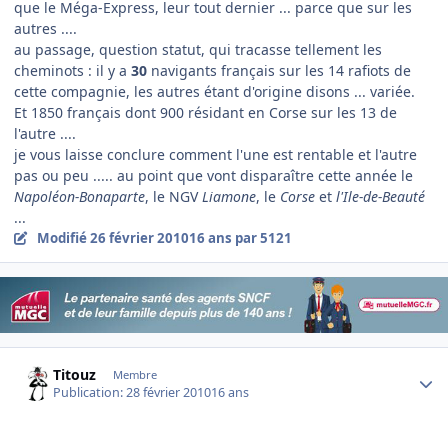
que le Méga-Express, leur tout dernier ... parce que sur les
autres ....
au passage, question statut, qui tracasse tellement les
cheminots : il y a
30
navigants français sur les 14 rafiots de
cette compagnie, les autres étant d'origine disons ... variée.
Et 1850 français dont 900 résidant en Corse sur les 13 de
l'autre ....
je vous laisse conclure comment l'une est rentable et l'autre
pas ou peu ..... au point que vont disparaître cette année le
Napoléon-Bonaparte
, le NGV
Liamone
, le
Corse
et
l'Ile-de-Beauté
...
Modifié
26 février 2010
16 ans
par 5121
Author stats
Titouz
Membre
Publication:
28 février 2010
16 ans