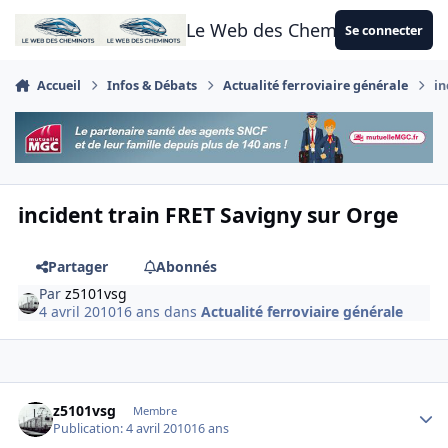
Aller au contenu
Le Web des Cheminots
Se connecter
Accueil
Infos & Débats
Actualité ferroviaire générale
in
incident train FRET Savigny sur Orge
Partager
Abonnés
Par
z5101vsg
4 avril 2010
16 ans
dans
Actualité ferroviaire générale
Author stats
z5101vsg
Membre
Publication:
4 avril 2010
16 ans