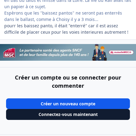
en bas du talus et finisse dans la Loire. La Vie du Rail avait fait
un papier à ce sujet.
Espèrons que les "baissez pantos" ne seront pas enterrés
dans le ballast, comme à Choisy il y a 3 mois...
pourr les baissez panto, il était "enterré" car il est assez
difficile de placer ceux pour les voies interieures autrement !
Créer un compte ou se connecter pour
commenter
Créer un nouveau compte
Connectez-vous maintenant