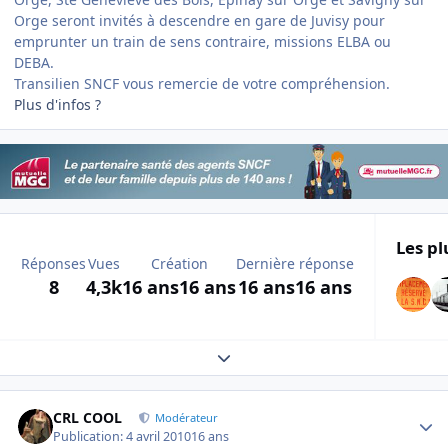
Orge seront invités à descendre en gare de Juvisy pour
emprunter un train de sens contraire, missions ELBA ou
DEBA.
Transilien SNCF vous remercie de votre compréhension.
Plus d'infos ?
Les pl
Réponses
Vues
Création
Dernière réponse
8
4,3k
16 ans
16 ans
16 ans
16 ans
Expand topic overview
Author stats
CRL COOL
Modérateur
Publication:
4 avril 2010
16 ans