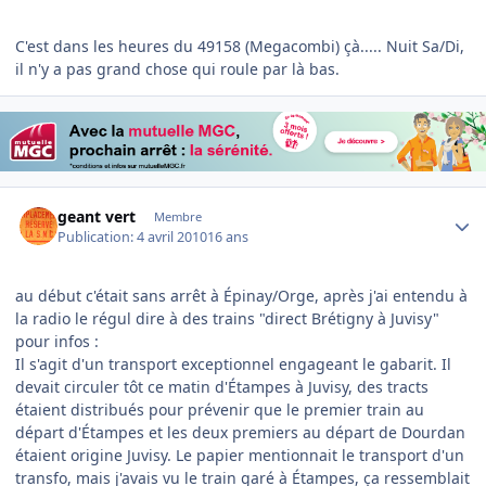
C'est dans les heures du 49158 (Megacombi) çà..... Nuit Sa/Di,
il n'y a pas grand chose qui roule par là bas.
Author stats
geant vert
Membre
Publication:
4 avril 2010
16 ans
au début c'était sans arrêt à Épinay/Orge, après j'ai entendu à
la radio le régul dire à des trains "direct Brétigny à Juvisy"
pour infos :
Il s'agit d'un transport exceptionnel engageant le gabarit. Il
devait circuler tôt ce matin d'Étampes à Juvisy, des tracts
étaient distribués pour prévenir que le premier train au
départ d'Étampes et les deux premiers au départ de Dourdan
étaient origine Juvisy. Le papier mentionnait le transport d'un
transfo, mais j'avais vu le train garé à Étampes, ça ressemblait