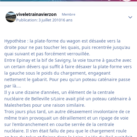
Author stats
viveletrainavierzon
Membre
Publication:
3 juillet 2010
16 ans
Hypothèse : la plate-forme du wagon est désaxée vers la
droite pour ne pas toucher les quais, puis recentrée jusqu'au
quai suivant et pas forcément verrouillée.
Entre Epinay et la bif de Savigny, la voie tourne à gauche avec
un certain dévers qui suffit à faire désaxer la plate-forme vers
la gauche sous le poids du chargement, engageant
nettement le gabarit. Pour peu qu'un poteau caténaire passe
par là....
Il y a une dizaine d'années, un élément de la centrale
nucléaire de Belleville s/Loire avait plié un poteau caténaire à
Malesherbes pour une raison similaire.
Trois jours plus tard, un autre désaxement involontaire de ce
même train provoquait un déraillement et un ripage de voie
sur l'embranchement en courbe serrée de la centrale
nucléaire. Il s'en était fallu de peu que le chargement roule