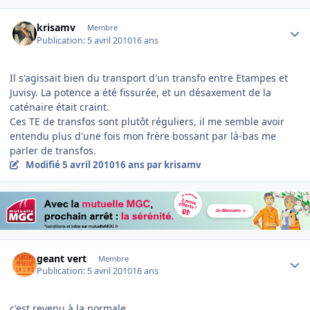
Author stats
krisamv
Membre
Publication:
5 avril 2010
16 ans
Il s'agissait bien du transport d'un transfo entre Etampes et
Juvisy. La potence a été fissurée, et un désaxement de la
caténaire était craint.
Ces TE de transfos sont plutôt réguliers, il me semble avoir
entendu plus d'une fois mon frère bossant par là-bas me
parler de transfos.
Modifié
5 avril 2010
16 ans
par krisamv
Author stats
geant vert
Membre
Publication:
5 avril 2010
16 ans
c'est revenu à la normale