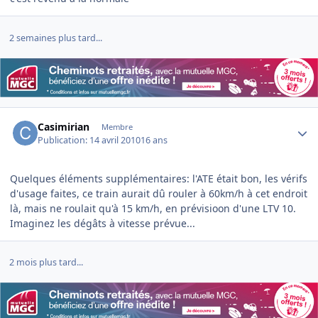
2 semaines plus tard...
Author stats
Casimirian
Membre
Publication:
14 avril 2010
16 ans
Quelques éléments supplémentaires: l'ATE était bon, les vérifs
d'usage faites, ce train aurait dû rouler à 60km/h à cet endroit
là, mais ne roulait qu'à 15 km/h, en prévisioon d'une LTV 10.
Imaginez les dégâts à vitesse prévue...
2 mois plus tard...