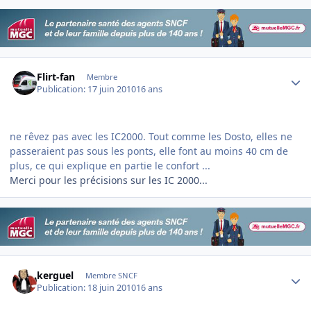
Author stats
Flirt-fan
Membre
Publication:
17 juin 2010
16 ans
ne rêvez pas avec les IC2000. Tout comme les Dosto, elles ne
passeraient pas sous les ponts, elle font au moins 40 cm de
plus, ce qui explique en partie le confort ...
Merci pour les précisions sur les IC 2000...
Author stats
kerguel
Membre SNCF
Publication:
18 juin 2010
16 ans