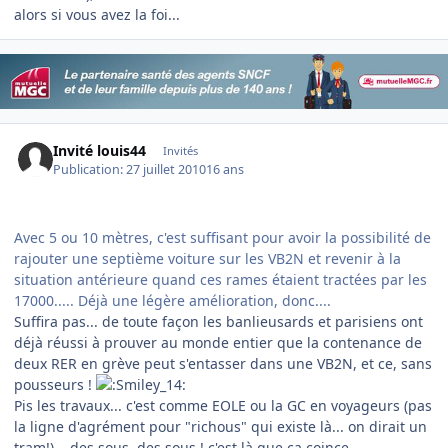
alors si vous avez la foi...
Invité louis44
Invités
Publication:
27 juillet 2010
16 ans
Avec 5 ou 10 mètres, c'est suffisant pour avoir la possibilité de
rajouter une septième voiture sur les VB2N et revenir à la
situation antérieure quand ces rames étaient tractées par les
17000..... Déjà une légère amélioration, donc....
Suffira pas... de toute façon les banlieusards et parisiens ont
déjà réussi à prouver au monde entier que la contenance de
deux RER en grève peut s'entasser dans une VB2N, et ce, sans
pousseurs !
Pis les travaux... c'est comme EOLE ou la GC en voyageurs (pas
la ligne d'agrément pour "richous" qui existe là... on dirait un
tram!)... des sous, des sous ! c'est là que ça coince...