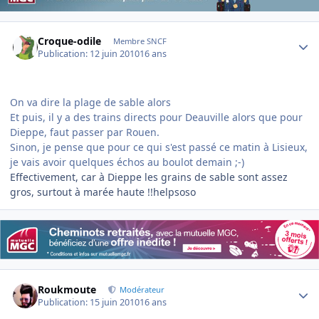
Author stats
Croque-odile
Membre SNCF
Publication:
12 juin 2010
16 ans
On va dire la
plage de sable
alors
Et puis, il y a des trains directs pour Deauville alors que pour
Dieppe, faut passer par Rouen.
Sinon, je pense que pour ce qui s'est passé ce matin à Lisieux,
je vais avoir quelques échos au boulot demain ;-)
Effectivement, car à Dieppe les grains de sable sont assez
gros, surtout à marée haute !!helpsoso
Author stats
Roukmoute
Modérateur
Publication:
15 juin 2010
16 ans