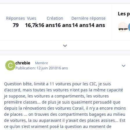
Les p
Réponses
Vues
Création
Dernière réponse
79
16,7k
16 ans
16 ans
14 ans
14 ans
Expand topic overview
Author stats
chrebie
Membre
Publication:
12 juin 2010
16 ans
Question bête, limité a 11 voitures pour les CIC, je suis
d'accord, mais toutes les voitures n'ont pas la même capacité
je suppose, les voitures a compartiments, les voitures
première classes... de plus je suis quasiment persuadé que
depuis la rénovations des voitures Corail, il n'y a encore moins
de places ... on trouves des compartiments bagages au milieu
de voitures, la ou auparavant il y'avait des places assises... Est
ce qu'on s'est vraiment posé la question au moment de