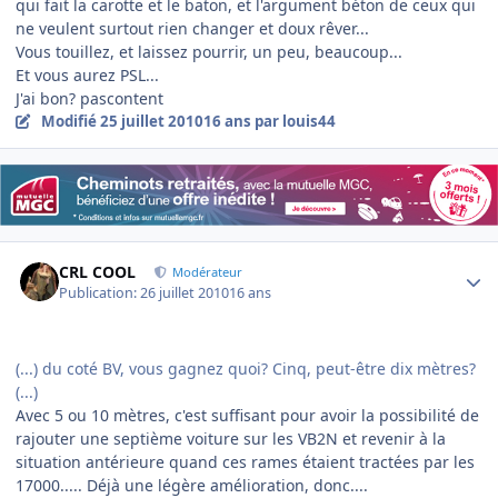
qui fait la carotte et le baton, et l'argument béton de ceux qui
ne veulent surtout rien changer et doux rêver...
Vous touillez, et laissez pourrir, un peu, beaucoup...
Et vous aurez PSL...
J'ai bon? pascontent
Modifié
25 juillet 2010
16 ans
par louis44
Author stats
CRL COOL
Modérateur
Publication:
26 juillet 2010
16 ans
(...) du coté BV, vous gagnez quoi? Cinq, peut-être dix mètres?
(...)
Avec 5 ou 10 mètres, c'est suffisant pour avoir la possibilité de
rajouter une septième voiture sur les VB2N et revenir à la
situation antérieure quand ces rames étaient tractées par les
17000..... Déjà une légère amélioration, donc....