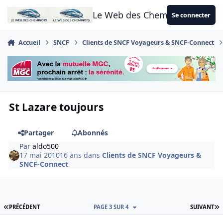
Aller au contenu
Le Web des Cheminots
Se connecter
Accueil
SNCF
Clients de SNCF Voyageurs & SNCF-Connect
St Lazare toujours
Partager
Abonnés
Par
aldo500
17 mai 2010
16 ans
dans
Clients de SNCF Voyageurs &
SNCF-Connect
PREMIÈRE PAGE
D
PRÉCÉDENT
PAGE 3 SUR 4
SUIVANT
Author stats