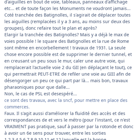
d'aiguilles en bout de voie, tableaux, panneaux d'affichage
etc... et de toute façon les Monuments ne voudront jamais...
Coté tranchée des Batignolles, il s'agirait de déplacer toutes
les aiguilles (remplacées il y a 3 ans, au moins sur deux des
groupes), donc refaire tout le plan et après?
Elargir la tranchée des Batignolles? Mais y a déjà le max de
voies possible ! le square des Batignolles et la rue de Rome
sont même en encorbellement ! travaux de 1931. La seule
chose encore possible est de supprimer le dernier tunnel, et
en creusant un peu sous le mur, caler une autre voie, qui
remplacerait l'actuelle voie 2 du GII (en déplaçant le tout), ce
qui permettrait PEUT-ETRE de refiler une voie au GIII afin de
désengorger un peu ce qui part par là... mais bon, travaux
pharaoniques pour que dalle...
Non, le cas de PSL est desespéré...
ce sont des travaux, avec la sncf, pour mettre en place des
commerces.
Faux. Il s'agit aussi d'améliorer la fluidité des accès et des
correspondances de et vers le métro (pour l'instant, ce n'est
VRAIMENT pas pratique, sauf à passer par la rotonde et donc
à avoir un 6e sens pour trouver, entre les sorties
1,2,3,4,5,6,7,8,9,10,11 et 12 laquelle est la bonne