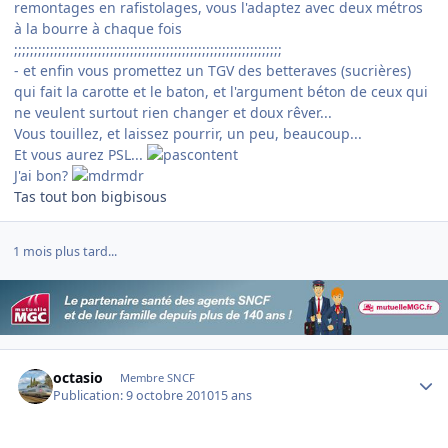
remontages en rafistolages, vous l'adaptez avec deux métros
à la bourre à chaque fois
;;;;;;;;;;;;;;;;;;;;;;;;;;;;;;;;;;;;;;;;;;;;;;;;;;;;;;;;;;;;;;;;;;;
- et enfin vous promettez un TGV des betteraves (sucrières)
qui fait la carotte et le baton, et l'argument béton de ceux qui
ne veulent surtout rien changer et doux rêver...
Vous touillez, et laissez pourrir, un peu, beaucoup...
Et vous aurez PSL...
J'ai bon?
Tas tout bon bigbisous
1 mois plus tard...
Author stats
octasio
Membre SNCF
Publication:
9 octobre 2010
15 ans