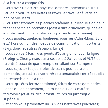
à la bourre à chaque fois
- vous avez un arrière-pays mal desservi (orléanais) qui au
lieu de produire ses bettes et raves va travailler à Paris en
bon banlieusard
- vous transformez les placides orléanais sur lesquels on peut
taper sans fin en normands (c'est à dire grincheux, grippe-sou
et qu'en veut toujours plus sans pas en fiche la ramée)
- vous ajoutez quelques banlieues pourries (Athis-Mons, Evry
etc.) hors ou non des noeuds de communication importants
(Evry, donc, et autres Arpajon, Juvisy)
- vous semez à loisir des points d'étranglement sur la ligne
(Brétigny, Choisy, mais aussi sections à 2x1 voies et VUTR ou
ralents à soixante (par exemple en allant sur Etampes)
- vous rajoutez toujours plus de trains pour suivre la
demande, jusqu'à que votre réseau tentaculaire (et dédoublé)
ne ressemble plus à rien
- vous, qui êtes ferrovipassionné, faites de votre gare et des
lignes qui en dépendent, un musée du vieux matériel
ferroviaire (et aussi des infrastructures du jurassique
supérieur)
- et enfin vous promettez un TGV des betteraves (sucrières)