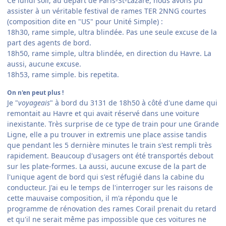
Ce lundi soir, au départ de Paris-St-Lazare, nous avons pu
assister à un véritable festival de rames TER 2NNG courtes
(composition dite en "US" pour Unité Simple) :
18h30, rame simple, ultra blindée. Pas une seule excuse de la
part des agents de bord.
18h50, rame simple, ultra blindée, en direction du Havre. La
aussi, aucune excuse.
18h53, rame simple. bis repetita.
On n'en peut plus !
Je "
voyageais
" à bord du 3131 de 18h50 à côté d'une dame qui
remontait au Havre et qui avait réservé dans une voiture
inexistante. Très surprise de ce type de train pour une Grande
Ligne, elle a pu trouver in extremis une place assise tandis
que pendant les 5 dernière minutes le train s'est rempli très
rapidement. Beaucoup d'usagers ont été transportés debout
sur les plate-formes. La aussi, aucune excuse de la part de
l'unique agent de bord qui s'est réfugié dans la cabine du
conducteur. J'ai eu le temps de l'interroger sur les raisons de
cette mauvaise composition, il m'a répondu que le
programme de rénovation des rames Corail prenait du retard
et qu'il ne serait même pas impossible que ces voitures ne