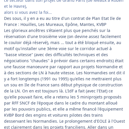
ce secteur dans son projet de Grand Paris (de Meaux à Rouen
et le Havre),
alors si vous avez la foi...
Des sous, il y en a eu au titre d'un contrat de Plan Etat Ile de
France : Houilles, Les Mureaux, Epône, Mantes, KVBP
Les glorieux ancêtres s'étaient plus que penchés sur la
réservation d'une troisième voie (on devine assez facilement
le couloir déjà réservé), mais ... tout a été bloqué ensuite, au
motif qu'installer une 3ème voie sur le corridor actuel à
"basse vitesse" (avec des difficultés techniques et des
négociations "chaudes" à prévoir dans certains endroits) était
une fausse manoeuvre par rapport aux projets Normandie et
à des sections de LN à haute vitesse. Les Normandies ont dit il
y a fort longtemps (1991 ou 1995) qu'elles ne mettraient plus
un sou en Ile de France sans début physique de construction
de la LN. On en est toujours là. L'IdF a fait (avec l'Etat) ce
qu'elle pouvait faire, elle a retenu les 5 miniprojets proposés
par RFF SNCF de l'époque dans le cadre du montant alloué
par les pouvoirs publics, et elle a même financé l'équipement
KVBP Bord des engins et voitures pilotes des trains
desservant les Normandies. Le prolongement d'EOLE à l'Ouest
est clairement dans les projets franciliens. Aller dans un