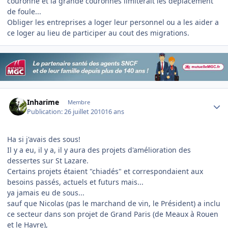
couronne et la grande couronnes limiterait les déplacement
de foule...
Obliger les entreprises a loger leur personnel ou a les aider a
ce loger au lieu de participer au cout des migrations.
Author stats
Inharime
Membre
Publication:
26 juillet 2010
16 ans
Ha si j'avais des sous!
Il y a eu, il y a, il y aura des projets d'amélioration des
dessertes sur St Lazare.
Certains projets étaient "chiadés" et correspondaient aux
besoins passés, actuels et futurs mais...
ya jamais eu de sous...
sauf que Nicolas (pas le marchand de vin, le Président) a inclu
ce secteur dans son projet de Grand Paris (de Meaux à Rouen
et le Havre),