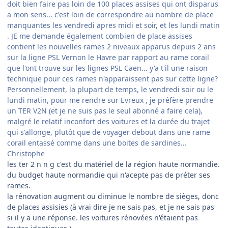
doit bien faire pas loin de 100 places assises qui ont disparus
a mon sens... c'est loin de correspondre au nombre de place
manquantes les vendredi apres midi et soir, et les lundi matin
. JE me demande également combien de place assises
contient les nouvelles rames 2 niveaux apparus depuis 2 ans
sur la ligne PSL Vernon le Havre par rapport au rame corail
que l'ont trouve sur les lignes PSL Caen... y'a t'il une raison
technique pour ces rames n'apparaissent pas sur cette ligne?
Personnellement, la plupart de temps, le vendredi soir ou le
lundi matin, pour me rendre sur Evreux , je préfère prendre
un TER V2N (et je ne suis pas le seul abonné a faire cela),
malgré le relatif inconfort des voitures et la durée du trajet
qui s'allonge, plutôt que de voyager debout dans une rame
corail entassé comme dans une boites de sardines...
Christophe
les ter 2 n n g c'est du matériel de la région haute normandie.
du budget haute normandie qui n'acepte pas de préter ses
rames.
la rénovation augment ou diminue le nombre de sièges, donc
de places assisies (à vrai dire je ne sais pas, et je ne sais pas
si il y a une réponse. les voitures rénovées n'étaient pas