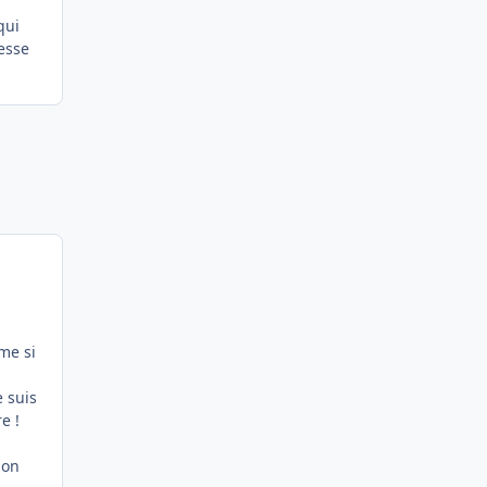
qui
uesse
ême si
 suis
e !
son