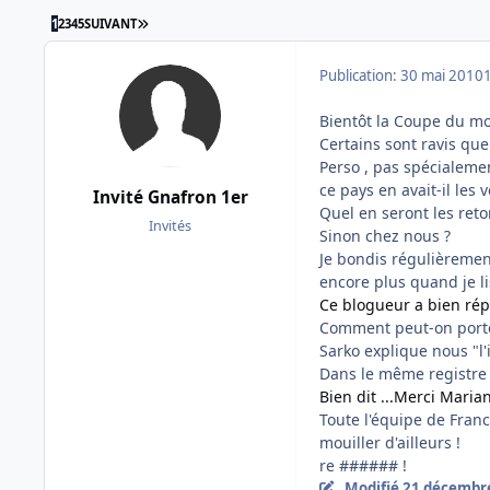
DERNIÈRE PAGE
1
2
3
4
5
SUIVANT
Publication:
30 mai 2010
Bientôt la Coupe du mo
Certains sont ravis que
Perso , pas spécialemen
ce pays en avait-il les 
Invité Gnafron 1er
Quel en seront les ret
Invités
Sinon chez nous ?
Je bondis régulièremen
encore plus quand je lis
Ce blogueur a bien répo
Comment peut-on porter 
Sarko explique nous "l'
Dans le même registre 
Bien dit ...Merci Maria
Toute l'équipe de France
mouiller d'ailleurs !
re ###### !
Modifié
21 décembr