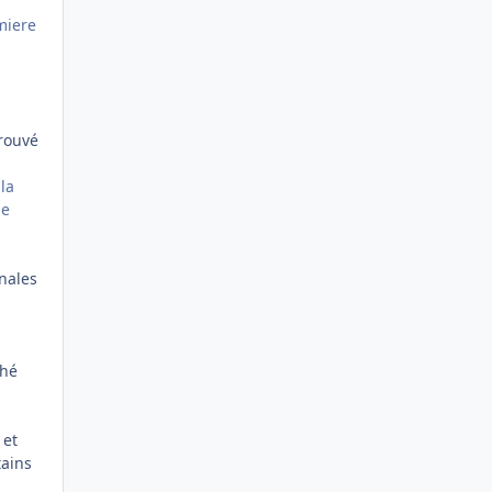
miere
trouvé
la
le
nales
(hé
 et
tains