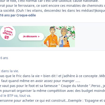
pour le foot, c'est normal car c'est une
G
R
A
N
D
E
cause nationale.
versé pour le ferroviaire, ce sont encore ces minables de cheminots 
la société. (Ouh ! les vilains, descendez les dans les médias!!)koiq
16 ans
par Croque-odile
16 ans
 dans la vie.
 pas que le Fric dans la vie = bien dit ! et j'adhère à ce concepte .M
, il faut quand même en avoir assez pour manger .....
 vaut pas pour le foot et sa fameuse " Coupe du Monde ".Perso , je
n pourrait organiser la même compétition avec des budget moindr
d le BTP va, tout va.
 a personne pour acheter ce qui est construit...Exemple : 'Espagne et 