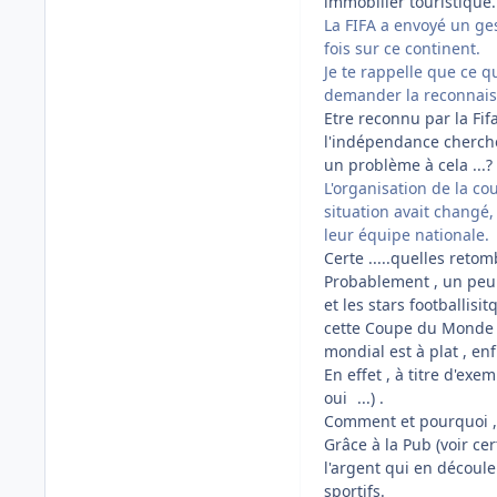
immobilier touristique.
La FIFA a envoyé un ge
fois sur ce continent.
Je te rappelle que ce q
demander la reconnaiss
Etre reconnu par la Fif
l'indépendance cherche 
un problème à cela ...? 
L'organisation de la c
situation avait changé
leur équipe nationale.
Certe .....quelles reto
Probablement , un peu.
et les stars footballisi
cette Coupe du Monde se
mondial est à plat , en
En effet , à titre d'ex
oui
...) .
Comment et pourquoi , 
Grâce à la Pub (voir ce
l'argent qui en découle
sportifs.