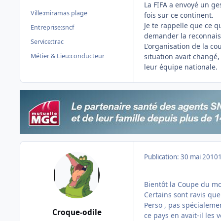
La FIFA a envoyé un ge
Ville:
miramas plage
fois sur ce continent.
Je te rappelle que ce q
Entreprise:
sncf
demander la reconnaiss
Service:
trac
L'organisation de la c
Métier & Lieu:
conducteur
situation avait changé
leur équipe nationale.
Publication:
30 mai 2010
Bientôt la Coupe du mo
Certains sont ravis que
Perso , pas spécialeme
Croque-odile
ce pays en avait-il les 