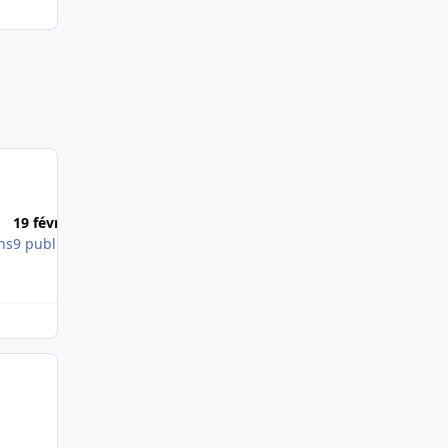
Most Popular Posts
19 févr. 2013
4 janv. 2013
ns
9 publications
9 publications