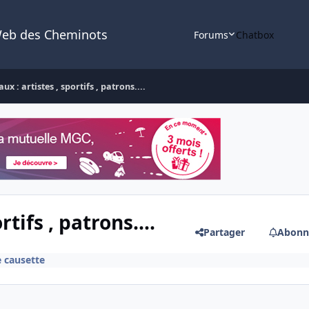
Web des Cheminots
Forums
Chatbox
aux : artistes , sportifs , patrons....
rtifs , patrons....
Partager
Abonn
e causette