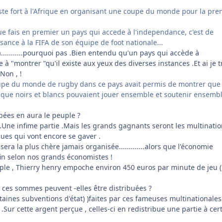
ste fort à l'Afrique en organisant une coupe du monde pour la pre
ue fais en premier un pays qui accede à l'independance, c'est de
ance à la FIFA de son équipe de foot nationale...
a...........pourquoi pas .Bien entendu qu'un pays qui accède à
à "montrer "qu'il existe aux yeux des diverses instances .Et ai je 
Non , !
oupe du monde de rugby dans ce pays avait permis de montrer que 
, que noirs et blancs pouvaient jouer ensemble et soutenir ensemb
mbées en aura le peuple ?
Une infime partie .Mais les grands gagnants seront les multinatio
tques qui vont encore se gaver .
ra la plus chère jamais organisée.............alors que l'économie
fin selon nos grands économistes !
emple , Thierry henry empoche environ 450 euros par minute de jeu 
ces sommes peuvent -elles être distribuées ?
rtaines subventions d'état) )faites par ces fameuses multinationales
 .Sur cette argent perçue , celles-ci en redistribue une partie à cer