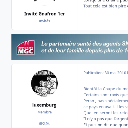
Tout cela est bien pire
Invité Gnafron 1er
Invités
Publication:
30 mai 2010
Bientôt la Coupe du mo
Certains sont ravis que
Perso , pas spécialemen
luxemburg
ce pays en avait-il les 
Membre
Quel en seront les ret
Il n'y a pas que l'argent
2,9k
Et puis on dit que quan
messages