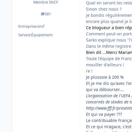
Membre SNCF
Quel en seront les ret
Sinon chez nous ?
581
Je bondis régulièremen
messages
encore plus quand je lis
Entreprise:
sncf
Ce blogueur a bien répo
Comment peut-on porter 
Service:
Équipement
Sarko explique nous "l'i
Dans le même registre 
Bien dit ...Merci Maria
Toute l'équipe de France
mouiller d'ailleurs !
re !
Je plussoie à 200 %
Et je me dis qu'avec l'o
qui va débourser....
L'organisation de l'UEFA 
concernés de stades de t
http://www.fff.fr/presen
Et qui va payer ???
Le contribuable Françai
Et ce qui m'agace, c'est