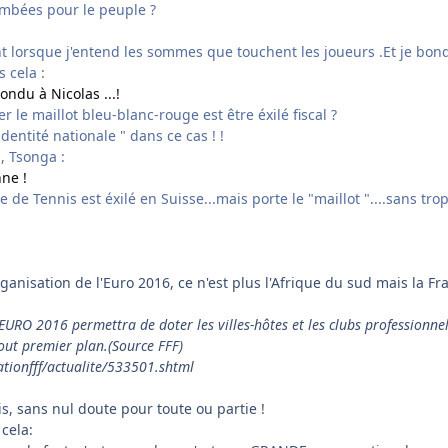
ombées pour le peuple ?
t lorsque j'entend les sommes que touchent les joueurs .Et je bon
 cela :
ndu à Nicolas ...!
le maillot bleu-blanc-rouge est être éxilé fiscal ?
dentité nationale " dans ce cas ! !
, Tsonga :
nne !
 de Tennis est éxilé en Suisse...mais porte le "maillot "....sans trop
rganisation de l'Euro 2016, ce n'est plus l'Afrique du sud mais la Fr
EURO 2016 permettra de doter les villes-hôtes et les clubs professionne
out premier plan.(Source FFF)
tationfff/actualite/533501.shtml
s, sans nul doute pour toute ou partie !
 cela: