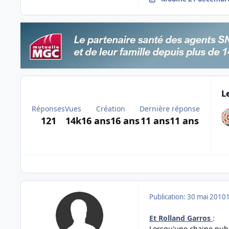
L
Réponses
Vues
Création
Dernière réponse
121
14k
16 ans
16 ans
11 ans
11 ans
Publication:
30 mai 2010
Et Rolland Garros
:
Lorsqu'une chaine publ