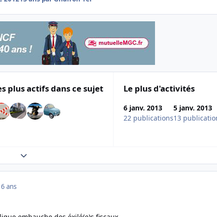
es plus actifs dans ce sujet
Le plus d'activités
6 janv. 2013
5 janv. 2013
22 publications
13 publicatio
Expand topic overview
16 ans
ique embauche des éxilé(e)s fiscaux