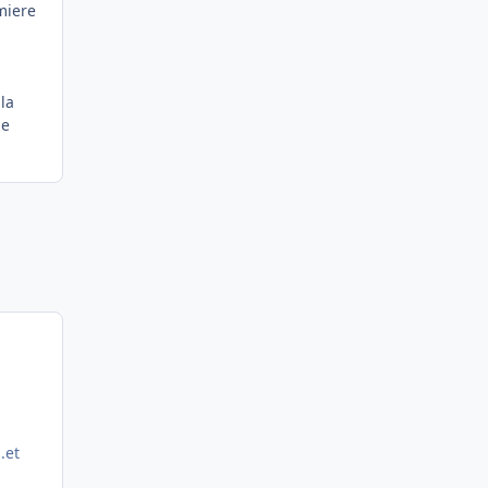
miere
la
le
..et