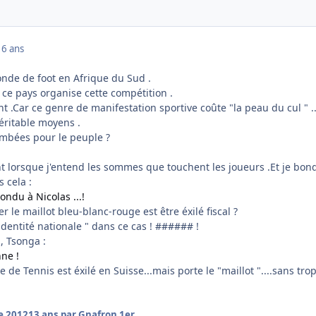
16 ans
nde de foot en Afrique du Sud .
 ce pays organise cette compétition .
t .Car ce genre de manifestation sportive coûte "la peau du cul " ..
véritable moyens .
ombées pour le peuple ?
t lorsque j'entend les sommes que touchent les joueurs .Et je bon
 cela :
ndu à Nicolas ...!
le maillot bleu-blanc-rouge est être éxilé fiscal ?
identité nationale " dans ce cas ! ###### !
, Tsonga :
nne !
 de Tennis est éxilé en Suisse...mais porte le "maillot "....sans trop
e 2012
13 ans
par Gnafron 1er