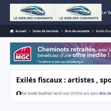
Aller au contenu
Le 
Accueil
Voies de Services
Brin de causette
Exilés fisc
Exilés fiscaux : artistes , spo
Par
Invité Gnafron 1er
30 mai 2010
16 ans
dans
Brin d