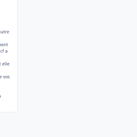
autre
ment
cf a
 elle
e vos
a