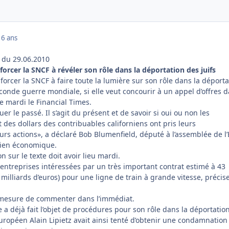
16 ans
n du 29.06.2010
forcer la SNCF à révéler son rôle dans la déportation des juifs
 forcer la SNCF à faire toute la lumière sur son rôle dans la déporta
conde guerre mondiale, si elle veut concourir à un appel d’offres 
ue mardi le Financial Times.
uer le passé. Il s’agit du présent et de savoir si oui ou non les
des dollars des contribuables californiens ont pris leurs
urs actions», a déclaré Bob Blumenfield, député à l’assemblée de l’
dien économique.
 sur le texte doit avoir lieu mardi.
 entreprises intéressées par un très important contrat estimé à 43
 milliards d’euros) pour une ligne de train à grande vitesse, précise
n mesure de commenter dans l’immédiat.
a déjà fait l’objet de procédures pour son rôle dans la déportatio
européen Alain Lipietz avait ainsi tenté d’obtenir une condamnation