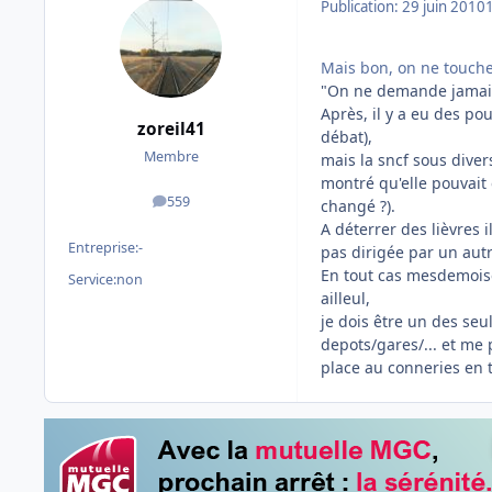
Publication:
29 juin 2010
Mais bon, on ne touche 
"On ne demande jamais a
Après, il y a eu des po
zoreil41
débat),
Membre
mais la sncf sous dive
montré qu'elle pouvait ê
559
changé ?).
messages
A déterrer des lièvres i
Entreprise:
-
pas dirigée par un autri
En tout cas mesdemoise
Service:
non
ailleul,
je dois être un des se
depots/gares/... et me p
place au conneries en 