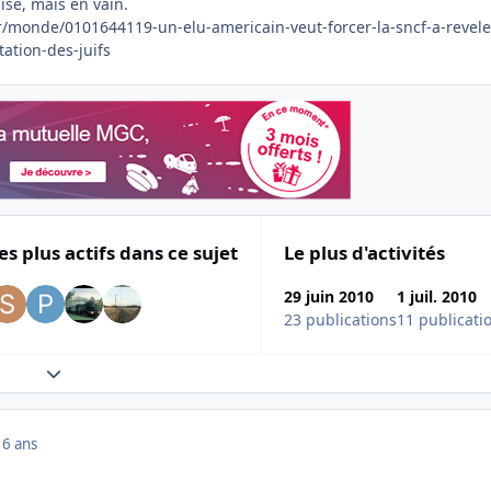
ise, mais en vain.
fr/monde/0101644119-un-elu-americain-veut-forcer-la-sncf-a-revele
ation-des-juifs
es plus actifs dans ce sujet
Le plus d'activités
29 juin 2010
1 juil. 2010
23 publications
11 publicati
Expand topic overview
16 ans