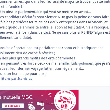
s commentaires, qui dans leur écrasante majorité trouvent cette init
et infondée !
 Un obscur parlementaire qui veut se mettre en avant...
res candidats déclarés sont Siemens/DB (pas la peine de vous faire
 rôle des prédécesseurs de ces deux entreprises dans la Shoah) et
y avait quelque animosité entre le Japon et les États-Unis à l'époque,
ien avec la Shoah dans ce cas). (Je ne sais plus si RENFE/Talgo s'est
ellement candidate).
dans les déportations est parfaitement connu et historiquement
solument rien de caché à révéler ;
n des plus grands motifs de fierté cheminote !
a en pensant très fort à ceux de ma famille, Juifs polonais, que je n'
use ; leur dernier voyage fut en train également...
leurs un hommage pour eux !
16 ans
par Stanislas