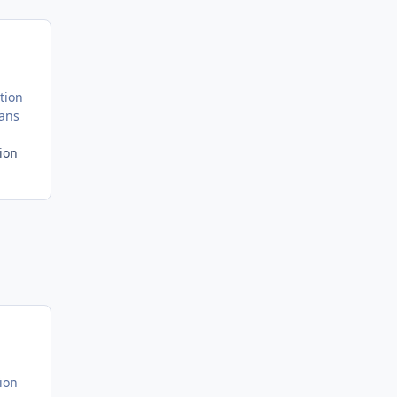
tion
dans
tion
tion