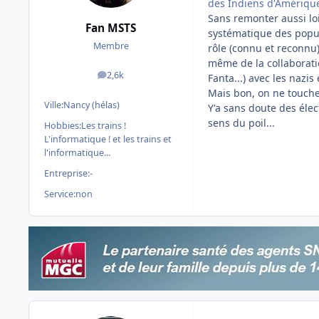
des Indiens d'Amérique
Sans remonter aussi lo
Fan MSTS
systématique des popula
Membre
rôle (connu et reconnu)
même de la collaboratio
2,6k
Fanta...) avec les nazis
messages
Mais bon, on ne touche 
Ville:
Nancy (hélas)
Y'a sans doute des élec
sens du poil...
Hobbies:
Les trains !
L'informatique ! et les trains et
l'informatique...
Entreprise:
-
Service:
non