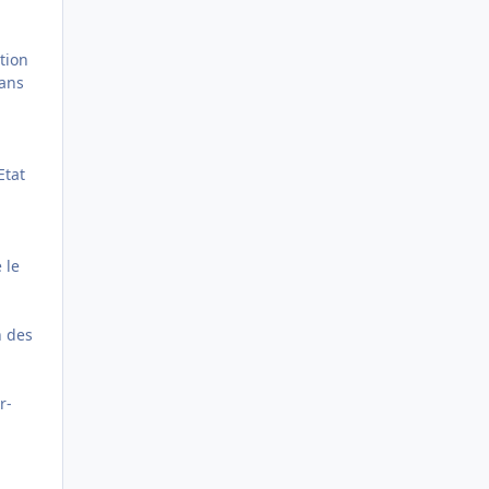
tion
dans
Etat
 le
n des
r-