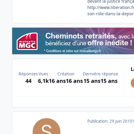
devant la justice frança
http://www.liberation.
son-role-dans-la-deport
L
Réponses
Vues
Création
Dernière réponse
44
6,1k
16 ans
16 ans
15 ans
15 ans
Publication:
29 juin 2010