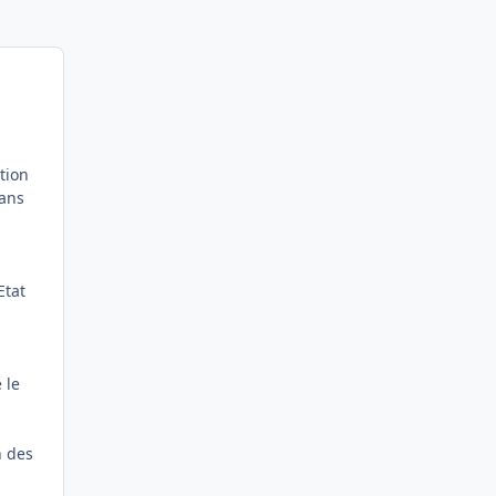
tion
dans
Etat
 le
n des