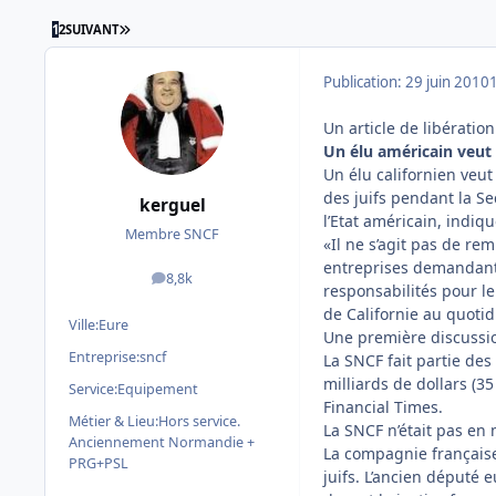
DERNIÈRE PAGE
1
2
SUIVANT
Publication:
29 juin 2010
Un article de libératio
Un élu américain veut 
Un élu californien veut
des juifs pendant la Se
kerguel
l’Etat américain, indiq
Membre SNCF
«Il ne s’agit pas de rem
entreprises demandant 
8,8k
messages
responsabilités pour le
de Californie au quoti
Ville:
Eure
Une première discussion
Entreprise:
sncf
La SNCF fait partie des
milliards de dollars (35
Service:
Equipement
Financial Times.
Métier & Lieu:
Hors service.
La SNCF n’était pas e
Anciennement Normandie +
La compagnie française 
PRG+PSL
juifs. L’ancien député 