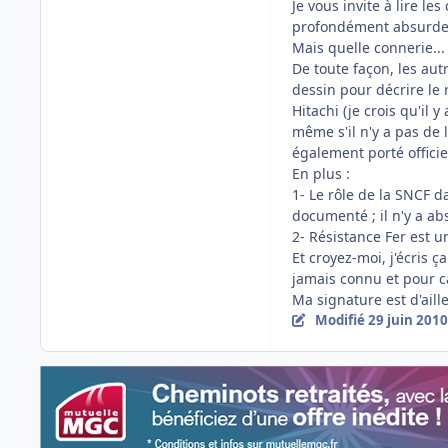
Je vous invite à lire le
profondément absurde 
Mais quelle connerie...
De toute façon, les aut
dessin pour décrire le
Hitachi (je crois qu'il 
même s'il n'y a pas de l
également porté offici
En plus :
1- Le rôle de la SNCF 
documenté ; il n'y a ab
2- Résistance Fer est u
Et croyez-moi, j'écris ç
jamais connu et pour ca
Ma signature est d'ail
Modifié
29 juin 2010