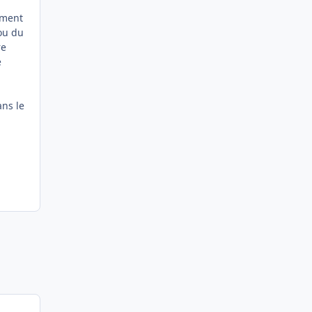
ement
 ou du
re
e
ans le