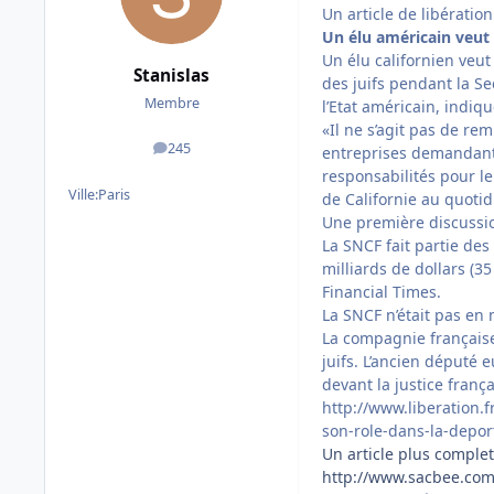
Un article de libératio
Un élu américain veut 
Un élu californien veut
Stanislas
des juifs pendant la Se
Membre
l’Etat américain, indiq
«Il ne s’agit pas de rem
245
entreprises demandant 
messages
responsabilités pour le
Ville:
Paris
de Californie au quoti
Une première discussion
La SNCF fait partie des
milliards de dollars (35
Financial Times.
La SNCF n’était pas e
La compagnie française 
juifs. L’ancien député 
devant la justice frança
http://www.liberation.
son-role-dans-la-deport
Un article plus complet 
http://www.sacbee.com/