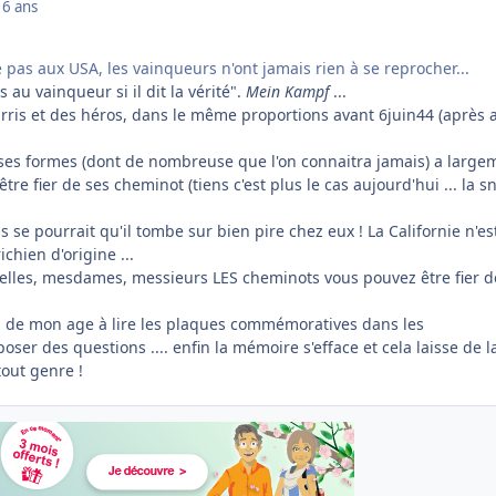
16 ans
pas aux USA, les vainqueurs n'ont jamais rien à se reprocher...
u vainqueur si il dit la vérité".
Mein Kampf
...
urris et des héros, dans le même proportions avant 6juin44 (après 
rses formes (dont de nombreuse que l'on connaitra jamais) a large
tre fier de ses cheminot (tiens c'est plus le cas aujourd'hui ... la sn
ls se pourrait qu'il tombe sur bien pire chez eux ! La Californie n'est
chien d'origine ...
lles, mesdames, messieurs LES cheminots vous pouvez être fier d
ul de mon age à lire les plaques commémoratives dans les
oser des questions .... enfin la mémoire s'efface et cela laisse de l
tout genre !