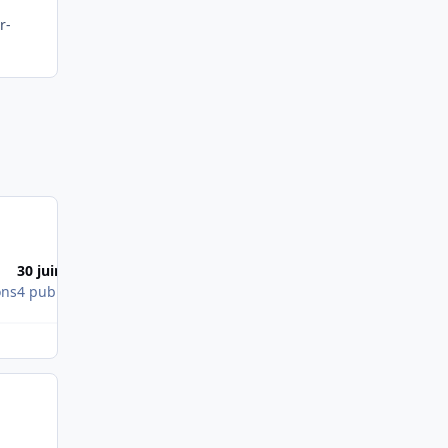
r-
30 juin 2010
18 juil. 2010
ons
4 publications
2 publications