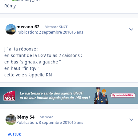
Rémy
Author stats
mecano 62
Membre SNCF
Publication:
2 septembre 2010
15 ans
J ' ai ta réponse :
en sortant de la LGV tu as 2 caissons :
en bas "signaux à gauche "
en haut "fin tgv "
cette voie s 'appelle RN
Author stats
Rémy 54
Membre
Publication:
3 septembre 2010
15 ans
AUTEUR