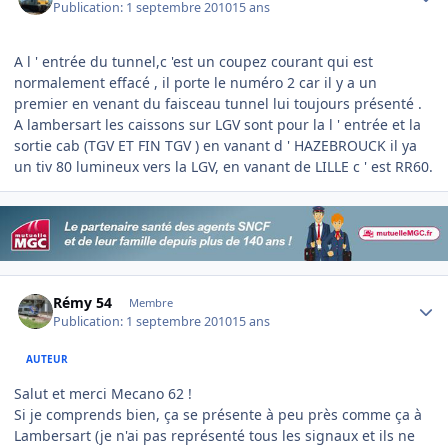
Publication:
1 septembre 2010
15 ans
A l ' entrée du tunnel,c 'est un coupez courant qui est
normalement effacé , il porte le numéro 2 car il y a un
premier en venant du faisceau tunnel lui toujours présenté .
A lambersart les caissons sur LGV sont pour la l ' entrée et la
sortie cab (TGV ET FIN TGV ) en vanant d ' HAZEBROUCK il ya
un tiv 80 lumineux vers la LGV, en vanant de LILLE c ' est RR60.
Author stats
Rémy 54
Membre
Publication:
1 septembre 2010
15 ans
AUTEUR
Salut et merci Mecano 62 !
Si je comprends bien, ça se présente à peu près comme ça à
Lambersart (je n'ai pas représenté tous les signaux et ils ne