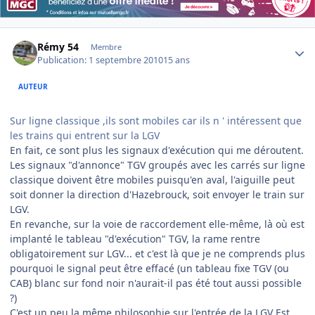
Author stats
Rémy 54
Membre
Publication:
1 septembre 2010
15 ans
AUTEUR
Sur ligne classique ,ils sont mobiles car ils n ' intéressent que
les trains qui entrent sur la LGV
En fait, ce sont plus les signaux d'exécution qui me déroutent.
Les signaux "d'annonce" TGV groupés avec les carrés sur ligne
classique doivent être mobiles puisqu'en aval, l'aiguille peut
soit donner la direction d'Hazebrouck, soit envoyer le train sur
LGV.
En revanche, sur la voie de raccordement elle-même, là où est
implanté le tableau "d'exécution" TGV, la rame rentre
obligatoirement sur LGV... et c'est là que je ne comprends plus
pourquoi le signal peut être effacé (un tableau fixe TGV (ou
CAB) blanc sur fond noir n'aurait-il pas été tout aussi possible
?)
C'est un peu la même philosophie sur l'entrée de la LGV Est