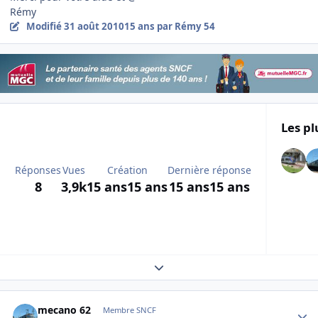
Rémy
Modifié
31 août 2010
15 ans
par Rémy 54
Les pl
Réponses
Vues
Création
Dernière réponse
8
3,9k
15 ans
15 ans
15 ans
15 ans
Expand topic overview
Author stats
mecano 62
Membre SNCF