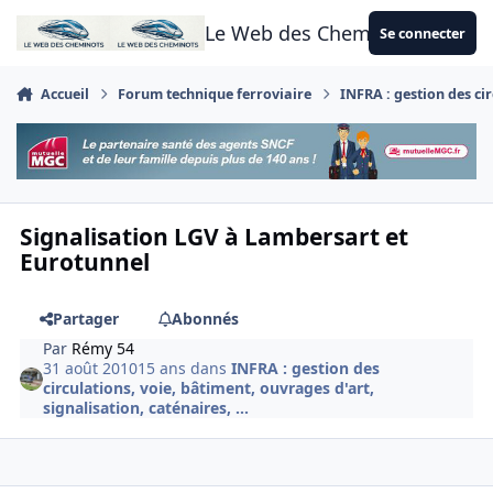
Aller au contenu
Le Web des Cheminots
Se connecter
Accueil
Forum technique ferroviaire
INFRA : gestion des cir
Signalisation LGV à Lambersart et
Eurotunnel
Partager
Abonnés
Par
Rémy 54
31 août 2010
15 ans
dans
INFRA : gestion des
circulations, voie, bâtiment, ouvrages d'art,
signalisation, caténaires, ...