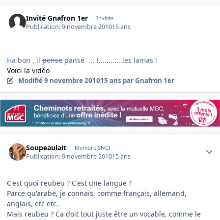
Invité Gnafron 1er
Invités
Publication:
9 novembre 2010
15 ans
Ha bon , il
pense
panse
... !............les lamas !
Voici la vidéo
Modifié
9 novembre 2010
15 ans
par Gnafron 1er
Author stats
Soupeaulait
Membre SNCF
Publication:
9 novembre 2010
15 ans
C'est quoi reubeu ? C'est une langue ?
Parce qu'arabe, je connais, comme français, allemand,
anglais, etc etc.
Mais reubeu ? Ca doit tout juste être un vocable, comme le