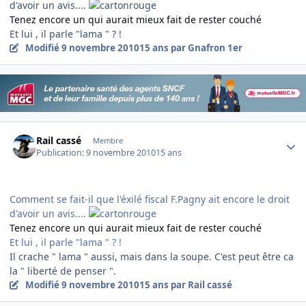
d'avoir un avis....
Tenez encore un qui aurait mieux fait de rester couché
Et lui , il parle "lama " ? !
Modifié
9 novembre 2010
15 ans
par Gnafron 1er
Author stats
Rail cassé
Membre
Publication:
9 novembre 2010
15 ans
Comment se fait-il que l'éxilé fiscal F.Pagny ait encore le droit
d'avoir un avis....
Tenez encore un qui aurait mieux fait de rester couché
Et lui , il parle "lama " ? !
Il crache " lama " aussi, mais dans la soupe. C'est peut être ca
la " liberté de penser ".
Modifié
9 novembre 2010
15 ans
par Rail cassé