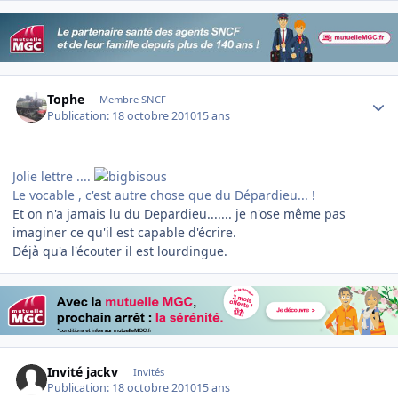
Author stats
Tophe
Membre SNCF
Publication:
18 octobre 2010
15 ans
Jolie lettre ....
Le vocable , c'est autre chose que du Dépardieu... !
Et on n'a jamais lu du Depardieu....... je n'ose même pas
imaginer ce qu'il est capable d'écrire.
Déjà qu'a l'écouter il est lourdingue.
Invité jackv
Invités
Publication:
18 octobre 2010
15 ans