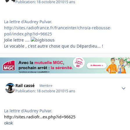
Publication:
18 octobre 2010
15 ans
La lettre d'Audrey Pulvar.
http://sites.radiofrance.fr/franceinter/chro/a-rebousse-
poil/index.php?id=96625
Jolie lettre ....
Le vocable , c'est autre chose que du Dépardieu... !
Author stats
Rail cassé
Membre
Publication:
18 octobre 2010
15 ans
La lettre d'Audrey Pulvar.
http://sites.radiofr...ex.php?id=96625
okok