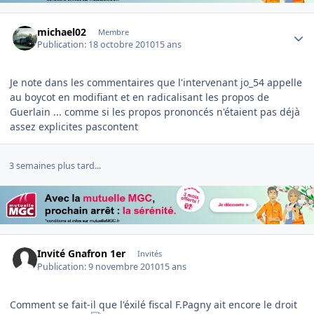
Author stats
michael02
Membre
Publication:
18 octobre 2010
15 ans
Je note dans les commentaires que l'intervenant jo_54 appelle
au boycot en modifiant et en radicalisant les propos de
Guerlain ... comme si les propos prononcés n'étaient pas déjà
assez explicites pascontent
3 semaines plus tard...
Invité Gnafron 1er
Invités
Publication:
9 novembre 2010
15 ans
Comment se fait-il que l'éxilé fiscal F.Pagny ait encore le droit