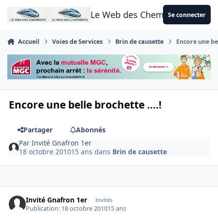
Aller au contenu
Le Web des Cheminots
Se connecter
Accueil
Voies de Services
Brin de causette
Encore une bel
Encore une belle brochette ....!
Partager
Abonnés
Par
Invité Gnafron 1er
18 octobre 2010
15 ans
dans
Brin de causette
Invité Gnafron 1er
Invités
Publication:
18 octobre 2010
15 ans