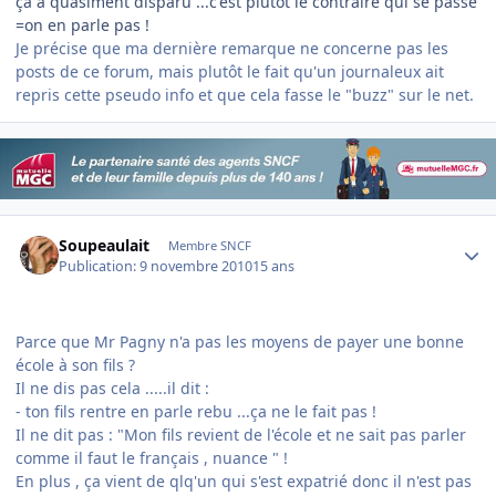
ça a quasiment disparu ...c'est plutôt le contraire qui se passe
=on en parle pas !
Je précise que ma dernière remarque ne concerne pas les
posts de ce forum, mais plutôt le fait qu'un journaleux ait
repris cette pseudo info et que cela fasse le "buzz" sur le net.
Author stats
Soupeaulait
Membre SNCF
Publication:
9 novembre 2010
15 ans
Parce que Mr Pagny n'a pas les moyens de payer une bonne
école à son fils ?
Il ne dis pas cela .....il dit :
- ton fils rentre en parle rebu ...ça ne le fait pas !
Il ne dit pas : "Mon fils revient de l'école et ne sait pas parler
comme il faut le français , nuance " !
En plus , ça vient de qlq'un qui s'est expatrié donc il n'est pas