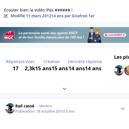
Ecouter bien la vidéo !Pas ###### !
Modifié
11 mars 2012
14 ans
par Gnafron 1er
Les pl
Réponses
Vues
Création
Dernière réponse
17
2,3k
15 ans
15 ans
14 ans
14 ans
Expand topic overview
Author stats
Rail cassé
Membre
Publication:
18 octobre 2010
15 ans