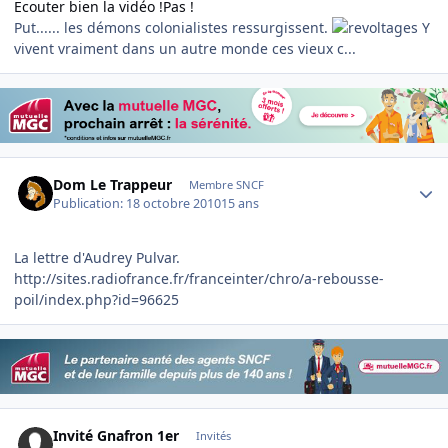
Ecouter bien la vidéo !Pas !
Put...... les démons colonialistes ressurgissent.
Y
vivent vraiment dans un autre monde ces vieux c...
Author stats
Dom Le Trappeur
Membre SNCF
Publication:
18 octobre 2010
15 ans
La lettre d'Audrey Pulvar.
http://sites.radiofrance.fr/franceinter/chro/a-rebousse-
poil/index.php?id=96625
Invité Gnafron 1er
Invités