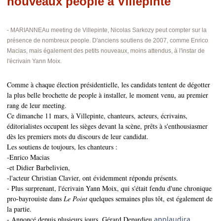
nouveaux people à Villepinte
- MARIANNE
Au meeting de Villepinte, Nicolas Sarkozy peut compter sur la
présence de nombreux people. D'anciens soutiens de 2007, comme Enrico
Macias, mais également des petits nouveaux, moins attendus, à l'instar de
l'écrivain Yann Moix.
Comme à chaque élection présidentielle, les candidats tentent de dégotter
la plus belle brochette de people à installer, le moment venu, au premier
rang de leur meeting.
Ce dimanche 11 mars, à Villepinte, chanteurs, acteurs, écrivains,
éditorialistes occupent les sièges devant la scène, prêts à s'enthousiasmer
dès les premiers mots du discours de leur candidat.
Les soutiens de toujours, les chanteurs :
-Enrico Macias
-et Didier Barbelivien,
-l'acteur Christian Clavier, ont évidemment répondu présents.
- Plus surprenant, l'écrivain Yann Moix, qui s'était fendu d'une chronique
pro-bayrouiste dans
Le Point
quelques semaines plus tôt, est également de
la partie.
- Annoncé depuis plusieurs jours,
Gérard Depardieu
applaudira