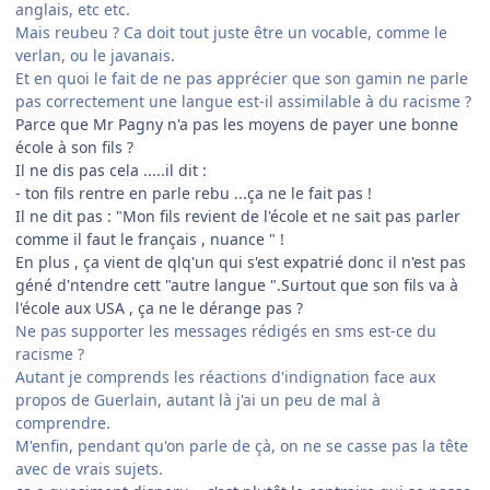
anglais, etc etc.
Mais reubeu ? Ca doit tout juste être un vocable, comme le
verlan, ou le javanais.
Et en quoi le fait de ne pas apprécier que son gamin ne parle
pas correctement une langue est-il assimilable à du racisme ?
Parce que Mr Pagny n'a pas les moyens de payer une bonne
école à son fils ?
Il ne dis pas cela .....il dit :
- ton fils rentre en parle rebu ...ça ne le fait pas !
Il ne dit pas : "Mon fils revient de l'école et ne sait pas parler
comme il faut le français , nuance " !
En plus , ça vient de qlq'un qui s'est expatrié donc il n'est pas
géné d'ntendre cett "autre langue ".Surtout que son fils va à
l'école aux USA , ça ne le dérange pas ?
Ne pas supporter les messages rédigés en sms est-ce du
racisme ?
Autant je comprends les réactions d'indignation face aux
propos de Guerlain, autant là j'ai un peu de mal à
comprendre.
M'enfin, pendant qu'on parle de çà, on ne se casse pas la tête
avec de vrais sujets.