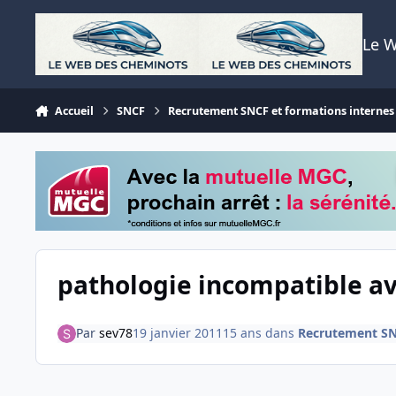
Aller au contenu
Le 
Accueil
SNCF
Recrutement SNCF et formations internes
pathologie incompatible av
Par
sev78
19 janvier 2011
15 ans
dans
Recrutement SNC