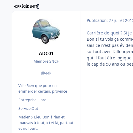
PREMIÈRE PAGE
PRÉCÉDENT
1
2
Publication:
27 juillet 201
Carrière de quoi ? Si je
Bon si tu vois ça comme
sais ce n'est pas évident
surtout avec l'allongem
ADC01
qui il faut être logiqu
Membre SNCF
le cap de 50 ans ou b
44k
messages
Ville:
Rien que pour en
emmerder certain, province
Entreprise:
Libre.
Service:
Out
Métier & Lieu:
Bon à rien et
mauvais à tout, ici et là, partout
et nul part.