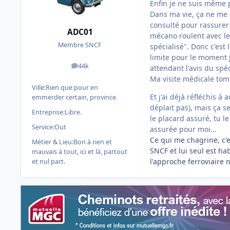
Enfin je ne suis même p
Dans ma vie, ça ne me 
consulté pour rassurer
ADC01
mécano roulent avec le 
Membre SNCF
spécialisé". Donc c'est l
limite pour le moment 
44k
attendant l'avis du spéc
messages
Ma visite médicale tomb
Ville:
Rien que pour en
Et j'ai déjà réfléchis à
emmerder certain, province
déplait pas), mais ça ser
Entreprise:
Libre.
le placard assuré, tu 
Service:
Out
assurée pour moi...
Ce qui me chagrine, c'e
Métier & Lieu:
Bon à rien et
SNCF et lui seul est hab
mauvais à tout, ici et là, partout
l'approche ferroviaire 
et nul part.