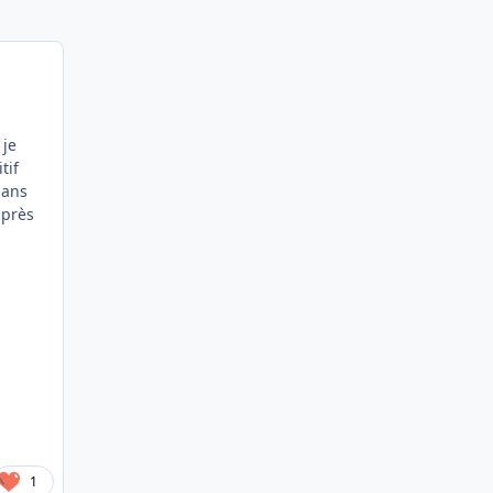
 je
tif
 ans
après
1