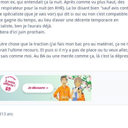
 mon ex, qui entendait ça la nuit. Après comme vu plus haut, des
respirateur pour la nuit (en RHR). La loi disant bien "sauf avis con
e spécialiste (que je vais voir) qui dit si oui ou non c'est compatible.
je gagne du temps, au lieu d'avoir une décente temporaire en
ialiste, ben je l'aurais déjà.
era d'ici juin prochain.
 autre chose que la traction (j'ai fais mon bac pro au matériel, ça ne
ait l'ultime recours. Et puis si il n'y a pas de place ou tu veux aller,
le sais comme moi. Au BA ou une merde comme ça, là c'est la dépre
3
13 ans