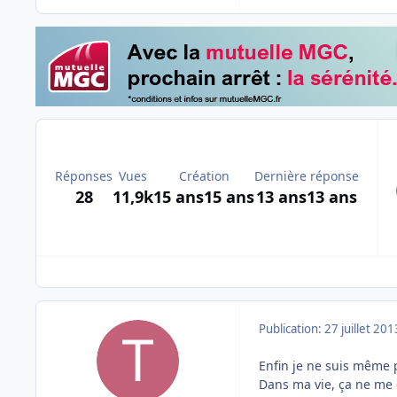
Réponses
Vues
Création
Dernière réponse
28
11,9k
15 ans
15 ans
13 ans
13 ans
Publication:
27 juillet 201
Enfin je ne suis même p
Dans ma vie, ça ne me 