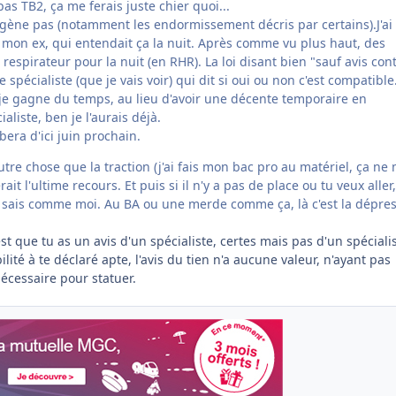
as TB2, ça me ferais juste chier quoi...
gène pas (notamment les endormissement décris par certains).J'ai
 mon ex, qui entendait ça la nuit. Après comme vu plus haut, des
respirateur pour la nuit (en RHR). La loi disant bien "sauf avis con
e spécialiste (que je vais voir) qui dit si oui ou non c'est compatible.
je gagne du temps, au lieu d'avoir une décente temporaire en
ialiste, ben je l'aurais déjà.
era d'ici juin prochain.
 autre chose que la traction (j'ai fais mon bac pro au matériel, ça ne
ait l'ultime recours. Et puis si il n'y a pas de place ou tu veux aller,
le sais comme moi. Au BA ou une merde comme ça, là c'est la dépre
st que tu as un avis d'un spécialiste, certes mais pas d'un spéciali
ilité à te déclaré apte, l'avis du tien n'a aucune valeur, n'ayant pas
nécessaire pour statuer.