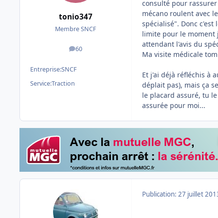
consulté pour rassurer
mécano roulent avec le 
tonio347
spécialisé". Donc c'est l
Membre SNCF
limite pour le moment 
attendant l'avis du spéc
60
messages
Ma visite médicale tomb
Entreprise:
SNCF
Et j'ai déjà réfléchis à
Service:
Traction
déplait pas), mais ça ser
le placard assuré, tu 
assurée pour moi...
Publication:
27 juillet 201