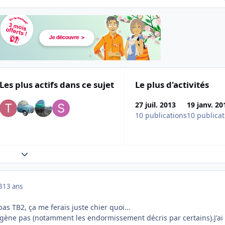
Les plus actifs dans ce sujet
Le plus d'activités
27 juil. 2013
19 janv. 20
10 publications
10 publicat
Expand topic overview
3
13 ans
as TB2, ça me ferais juste chier quoi...
gène pas (notamment les endormissement décris par certains).J'ai