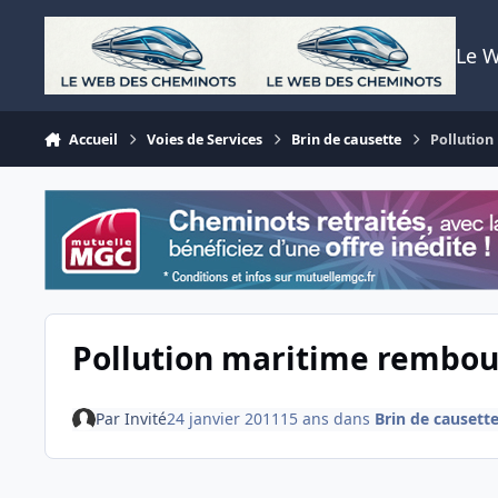
Aller au contenu
Le 
Accueil
Voies de Services
Brin de causette
Pollution
Pollution maritime rembou
Par
Invité
24 janvier 2011
15 ans
dans
Brin de causett