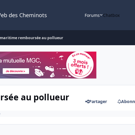
Web des Cheminots
Forums
Chatbox
 maritime remboursée au pollueur
rsée au pollueur
Partager
Abonn
e