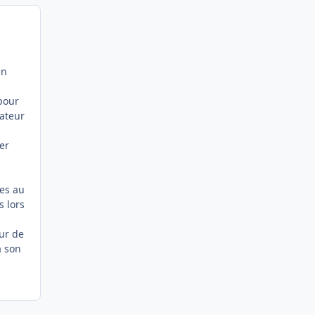
en
.
pour
mateur
ger
res au
s lors
eur de
à son