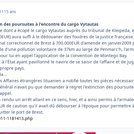
011
15 ans
in des poursuites à l'encontre du cargo Vytautas
e dont a écopé le cargo Vytautas auprès du tribunal de Kleipeda, 
0EUR) aura suffi à le dédouaner des foudres de la justice française
al correctionnel de Brest à 700.000EUR d'amende en janvier2009 
le d'une pollution volontaire de 37km au large de Penmarc'h, l'ar
pour lui en appel l'application de la convention de Montego Bay.
 l'État ayant pavillonné le navire de se saisir de l'affaire et de ju
propre pays.
a...
Affaires étrangères lituanien a notifié toutes les pièces nécessai
général n'avait pu que demander à regret l'extinction des poursuite
'appel.
a rendu un arrêt allant en ce sens, hier, et a ainsi permis à l'armat
UR de caution qu'il avait dû débourser à l'époque pour permettre 
itter le port de Brest.
.011-1181413.php