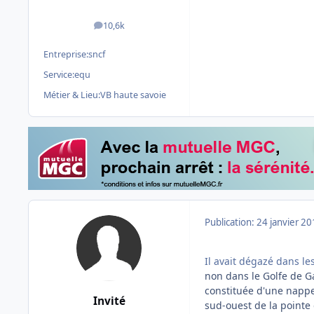
10,6k
messages
Entreprise:
sncf
Service:
equ
Métier & Lieu:
VB haute savoie
Publication:
24 janvier 2
Il avait dégazé dans le
non dans le Golfe de G
constituée d'une nappe
Invité
sud-ouest de la pointe 