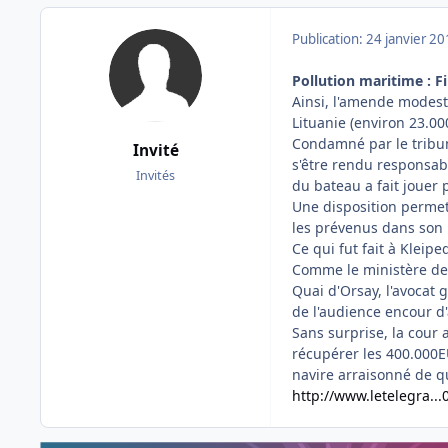
Publication:
24 janvier 2
Pollution maritime : F
Ainsi, l'amende modest
Lituanie (environ 23.00
Condamné par le tribun
Invité
s'être rendu responsab
Invités
du bateau a fait jouer 
Une disposition permet à
les prévenus dans son 
Ce qui fut fait à Kleiped
Comme le ministère des 
Quai d'Orsay, l'avocat 
de l'audience encour d
Sans surprise, la cour 
récupérer les 400.000E
navire arraisonné de qu
http://www.letelegra..