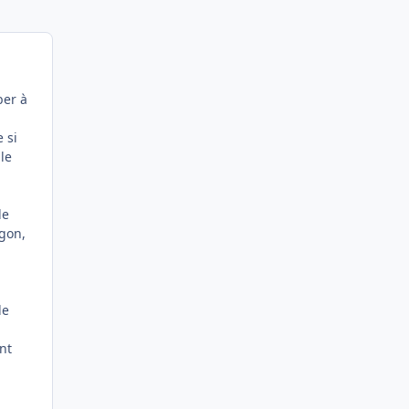
ber à
 si
le
le
agon,
de
ant