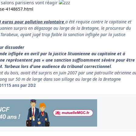
e salons parisiens vont réagir
.se-4148657.html
euros pour pollution volontaire
a été requise contre le capitaine et
tuanien surpris en dégazage au large de la Bretagne, le procureur du
 Tarabeux, ayant jugé trop faible la sanction infligée par la justice
ur dissuader
e infligée en avril par la justice lituanienne au capitaine et à
 ne représentent pas « une sanction suffisamment sévère pour être
M. Tarbeux lors d'une audience du tribunal correctionnel
.
nt du bois, avait été surpris en juin 2007 par une patrouille aérienne a
ng sur 50 m de large dans son sillage au large de la Bretagn
e
2011
15 ans
par 2D2