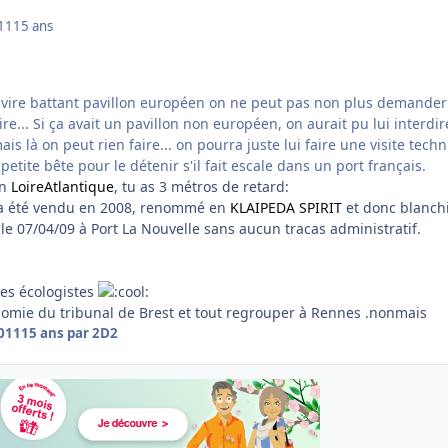
011
15 ans
avire battant pavillon européen on ne peut pas non plus demander
e... Si ça avait un pavillon non européen, on aurait pu lui interdir
ais là on peut rien faire... on pourra juste lui faire une visite tech
etite bête pour le détenir s'il fait escale dans un port français.
en
LoireAtlantique
, tu as 3 métros de retard:
) a été vendu en 2008, renommé en
KLAIPEDA SPIRIT
et donc blanchi
e le 07/04/09 à Port La Nouvelle sans aucun tracas administratif.
es écologistes
onomie du tribunal de Brest et tout regrouper à Rennes .nonmais
2011
15 ans
par 2D2