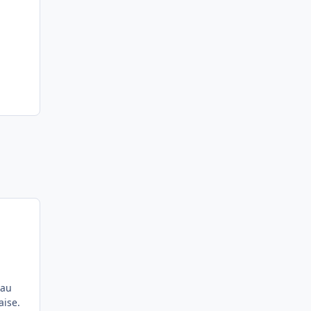
 au
aise.