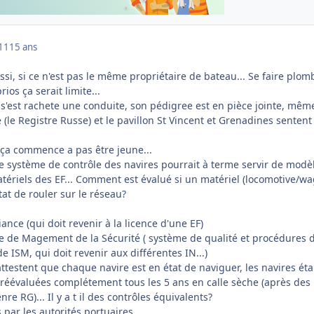
011
15 ans
si, si ce n'est pas le même propriétaire de bateau... Se faire plom
os ça serait limite...
s'est rachete une conduite, son pédigree est en pièce jointe, même
 (le Registre Russe) et le pavillon St Vincent et Grenadines sentent 
 ça commence a pas être jeune...
le système de contrôle des navires pourrait à terme servir de modè
atériels des EF... Comment est évalué si un matériel (locomotive/w
état de rouler sur le réseau?
nce (qui doit revenir à la licence d'une EF)
ème de Magement de la Sécurité ( système de qualité et procédures 
e ISM, qui doit revenir aux différentes IN...)
 attestent que chaque navire est en état de naviguer, les navires ét
t réévaluées complétement tous les 5 ans en calle sèche (après des
re RG)... Il y a t il des contrôles équivalents?
 par les autorités portuaires.