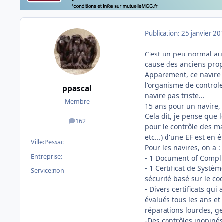
Publication:
25 janvier 2
C'est un peu normal aus
cause des anciens propri
Apparement, ce navire 
l'organisme de controle
ppascal
navire pas triste...
Membre
15 ans pour un navire,
Cela dit, je pense que 
162
messages
pour le contrôle des m
etc...) d'une EF est en 
Ville:
Pessac
Pour les navires, on a :
Entreprise:
-
- 1 Document of Complia
- 1 Certificat de Syst
Service:
non
sécurité basé sur le cod
- Divers certificats qui
évalués tous les ans e
réparations lourdes, gen
-Des contrôles inopinés