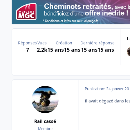
L
Réponses
Vues
Création
Dernière réponse
7
2,2k
15 ans
15 ans
15 ans
15 ans
Publication:
24 janvier 2
Il avait dégazé dans le
Rail cassé
Membre