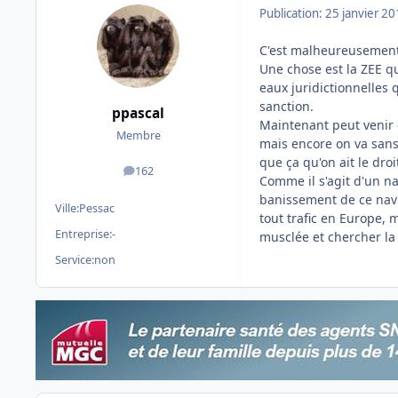
Publication:
25 janvier 2
C'est malheureusement 
Une chose est la ZEE qu
eaux juridictionnelles q
sanction.
ppascal
Maintenant peut venir 
Membre
mais encore on va sans
que ça qu'on ait le dro
162
messages
Comme il s'agit d'un n
banissement de ce navir
Ville:
Pessac
tout trafic en Europe, m
Entreprise:
-
musclée et chercher la p
Service:
non