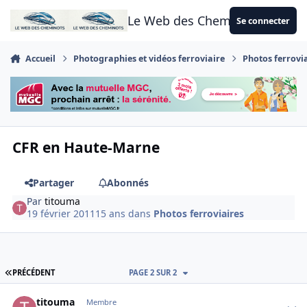
Aller au contenu
Le Web des Cheminots
Se connecter
Accueil
Photographies et vidéos ferroviaire
Photos ferrovi
CFR en Haute-Marne
Partager
Abonnés
Par
titouma
19 février 2011
15 ans
dans
Photos ferroviaires
PREMIÈRE PAGE
PRÉCÉDENT
PAGE 2 SUR 2
Author stats
titouma
Membre