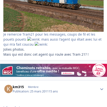
Je remercie Tram21 pour les messages, coups de fil et les
pouets pouets
mais aussi l'agent qui était avec lui et
qui m'a fait coucou
Jolies photos.
Mais qui est donc cet agent qui roule avec Tram 21? !
Author stats
km315
Membre
Publication:
25 mars 2011
15 ans