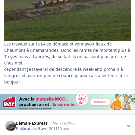
Les travaux sur la L4 se déplace et vont avoir lieux de
Chaumont à Chamarandes, Donc les rames ne montent plus à
Troyes mais à Langres, de se fait ils ne passent plus près de
chez moi
cependant j'essayerai de descendre le week-end prchain à
Langres et avec un peu de chance je pourrais aller leurs dire
bonjour
.
Author stats
Léman-Express
Membre SNCF
Publication:
9 avril 2011
15 ans