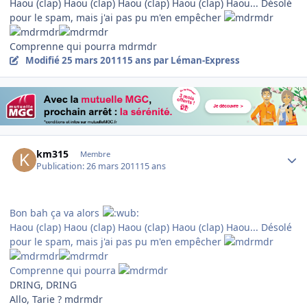
Haou (clap) Haou (clap) Haou (clap) Haou (clap) Haou... Désolé
pour le spam, mais j'ai pas pu m'en empêcher
Comprenne qui pourra mdrmdr
Modifié
25 mars 2011
15 ans
par Léman-Express
Author stats
km315
Membre
Publication:
26 mars 2011
15 ans
Bon bah ça va alors
Haou (clap) Haou (clap) Haou (clap) Haou (clap) Haou... Désolé
pour le spam, mais j'ai pas pu m'en empêcher
Comprenne qui pourra
DRING, DRING
Allo, Tarie ? mdrmdr