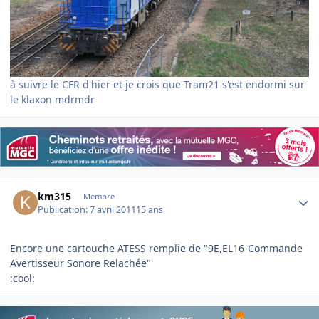
à suivre le CFR d'hier et je crois que Tram21 s'est endormi sur
le klaxon mdrmdr
Author stats
km315
Membre
Publication:
7 avril 2011
15 ans
Encore une cartouche ATESS remplie de "9E,EL16-Commande
Avertisseur Sonore Relachée"
:cool: