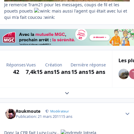
Je remercie Tram21 pour les messages, coups de fil et les
pouets pouets
mais aussi l'agent qui était avec lui et
qui m'a fait coucou :wink:
Les pl
Réponses
Vues
Création
Dernière réponse
42
7,4k
15 ans
15 ans
15 ans
15 ans
Expand topic overview
Author stats
Roukmoute
Modérateur
Publication:
21 mars 2011
15 ans
Donc la CFR fait Luzy-Luzy...
lotrela