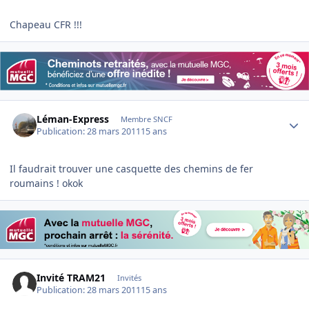
Chapeau CFR !!!
Author stats
Léman-Express
Membre SNCF
Publication:
28 mars 2011
15 ans
Il faudrait trouver une casquette des chemins de fer
roumains ! okok
Invité TRAM21
Invités
Publication:
28 mars 2011
15 ans