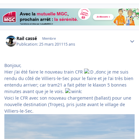
Author stats
Rail cassé
Membre
Publication:
25 mars 2011
15 ans
Bonjour,
Hier j'ai été faire le nouveau train CFR
,donc je me suis
rendu du côté de Villiers-le-Sec pour le faire et je l'ai très bien
entendu arriver; car tram21 a fait péter le klaxon 5 bonnes
minutes avant que je le vois.
Voici le CFR avec son nouveau chargement (ballast) pour une
nouvelle destination (Troyes), pris juste avant le village de
Villiers-le-Sec.