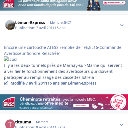
Author stats
Léman-Express
Membre SNCF
Publication:
7 avril 2011
15 ans
Encore une cartouche ATESS remplie de "9E,EL16-Commande
Avertisseur Sonore Relachée"
Il y a les deux tunnels près de Marnay-sur-Marne qui servent
à vérifier le fonctionnement des avertisseurs qui doivent
participer au remplissage des cassettes lotrela
Modifié
7 avril 2011
15 ans
par Léman-Express
Author stats
titouma
Membre
Publication:
9 avril 2011
15 ans