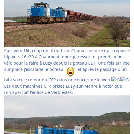
Puis vers 16h coup de fil de Tram21 pour me dire qu'il repasse
hlp vers 16h30 à Chaumont, donc je ressort et prends mon
vélo pour le faire à Luzy depuis le poteau EDF. Une fois arrivée
sur place j'escalade le poteau
et après le passage d'un
bibi voici le retour du CFR dans un concert de klaxon
Les deux machines CFR prises Luzy-sur-Manre à noter que
l'on aperçoit l'église de Verbiesles.