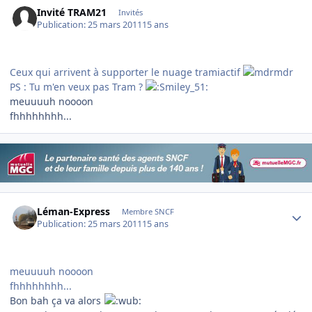
Invité TRAM21
Invités
Publication:
25 mars 2011
15 ans
Ceux qui arrivent à supporter le nuage tramiactif
PS : Tu m'en veux pas Tram ?
meuuuuh noooon
fhhhhhhhh...
Author stats
Léman-Express
Membre SNCF
Publication:
25 mars 2011
15 ans
meuuuuh noooon
fhhhhhhhh...
Bon bah ça va alors